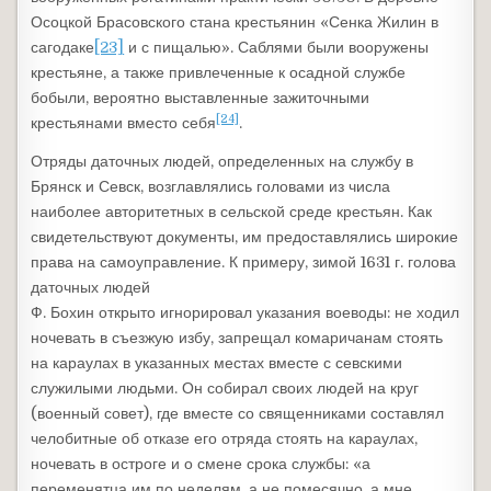
Осоцкой Брасовского стана крестьянин «Сенка Жилин в
сагодаке
[23]
и с пищалью». Саблями были вооружены
крестьяне, а также привлеченные к осадной службе
бобыли, вероятно выставленные зажиточными
[24]
крестьянами вместо себя
.
Отряды даточных людей, определенных на службу в
Брянск и Севск, возглавлялись головами из числа
наиболее авторитетных в сельской среде крестьян. Как
свидетельствуют документы, им предоставлялись широкие
права на самоуправление. К примеру, зимой 1631 г. голова
даточных людей
Ф. Бохин открыто игнорировал указания воеводы: не ходил
ночевать в съезжую избу, запрещал комаричанам стоять
на караулах в указанных местах вместе с севскими
служилыми людьми. Он собирал своих людей на круг
(военный совет), где вместе со священниками составлял
челобитные об отказе его отряда стоять на караулах,
ночевать в остроге и о смене срока службы: «а
переменятца им по неделям, а не помесячно, а мне,