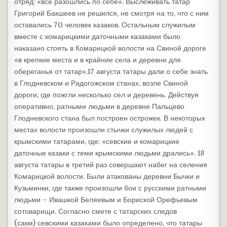
отряд: «все разошлись по себе». Выслеживать татар
Григорий Бакшеев не решился, не смотря на то, что с ним
оставались 70 человек казаков. Остальным служилым
вместе с комарицкими даточными казаками было
наказано стоять в Комарицкой волости на Свиной дороге
«в крепкие места и в крайние села и деревни для
обереганья от татар».17 августа татары дали о себе знать
в Глодневском и Радогожском станах, возле Свиной
дороги, где пожгли несколько сел и деревень. Действуя
оперативно, ратными людьми в деревне Пальцево
Глодневского стана был построен острожек. В некоторых
местах волости произошли стычки служилых людей с
крымскими татарами, где: «севские и комарицкие
даточные казаки с теми крымскими людьми дрались». 18
августа татары в третий раз совершают набег на селения
Комарицкой волости. Были атакованы деревни Бычки и
Кузьминки, где также произошли бои с русскими ратными
людьми – Ивашкой Беляевым и Бориской Орефьевым
сотоварищи. Согласно смете с татарских следов
(сакм) севскими казаками было определено, что татары