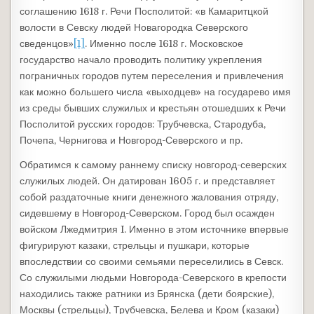
соглашению 1618 г. Речи Посполитой: «в Камаритцкой
волости в Севску людей Новагородка Северского
сведенцов»
[1]
. Именно после 1618 г. Московское
государство начало проводить политику укрепления
пограничных городов путем переселения и привлечения
как можно большего числа «выходцев» на государево имя
из среды бывших служилых и крестьян отошедших к Речи
Посполитой русских городов: Трубчевска, Стародуба,
Почепа, Чернигова и Новгород-Северского и пр.
Обратимся к самому раннему списку новгород-северских
служилых людей. Он датирован 1605 г. и представляет
собой раздаточные книги денежного жалования отряду,
сидевшему в Новгород-Северском. Город был осажден
войском Лжедмитрия I. Именно в этом источнике впервые
фигурируют казаки, стрельцы и пушкари, которые
впоследствии со своими семьями переселились в Севск.
Со служилыми людьми Новгорода-Северского в крепости
находились также ратники из Брянска (дети боярские),
Москвы (стрельцы), Трубчевска, Белева и Кром (казаки)