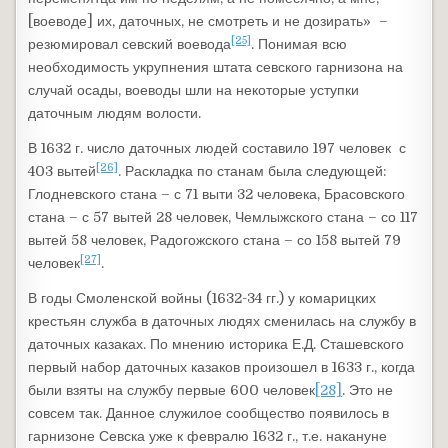
[воеводе] их, даточных, не смотреть и не дозирать» –
[25]
резюмировал севский воевода
. Понимая всю
необходимость укрупнения штата севского гарнизона на
случай осады, воеводы шли на некоторые уступки
даточным людям волости.
В 1632 г. число даточных людей составило 197 человек с
[26]
403 вытей
. Раскладка по станам была следующей:
Глодневского стана – с 71 выти 32 человека, Брасовского
стана – с 57 вытей 28 человек, Чемлыжского стана – со 117
вытей 58 человек, Радогожского стана – со 158 вытей 79
[27]
человек
.
В годы Смоленской войны (1632-34 гг.) у комарицких
крестьян служба в даточных людях сменилась на службу в
даточных казаках. По мнению историка Е.Д. Сташевского
первый набор даточных казаков произошел в 1633 г., когда
были взяты на службу первые 600 человек
[28]
. Это не
совсем так. Данное служилое сообщество появилось в
гарнизоне Севска уже к февралю 1632 г., т.е. накануне