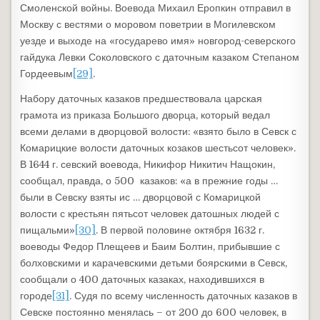
Смоленской войны. Воевода Михаил Еропкин отправил в
Москву с вестями о моровом поветрии в Могилевском
уезде и выходе на «государево имя» новгород-северского
гайдука Левки Соколовского с даточным казаком Степаном
Гордеевым
[29]
.
Набору даточных казаков предшествовала царская
грамота из приказа Большого дворца, который ведал
всеми делами в дворцовой волости: «взято было в Севск с
Комарицкие волости даточных козаков шестьсот человек».
В 1644 г. севский воевода, Никифор Никитич Нащокин,
сообщал, правда, о 500 казаков: «а в прежние годы …
были в Севску взяты ис … дворцовой с Комарицкой
волости с крестьян пятьсот человек датошных людей с
пищальми»
[30]
. В первой половине октября 1632 г.
воеводы Федор Плещеев и Баим Болтин, прибывшие с
болховскими и карачевскими детьми боярскими в Севск,
сообщали о 400 даточных казаках, находившихся в
городе
[31]
. Судя по всему численность даточных казаков в
Севске постоянно менялась – от 200 до 600 человек, в