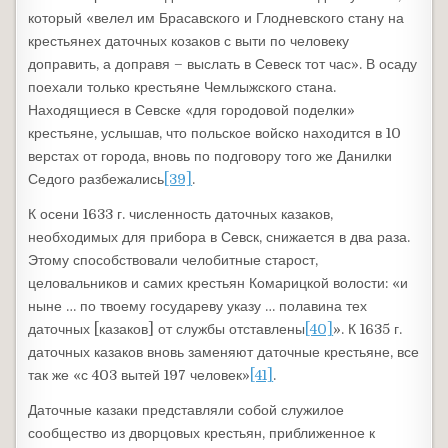
который «велел им Брасавского и Глодневского стану на
крестьянех даточных козаков с выти по человеку
доправить, а доправя – выслать в Севеск тот час». В осаду
поехали только крестьяне Чемлыжского стана.
Находящиеся в Севске «для городовой поделки»
крестьяне, услышав, что польское войско находится в 10
верстах от города, вновь по подговору того же Данилки
Седого разбежались
[39]
.
К осени 1633 г. численность даточных казаков,
необходимых для прибора в Севск, снижается в два раза.
Этому способствовали челобитные старост,
целовальников и самих крестьян Комарицкой волости: «и
ныне … по твоему государеву указу … полавина тех
даточных [казаков] от службы отставлены
[40]
». К 1635 г.
даточных казаков вновь заменяют даточные крестьяне, все
так же «с 403 вытей 197 человек»
[41]
.
Даточные казаки представляли собой служилое
сообщество из дворцовых крестьян, приближенное к