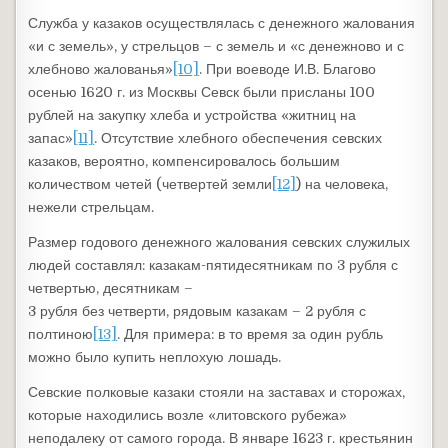
Служба у казаков осуществлялась с денежного жалования
«и с земель», у стрельцов – с земель и «с денежново и с
хлебново жалованья»
[10]
. При воеводе И.В. Благово
осенью 1620 г. из Москвы Севск были присланы 100
рублей на закупку хлеба и устройства «житниц на
запас»
[11]
. Отсутствие хлебного обеспечения севских
казаков, вероятно, компенсировалось большим
количеством четей (четвертей земли
[12]
) на человека,
нежели стрельцам.
Размер годового денежного жалования севских служилых
людей составлял: казакам-пятидесятникам по 3 рубля с
четвертью, десятникам –
3 рубля без четверти, рядовым казакам – 2 рубля с
полтиною
[13]
. Для примера: в то время за один рубль
можно было купить неплохую лошадь.
Севские полковые казаки стояли на заставах и сторожах,
которые находились возле «литовского рубежа»
неподалеку от самого города. В январе 1623 г. крестьянин