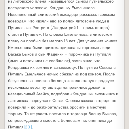
из литовского плена, назвавшегося сыном путивльского
посадского человека, Кондрашку Емельянова.
Новоявленный «литовский выходец» рассказал севским
воеводам, что «взяли ево во полон литовские люди в
Путивле, как Рострига (Лжедмитрий I – прим. автора)
стоял в Путивле». По словам Емельянова, в литовском
плену он пробыл без малого 18 лет. Для усиления конвоя
Емельянова были прикомандированы торговые люди
Васька Быков и сын Жаденки – пирожника из Путивля
(имени источники не сообщают), заявившие, что
Кондрашка их земляк и «знакомец». По пути из Севска в
Путивль Емельянов ночью сбежал из-под конвоя. После
безуспешных поисков беглеца «окола стану» в радиусе
нескольких верст путивльцы направились домой, а
незадачливый Агейка, подобрав «Кондрашки зипунишка и
лаптишка», вернулся в Севск. Словам казака в городе не
поверили и до разбирательства бросили в местную
тюрьму. Та же участь постигла и торговца Ваську Быкова,
сопровождавшего вместе с Беляевым полонянника до
Путивля
[20]
.