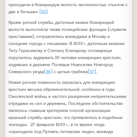
приходили в Комарицкую волость численностью «тысячи с
две и больши»
[35]
.
Кроме ратной службы, даточные казаки Комарицкой
волости выполняли также полицейские функции (служили
приставами), отправлялись воеводами в Москву и
соседние города с письмами. В 1633 г. даточным казакам
Титу Герасимову и Степану Елизарову сотоварищи
поручалось задержать 10 человек комарицких крестьян,
ходивших в деревню Полевые Новоселки Новгород-
Северского уезда
[36]
с целью грабежа
[37]
.
Новая ратная повинность оказалась для комарицких
крестьян весьма обременительной, особенно в годы
Смоленской войны и частого разорения неприятельскими
отрядами их сел и деревень. Последнее обстоятельство
являлось главным критерием плохой организации
казачьей службы крестьян, что проявлялось в подобным
эпизодах. 27 февраля 1633 г., в то время, когда
«приходили под Путивль литовские люди», воевода