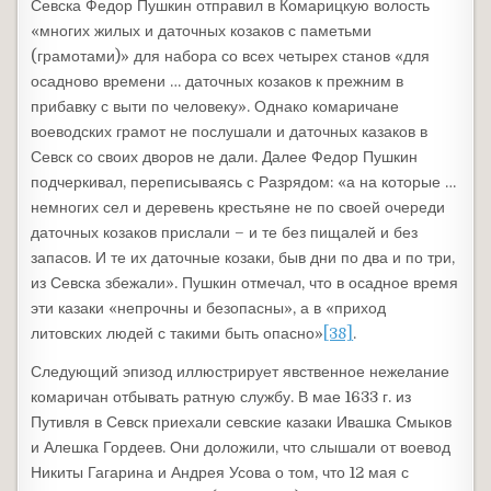
Севска Федор Пушкин отправил в Комарицкую волость
«многих жилых и даточных козаков с паметьми
(грамотами)» для набора со всех четырех станов «для
осадново времени … даточных козаков к прежним в
прибавку с выти по человеку». Однако комаричане
воеводских грамот не послушали и даточных казаков в
Севск со своих дворов не дали. Далее Федор Пушкин
подчеркивал, переписываясь с Разрядом: «а на которые …
немногих сел и деревень крестьяне не по своей очереди
даточных козаков прислали – и те без пищалей и без
запасов. И те их даточные козаки, быв дни по два и по три,
из Севска збежали». Пушкин отмечал, что в осадное время
эти казаки «непрочны и безопасны», а в «приход
литовских людей с такими быть опасно»
[38]
.
Следующий эпизод иллюстрирует явственное нежелание
комаричан отбывать ратную службу. В мае 1633 г. из
Путивля в Севск приехали севские казаки Ивашка Смыков
и Алешка Гордеев. Они доложили, что слышали от воевод
Никиты Гагарина и Андрея Усова о том, что 12 мая с