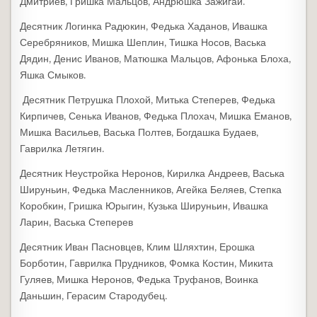
Дмитриев, Гришка Мальцов, Андрюшка Зажигай.
Десятник Логинка Радюкин, Федька Хаданов, Ивашка
Серебряников, Мишка Шеплин, Тишка Носов, Васька
Дядин, Денис Иванов, Матюшка Мальцов, Афонька Блоха,
Яшка Смыков.
Десятник Петрушка Плохой, Митька Степерев, Федька
Кирпичев, Сенька Иванов, Федька Плохач, Мишка Еманов,
Мишка Васильев, Васька Полтев, Богдашка Будаев,
Гаврилка Летягин.
Десятник Неустройка Неронов, Кирилка Андреев, Васька
Шируньин, Федька Масленников, Агейка Беляев, Степка
Коробкин, Гришка Юрыгин, Кузька Шируньин, Ивашка
Ларин, Васька Степерев
Десятник Иван Пасновцев, Клим Шляхтин, Ерошка
Борботин, Гаврилка Прудников, Фомка Костин, Микита
Гуляев, Мишка Неронов, Федька Труфанов, Воинка
Даньшин, Герасим Стародубец.