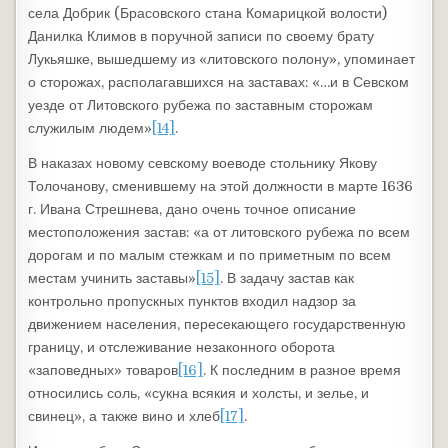
села Добрик (Брасовского стана Комарицкой волости)
Данилка Климов в поручной записи по своему брату
Лукьяшке, вышедшему из «литовского полону», упоминает
о сторожах, располагавшихся на заставах: «…и в Севском
уезде от Литовского рубежа по заставным сторожам
служилым людем»
[14]
.
В наказах новому севскому воеводе стольнику Якову
Толочанову, сменившему на этой должности в марте 1636
г. Ивана Стрешнева, дано очень точное описание
местоположения застав: «а от литовского рубежа по всем
дорогам и по малым стежкам и по приметным по всем
местам учинить заставы»
[15]
. В задачу застав как
контрольно пропускных пунктов входил надзор за
движением населения, пересекающего государственную
границу, и отслеживание незаконного оборота
«заповедных» товаров
[16]
. К последним в разное время
относились соль, «сукна всякия и холсты, и зелье, и
свинец», а также вино и хлеб
[17]
.