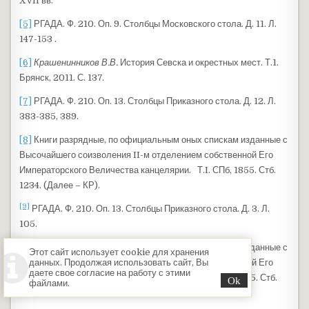
XVII вв.
[5]
РГАДА. Ф. 210. Оп. 9. Столбцы Московского стола. Д. 11. Л.
147-153 .
[6]
Крашенинников В.В.
История Севска и окрестных мест. Т.1.
Брянск, 2011. С. 137.
[7]
РГАДА. Ф. 210. Оп. 13. Столбцы Приказного стола. Д. 12. Л.
383-385, 389.
[8]
Книги разрядные, по официальным оных спискам изданные с
Высочайшего соизволения II-м отделением собственной Его
Императорского Величества канцелярии. Т.I. СПб, 1855. Стб.
1234. (Далее – КР).
[9]
РГАДА. Ф. 210. Оп. 13. Столбцы Приказного стола. Д. 3. Л.
105.
[10]
Книги разрядные, по официальным оных спискам изданные с
Этот сайт использует cookie для хранения
Высочайшего соизволения II-м отделением собственной Его
данных. Продолжая использовать сайт, Вы
даете свое согласие на работу с этими
Императорского Величества канцелярии. Т.II. СПб, 1855. Стб.
файлами.
675.