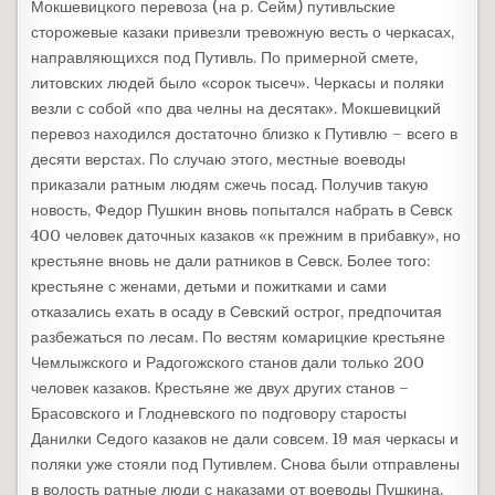
Мокшевицкого перевоза (на р. Сейм) путивльские
сторожевые казаки привезли тревожную весть о черкасах,
направляющихся под Путивль. По примерной смете,
литовских людей было «сорок тысеч». Черкасы и поляки
везли с собой «по два челны на десятак». Мокшевицкий
перевоз находился достаточно близко к Путивлю – всего в
десяти верстах. По случаю этого, местные воеводы
приказали ратным людям сжечь посад. Получив такую
новость, Федор Пушкин вновь попытался набрать в Севск
400 человек даточных казаков «к прежним в прибавку», но
крестьяне вновь не дали ратников в Севск. Более того:
крестьяне с женами, детьми и пожитками и сами
отказались ехать в осаду в Севский острог, предпочитая
разбежаться по лесам. По вестям комарицкие крестьяне
Чемлыжского и Радогожского станов дали только 200
человек казаков. Крестьяне же двух других станов –
Брасовского и Глодневского по подговору старосты
Данилки Седого казаков не дали совсем. 19 мая черкасы и
поляки уже стояли под Путивлем. Снова были отправлены
в волость ратные люди с наказами от воеводы Пушкина,