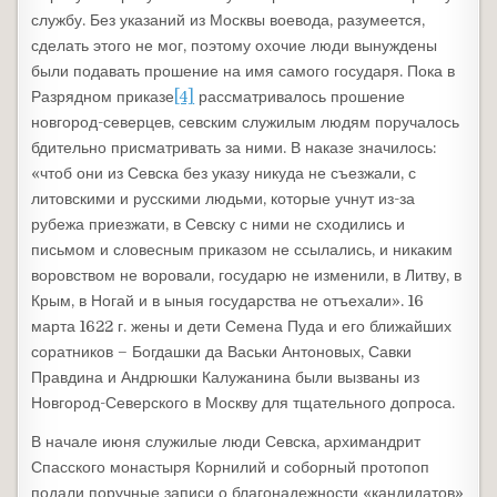
службу. Без указаний из Москвы воевода, разумеется,
сделать этого не мог, поэтому охочие люди вынуждены
были подавать прошение на имя самого государя. Пока в
Разрядном приказе
[4]
рассматривалось прошение
новгород-северцев, севским служилым людям поручалось
бдительно присматривать за ними. В наказе значилось:
«чтоб они из Севска без указу никуда не съезжали, с
литовскими и русскими людьми, которые учнут из-за
рубежа приезжати, в Севску с ними не сходились и
письмом и словесным приказом не ссылались, и никаким
воровством не воровали, государю не изменили, в Литву, в
Крым, в Ногай и в ыныя государства не отъехали». 16
марта 1622 г. жены и дети Семена Пуда и его ближайших
соратников – Богдашки да Васьки Антоновых, Савки
Правдина и Андрюшки Калужанина были вызваны из
Новгород-Северского в Москву для тщательного допроса.
В начале июня служилые люди Севска, архимандрит
Спасского монастыря Корнилий и соборный протопоп
подали поручные записи о благонадежности «кандидатов»