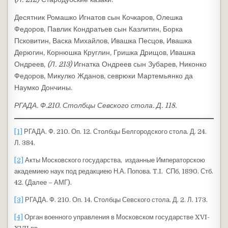
Десятник Ромашко Игнатов сын Кочкаров, Олешка
Федоров, Павлик Кондратьев сын Казлитин, Борка
Псковитин, Васка Михайлов, Ивашка Песцов, Ивашка
Дерюгин, Корнюшка Круглин, Гришка Дрищов, Ивашка
Ондреев,
(Л. 213)
Игнатка Ондреев сын Зубарев, Никонко
Федоров, Микулко Жданов, севрюки Мартемьянко да
Наумко Дончины.
РГАДА. Ф.210. Столбцы Севского стола. Д. 118.
[1]
РГАДА. Ф. 210. Оп. 12. Столбцы Белгородского стола. Д. 24.
Л. 384.
[2]
Акты Московского государства, изданные Императорскою
академиею наук под редакциею Н.А. Попова. T.I. СПб, 1890. Стб.
42. (Далее – АМГ).
[3]
РГАДА. Ф. 210. Оп. 14. Столбцы Севского стола. Д. 2. Л. 173.
[4]
Орган военного управления в Московском государстве XVI-