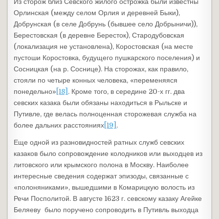
Из сторож близ Севского жилого острожка были известны
Орлинская (между селом Орлия и деревней Быки),
Добрунская (в селе Добрунь (бывшее село Добрыничи)),
Берестовская (в деревне Бересток), Стародубовская
(локализация не установлена), Коростовская (на месте
пустоши Коростовка, будущего пушкарского поселения) и
Сосницкая (на р. Соснице). На сторожах, как правило,
стояли по четыре конных человека, «переменяяся
понедельно»
[18]
. Кроме того, в середине 20-х гг. два
севских казака были обязаны находиться в Рыльске и
Путивле, где велась полноценная сторожевая служба на
более дальних расстояниях
[19]
.
Еще одной из разновидностей ратных служб севских
казаков было сопровождение колодников или выходцев из
литовского или крымского полона в Москву. Наиболее
интересные сведения содержат эпизоды, связанные с
«полоняниками», вышедшими в Комарицкую волость из
Речи Посполитой. В августе 1623 г. севскому казаку Агейке
Беляеву было поручено сопроводить в Путивль выходца