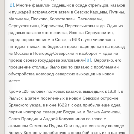
[2]
. Многие фамилии сидевших в осаде стрельцов, казаков
и пушкарей встречаются затем в Севске: Карцевы, Путины,
Мальцевы, Плохово, Коростелевы, Пасновцевы,
Серпуховитины, Кирпичевы, Перевозчиковы и др. Один из
рядовых казаков этого списка, Ивашка Серпуховитин,
перед переселением в Севск, в 1618 г. уже числился в
пятидесятниках, по бедности прося царя деньги на проезд
из Москвы в Новгород-Северский и наоборот – «дай на
проезд своево государева жалования»
[3]
. Вероятно, его
посещение столицы было как-то связано с проблемами
обустройства новгород-северских выходцев на новом
месте.
Кроме 125 человек полковых казаков, вышедших к 1619 г. в
Рыльск, а затем поселенных в новом Севском острожке
Брянского уезда, в июне 1622 г. сюда прибыла еще одна
партия новгород-северцев: Богдашка и Васька Антоновы,
Савка Правдин и Андрей Колужанинов во главе с
атаманом Семеном Пудом. Они подали севскому воеводе
Борису Кокореву челобитную с просьбой взять их в ратную