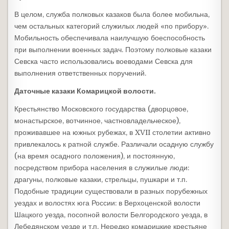
В целом, служба полковых казаков была более мобильна,
чем остальных категорий служилых людей «по прибору».
Мобильность обеспечивала наилучшую боеспособность
при выполнении военных задач. Поэтому полковые казаки
Севска часто использовались воеводами Севска для
выполнения ответственных поручений.
Даточные казаки Комарицкой волости.
Крестьянство Московского государства (дворцовое,
монастырское, вотчинное, частновладельческое),
проживавшее на южных рубежах, в XVII столетии активно
привлекалось к ратной службе. Различали осадную службу
(на время осадного положения), и постоянную,
посредством прибора населения в служилые люди:
драгуны, полковые казаки, стрельцы, пушкари и т.п.
Подобные традиции существовали в разных порубежных
уездах и волостях юга России: в Верхоценской волости
Шацкого уезда, посопной волости Белгородского уезда, в
Лебедянском уезде и т.п. Нередко комарицкие крестьяне