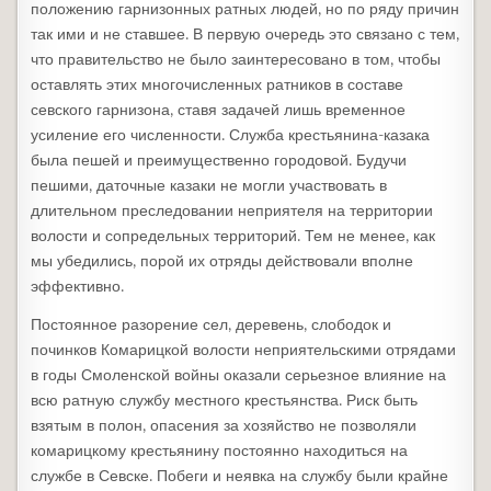
положению гарнизонных ратных людей, но по ряду причин
так ими и не ставшее. В первую очередь это связано с тем,
что правительство не было заинтересовано в том, чтобы
оставлять этих многочисленных ратников в составе
севского гарнизона, ставя задачей лишь временное
усиление его численности. Служба крестьянина-казака
была пешей и преимущественно городовой. Будучи
пешими, даточные казаки не могли участвовать в
длительном преследовании неприятеля на территории
волости и сопредельных территорий. Тем не менее, как
мы убедились, порой их отряды действовали вполне
эффективно.
Постоянное разорение сел, деревень, слободок и
починков Комарицкой волости неприятельскими отрядами
в годы Смоленской войны оказали серьезное влияние на
всю ратную службу местного крестьянства. Риск быть
взятым в полон, опасения за хозяйство не позволяли
комарицкому крестьянину постоянно находиться на
службе в Севске. Побеги и неявка на службу были крайне