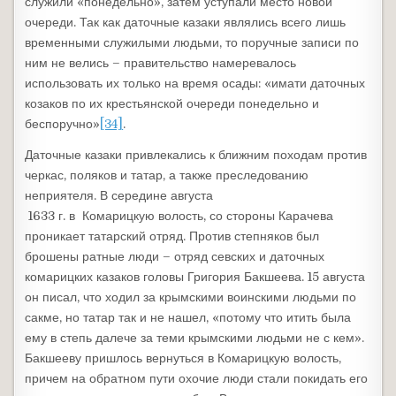
служили «понедельно», затем уступали место новой
очереди. Так как даточные казаки являлись всего лишь
временными служилыми людьми, то поручные записи по
ним не велись – правительство намеревалось
использовать их только на время осады: «имати даточных
козаков по их крестьянской очереди понедельно и
беспоручно»
[34]
.
Даточные казаки привлекались к ближним походам против
черкас, поляков и татар, а также преследованию
неприятеля. В середине августа
1633 г. в Комарицкую волость, со стороны Карачева
проникает татарский отряд. Против степняков был
брошены ратные люди – отряд севских и даточных
комарицких казаков головы Григория Бакшеева. 15 августа
он писал, что ходил за крымскими воинскими людьми по
сакме, но татар так и не нашел, «потому что итить была
ему в степь далече за теми крымскими людьми не с кем».
Бакшееву пришлось вернуться в Комарицкую волость,
причем на обратном пути охочие люди стали покидать его