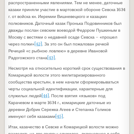
распространенными явлениями. Тем не менее, даточные
казаки приняли участие в мартовской обороне Севска 1634
г. от войска кн. Иеремии Вишневецкого и казацких
полковников. Даточный казак Пронька Подовинников был
дважды послан севским воеводой Федором Пушкиным в
Москву с вестями о недавней осаде Севска – «прошел
через полки»
[42]
. За это он был пожалован речкой
Речицей «с рыбною ловлею» в деревне Ивановой
Радогожского стана
[43]
.
Несмотря на относительно короткий срок существования в
Комарицкой волости этого милитаризированного
сообщества крестьян, в нем начали сформировываться
черты социальной идентификации, характерные для
служилых людей
[44]
. После взятия «языков» под
Карачевом в марте 1634 г., комарицкие даточные из
деревни Добрик Сережка Агеев и Степанка Голиков
именуют себя казаками
[45]
.
Итак, казачество в Севске и Комарицкой волости можно
разделить на две группы: служилое, включавшее в себя