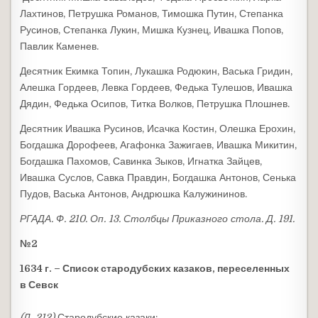
Лахтинов, Петрушка Романов, Тимошка Путин, Степанка
Русинов, Степанка Лукин, Мишка Кузнец, Ивашка Попов,
Павлик Каменев.
Десятник Екимка Топин, Лукашка Родюкин, Васька Гридин,
Алешка Гордеев, Левка Гордеев, Федька Тулешов, Ивашка
Дядин, Федька Осипов, Титка Волков, Петрушка Плошнев.
Десятник Ивашка Русинов, Исачка Костин, Олешка Ерохин,
Богдашка Дорофеев, Агафонка Зажигаев, Ивашка Микитин,
Богдашка Пахомов, Савинка Зыков, Игнатка Зайцев,
Ивашка Суслов, Савка Правдин, Богдашка Антонов, Сенька
Пудов, Васька Антонов, Андрюшка Калужининов.
РГАДА. Ф. 210. Оп. 13. Столбцы Приказного стола. Д. 191.
№2
1634 г. – Список стародубских казаков, переселенных
в Севск
(Л. 212)
Стародубские казаки: