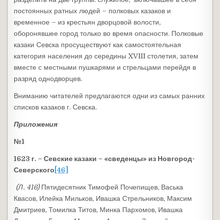
постоянных ратных людей – полковых казаков и
временное – из крестьян дворцовой волости,
оборонявшее город только во время опасности. Полковые
казаки Севска просуществуют как самостоятельная
категория населения до середины XVIII столетия, затем
вместе с местными пушкарями и стрельцами перейдя в
разряд однодворцев.
Вниманию читателей предлагаются одни из самых ранних
списков казаков г. Севска.
Приложения
№1
1623 г. – Севские казаки – «сведенцы» из Новгород-
Северского
[46]
(Л. 416)
Пятидесятник Тимофей Почепищев, Васька
Квасов, Илейка Мильков, Ивашка Стрельников, Максим
Дмитриев, Томилка Титов, Минка Пархомов, Ивашка