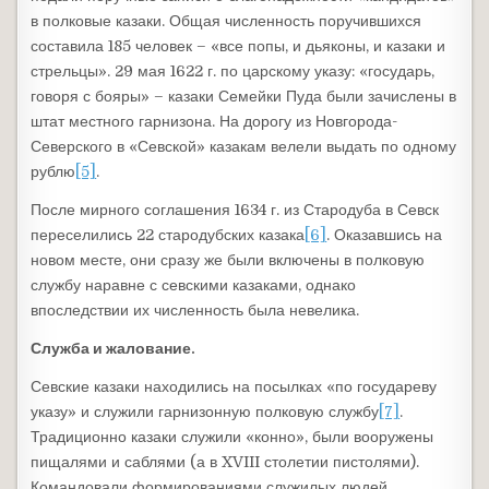
в полковые казаки. Общая численность поручившихся
составила 185 человек – «все попы, и дьяконы, и казаки и
стрельцы». 29 мая 1622 г. по царскому указу: «государь,
говоря с бояры» – казаки Семейки Пуда были зачислены в
штат местного гарнизона. На дорогу из Новгорода-
Северского в «Севской» казакам велели выдать по одному
рублю
[5]
.
После мирного соглашения 1634 г. из Стародуба в Севск
переселились 22 стародубских казака
[6]
. Оказавшись на
новом месте, они сразу же были включены в полковую
службу наравне с севскими казаками, однако
впоследствии их численность была невелика.
Служба и жалование.
Севские казаки находились на посылках «по государеву
указу» и служили гарнизонную полковую службу
[7]
.
Традиционно казаки служили «конно», были вооружены
пищалями и саблями (а в XVIII столетии пистолями).
Командовали формированиями служилых людей