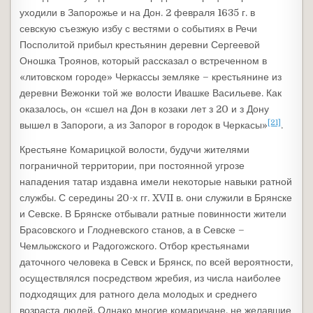
уходили в Запорожье и на Дон. 2 февраля 1635 г. в
севскую съезжую избу с вестями о событиях в Речи
Посполитой прибыл крестьянин деревни Сергеевой
Оношка Троянов, который рассказал о встреченном в
«литовском городе» Черкассы земляке – крестьянине из
деревни Вежонки той же волости Ивашке Васильеве. Как
оказалось, он «сшел на Дон в козаки лет з 20 и з Дону
[21]
вышел в Запороги, а из Запорог в городок в Черкасы»
.
Крестьяне Комарицкой волости, будучи жителями
пограничной территории, при постоянной угрозе
нападения татар издавна имели некоторые навыки ратной
службы. С середины 20-х гг. XVII в. они служили в Брянске
и Севске. В Брянске отбывали ратные повинности жители
Брасовского и Глодневского станов, а в Севске –
Чемлыжского и Радогожского. Отбор крестьянами
даточного человека в Севск и Брянск, по всей вероятности,
осуществлялся посредством жребия, из числа наиболее
подходящих для ратного дела молодых и среднего
возраста людей. Однако многие комаричане, не желавшие