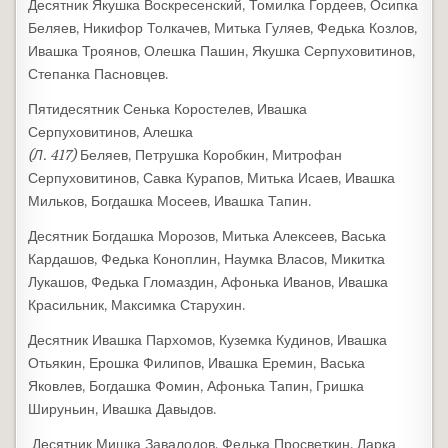
Десятник Якушка Воскресенский, Томилка Гордеев, Осипка
Беляев, Никифор Толкачев, Митька Гуляев, Федька Козлов,
Ивашка Троянов, Олешка Пашин, Якушка Серпуховитинов,
Степанка Пасновцев.
Пятидесятник Сенька Коростелев, Ивашка
Серпуховитинов, Алешка
(Л. 417)
Беляев, Петрушка Коробкин, Митрофан
Серпуховитинов, Савка Курапов, Митька Исаев, Ивашка
Мильков, Богдашка Мосеев, Ивашка Тапин.
Десятник Богдашка Морозов, Митька Алексеев, Васька
Кардашов, Федька Коноплин, Наумка Власов, Микитка
Лукашов, Федька Гломаздин, Афонька Иванов, Ивашка
Красильник, Максимка Старухин.
Десятник Ивашка Пархомов, Куземка Кудинов, Ивашка
Отьякин, Ерошка Филипов, Ивашка Еремин, Васька
Яковлев, Богдашка Фомин, Афонька Тапин, Гришка
Шируньин, Ивашка Давыдов.
Десятник Мишка Завалодов, Федька Просветкин, Ларка