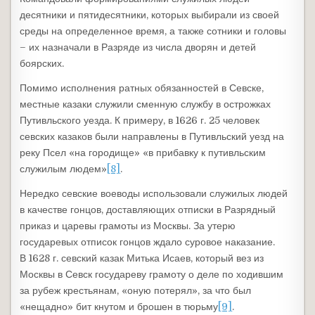
десятники и пятидесятники, которых выбирали из своей
среды на определенное время, а также сотники и головы
– их назначали в Разряде из числа дворян и детей
боярских.
Помимо исполнения ратных обязанностей в Севске,
местные казаки служили сменную службу в острожках
Путивльского уезда. К примеру, в 1626 г. 25 человек
севских казаков были направлены в Путивльский уезд на
реку Псел «на городище» «в прибавку к путивльским
служилым людем»
[8]
.
Нередко севские воеводы использовали служилых людей
в качестве гонцов, доставляющих отписки в Разрядный
приказ и царевы грамоты из Москвы. За утерю
государевых отписок гонцов ждало суровое наказание.
В 1628 г. севский казак Митька Исаев, который вез из
Москвы в Севск государеву грамоту о деле по ходившим
за рубеж крестьянам, «оную потерял», за что был
«нещадно» бит кнутом и брошен в тюрьму
[9]
.