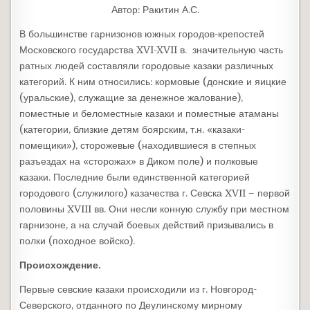
Автор: Ракитин А.С.
В большинстве гарнизонов южных городов-крепостей
Московского государства XVI-XVII в. значительную часть
ратных людей составляли городовые казаки различных
категорий. К ним относились: кормовые (донские и яицкие
(уральские), служащие за денежное жалование),
поместные и беломестные казаки и поместные атаманы
(категории, близкие детям боярским, т.н. «казаки-
помещики»), сторожевые (находившиеся в степных
разъездах на «сторожах» в Диком поле) и полковые
казаки. Последние были единственной категорией
городового (служилого) казачества г. Севска XVII – первой
половины XVIII вв. Они несли конную службу при местном
гарнизоне, а на случай боевых действий призывались в
полки (походное войско).
Происхождение.
Первые севские казаки происходили из г. Новгород-
Северского, отданного по Деулинскому мирному