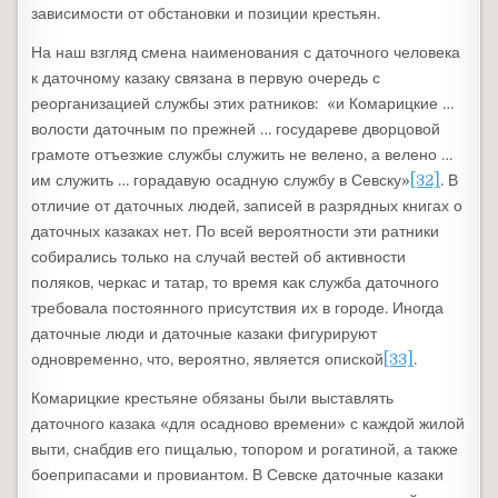
зависимости от обстановки и позиции крестьян.
На наш взгляд смена наименования с даточного человека
к даточному казаку связана в первую очередь с
реорганизацией службы этих ратников: «и Комарицкие …
волости даточным по прежней … государеве дворцовой
грамоте отъезжие службы служить не велено, а велено …
им служить … горадавую осадную службу в Севску»
[32]
. В
отличие от даточных людей, записей в разрядных книгах о
даточных казаках нет. По всей вероятности эти ратники
собирались только на случай вестей об активности
поляков, черкас и татар, то время как служба даточного
требовала постоянного присутствия их в городе. Иногда
даточные люди и даточные казаки фигурируют
одновременно, что, вероятно, является опиской
[33]
.
Комарицкие крестьяне обязаны были выставлять
даточного казака «для осадново времени» с каждой жилой
выти, снабдив его пищалью, топором и рогатиной, а также
боеприпасами и провиантом. В Севске даточные казаки