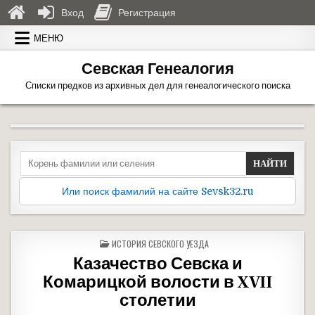
Вход
Регистрация
Перейти к содержимому
МЕНЮ
Севская Генеалогия
Списки предков из архивных дел для генеалогического поиска
Search for:
Или поиск фамилий на сайте Sevsk32.ru
ОПУБЛИКОВАНО В
ИСТОРИЯ СЕВСКОГО УЕЗДА
Казачество Севска и
Комарицкой волости в XVII
столетии