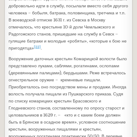
добровольно идти в службу, посылали вместо себя другого
человека – бобыля, батрака, половинщика, третчика и т.п.
В воеводской отписке 1631 г. из Севска в Москву
отмечалось, что крестьяне 10-й доли Чемлыжского и
Радогожского станов, пришедшие на службу в Севск –
гулящие батраки и молодые «робяты», «которые к бою не
[22]
пригодятца»
.
Вооружение даточных крестьян Комарицкой волости было
представлено луками, саблями, рогатинами, ослопами
(деревянными палицами), бердышами. Реже встречалось
огнестрельное оружие – кремневые пищали.
Приобреталось оно посредством мены и продажи. Иногда
волость получала пищали из Пушкарского приказа. Судя
по списку комарицких крестьян Брасовского и
Глодневского станов, составленному по опросу старост и
целовальников в 1629 г. – «кто и с каким боем должен
быть в Брянске в осадное время», условное соотношение
крестьян, вооруженных пищалями и крестьян,
вооруженных рогатинами практически 50/50. В деревне