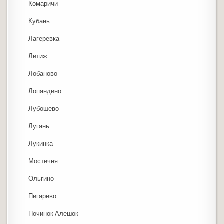
Комаричи
Кубань
Лагеревка
Литиж
Лобаново
Лопандино
Лубошево
Лугань
Лукинка
Мостечня
Ольгино
Пигарево
Починок Алешок