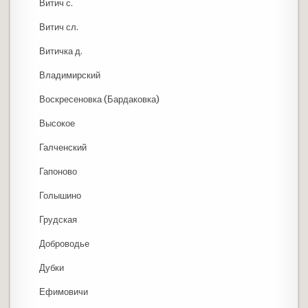
Витич с.
Витич сл.
Витичка д.
Владимирский
Воскресеновка (Бардаковка)
Высокое
Галченский
Гапоново
Голышино
Грудская
Доброводье
Дубки
Ефимовичи