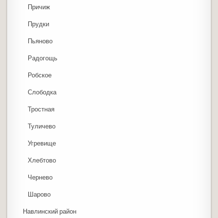
Причиж
Прудки
Пьяново
Радогощь
Робское
Слободка
Тростная
Туличево
Угревище
Хлебтово
Чернево
Шарово
Навлинский район