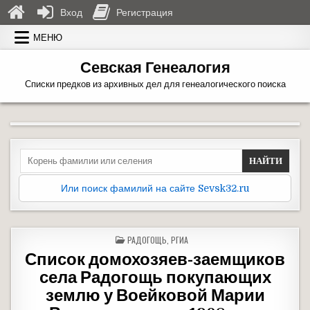
Вход
Регистрация
Перейти к содержимому
МЕНЮ
Севская Генеалогия
Списки предков из архивных дел для генеалогического поиска
Search for:
Или поиск фамилий на сайте Sevsk32.ru
ОПУБЛИКОВАНО В
РАДОГОЩЬ
,
РГИА
Список домохозяев-заемщиков
села Радогощь покупающих
землю у Воейковой Марии