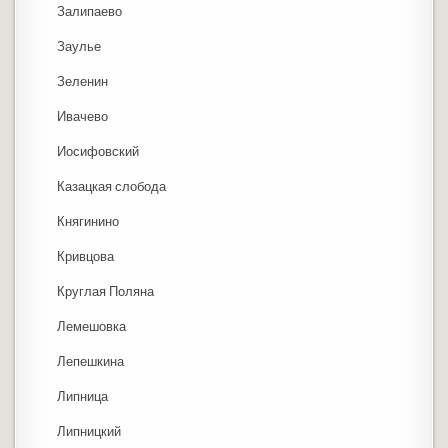
Залипаево
Заулье
Зеленин
Ивачево
Иосифовский
Казацкая слобода
Княгинино
Кривцова
Круглая Поляна
Лемешовка
Лепешкина
Липница
Липницкий