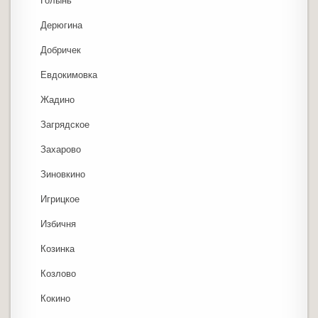
Голынь
Дерюгина
Добричек
Евдокимовка
Жадино
Загрядское
Захарово
Зиновкино
Игрицкое
Избичня
Козинка
Козлово
Кокино