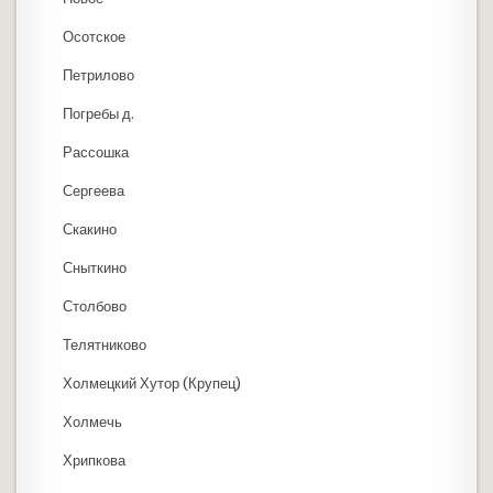
Осотское
Петрилово
Погребы д.
Рассошка
Сергеева
Скакино
Сныткино
Столбово
Телятниково
Холмецкий Хутор (Крупец)
Холмечь
Хрипкова