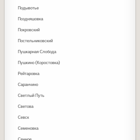
Подывотье
Поздняшовка
Покровский
Постельниковский
Пушкарная Слобода
Пушкино (Коростовка)
Рейтаровка
Саранчино
Светлый Путь
Светова
Севск
Семеновка
Сенное