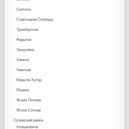
Сеятель
Стрелецкая Слобода
Троебортное
Фарыгин
Хвощовка
Хинель
Чемлыж
Юрасов Хутор
Юшино
Ясная Поляна
Ясное Солнце
Суземский район
Алешковичи