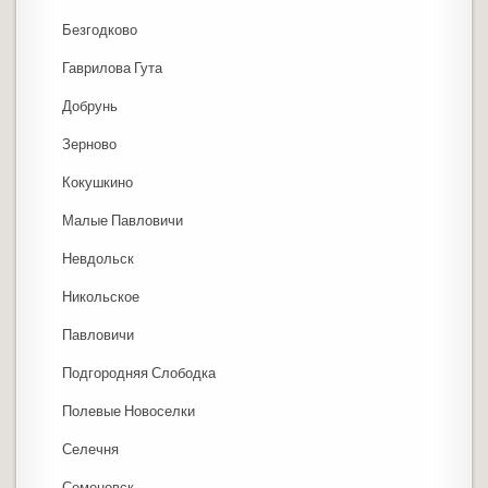
Безгодково
Гаврилова Гута
Добрунь
Зерново
Кокушкино
Малые Павловичи
Невдольск
Никольское
Павловичи
Подгородняя Слободка
Полевые Новоселки
Селечня
Семеновск