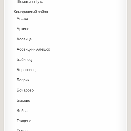
Шемякина Гута
Комаричский район
Апажа
Аркино
Асовица
Асовицкий Алешок
Бабинец
Березовец
Бобрик
Бочарово
Быхово
Война
Глядино