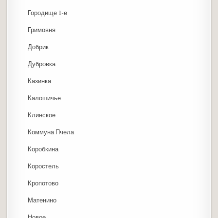
Городище 1-е
Гримовня
Добрик
Дубровка
Казинка
Калошичье
Клинское
Коммуна Пчела
Коробкина
Коростель
Кропотово
Матенино
Новое