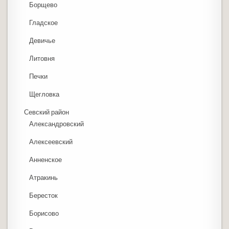
Борщево
Гладское
Девичье
Литовня
Печки
Щегловка
Севский район
Александровский
Алексеевский
Анненское
Атракинь
Бересток
Борисово