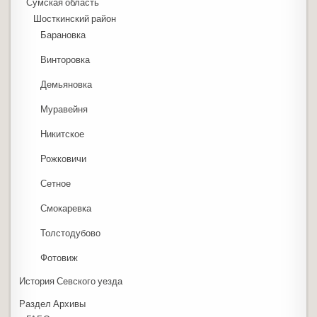
Сумская область
Шосткинский район
Барановка
Винторовка
Демьяновка
Муравейня
Никитское
Рожковичи
Сетное
Смокаревка
Толстодубово
Фотовиж
История Севского уезда
Раздел Архивы