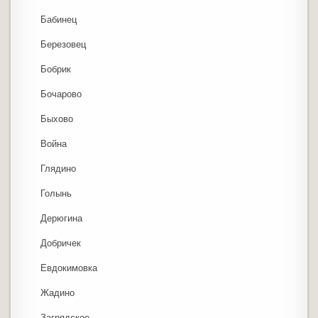
Бабинец
Березовец
Бобрик
Бочарово
Быхово
Война
Глядино
Голынь
Дерюгина
Добричек
Евдокимовка
Жадино
Загрядское