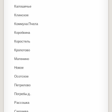
Калошичье
Клинское
Коммуна Пчела
Коробкина
Коростель
Кропотово
Матенино
Новое
Осотское
Петрилово
Погребы д.
Рассошка
Сергеева