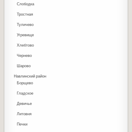
Слободка
Тростная
Туличево
Угревище
Хлебтово
Чернево
Шарово
Навлинский район
Борщево
Гладское
Девичье
Литовня
Печки