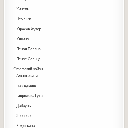
Хинель
Чемлыж
Юрасов Хутор
Юшино
Ясная Поляна
Ясное Солнце
Суземский район
Алешковичи
Безгодково
Гаврилова Гута
Добрунь
Зерново
Кокушкино