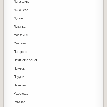
Лопандино
Лубошево
Лугань
Лукинка
Мостечня
Ольгино
Пигарево
Починок Алешок
Причиж
Прудки
Пьяново
Радогощь
Робское