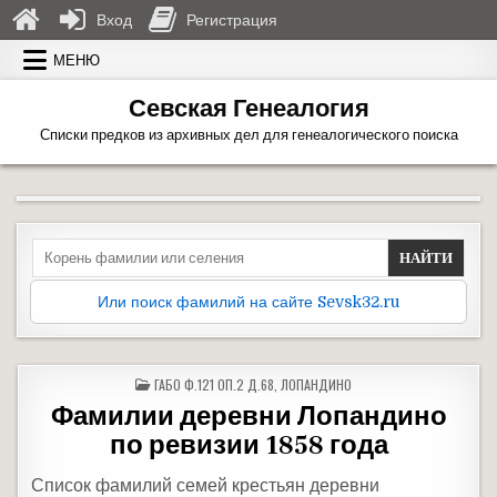
Вход
Регистрация
Перейти к содержимому
МЕНЮ
Севская Генеалогия
Списки предков из архивных дел для генеалогического поиска
Search for:
Или поиск фамилий на сайте Sevsk32.ru
ОПУБЛИКОВАНО В
ГАБО Ф.121 ОП.2 Д.68
,
ЛОПАНДИНО
Фамилии деревни Лопандино
по ревизии 1858 года
Список фамилий семей крестьян деревни