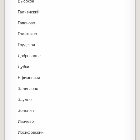
Высокое
Галченский
Гапоново
Голышино
Грудская
Доброводье
Дубки
Ефимовичи
Залипаево
Заулье
Зеленин
Ивачево
Иосифовский