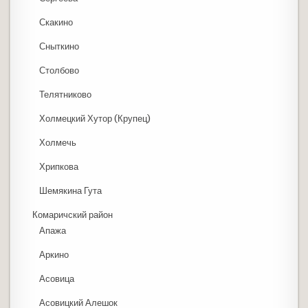
Скакино
Сныткино
Столбово
Телятниково
Холмецкий Хутор (Крупец)
Холмечь
Хрипкова
Шемякина Гута
Комаричский район
Апажа
Аркино
Асовица
Асовицкий Алешок