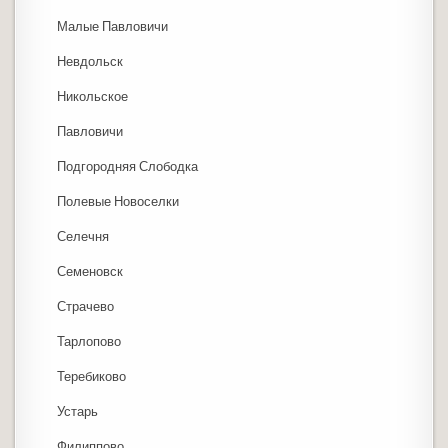
Малые Павловичи
Невдольск
Никольское
Павловичи
Подгородняя Слободка
Полевые Новоселки
Селечня
Семеновск
Страчево
Тарлопово
Теребиково
Устарь
Филиппово