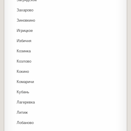
Захарово
Зиновкино
Игрицкое
Избичня
Козинка
Козлово
Кокино
Комаричи
Кубань
Лагеревка
Литиж
Лобаново