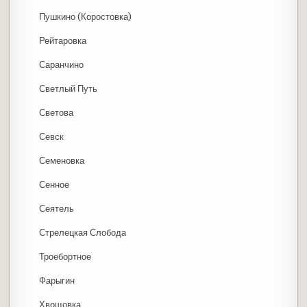
Пушкино (Коростовка)
Рейтаровка
Саранчино
Светлый Путь
Светова
Севск
Семеновка
Сенное
Сеятель
Стрелецкая Слобода
Троебортное
Фарыгин
Хвощовка