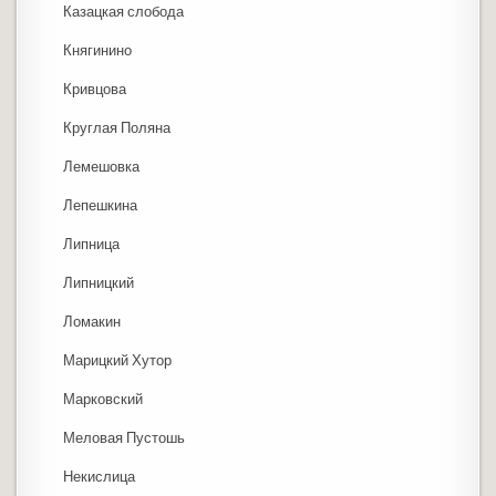
Казацкая слобода
Княгинино
Кривцова
Круглая Поляна
Лемешовка
Лепешкина
Липница
Липницкий
Ломакин
Марицкий Хутор
Марковский
Меловая Пустошь
Некислица