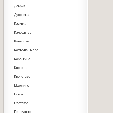
Добрик
Дубровка
Казинка
Калошичье
Клинское
Коммуна Пчела
Коробкина
Коростель
Кропотово
Матенино
Новое
Осотское
Петрилово