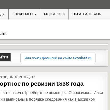
ЗДА
СПРАВОЧНО
МОИ УСЛУГИ
ОБРАТНАЯ СВЯЗЬ
иска
Или поиск фамилий на сайте Sevsk32.ru
ОВАНО В
РТНОЕ
,
ГАБО Ф.121 ОП.2 Д.68
ортное по ревизии 1858 года
рестьян села Троебортное помещика Офросимова Ильи
лии выписаны в порядке следования как в архивном