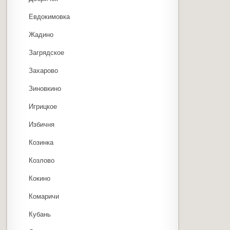
Евдокимовка
Жадино
Загрядское
Захарово
Зиновкино
Игрицкое
Избичня
Козинка
Козлово
Кокино
Комаричи
Кубань