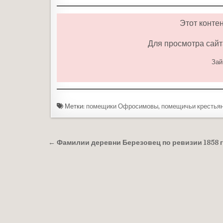
Этот конте
Для просмотра сайт
Зай
Метки:
помещики Офросимовы
,
помещичьи крестья
Навигация по записям
← Фамилии деревни Березовец по ревизии 1858 