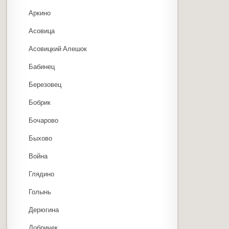
Аркино
Асовица
Асовицкий Алешок
Бабинец
Березовец
Бобрик
Бочарово
Быхово
Война
Глядино
Голынь
Дерюгина
Добричек