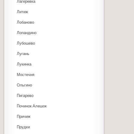
Лагеревка
Литиж
Лобаново
Лопандино
Лубошево
Лугань
Лукинка
Мостечня
Ольгино
Пигарево
Починок Алешок
Причиж
Прудки