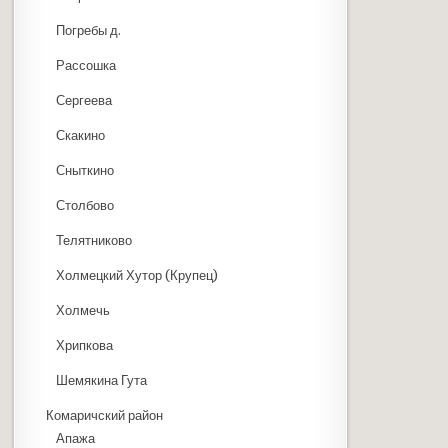
Погребы д.
Рассошка
Сергеева
Скакино
Сныткино
Столбово
Телятниково
Холмецкий Хутор (Крупец)
Холмечь
Хрипкова
Шемякина Гута
Комаричский район
Апажа