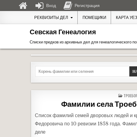
Вход
Регистрация
Перейти к содержимому
РЕКВИЗИТЫ ДЕЛ
ПОМЕЩИКИ
КАРТА УЕ
Севская Генеалогия
Списки предков из архивных дел для генеалогического по
Search for:
ОПУБЛИК
ТРОЕБО
Фамилии села Троеб
Список фамилий семей дворовых людей и к
Федоровича по 10 ревизии 1858 года. Фами
деле