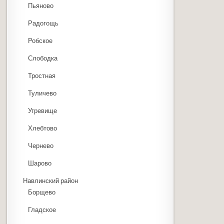
Пьяново
Радогощь
Робское
Слободка
Тростная
Туличево
Угревище
Хлебтово
Чернево
Шарово
Навлинский район
Борщево
Гладское