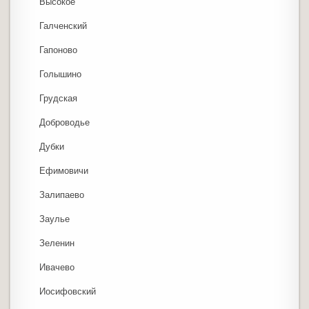
Высокое
Галченский
Гапоново
Голышино
Грудская
Доброводье
Дубки
Ефимовичи
Залипаево
Заулье
Зеленин
Ивачево
Иосифовский