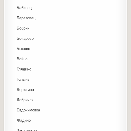
Бабинец
Березовец
Бобрик
Бочарово
Быхово
Война
Глядино
Голынь
Дерюгина
Добричек
Евдокимовка
Жадино
Загрядское