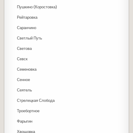
Пушкино (Коростовка)
Рейтаровка
Саранчино
Светлый Путь
Светова
Севск
Семеновка
Сенное
Сеятель
Стрелецкая Слобода
Троебортное
Фарыгин
Хвощовка