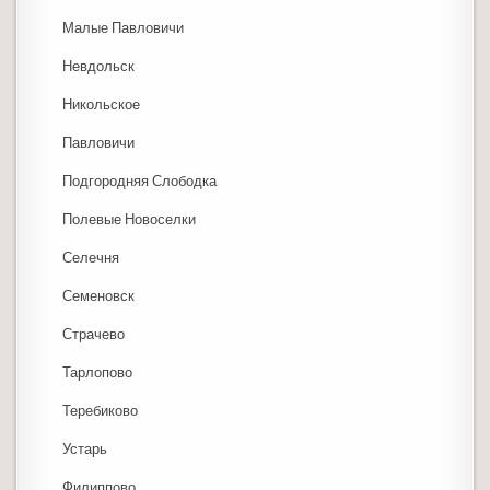
Малые Павловичи
Невдольск
Никольское
Павловичи
Подгородняя Слободка
Полевые Новоселки
Селечня
Семеновск
Страчево
Тарлопово
Теребиково
Устарь
Филиппово