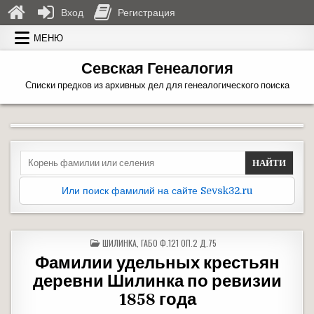
Вход
Регистрация
Перейти к содержимому
МЕНЮ
Севская Генеалогия
Списки предков из архивных дел для генеалогического поиска
Search for:
Или поиск фамилий на сайте Sevsk32.ru
ОПУБЛИКОВАНО В
ШИЛИНКА
,
ГАБО Ф.121 ОП.2 Д.75
Фамилии удельных крестьян
деревни Шилинка по ревизии
1858 года