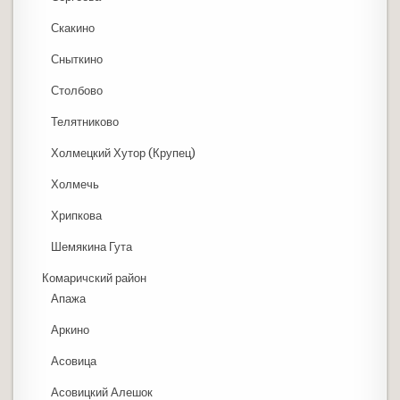
Скакино
Сныткино
Столбово
Телятниково
Холмецкий Хутор (Крупец)
Холмечь
Хрипкова
Шемякина Гута
Комаричский район
Апажа
Аркино
Асовица
Асовицкий Алешок