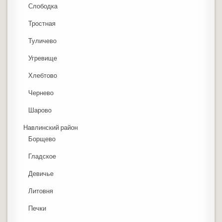
Слободка
Тростная
Туличево
Угревище
Хлебтово
Чернево
Шарово
Навлинский район
Борщево
Гладское
Девичье
Литовня
Печки