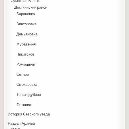
Сумская область
Шосткинский район
Барановка
Винторовка
Демьяновка
Муравейня
Никитское
Рожковичи
Сетное
Смокаревка
Толстодубово
Фотовиж
История Севского уезда
Раздел Архивы