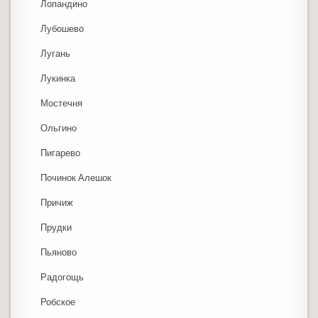
Лопандино
Лубошево
Лугань
Лукинка
Мостечня
Ольгино
Пигарево
Починок Алешок
Причиж
Прудки
Пьяново
Радогощь
Робское