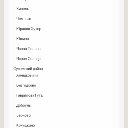
Хинель
Чемлыж
Юрасов Хутор
Юшино
Ясная Поляна
Ясное Солнце
Суземский район
Алешковичи
Безгодково
Гаврилова Гута
Добрунь
Зерново
Кокушкино