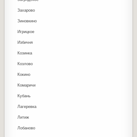
Захарово
Зиновкино
Игрицкое
Избичня
Козинка
Козлово
Кокино
Комаричи
Кубань
Лагеревка
Литиж
Лобаново