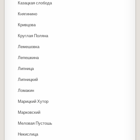
Казацкая слобода
Княгинино
Кривцова
Круглая Поляна
Лемешовка
Лепешкина
Липница
Липницкий
Ломакин
Марицкий Хутор
Марковский
Меловая Пустошь
Некислица