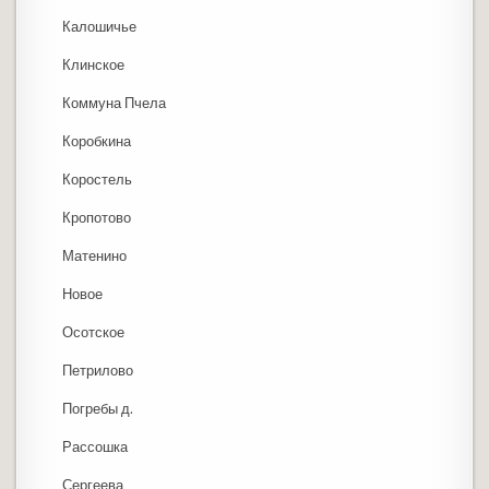
Калошичье
Клинское
Коммуна Пчела
Коробкина
Коростель
Кропотово
Матенино
Новое
Осотское
Петрилово
Погребы д.
Рассошка
Сергеева