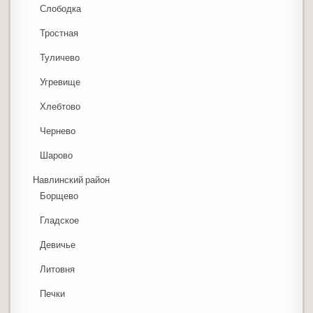
Слободка
Тростная
Туличево
Угревище
Хлебтово
Чернево
Шарово
Навлинский район
Борщево
Гладское
Девичье
Литовня
Печки