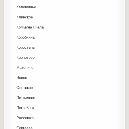
Калошичье
Клинское
Коммуна Пчела
Коробкина
Коростель
Кропотово
Матенино
Новое
Осотское
Петрилово
Погребы д.
Рассошка
Сергеева