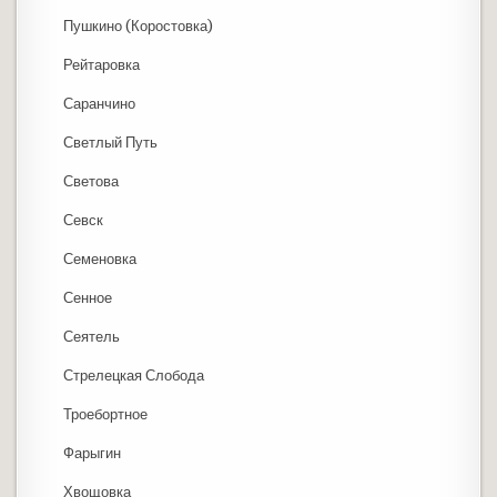
Пушкино (Коростовка)
Рейтаровка
Саранчино
Светлый Путь
Светова
Севск
Семеновка
Сенное
Сеятель
Стрелецкая Слобода
Троебортное
Фарыгин
Хвощовка