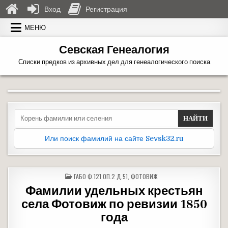
Вход
Регистрация
Перейти к содержимому
МЕНЮ
Севская Генеалогия
Списки предков из архивных дел для генеалогического поиска
Search for:
Или поиск фамилий на сайте Sevsk32.ru
ОПУБЛИКОВАНО В
ГАБО Ф.121 ОП.2 Д.51
,
ФОТОВИЖ
Фамилии удельных крестьян
села Фотовиж по ревизии 1850
года