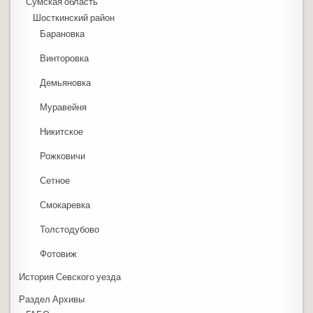
Сумская область
Шосткинский район
Барановка
Винторовка
Демьяновка
Муравейня
Никитское
Рожковичи
Сетное
Смокаревка
Толстодубово
Фотовиж
История Севского уезда
Раздел Архивы