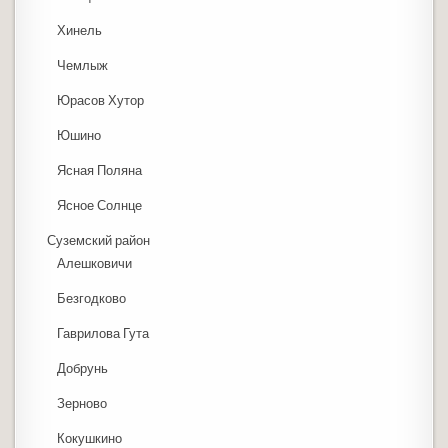
Хинель
Чемлыж
Юрасов Хутор
Юшино
Ясная Поляна
Ясное Солнце
Суземский район
Алешковичи
Безгодково
Гаврилова Гута
Добрунь
Зерново
Кокушкино