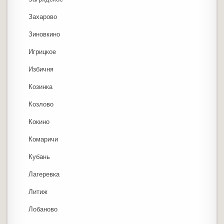
Захарово
Зиновкино
Игрицкое
Избичня
Козинка
Козлово
Кокино
Комаричи
Кубань
Лагеревка
Литиж
Лобаново