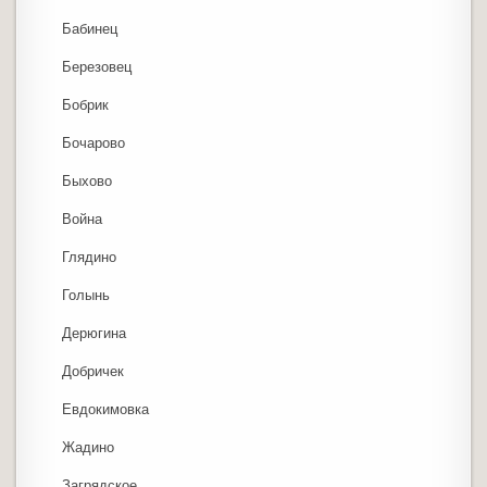
Бабинец
Березовец
Бобрик
Бочарово
Быхово
Война
Глядино
Голынь
Дерюгина
Добричек
Евдокимовка
Жадино
Загрядское