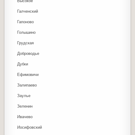
Высокое
Галченский
Гапоново
Голышино
Грудская
Доброводье
Дубки
Ефимовичи
Залипаево
Заулье
Зеленин
Ивачево
Иосифовский