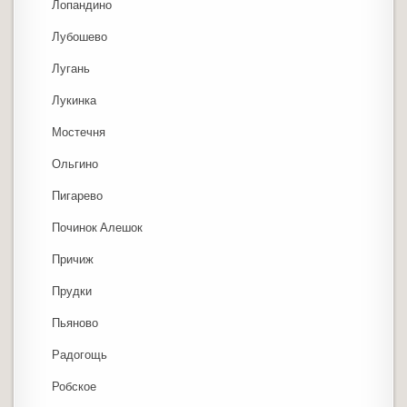
Лопандино
Лубошево
Лугань
Лукинка
Мостечня
Ольгино
Пигарево
Починок Алешок
Причиж
Прудки
Пьяново
Радогощь
Робское