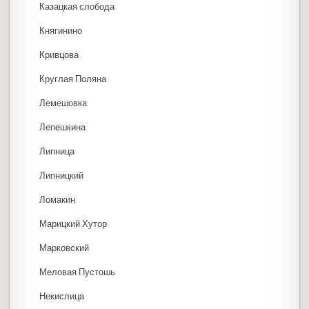
Казацкая слобода
Княгинино
Кривцова
Круглая Поляна
Лемешовка
Лепешкина
Липница
Липницкий
Ломакин
Марицкий Хутор
Марковский
Меловая Пустошь
Некислица