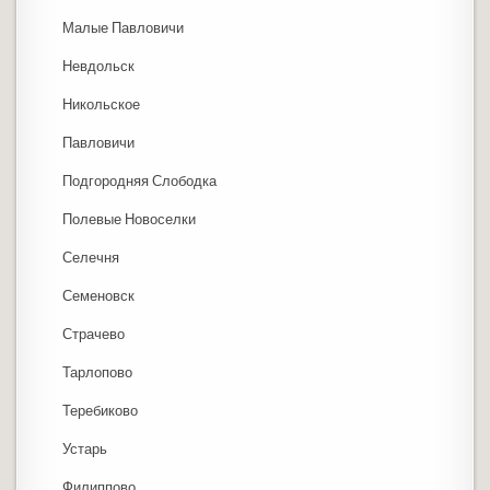
Малые Павловичи
Невдольск
Никольское
Павловичи
Подгородняя Слободка
Полевые Новоселки
Селечня
Семеновск
Страчево
Тарлопово
Теребиково
Устарь
Филиппово