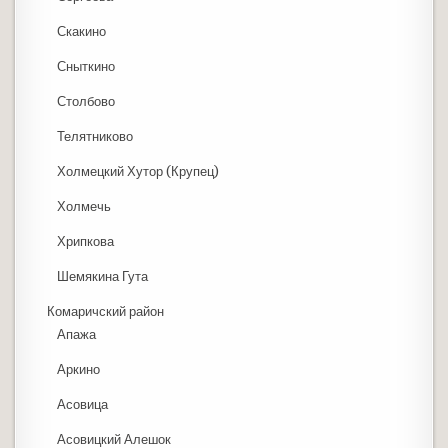
Скакино
Сныткино
Столбово
Телятниково
Холмецкий Хутор (Крупец)
Холмечь
Хрипкова
Шемякина Гута
Комаричский район
Апажа
Аркино
Асовица
Асовицкий Алешок