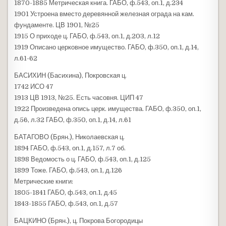
1870-1885 Метрическая книга. ГАБО, ф.543, оп.1, д.234
1901 Устроена вместо деревянной железная ограда на кам.
фундаменте. ЦВ 1901, №25
1915 О приходе ц. ГАБО, ф.543, оп.1, д.203, л.12
1919 Описано церковное имущество. ГАБО, ф.350, оп.1, д.14,
л.61-62
БАСИХИН (Басихина), Покровская ц.
1742 ИСО 47
1913 ЦВ 1913, №25. Есть часовня. ЦИП 47
1922 Произведена опись церк. имущества. ГАБО, ф.350, оп.1,
д.56, л.32 ГАБО, ф.350, оп.1, д.14, л.61
БАТАГОВО (Брян.), Николаевская ц.
1894 ГАБО, ф.543, оп.1, д.157, л.7 об.
1898 Ведомость о ц. ГАБО, ф.543, оп.1, д.125
1899 Тоже. ГАБО, ф.543, оп.1, д.126
Метрические книги:
1805-1841 ГАБО, ф.543, оп.1, д.45
1843-1855 ГАБО, ф.543, оп.1, д.57
БАЦКИНО (Брян.), ц. Покрова Богородицы