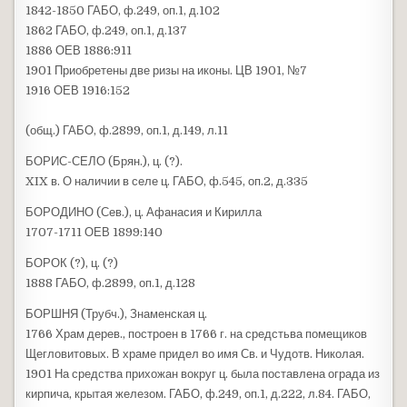
1842-1850 ГАБО, ф.249, оп.1, д.102
1862 ГАБО, ф.249, оп.1, д.137
1886 ОЕВ 1886:911
1901 Приобретены две ризы на иконы. ЦВ 1901, №7
1916 ОЕВ 1916:152
(общ.) ГАБО, ф.2899, оп.1, д.149, л.11
БОРИС-СЕЛО (Брян.), ц. (?).
XIX в. О наличии в селе ц. ГАБО, ф.545, оп.2, д.335
БОРОДИНО (Сев.), ц. Афанасия и Кирилла
1707-1711 ОЕВ 1899:140
БОРОК (?), ц. (?)
1888 ГАБО, ф.2899, оп.1, д.128
БОРШНЯ (Трубч.), Знаменская ц.
1766 Храм дерев., построен в 1766 г. на средстьва помещиков
Щегловитовых. В храме придел во имя Св. и Чудотв. Николая.
1901 На средства прихожан вокруг ц. была поставлена ограда из
кирпича, крытая железом. ГАБО, ф.249, оп.1, д.222, л.84. ГАБО,