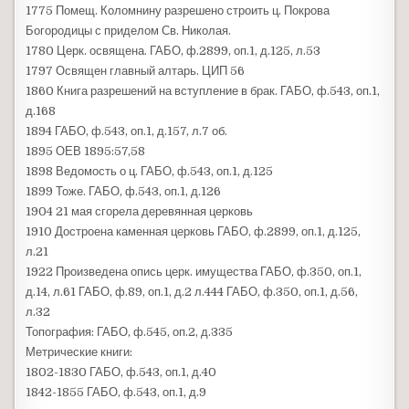
1775 Помещ. Коломнину разрешено строить ц. Покрова
Богородицы с приделом Св. Николая.
1780 Церк. освящена. ГАБО, ф.2899, оп.1, д.125, л.53
1797 Освящен главный алтарь. ЦИП 56
1860 Книга разрешений на вступление в брак. ГАБО, ф.543, оп.1,
д.168
1894 ГАБО, ф.543, оп.1, д.157, л.7 об.
1895 ОЕВ 1895:57,58
1898 Ведомость о ц. ГАБО, ф.543, оп.1, д.125
1899 Тоже. ГАБО, ф.543, оп.1, д.126
1904 21 мая сгорела деревянная церковь
1910 Достроена каменная церковь ГАБО, ф.2899, оп.1, д.125,
л.21
1922 Произведена опись церк. имущества ГАБО, ф.350, оп.1,
д.14, л.61 ГАБО, ф.89, оп.1, д.2 л.444 ГАБО, ф.350, оп.1, д.56,
л.32
Топография: ГАБО, ф.545, оп.2, д.335
Метрические книги:
1802-1830 ГАБО, ф.543, оп.1, д.40
1842-1855 ГАБО, ф.543, оп.1, д.9