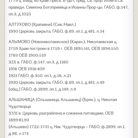
1779 ц. Введ. во храм Пресв. Б-цы с прид. Св. прор. Илии и Св.
праведн. Симеона Богоприимца и Иоанны Прор-цы. ГАБО, ф.547,
оп.3, д.1025
АЛТУХОВО (Крапивня) (Сев./Навл.)
1930 Церковь закрыта. ГАБО, ф.89, оп.1, д.481, л.54
АЛЫМОВО (Новониколаевское) (Карач.), Николаевская ц.
1759 Храм построен в 1759 г. ОЕВ 1895:141, ОЕВ 1894:550
1783 ОЕВ 1900:519
XIX в. ГАБО, ф.547, оп.3, д.1180
1916 ОЕВ 1916:409
1921 ГАБО, ф.350, оп.1, д.56, л.21
1930 Церковь закрыта. ГАБО, ф.89, оп.1, д.481, л.49
(общ.) ГАБО, ф.2899, оп.1, д.149, л.9
АЛЬШАНИЦА (Ольшаница, Альшанец) (Брян.), ц. Николая
Чудотворца
XVII в. Церковь разграблена и сожжена литовцами. ОЕВ
1899:81,93
(Альшево) 1722-1731 ц. Ник. Чудотворца – ГАБО, ф.2899, оп.1,
д.98, л.174