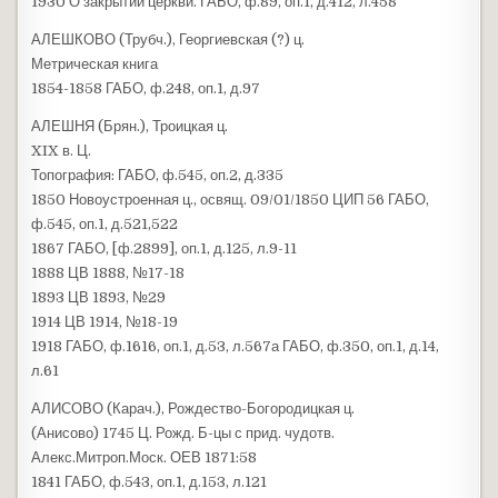
1930 О закрытии церкви. ГАБО, ф.89, оп.1, д.412, л.458
АЛЕШКОВО (Трубч.), Георгиевская (?) ц.
Метрическая книга
1854-1858 ГАБО, ф.248, оп.1, д.97
АЛЕШНЯ (Брян.), Троицкая ц.
XIX в. Ц.
Топография: ГАБО, ф.545, оп.2, д.335
1850 Новоустроенная ц., освящ. 09/01/1850 ЦИП 56 ГАБО,
ф.545, оп.1, д.521,522
1867 ГАБО, [ф.2899], оп.1, д.125, л.9-11
1888 ЦВ 1888, №17-18
1893 ЦВ 1893, №29
1914 ЦВ 1914, №18-19
1918 ГАБО, ф.1616, оп.1, д.53, л.567а ГАБО, ф.350, оп.1, д.14,
л.61
АЛИСОВО (Карач.), Рождество-Богородицкая ц.
(Анисово) 1745 Ц. Рожд. Б-цы с прид. чудотв.
Алекс.Митроп.Моск. ОЕВ 1871:58
1841 ГАБО, ф.543, оп.1, д.153, л.121