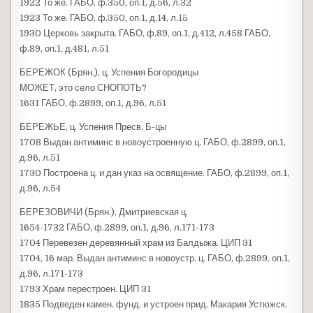
1922 То же. ГАБО, ф.350, оп.1, д.56, л.32
1923 То же. ГАБО, ф.350, оп.1, д.14, л.15
1930 Церковь закрыта. ГАБО, ф.89, оп.1, д.412, л.458 ГАБО,
ф.89, оп.1, д.481, л.51
БЕРЕЖОК (Брян.), ц. Успения Богородицы
МОЖЕТ, это село СНОПОТЬ?
1631 ГАБО, ф.2899, оп.1, д.96, л.51
БЕРЕЖЬЕ, ц. Успения Пресв. Б-цы
1708 Выдан антиминс в новоустроенную ц. ГАБО, ф.2899, оп.1,
д.96, л.51
1730 Построена ц. и дан указ на освящение. ГАБО, ф.2899, оп.1,
д.96, л.54
БЕРЕЗОВИЧИ (Брян.), Дмитриевская ц.
1654-1732 ГАБО, ф.2899, оп.1, д.96, л.171-173
1704 Перевезен деревянный храм из Балдыжа. ЦИП 31
1704, 16 мар. Выдан антиминс в новоустр. ц. ГАБО, ф.2899, оп.1,
д.96, л.171-173
1793 Храм перестроен. ЦИП 31
1835 Подведен камен. фунд. и устроен прид. Макария Устюжск.