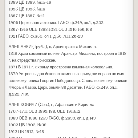
1889 ЦВ 1889, №15-16
1895 ЦВ 1895, №18
1897 ЦВ 1897, №41
1906 Церковная летопись ГАБО, ф.249, оп.1, д.222
1867-1916 ОЕВ 1888:1081 ОЕВ 1916:166,168
1921 ГАБО, ф.350, оп.1, д.56, л.11,26-28
АЛЕШАНКИ (Трубч.), ц. Архистратига Михаила.
1818 Храм каменный во имя Архистр. Михаила, построен в 1818
г. на стредства прихожан.
1871 В 1871 г. к храму простроена каменная колокольня.
1879 Устроены два боковых каменных приедла: справа во имя
великомученика Георгия Победоносца. Слева во имя мучеников
Флора и Лавра. Церк. земли 36 десятин. ГАБО, ф.249, оп.1,
д.222, л.89
АЛЕШКОВИЧИ (Сев.), ц. Афанасия и Кирилла
1707-1711 ОЕВ 1899:138, ОЕВ 1913:12
1888 ОЕВ 1888:1259 ГАБО, ф.2899, оп.1, д.149
1902 ЦВ 1902, №39
1912 ЦВ 1912, №18