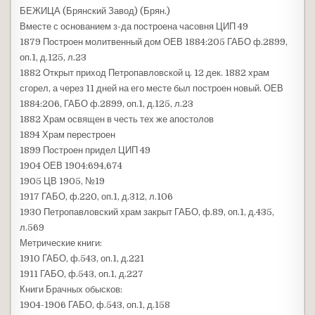
БЕЖИЦА (Брянский Завод) (Брян.)
Вместе с основанием з-да построена часовня ЦИП 49
1879 Построен молитвенный дом ОЕВ 1884:205 ГАБО ф.2899,
оп.1, д.125, л.23
1882 Открыт приход Петропавловской ц. 12 дек. 1882 храм
сгорел, а через 11 дней на его месте был построен новый. ОЕВ
1884:206, ГАБО ф.2899, оп.1, д.125, л.23
1882 Храм освящен в честь тех же апостолов
1894 Храм перестроен
1899 Построен придел ЦИП 49
1904 ОЕВ 1904:694,674
1905 ЦВ 1905, №19
1917 ГАБО, ф.220, оп.1, д.312, л.106
1930 Петропавловский храм закрыт ГАБО, ф.89, оп.1, д.435,
л.569
Метрические книги:
1910 ГАБО, ф.543, оп.1, д.221
1911 ГАБО, ф.543, оп.1, д.227
Книги Брачных обысков:
1904-1906 ГАБО, ф.543, оп.1, д.158