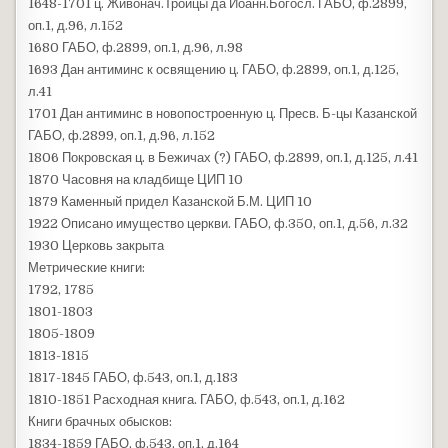
1648-1701 ц. Живонач.Троицы да Иоанн.Богосл. ГАБО, ф.2899,
оп.1, д.96, л.152
1680 ГАБО, ф.2899, оп.1, д.96, л.98
1693 Дан антиминс к освящению ц. ГАБО, ф.2899, оп.1, д.125,
л.41
1701 Дан антиминс в новопостроенную ц. Пресв. Б-цы Казанской
ГАБО, ф.2899, оп.1, д.96, л.152
1806 Покровская ц. в Бежичах (?) ГАБО, ф.2899, оп.1, д.125, л.41
1870 Часовня на кладбище ЦИП 10
1879 Каменный придел Казанской Б.М. ЦИП 10
1922 Описано имущество церкви. ГАБО, ф.350, оп.1, д.56, л.32
1930 Церковь закрыта
Метрические книги:
1792, 1785
1801-1803
1805-1809
1813-1815
1817-1845 ГАБО, ф.543, оп.1, д.183
1810-1851 Расходная книга. ГАБО, ф.543, оп.1, д.162
Книги брачных обысков:
1834-1859 ГАБО, ф.543, оп.1, д.164