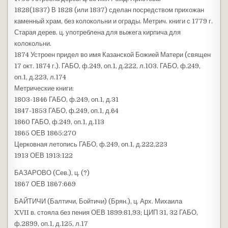
1828(1837) В 1828 (или 1837) сделан посредством прихожан
каменный храм, без колокольни и ограды. Метрич. книги с 1779 г.
Старая дерев. ц. употреблена для выжега кирпича для
колокольни.
1874 Устроен придел во имя Казанской Божией Матери (священ
17 окт. 1874 г.). ГАБО, ф.249, оп.1, д.222, л.103. ГАБО, ф.249,
оп.1, д.223, л.174
Метрические книги:
1803-1846 ГАБО, ф.249, оп.1, д.31
1847-1853 ГАБО, ф.249, оп.1, д.64
1860 ГАБО, ф.249, оп.1, д.113
1865 ОЕВ 1865:270
Церковная летопись ГАБО, ф.249, оп.1, д.222,223
1913 ОЕВ 1913:122
БАЗАРОВО (Сев.), ц. (?)
1867 ОЕВ 1867:669
БАЙТИЧИ (Балтичи, Бойтичи) (Брян.), ц. Арх. Михаила
XVII в. стояла без пения ОЕВ 1899:81,93; ЦИП 31, 32 ГАБО,
ф.2899, оп.1, д.125, л.17