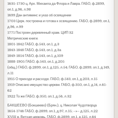
1635-1730 ц. Арх. Михаила да Флора и Лавра. ГАБО, ф.2899,
оп.1, д.96, л.98
1699 Дан антиминс и указ об освящении
1703 Церк. построена и готова к освящению. ГАБО, ф.2899, оп.1,
д.96, л.99
1771 Построен деревянный храм. ЦИП 32
Метрические книги:
1801-1842 ГАБО, ф.543, оп.1, д.3
1843-1848 ГАБО, ф.543, оп.1, д.3а
1849-1854 ГАБО, ф.543, оп.1, д.109
1888-1905 ГАБО, ф.543, оп.1, д.205
(общ.) ГАБО, ф.2899, оп.1, д.125, л.54; ГАБО, ф.2899, оп.1, д.149,
л.11
1915 О приходе и расходе. ГАБО, ф.543, оп.1, д.203, л.15
1919 Описано имущество церкви. ГАБО, ф.350, оп.1, д.14, л.61-
62
1922 То же ГАБО, ф.350, оп.1, д.56, л.32
БАКШЕЕВО (Бокшеево) (Брян.), ц. Николая Чудотворца
1654-1746 ГАБО, ф.2899, оп.1, д.97, л.15; –»– д.125, л.22
XVIII в. Ветхая церковь. ГАБО, ф.2899, оп.1, д.125, л.64