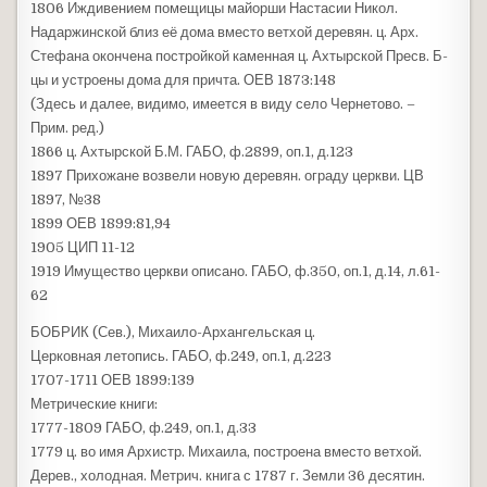
1806 Иждивением помещицы майорши Настасии Никол.
Надаржинской близ её дома вместо ветхой деревян. ц. Арх.
Стефана окончена постройкой каменная ц. Ахтырской Пресв. Б-
цы и устроены дома для причта. ОЕВ 1873:148
(Здесь и далее, видимо, имеется в виду село Чернетово. –
Прим. ред.)
1866 ц. Ахтырской Б.М. ГАБО, ф.2899, оп.1, д.123
1897 Прихожане возвели новую деревян. ограду церкви. ЦВ
1897, №38
1899 ОЕВ 1899:81,94
1905 ЦИП 11-12
1919 Имущество церкви описано. ГАБО, ф.350, оп.1, д.14, л.61-
62
БОБРИК (Сев.), Михаило-Архангельская ц.
Церковная летопись. ГАБО, ф.249, оп.1, д.223
1707-1711 ОЕВ 1899:139
Метрические книги:
1777-1809 ГАБО, ф.249, оп.1, д.33
1779 ц. во имя Архистр. Михаила, построена вместо ветхой.
Дерев., холодная. Метрич. книга с 1787 г. Земли 36 десятин.