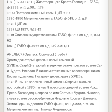
(–»–) 1722-1731 ц. Животворящего Креста Господня – ГАБО,
ф.2899, оп.1, д.98, л.174
1802 Построен каменный храм. ЦИП 9-10
1836-1856 Метрическая книга. ГАБО, ф.543, оп.1, д.8
1879 ЦИП 20
1897 ЦВ 1897, №18-19
1919 Описано имущество церкви. ГАБО, ф.350, оп.1, д.14, л.61-
62
(общ.) ГАБО, ф.2899, оп.1, д.125, л.214,14
АРЕЛЬСК (Орельск, Орюльск) (Трубч.)
Храма два: старый дерев. и новый каменный.
XVIII в. Старй 2-этажный, в верхнем этаже престол во имя Свят.
и Чудотв. Николая. В нижнем этаже во имя бессеребрянников
Космы и Дамиана. Построен дерев. храм в XVIII в.
1873 В 1873 г. заложен новый каменный храм и окончен
постройкой в 1885 г. в нем 3 престола: средний во имя Рожд.
Пресв. Богородицы, справа во имя Святит. и Чудотв. Николая,
слева во имя Бессеребряников Чудотв.ю Космы и Дамиана.
Земли церк. 36 десятин. ГАБО, ф.249, оп.1, д.222, л.70 об.
Метрические книги ц. Николая Чудотворца: