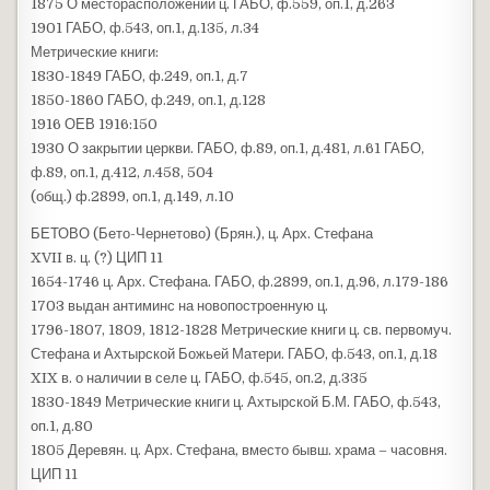
1875 О месторасположении ц. ГАБО, ф.559, оп.1, д.263
1901 ГАБО, ф.543, оп.1, д.135, л.34
Метрические книги:
1830-1849 ГАБО, ф.249, оп.1, д.7
1850-1860 ГАБО, ф.249, оп.1, д.128
1916 ОЕВ 1916:150
1930 О закрытии церкви. ГАБО, ф.89, оп.1, д.481, л.61 ГАБО,
ф.89, оп.1, д.412, л.458, 504
(общ.) ф.2899, оп.1, д.149, л.10
БЕТОВО (Бето-Чернетово) (Брян.), ц. Арх. Стефана
XVII в. ц. (?) ЦИП 11
1654-1746 ц. Арх. Стефана. ГАБО, ф.2899, оп.1, д.96, л.179-186
1703 выдан антиминс на новопостроенную ц.
1796-1807, 1809, 1812-1828 Метрические книги ц. св. первомуч.
Стефана и Ахтырской Божьей Матери. ГАБО, ф.543, оп.1, д.18
XIX в. о наличии в селе ц. ГАБО, ф.545, оп.2, д.335
1830-1849 Метрические книги ц. Ахтырской Б.М. ГАБО, ф.543,
оп.1, д.80
1805 Деревян. ц. Арх. Стефана, вместо бывш. храма – часовня.
ЦИП 11