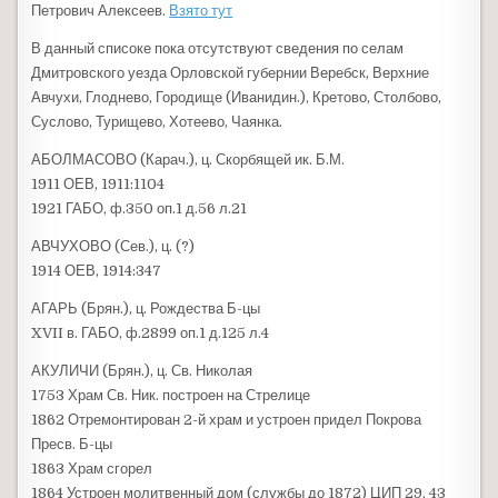
Петрович Алексеев.
Взято тут
В данный списоке пока отсутствуют сведения по селам
Дмитровского уезда Орловской губернии Веребск, Верхние
Авчухи, Глоднево, Городище (Иванидин.), Кретово, Столбово,
Суслово, Турищево, Хотеево, Чаянка.
АБОЛМАСОВО (Карач.), ц. Скорбящей ик. Б.М.
1911 ОЕВ, 1911:1104
1921 ГАБО, ф.350 оп.1 д.56 л.21
АВЧУХОВО (Сев.), ц. (?)
1914 ОЕВ, 1914:347
АГАРЬ (Брян.), ц. Рождества Б-цы
XVII в. ГАБО, ф.2899 оп.1 д.125 л.4
АКУЛИЧИ (Брян.), ц. Св. Николая
1753 Храм Св. Ник. построен на Стрелице
1862 Отремонтирован 2-й храм и устроен придел Покрова
Пресв. Б-цы
1863 Храм сгорел
1864 Устроен молитвенный дом (службы до 1872) ЦИП 29, 43