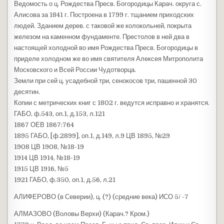
Ведомость о ц. Рождества Пресв. Богородицы Карач. округа с.
Алисова за 1841 г. Построена в 1799 г. тщанием приходских
людей. Зданием дерев. с таковой же колокольней, покрыта
железом на каменном фундаменте. Престолов в ней два в
настоящей холодной во имя Рождества Пресв. Богородицы в
приделе холодном же во имя святителя Алексея Митрополита
Московского и Всей России Чудотворца.
Земли при сей ц. усадебной три, сенокосов три, пашенной 30
десятин.
Копии с метрических книг с 1802 г. ведутся исправно и хранятся.
ГАБО, ф.543, оп.1, д.153, л.121
1867 ОЕВ 1867:764
1895 ГАБО, [ф.2899], оп.1, д.149, л.9 ЦВ 1895, №29
1908 ЦВ 1908, №18-19
1914 ЦВ 1914, №18-19
1915 ЦВ 1916, №5
1921 ГАБО, ф.350, оп.1, д.56, л.21
АЛИФЕРОВО (в Северии), ц. (?) (средние века) ИСО 5/ -7
АЛМАЗОВО (Воловы Верхи) (Карач.? Кром.)