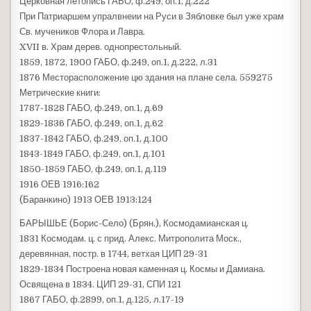
Церковная летопись ГАБО, ф.249, оп.1, д.222
При Патриаршем упралвнеии на Руси в Зябловке был уже храм
Св. мучеников Флора и Лавра.
XVII в. Храм дерев. однопрестольный.
1859, 1872, 1900 ГАБО, ф.249, оп.1, д.222, л.31
1876 Месторасположение цю здания на плане села. 559275
Метрические книги:
1787-1828 ГАБО, ф.249, оп.1, д.69
1829-1836 ГАБО, ф.249, оп.1, д.62
1837-1842 ГАБО, ф.249, оп.1, д.100
1843-1849 ГАБО, ф.249, оп.1, д.101
1850-1859 ГАБО, ф.249, оп.1, д.119
1916 ОЕВ 1916:162
(Баранкино) 1913 ОЕВ 1913:124
БАРЫШЬЕ (Борис-Село) (Брян.), Космодамианская ц.
1831 Космодам. ц. с прид. Алекс. Митрополита Моск.,
деревянная, постр. в 1744, ветхая ЦИП 29-31
1829-1834 Построена новая каменная ц. Космы и Дамиана.
Освящена в 1834. ЦИП 29-31, СПИ 121
1867 ГАБО, ф.2899, оп.1, д.125, л.17-19