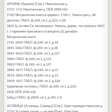
АРКИНЬ (Аркино) (Сев.), Никитинская ц.
1707-1711 Никитинская ц. ОЕВ 1899:140
1780 Метрические книги в церкви с 1780 г. Земли при ц. 36
десятин. ГАБО, ф.249, оп.1, д.223, л.28
1801 Ц. во имя Св. великормуч. Никиты, дерев., построена в 1801
г. старанием прихожан и освящена 22 декабря.
Метрические книги:
1781-1830 ГАБО, ф.249, оп.1, д.34
1831-1842 ГАБО, ф.249, оп.1, д.26
1843-1854 ГАБО, ф.249, оп.1, д.127
1860 ГАБО, ф.249, оп.1, д.113
1862 ГАБО, ф.249, оп.1, д.137
1868-1875 ГАБО, ф.249, оп.1, д.51
1876-1883 ГАБО, ф.249, оп.1, д.13
1909-1917 ГАБО, ф.249, оп.1, д.224
Церковная летопись. ГАБО, ф.249, оп.1, д.223
1916 ОЕВ 1916:156
(общ.) ГАБО, ф.2899, оп.1, д.149, л.9
АСОВИЦА (Асовицы, Сивицы) (Сев.), Христорождественская ц.
1750 Устроена дерев. ц. во имя Рожд. Христова.