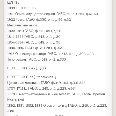
ЦИП 31
1899 ОЕВ 1899:82
1919 Опись имущества церкви. ГАБО, ф.350, оп.1, д.61-62
1922 То же. ГАБО, ф.350, оп.1, д.56, л.32
Метрические книги:
1822-1843 ГАБО, ф.543, оп.1, д.61
1844-1853 ГАБО, ф.543, оп.1, д.20
1854-1864 ГАБО, ф.543, оп.1, д.95
1886-1895 ГАБО, ф.543, оп.1, д.264
1915 О приходе-расходе. ГАБО, ф.543, оп.1, д.203, л.13
Топография: ГАБО, ф.543, оп.2, д.335
БЕРЕСТОК (Брян.), ц.(?).
БЕРЕСТОК (Сев.), Успенская ц.
Церковная летопись. ГАБО, ф.249, оп.1, д.221,223
1707-1711 Ц. ГАБО, ф.249, оп.1, д.223, л.63
1779 О местонахождении ц. и ее землях. ГАБО, Карты. Времен.
№270 (бз)
1862, 1881, 1882, 1889 О ремонтах в ц. ГАБО, ф.249, оп.1, д.223,
л.63