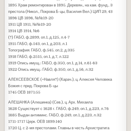
1895 Храм ремонтирован в 1895. Деревян., на кам. фунд., 3
престола (Никол., Покрова Б-цы, Василия Вел.) ЦИП 29, 43
1896 ЦВ 1896, №№19-20
1911 ЦВ 1911, №№19-20
1914 ЦВ 1914, №6
(?) ГАБО, ф.2899, оп.1, д.125, л.4-7
1915 ГАБО, ф.543, оп.1, д.203, л.1
Топография: ГАБО, ф.545, оп.2, д.335
1918 ГАБО, ф.2515, оп.1, д.7, л.122
1919 Опись имущ.: ГАБО, ф.350, оп.1, д.14, л.61-63
1922 Опись имущ.: ГАБО, ф.350, оп.1, д.56, л.32
АЛЕКСЕЕВСКОЕ (=Навля?) (Карач.), ц. Алексея Человека
Божия с прид. Покрова Б-цы
1745 ОЕВ 1871:55
АЛЕШАНКА (Алешинка) (Сев.), ц. Арх. Михаила
1628 Существует с 1628 г. ГАБО, ф.249, оп.1, д.223, л.76
1685 Выдан антиминс. ГАБО, ф.249, оп.1, д.223, л.32
1711-1717 Церк. ОЕВ 1899:140
1720 Ц. с 2-мя престолами. Главны в честь Архистратига