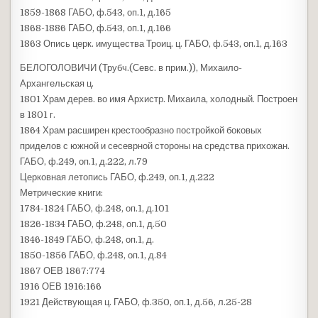
1859-1868 ГАБО, ф.543, оп.1, д.165
1868-1886 ГАБО, ф.543, оп.1, д.166
1863 Опись церк. имущества Троиц. ц. ГАБО, ф.543, оп.1, д.163
БЕЛОГОЛОВИЧИ (Трубч.(Севс. в прим.)), Михаило-
Архангельская ц.
1801 Храм дерев. во имя Архистр. Михаила, холодный. Построен
в 1801 г.
1864 Храм расширен крестообразно постройкой боковых
приделов с южной и сесеврной стороны на средства прихожан.
ГАБО, ф.249, оп.1, д.222, л.79
Церковная летопись ГАБО, ф.249, оп.1, д.222
Метрические книги:
1784-1824 ГАБО, ф.248, оп.1, д.101
1826-1834 ГАБО, ф.248, оп.1, д.50
1846-1849 ГАБО, ф.248, оп.1, д.
1850-1856 ГАБО, ф.248, оп.1, д.84
1867 ОЕВ 1867:774
1916 ОЕВ 1916:166
1921 Действующая ц. ГАБО, ф.350, оп.1, д.56, л.25-28