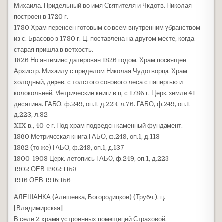
Михаила. Придельный во имя Святителя и Чкдотв. Николая
построен в 1720 г.
1780 Храм перенсен готовым со всем внутренним убранством
из с. Брасово в 1780 г. Ц. поставлена на другом месте, когда
старая пришла в ветхость.
1826 Но антиминс датирован 1826 годом. Храм посвящен
Архистр. Михаилу с приделом Николая Чудотворца. Храм
холодный, дерев. с толстого сонового леса с папертью и
колокольней. Метрические книги в ц. с 1786 г. Церк. земли 41
десятина. ГАБО, ф.249, оп.1, д.223, л.76. ГАБО, ф.249, оп.1,
д.223, л.32
XIX в., 40-е г. Под храм подведен каменный фундамент.
1860 Метрическая книга ГАБО, ф.249, оп.1, д.113
1862 (то же) ГАБО, ф.249, оп.1, д.137
1900-1903 Церк. летопись ГАБО, ф.249, оп.1, д.223
1902 ОЕВ 1902:1153
1916 ОЕВ 1916:156
АЛЕШАНКА (Алешенка, Богородицкое) (Трубч.), ц.
[Владимирская]
В селе 2 храма устроенных помещицей Страховой.