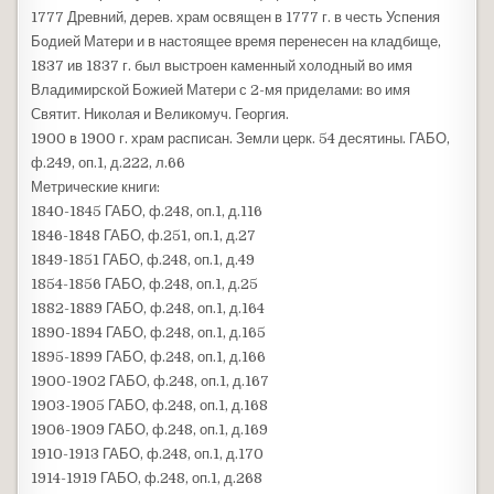
1777 Древний, дерев. храм освящен в 1777 г. в честь Успения
Бодией Матери и в настоящее время перенесен на кладбище,
1837 ив 1837 г. был выстроен каменный холодный во имя
Владимирской Божией Матери с 2-мя приделами: во имя
Святит. Николая и Великомуч. Георгия.
1900 в 1900 г. храм расписан. Земли церк. 54 десятины. ГАБО,
ф.249, оп.1, д.222, л.66
Метрические книги:
1840-1845 ГАБО, ф.248, оп.1, д.116
1846-1848 ГАБО, ф.251, оп.1, д.27
1849-1851 ГАБО, ф.248, оп.1, д.49
1854-1856 ГАБО, ф.248, оп.1, д.25
1882-1889 ГАБО, ф.248, оп.1, д.164
1890-1894 ГАБО, ф.248, оп.1, д.165
1895-1899 ГАБО, ф.248, оп.1, д.166
1900-1902 ГАБО, ф.248, оп.1, д.167
1903-1905 ГАБО, ф.248, оп.1, д.168
1906-1909 ГАБО, ф.248, оп.1, д.169
1910-1913 ГАБО, ф.248, оп.1, д.170
1914-1919 ГАБО, ф.248, оп.1, д.268