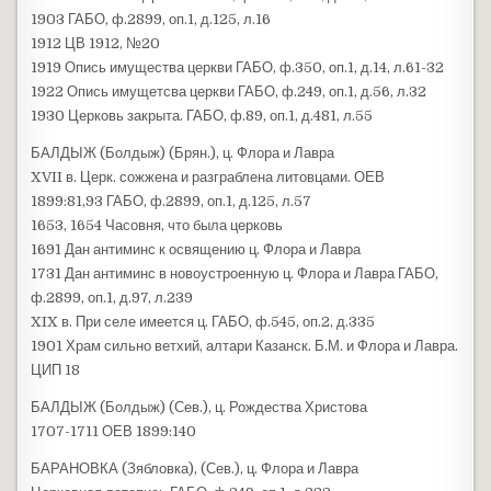
1903 ГАБО, ф.2899, оп.1, д.125, л.16
1912 ЦВ 1912, №20
1919 Опись имущества церкви ГАБО, ф.350, оп.1, д.14, л.61-32
1922 Опись имущетсва церкви ГАБО, ф.249, оп.1, д.56, л.32
1930 Церковь закрыта. ГАБО, ф.89, оп.1, д.481, л.55
БАЛДЫЖ (Болдыж) (Брян.), ц. Флора и Лавра
XVII в. Церк. сожжена и разграблена литовцами. ОЕВ
1899:81,93 ГАБО, ф.2899, оп.1, д.125, л.57
1653, 1654 Часовня, что была церковь
1691 Дан антиминс к освящению ц. Флора и Лавра
1731 Дан антиминс в новоустроенную ц. Флора и Лавра ГАБО,
ф.2899, оп.1, д.97, л.239
XIX в. При селе имеется ц. ГАБО, ф.545, оп.2, д.335
1901 Храм сильно ветхий, алтари Казанск. Б.М. и Флора и Лавра.
ЦИП 18
БАЛДЫЖ (Болдыж) (Сев.), ц. Рождества Христова
1707-1711 ОЕВ 1899:140
БАРАНОВКА (Зябловка), (Сев.), ц. Флора и Лавра