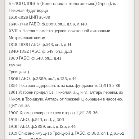
БЕЛОГОЛОВЛЬ (Белоголовля, Белоголовино) (Брян.), ц.
Николая Чудотворца
1616-1628 ЦИП 35-36
1648-1746 ГАБО, ф.2899, оп.1, д.96, л.143
XVII в. Часовня вместо церкви, сожженной литовцами
Метрические книги:
1818-1839 ГАБО, ф.543, оп.1, д.14
1840-1852 ГАБО, ф.543, оп.1, д.13
1859 ГАБО, ф.543, оп.1, д.41
там же,
Троицкая ц.
1806 ГАБО, ф.2899, оп.1, д.125, л.44
1854 Построена деревян. ц. на кам. фундаменте ЦИП 35-36
1861 Устроен придел Св. Николая, а ц. и гл. алтарь переим. из
Никол. в Троицкую. Алтарь от прежней ц. обращен в часовню.
ЦИП 35-36
1900 Храм расширен с трех сторон. ЦИП 35-36
1915 ГАБО, ф.543, оп.1, д.203
1916 ГАБО, ф.2899, оп.1, д.125, л.44
1919 Описано имущ-во Троицкой ц. ГАБО, ф.350, оп.1, д.61-62