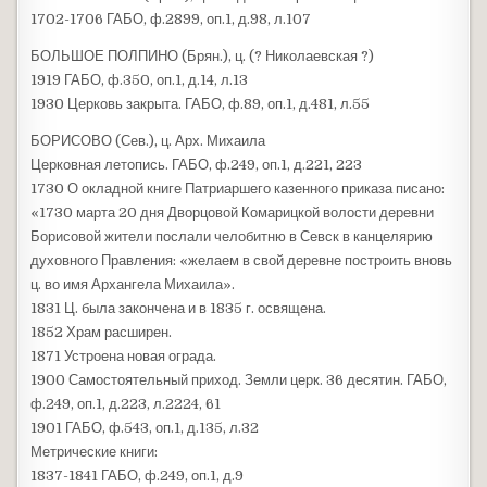
1702-1706 ГАБО, ф.2899, оп.1, д.98, л.107
БОЛЬШОЕ ПОЛПИНО (Брян.), ц. (? Николаевская ?)
1919 ГАБО, ф.350, оп.1, д.14, л.13
1930 Церковь закрыта. ГАБО, ф.89, оп.1, д.481, л.55
БОРИСОВО (Сев.), ц. Арх. Михаила
Церковная летопись. ГАБО, ф.249, оп.1, д.221, 223
1730 О окладной книге Патриаршего казенного приказа писано:
«1730 марта 20 дня Дворцовой Комарицкой волости деревни
Борисовой жители послали челобитню в Севск в канцелярию
духовного Правления: «желаем в свой деревне построить вновь
ц. во имя Архангела Михаила».
1831 Ц. была закончена и в 1835 г. освящена.
1852 Храм расширен.
1871 Устроена новая ограда.
1900 Самостоятельный приход. Земли церк. 36 десятин. ГАБО,
ф.249, оп.1, д.223, л.2224, 61
1901 ГАБО, ф.543, оп.1, д.135, л.32
Метрические книги:
1837-1841 ГАБО, ф.249, оп.1, д.9