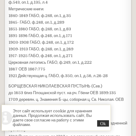
ф.543, оп.1, д.135, л.4
Метрические книги:
1840-1849 ГАБО, ф.248, оп.1, д.35
1845- ГАБО, ф.248, оп.1, д.289
1851-1860 ГАБО, ф.248, оп.1, д.83
1891-1896 ГАБО, ф.248, оп.1, д.171
1903-1908 ГАБО, ф.248, оп.1, д.172
1909-1913 ГАБО, ф.248, оп.1, д.269
1917-1925 ГАБО, ф.248, оп.1, д.271
Церковная летопись ГАБО, ф.249, оп.1, д.222
1867 ОЕВ 1867:775
1921 Действующая ц. ГАБО, ф.350, оп.1, д.56, л.26-28
БОРЩЕВСКАЯ НИКОЛАЕВСКАЯ ПУСТЫНЬ (Сев.)
до 1653 близ Площанской пуст. на рч. Гбени ОЕВ 1899:135
1709 деревян. ц. Знамения Б-цы, соборная ц. Св. Николая. ОЕВ
1899:135
Этот сайт использует cookie для хранения
1766 Пустынь упразднена. ОЕВ 1900:526, 1903:1169
данных. Продолжая использовать сайт, Вы
даете свое согласие на работу с этими
БОРЩЕВО (Сев.), Николаевская ц. [село на месте упраздненной
файлами.
пустыни]