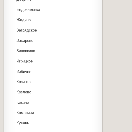
Евдокимовка
Жадино
Загрядское
Захарово
Зиновкино
Игрицкое
Избичня
Козинка
Козлово
Кокино
Комаричи
Кубань