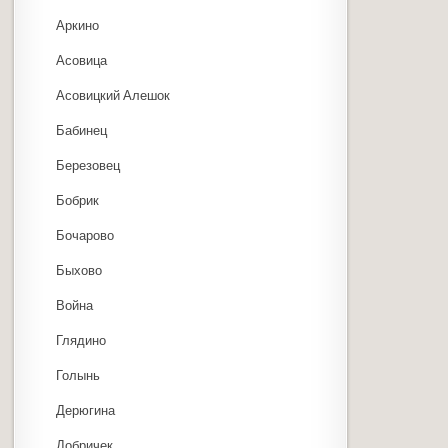
Аркино
Асовица
Асовицкий Алешок
Бабинец
Березовец
Бобрик
Бочарово
Быхово
Война
Глядино
Голынь
Дерюгина
Добричек