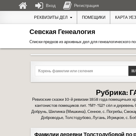
Вход
Регистрация
Перейти к содержимому
РЕКВИЗИТЫ ДЕЛ
ПОМЕЩИКИ
КАРТА УЕ
Севская Генеалогия
Списки предков из архивных дел для генеалогического по
Search for:
Рубрика:
Г
Ревизские сказки 10-й ревизии 1858 года помещичьих к
кантонистов помещиков лит. ?М?-?Ш? сёл и деревень С
Добрунь, Шилинка (Мишкина), Сенное, с. Погребы, Смокар
Доброводье, Толстодубово, Лугань, Игрицкое, с. Бо
Фамилии деревни Толстодубовой по р