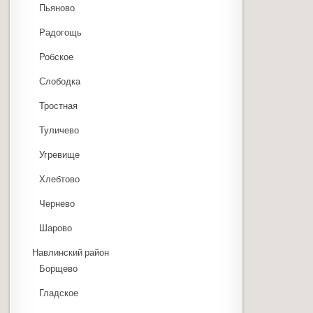
Пьяново
Радогощь
Робское
Слободка
Тростная
Туличево
Угревище
Хлебтово
Чернево
Шарово
Навлинский район
Борщево
Гладское