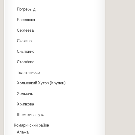
Погребы д.
Рассошка
Сергеева
Скакино
Сныткино
Столбово
Телятниково
Холмецкий Хутор (Крупец)
Холмечь
Хрипкова
Шемякина Гута
Комаричский район
Апажа