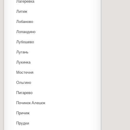
Лагеревка
Литиж
Лобаново
Лопандино
Лубошево
Лугань
Лукинка
Мостечня
Ольгино
Пигарево
Починок Алешок
Причиж
Прудки