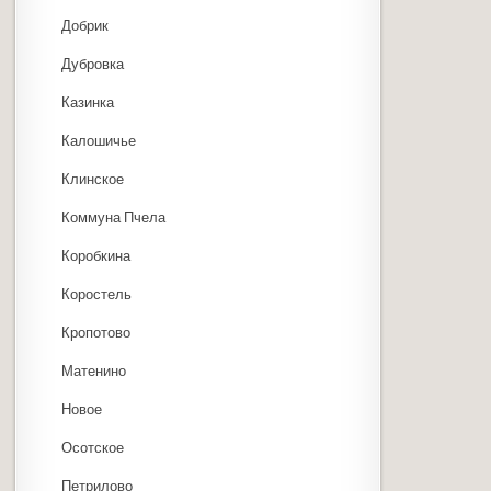
Добрик
Дубровка
Казинка
Калошичье
Клинское
Коммуна Пчела
Коробкина
Коростель
Кропотово
Матенино
Новое
Осотское
Петрилово