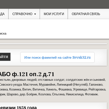
ЗДА
СПРАВОЧНО
МОИ УСЛУГИ
ОБРАТНАЯ СВЯЗЬ
иска
Или поиск фамилий на сайте Sevsk32.ru
АБО ф.121 оп.2 д.71
рестьян, дворовых людей, отставных солдат, солдатских жён и сыновей,
евского уезда: Мастечня, Муравейня, Липницкий (Негуляй), Гапоново,
евка, Козинка, Витич, Витичка, Хинель, Фошевка, Угревище, Рейтаровка,
брик, Шарово, дер. Бобрик, Козлова, Ольгина, Никисилица, Фотивиж.
евизии 1858 года