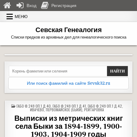
Вход
Регистрация
Перейти к содержимому
МЕНЮ
Севская Генеалогия
Списки предков из архивных дел для генеалогического поиска
Search for:
Или поиск фамилий на сайте Sevsk32.ru
ОПУБЛИКОВАНО В
ГАБО Ф.249 ОП.1 Д.40
,
ГАБО Ф.249 ОП.1 Д.41
,
ГАБО Ф.249 ОП.1 Д.42
,
ИВАЧЕВО
,
ПЕРВОМАЙСКОЕ (БЫКИ)
,
РЕЙТАРОВКА
Выписки из метрических книг
села Быки за 1894-1899, 1900-
1903, 1904-1909 годы