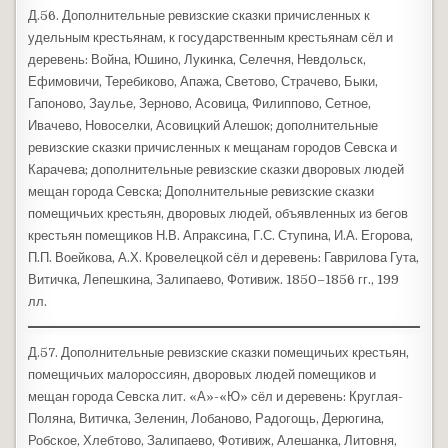
Д.56. Дополнительные ревизские сказки причисленных к
удельным крестьянам, к государственным крестьянам сёл и
деревень: Война, Юшино, Лукинка, Селечня, Невдольск,
Ефимовичи, Теребиково, Апажа, Светово, Страчево, Быки,
Гапоново, Заулье, Зерново, Асовица, Филиппово, Сетное,
Ивачево, Новоселки, Асовицкий Алешок; дополнительные
ревизские сказки причисленных к мещанам городов Севска и
Карачева; дополнительные ревизские сказки дворовых людей
мещан города Севска; Дополнительные ревизские сказки
помещичьих крестьян, дворовых людей, объявленных из бегов
крестьян помещиков Н.В. Апраксина, Г.С. Ступина, И.А. Егорова,
П.П. Воейкова, А.Х. Кровелецкой сёл и деревень: Гаврилова Гута,
Витичка, Лепешкина, Залипаево, Фотивиж. 1850–1856 гг., 199
лл.
Д.57. Дополнительные ревизские сказки помещичьих крестьян,
помещичьих малороссиян, дворовых людей помещиков и
мещан города Севска лит. «А»-«Ю» сёл и деревень: Круглая-
Поляна, Витичка, Зеленин, Лобаново, Радогощь, Дерюгина,
Робское, Хлебтово, Залипаево, Фотивиж, Алешанка, Литовня,