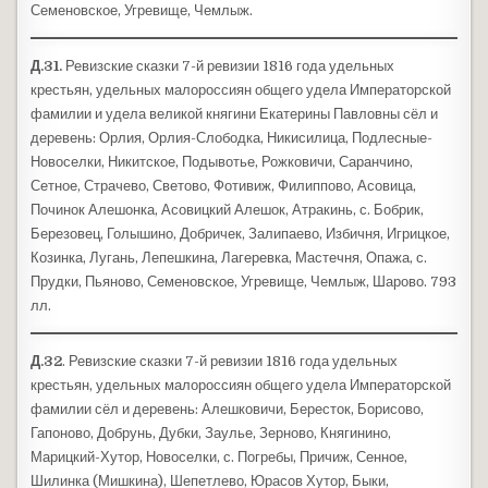
Семеновское, Угревище, Чемлыж.
Д.31.
Ревизские сказки 7-й ревизии 1816 года удельных
крестьян, удельных малороссиян общего удела Императорской
фамилии и удела великой княгини Екатерины Павловны сёл и
деревень: Орлия, Орлия-Слободка, Никисилица, Подлесные-
Новоселки, Никитское, Подывотье, Рожковичи, Саранчино,
Сетное, Страчево, Светово, Фотивиж, Филиппово, Асовица,
Починок Алешонка, Асовицкий Алешок, Атракинь, с. Бобрик,
Березовец, Голышино, Добричек, Залипаево, Избичня, Игрицкое,
Козинка, Лугань, Лепешкина, Лагеревка, Мастечня, Опажа, с.
Прудки, Пьяново, Семеновское, Угревище, Чемлыж, Шарово. 793
лл.
Д.32
. Ревизские сказки 7-й ревизии 1816 года удельных
крестьян, удельных малороссиян общего удела Императорской
фамилии сёл и деревень: Алешковичи, Бересток, Борисово,
Гапоново, Добрунь, Дубки, Заулье, Зерново, Княгинино,
Марицкий-Хутор, Новоселки, с. Погребы, Причиж, Сенное,
Шилинка (Мишкина), Шепетлево, Юрасов Хутор, Быки,