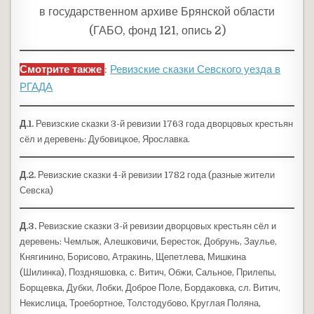
в государственном архиве Брянской области
(ГАБО, фонд 121, опись 2)
Смотрите также
:
Ревизские сказки Севского уезда в
РГАДА
Д.1.
Ревизские сказки 3-й ревизии 1763 года дворцовых крестьян
сёл и деревень: Дубовицкое, Ярославка.
Д.2.
Ревизские сказки 4-й ревизии 1782 года (разные жители
Севска)
Д.3.
Ревизские сказки 3-й ревизии дворцовых крестьян сёл и
деревень: Чемлыж, Алешковичи, Бересток, Добрунь, Заулье,
Княгинино, Борисово, Атракинь, Щепетлева, Мишкина
(Шилинка), Поздняшовка, с. Витич, Обжи, Сальное, Прилепы,
Борщевка, Дубки, Лобки, Доброе Поле, Бордаковка, сл. Витич,
Некислица, Троебортное, Толстодубово, Круглая Поляна,