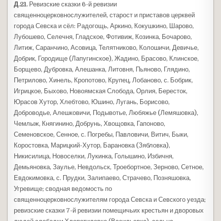
Д.21.
Ревизские сказки 6-й ревизии
священноцерковнослужителей, старост и приставов церквей
города Севска и сёл: Радогощь, Аркино, Кокушкино, Шарово,
Лубошево, Селечня, Гладское, Фотивиж, Козинка, Бочарово,
Литиж, Саранчино, Асовица, Телятниково, Колошичи, Девичье,
Добрик, Городище (Лапугинское), Жадино, Брасово, Клинское,
Борщево, Дубровка, Алешанка, Литовня, Пьяново, Глядино,
Петрилово, Хинель, Кропотово, Крупец, Лобаново, с. Бобрик,
Игрицкое, Быхово, Новоямская Слобода, Орлия, Бересток,
Юрасов Хутор, Хлебтово, Юшино, Лугань, Борисово,
Доброводье, Алешковичи, Подывотье, Любяжье (Лемяшовка),
Чемлыж, Княгинино, Добрунь, Хвощовка, Гапоново,
Семеновское, Сенное, с. Погребы, Павловичи, Витич, Быки,
Коростовка, Марицкий-Хутор, Барановка (Зябловка),
Никисилица, Новоселки, Лукинка, Голышино, Избичня,
Демьяновка, Заулье, Невдольск, Троебортное, Зерново, Сетное,
Евдокимовка, с. Прудки, Залипаево, Страчево, Позняшовка,
Угревище; сводная ведомость по
священноцерковнослужителям города Севска и Севского уезда;
ревизские сказки 7-й ревизии помещичьих крестьян и дворовых