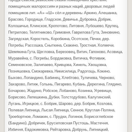
помещичьих малороссиян и разных наций, дворовых людей
помещиков лит. «А»-«Ш» сёл и деревень: Аркино, Алешанка,
Брасово, Городище, Гладское, Девичье, Дубровка, Добрик,
Колошичье, Клинское, Кропотово, Литовня, Лубошево, Крупец,
Петрилово, Телятниково, Гримовня, Гаврилова Гута, Зиновкино,
Загрядская, Коростель, Коробкина, Осотское, Печки, дер.
Погребы, Рассошка, Сныткина, Скакино, Тростная, Холмечи,
Шемякина Гута, Щегловка, Березовец, Витич, Гапоново, Асовица,
Муравейна, с. Погребы, Бордаковка, Витичка, Фотивиж,
Семеновское, Залипаево, Кривцова, Хинель, Хвощовка,
Позняшовка, Смокаревка, Никисилица, Радогощь, Кокино,
Быхово, Лопандино, Бабинец, Хлебтово, Туличева, Черново,
Захарово, Литиж, Голынь, Пигарево, Кубань, Дерюгина, Глядино,
Бочарово, Жадино, Робское, Лобаново, Козинка, Угревище,
Борисово, Лепешкина, Дубки, Толстодубово, Калугинский,
Лугань, Игрицкое, с. Бобрик, Шарово, дер. Бобрик, Козлова,
Полевая Липница, Лысая Липница, Сенное, Круглая-Поляна,
Троебортное, Ломакин, с. Прудки, Логинов, Борисоглебское
(Бандино), Добричек, Брусиловская Пустошь, Мастечня,
Избичня, Евдокимовка, Рейтаровка, Добрунь, Липницкий,