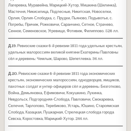
Лагеревка, Муравейна, Марицкий-Хутор, Мишкина (Шилинка),
Мастечня, Никисилица, Подлесные, Никитская, Новоселки,
Орлия, Орлия-Слободка, с. Прудки, Пьяново, Подывотье, с.
Погребы, Причиж, Рожковичи, Саранчино, Сетное, Страчево,
Сенное, Семеновское, Угревище, Фотивиж, Филиппово. 526 лл.
Д.19.
Ревизские сказки 6-й ревизии 1811 года удельных крестьян,
удельных малороссиян великой княгини Екатерины Павловны
сёл и деревень: Чемлыж, Шарово, Шепетлевка. 34 лл.
Д.20.
Ревизские сказки 6-й ревизии 1811 года экономических
крестьян, экономических малороссиян, однодворцев, ямщиков,
пахотных солдат и унтер-офицеров сёл и деревень: Безготково,
Война, Демьяновка, Ефимовичи, Кокушкино, Лукинка,
Невдольск, Подгородняя-Слобода, Павловичи, Смокаревка,
Селечня, Тарлопово, Теребиково, Устарь, Юшино, Староямская
Слобода, Казацкая, Пушкарная, Стрелецкая слобода города
Севска, Коростовка, Марицкий-Хутор. 244 лл.