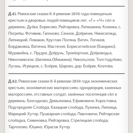
Д.41.
Ревизские сказки 8-й ревизии 1834 года помещичьих
крестьян и дворовых людей помещиков лит. «Г»-«Ч» сёл и
деревень: Дубки, Борисово, Рейтаровка, Лепешкина, Козинка, с.
Погребы, Фотивиж, Гапоново, Сенное, Добричек, Никисилица,
Липницкий, Ломакин, Круглая-Поляна, Витич, Логинов,
Бордаковка, Витичка, Мастечня, Борисоглебское (Бандино),
Муравейна, с. Прудки, Добрунь, Троебортное, Доброводье,
Николаевское, Шилинка (Мишкина), Никольское, Толстодубово,
Лугань, Игрицкое, с. Бобрик, Шарово, дер. Бобрик, Козлова.
Д.42.
Ревизские сказки 8-й ревизии 1834 года экономических
крестьян, экономических малороссиян, однодворцев, казенных
малороссиян, отставных солдат, казённых поселенцев сёл и
деревень: Безгодково, Демьяновка, Ефимовичи, Коростовка,
Подгородняя-Слобода, Казацкая слобода, Лукинка, Липница,
Марицкий-Хутор, Пушкарная слобода, Павловичи, Рейтарская
слободка, Семеновка, Рейтаровка, Стрелецкая слобода,
Тарлопово, Юшино, Юрасов Хутор.