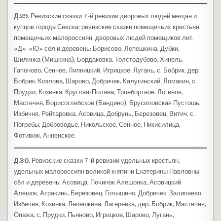
Д.29.
Ревизские сказки 7-й ревизии дворовых людей мещан и
купцов города Севска; ревизские сказки помещичьих крестьян,
помещичьих малороссиян, дворовых людей помещиков лит.
«Д»-«Ю» сёл и деревень: Борисово, Лепешкина, Дубки,
Шилинка (Мишкина), Бордаковка, Толстодубово, Хинель,
Гапоново, Сенное, Липницкий, Игрицкое, Лугань, с. Бобрик, дер.
Бобрик, Козлова, Шарово, Добричек, Калугинский, Ломакин, с.
Прудки, Козинка, Круглая-Поляна, Троебортное, Логинов,
Мастечня, Борисоглебское (Бандино), Брусиловская Пустошь,
Избичня, Рейтаровка, Асовица, Добрунь, Березовец, Витич, с.
Погребы, Доброводье, Никольское, Сенное, Никисилица,
Фотивиж, Анненское.
Д.30.
Ревизские сказки 7-й ревизии удельных крестьян,
удельных малороссиян великой княгини Екатерины Павловны
сёл и деревень: Асовица, Починок Алешонка, Асовицкий
Алешок, Атракинь, Березовец, Голышино, Добричек, Залипаево,
Избичня, Козинка, Лепешкина, Лагеревка, дер. Бобрик, Мастечня,
Опажа, с. Прудки, Пьяново, Игрицкое, Шарово, Лугань,