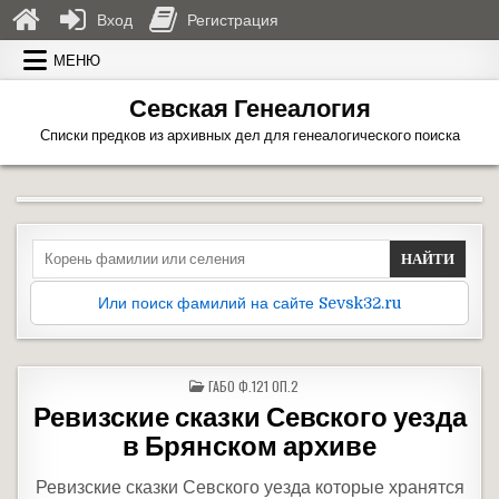
Вход
Регистрация
Перейти к содержимому
МЕНЮ
Севская Генеалогия
Списки предков из архивных дел для генеалогического поиска
Search for:
Или поиск фамилий на сайте Sevsk32.ru
ОПУБЛИКОВАНО В
ГАБО Ф.121 ОП.2
Ревизские сказки Севского уезда
в Брянском архиве
Ревизские сказки Севского уезда которые хранятся