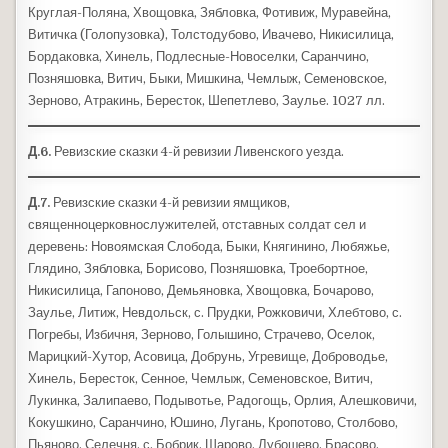
Круглая-Поляна, Хвощовка, Зябловка, Фотивиж, Муравейна,
Витичка (Голопузовка), Толстодубово, Ивачево, Никисилица,
Бордаковка, Хинель, Подлесные-Новоселки, Саранчино,
Позняшовка, Витич, Быки, Мишкина, Чемлыж, Семеновское,
Зерново, Атракинь, Бересток, Шепетлево, Заулье. 1027 лл.
Д.6.
Ревизские сказки 4-й ревизии Ливенского уезда.
Д.7.
Ревизские сказки 4-й ревизии ямщиков,
священноцерковнослужителей, отставных солдат сел и
деревень: Новоямская Слобода, Быки, Княгинино, Любяжье,
Глядино, Зябловка, Борисово, Позняшовка, Троебортное,
Никисилица, Гапоново, Демьяновка, Хвощовка, Бочарово,
Заулье, Литиж, Невдольск, с. Прудки, Рожковичи, Хлебтово, с.
Погребы, Избичня, Зерново, Голышино, Страчево, Оселок,
Марицкий-Хутор, Асовица, Добрунь, Угревище, Доброводье,
Хинель, Бересток, Сенное, Чемлыж, Семеновское, Витич,
Лукинка, Залипаево, Подывотье, Радогощь, Орлия, Алешковичи,
Кокушкино, Саранчино, Юшино, Лугань, Кропотово, Столбово,
Пьяново, Селечня, с. Бобрик, Шарово, Лубошево, Брасово,