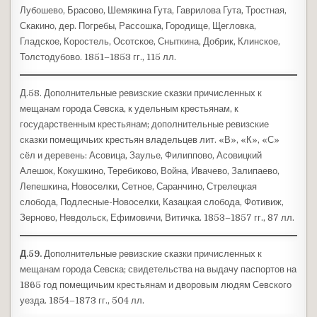
Лубошево, Брасово, Шемякина Гута, Гаврилова Гута, Тростная,
Скакино, дер. Погребы, Рассошка, Городище, Щегловка,
Гладское, Коростель, Осотское, Сныткина, Добрик, Клинское,
Толстодубово. 1851–1853 гг., 115 лл.
Д.58. Дополнительные ревизские сказки причисленных к
мещанам города Севска, к удельным крестьянам, к
государственным крестьянам; дополнительные ревизские
сказки помещичьих крестьян владельцев лит. «В», «К», «С»
сёл и деревень: Асовица, Заулье, Филиппово, Асовицкий
Алешок, Кокушкино, Теребиково, Война, Ивачево, Залипаево,
Лепешкина, Новоселки, Сетное, Саранчино, Стрелецкая
слобода, Подлесные-Новоселки, Казацкая слобода, Фотивиж,
Зерново, Невдольск, Ефимовичи, Витичка. 1853–1857 гг., 87 лл.
Д.59.
Дополнительные ревизские сказки причисленных к
мещанам города Севска; свидетельства на выдачу паспортов на
1865 год помещичьим крестьянам и дворовым людям Севского
уезда. 1854–1873 гг., 504 лл.