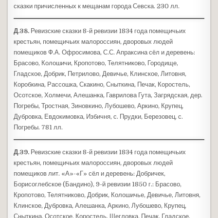
сказки причисленных к мещанам города Севска. 230 лл.
Д.38.
Ревизские сказки 8-й ревизии 1834 года помещичьих
крестьян, помещичьих малороссиян, дворовых людей
помещиков Ф.А. Офросимова, С.С. Апраксина сёл и деревень:
Брасово, Колошичи, Кропотово, Телятниково, Городище,
Гладское, Добрик, Петрилово, Девичье, Клинское, Литовня,
Коробкина, Рассошка, Скакино, Сныткина, Печак, Коростель,
Осотское, Холмечи, Алешанка, Гаврилова Гута, Загрядская, дер.
Погребы, Тростная, Зиновкино, Лубошево, Аркино, Крупец,
Дубровка, Евдокимовка, Избичня, с. Прудки, Березовец, с.
Погребы. 781 лл.
Д.39.
Ревизские сказки 8-й ревизии 1834 года помещичьих
крестьян, помещичьих малороссиян, дворовых людей
помещиков лит. «А»-«Г» сёл и деревень: Добричек,
Борисоглебское (Бандино), 9-й ревизии 1850 г.: Брасово,
Кропотово, Телятниково, Добрик, Колошичье, Девичье, Литовня,
Клинское, Дубровка, Алешанка, Аркино, Лубошево, Крупец,
Сныткина, Осотское, Коростель, Щегловка, Печак, Гладское,