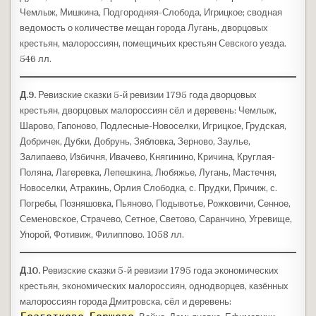
Чемлыж, Мишкина, Подгородняя-Слобода, Игрицкое; сводная
ведомость о количестве мещан города Лугань, дворцовых
крестьян, малороссиян, помещичьих крестьян Севского уезда.
546 лл.
Д.9.
Ревизские сказки 5-й ревизии 1795 года дворцовых
крестьян, дворцовых малороссиян сёл и деревень: Чемлыж,
Шарово, Гапоново, Подлесные-Новоселки, Игрицкое, Грудская,
Добричек, Дубки, Добрунь, Зябловка, Зерново, Заулье,
Залипаево, Избичня, Ивачево, Княгинино, Кричина, Круглая-
Поляна, Лагеревка, Лепешкина, Любяжье, Лугань, Мастечня,
Новоселки, Атракинь, Орлия Слободка, с. Прудки, Причиж, с.
Погребы, Позняшовка, Пьяново, Подывотье, Рожковичи, Сенное,
Семеновское, Страчево, Сетное, Светово, Саранчино, Угревище,
Упорой, Фотивиж, Филиппово. 1058 лл.
Д.10.
Ревизские сказки 5-й ревизии 1795 года экономических
крестьян, экономических малороссиян, однодворцев, казённых
малороссиян города Дмитровска, сёл и деревень: