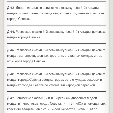
Д.43.
Дополнительные ревизские сказки купцов 3-й гильдии,
мещан, причисленных к мещанам, вольноотпущенных крестьян
города Севска.
Д.44.
Ревизские сказки 9-й ревизии купцов 3-й гильдии, цеховых,
мещан города Севска.
Д.45.
Ревизские сказки 9-й ревизии купцов 3-й гильдии, цеховых,
мещан, вольноотпущенных крестьян, отставных солдат, унтер-
офицеров города Севска.
Д.46.
Ревизские сказки 9-й ревизии купцов 3-й гильдии, цеховых,
мещан города Севска; сводная ведомость о купцах, цеховых и
мещанах города Севска по итогам 9-й народной переписи.
Д.47.
Ревизские сказки 9-й и 10-й ревизии дворовых людей
мещан и чиновников города Севска лит. «Б»-«Ю» и помещичьих
крестьян владельцев лит. «С» сёл Бересток, Витич. 102 лл.