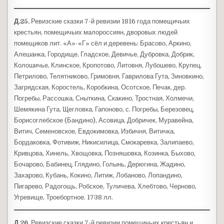
Д.25.
Ревизские сказки 7-й ревизии 1816 года помещичьих
крестьян, помещичьих малороссиян, дворовых людей
помещиков лит. «А»-«Г» сёл и деревень: Брасово, Аркино,
Алешанка, Городище, Гладское, Девичье, Дубровка, Добрик,
Колошичье, Клинское, Кропотово, Литовня, Лубошево, Крупец,
Петрилово, Телятниково, Гримовня, Гаврилова Гута, Зиновкино,
Загрядская, Коростель, Коробкина, Осотское, Печак, дер.
Погребы, Рассошка, Сныткина, Скакино, Тростная, Холмечи,
Шемякина Гута, Щегловка, Гапоново, с. Погребы, Березовец,
Борисоглебское (Бандино), Асовица, Добричек, Муравейна,
Витич, Семеновское, Евдокимовка, Избичня, Витичка,
Бордаковка, Фотивиж, Никисилица, Смокаревка, Залипаево,
Кривцова, Хинель, Хвощовка, Позняшовка, Козинка, Быхово,
Бочарово, Бабинец, Глядино, Голынь, Дерюгина, Жадино,
Захарово, Кубань, Кокино, Литиж, Лобаново, Лопандино,
Пигарево, Радогощь, Робское, Туличева, Хлебтово, Черново,
Угревище, Троебортное. 1738 лл.
Д.26.
Ревизские сказки 7-й ревизии помещичьих крестьян и