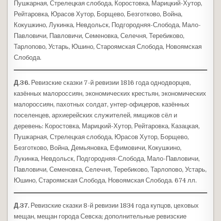
Пушкарная, Стрелецкая слобода, Коростовка, Марицкий-Хутор,
Рейтаровка, Юрасов Хутор, Борщево, Безготково, Война,
Кокушкино, Лукинка, Невдольск, Подгородняя-Слобода, Мало-
Павловичи, Павловичи, Семеновка, Селечня, Теребиково,
Тарлопово, Устарь, Юшино, Староямская Слобода, Новоямская
Слобода.
Д.36.
Ревизские сказки 7-й ревизии 1816 года однодворцев,
казённых малороссиян, экономических крестьян, экономических
малороссиян, пахотных солдат, унтер-офицеров, казённых
поселенцев, архиерейских служителей, ямщиков сёл и
деревень: Коростовка, Марицкий-Хутор, Рейтаровка, Казацкая,
Пушкарная, Стрелецкая слобода, Юрасов Хутор, Борщево,
Безготково, Война, Демьяновка, Ефимовичи, Кокушкино,
Лукинка, Невдольск, Подгородняя-Слобода, Мало-Павловичи,
Павловичи, Семеновка, Селечня, Теребиково, Тарлопово, Устарь,
Юшино, Староямская Слобода, Новоямская Слобода. 674 лл.
Д.37.
Ревизские сказки 8-й ревизии 1834 года купцов, цеховых
мещан, мещан города Севска; дополнительные ревизские