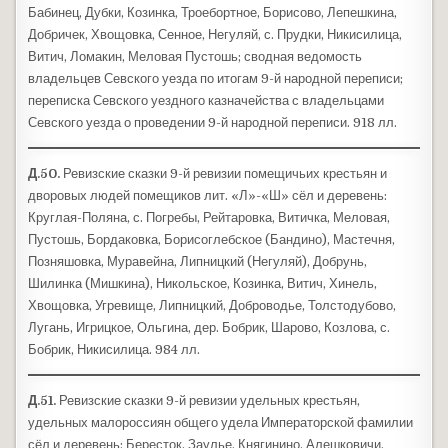
Бабинец, Дубки, Козинка, Троебортное, Борисово, Лепешкина,
Добричек, Хвощовка, Сенное, Негуляй, с. Прудки, Никисилица,
Витич, Ломакин, Меловая Пустошь; сводная ведомость
владельцев Севского уезда по итогам 9-й народной переписи;
переписка Севского уездного казначейства с владельцами
Севского уезда о проведении 9-й народной переписи. 918 лл.
Д.50.
Ревизские сказки 9-й ревизии помещичьих крестьян и
дворовых людей помещиков лит. «Л»-«Ш» сёл и деревень:
Круглая-Поляна, с. Погребы, Рейтаровка, Витичка, Меловая,
Пустошь, Бордаковка, Борисоглебское (Бандино), Мастечня,
Позняшовка, Муравейна, Липницкий (Негуляй), Добрунь,
Шилинка (Мишкина), Никольское, Козинка, Витич, Хинель,
Хвощовка, Угревище, Липницкий, Доброводье, Толстодубово,
Лугань, Игрицкое, Ольгина, дер. Бобрик, Шарово, Козлова, с.
Бобрик, Никисилица. 984 лл.
Д.51.
Ревизские сказки 9-й ревизии удельных крестьян,
удельных малороссиян общего удела Императорской фамилии
сёл и деревень: Бересток, Заулье, Княгинино, Алешковичи,