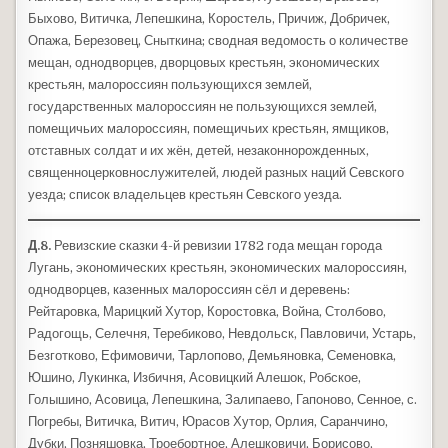
Быхово, Витичка, Лепешкина, Коростель, Причиж, Добричек,
Опажа, Березовец, Сныткина; сводная ведомость о количестве
мещан, однодворцев, дворцовых крестьян, экономических
крестьян, малороссиян пользующихся землей,
государственных малороссиян не пользующихся землей,
помещичьих малороссиян, помещичьих крестьян, ямщиков,
отставных солдат и их жён, детей, незаконнорожденных,
священноцерковнослужителей, людей разных наций Севского
уезда; список владельцев крестьян Севского уезда.
Д.8.
Ревизские сказки 4-й ревизии 1782 года мещан города
Лугань, экономических крестьян, экономических малороссиян,
однодворцев, казенных малороссиян сёл и деревень:
Рейтаровка, Марицкий Хутор, Коростовка, Война, Столбово,
Радогощь, Селечня, Теребиково, Невдольск, Павловичи, Устарь,
Безготково, Ефимовичи, Тарлопово, Демьяновка, Семеновка,
Юшино, Лукинка, Избичня, Асовицкий Алешок, Робское,
Голышино, Асовица, Лепешкина, Залипаево, Гапоново, Сенное, с.
Погребы, Витичка, Витич, Юрасов Хутор, Орлия, Саранчино,
Дубки, Позняшовка, Троебортное, Алешковичи, Борисово,