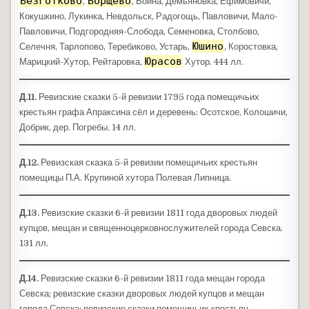
Безготково
Борщево
,
, Война, Демьяновка, Ефимовичи,
Кокушкино, Лукинка, Невдольск, Радогощь, Павловичи, Мало-
Павловичи, Подгородняя-Слобода, Семеновка, Столбово,
Юшино
Селечня, Тарлопово, Теребиково, Устарь,
, Коростовка,
Юрасов
Марицкий-Хутор, Рейтаровка,
Хутор. 444 лл.
Д.11.
Ревизские сказки 5-й ревизии 1795 года помещичьих
крестьян графа Апраксина сёл и деревень: Осотское, Колошичи,
Добрик, дер. Погребы. 14 лл.
Д.12.
Ревизская сказка 5-й ревизии помещичьих крестьян
помещицы П.А. Крупиной хутора Полевая Липница.
Д.13.
Ревизские сказки 6-й ревизии 1811 года дворовых людей
купцов, мещан и священноцерковнослужителей города Севска.
131 лл.
Д.14.
Ревизские сказки 6-й ревизии 1811 года мещан города
Севска; ревизские сказки дворовых людей купцов и мещан
города Севска; ревизские сказки помещичьих крестьян,