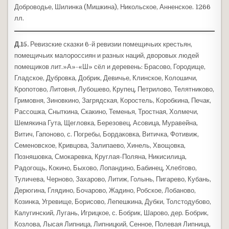
Доброводье, Шилинка (Мишкина), Никольское, Анненское. 1266
лл.
Д.15.
Ревизские сказки 6-й ревизии помещичьих крестьян,
помещичьих малороссиян и разных наций, дворовых людей
помещиков лит.»А»-«Ш» сёл и деревень: Брасово, Городище,
Гладское, Дубровка, Добрик, Девичье, Клинское, Колошичи,
Кропотово, Литовня, Лубошево, Крупец, Петрилово, Телятниково,
Гримовня, Зиновкино, Загрядская, Коростель, Коробкина, Печак,
Рассошка, Сныткина, Скакино, Теменья, Тростная, Холмечи,
Шемякина Гута, Щегловка, Березовец, Асовица, Муравейна,
Витич, Гапоново, с. Погребы, Бордаковка, Витичка, Фотивиж,
Семеновское, Кривцова, Залипаево, Хинель, Хвощовка,
Позняшовка, Смокаревка, Круглая-Поляна, Никисилица,
Радогощь, Кокино, Быхово, Лопандино, Бабинец, Хлебтово,
Туличева, Черново, Захарово, Литиж, Голынь, Пигарево, Кубань,
Дерюгина, Глядино, Бочарово, Жадино, Робское, Лобаново,
Козинка, Угревище, Борисово, Лепешкина, Дубки, Толстодубово,
Калугинский, Лугань, Игрицкое, с. Бобрик, Шарово, дер. Бобрик,
Козлова, Лысая Липница, Липницкий, Сенное, Полевая Липница,