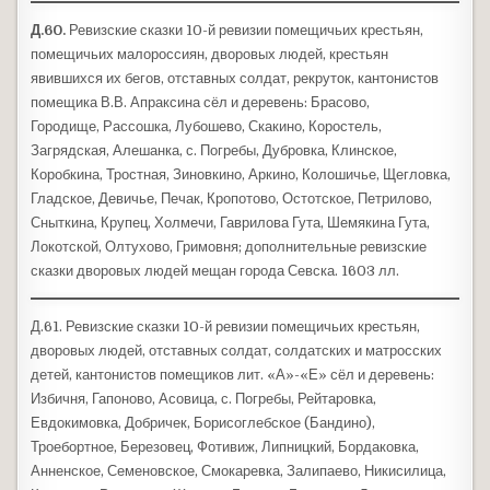
Д.60.
Ревизские сказки 10-й ревизии помещичьих крестьян,
помещичьих малороссиян, дворовых людей, крестьян
явившихся их бегов, отставных солдат, рекруток, кантонистов
помещика В.В. Апраксина сёл и деревень: Брасово,
Городище, Рассошка, Лубошево, Скакино, Коростель,
Загрядская, Алешанка, с. Погребы, Дубровка, Клинское,
Коробкина, Тростная, Зиновкино, Аркино, Колошичье, Щегловка,
Гладское, Девичье, Печак, Кропотово, Остотское, Петрилово,
Сныткина, Крупец, Холмечи, Гаврилова Гута, Шемякина Гута,
Локотской, Олтухово, Гримовня; дополнительные ревизские
сказки дворовых людей мещан города Севска. 1603 лл.
Д.61. Ревизские сказки 10-й ревизии помещичьих крестьян,
дворовых людей, отставных солдат, солдатских и матросских
детей, кантонистов помещиков лит. «А»-«Е» сёл и деревень:
Избичня, Гапоново, Асовица, с. Погребы, Рейтаровка,
Евдокимовка, Добричек, Борисоглебское (Бандино),
Троебортное, Березовец, Фотивиж, Липницкий, Бордаковка,
Анненское, Семеновское, Смокаревка, Залипаево, Никисилица,