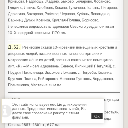
Кривцова, Радогощь, Жадино, Быхово, Бочарово, Лобаново,
Глядино, Литиж, Хлебтово, Кокино, Туличева, Голынь, Пигарево,
Дерюгина, Захарово, Робское, Черново, Кубань, Лопандино,
Бабинец, Дубки, Козинка, Круглая-Поляна, Борисово,
Лепешкина; ведомость владельцев Севского уезда по итогам
10-й народной переписи. 1170 лл.
Д.62.
Ревизские сказки 10-й ревизии помещичьих крестьян и
дворовых людей, низших военных чинов, солдатских и
матросских жён и их детей, военных кантонистов помещиков
лит. «К»-«М» сёл и деревень: Сенное, Липницкий (Негуляй), с.
Прудки, Никисилица, Высокое, Ломакин, с. Погребы, Козинка,
Круглая-Поляна, Рейтаровка, Меловая Пустошь, Бордаковка,
Позняшовка, Мастечня. 232 лл.
Д.63. Дополнительные ревизские сказки причисленных к купцам
Этот сайт использует cookie для хранения
3-й гильдии, причисленным к мещанам города Севска;
данных. Продолжая использовать сайт, Вы
дополнительные ревизские сказки вольноотпущенных крестьян,
даете свое согласие на работу с этими
файлами.
отставных унтер-офицеров, дворовых людей мещан города
Севска. 1857–1861 гг., 677 лл.