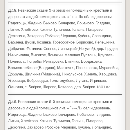
Д.48.
Ревизские сказки 9-й ревизии помещичьих крестьян и
дворовых людей помещиков лит. «Г»-«Ш» сёл и деревень:
Радогощь, Жадино, Быхово, Бочарово, Лобаново, Глядино,
Литиж, Хлебтово, Кокино, Туличева, Голынь, Пигарево,
Дерюгина, Захарово, Робское, Черново, Кубань, Лопандино,
Бабинец, Дубки, Козинка, Троебортное, Борисово, Лепешкина,
Добричек, Фотивиж, Сенное, Липницкий (Негуляй), дер. Прудки,
Никисилица, Высокое, Ломакин, Меловая Пустошь, Круглая-
Поляна, с. Погребы, Рейтаровка, Витичка, Бордаковка,
Борисоглебское (Бандино), Мастечня, Позняшовка, Муравейна,
Добрунь, Шилинка (Мишкина), Никольское, Хинель, Хвощовка,
Угревище, Доброводье, Толстодубово, Лугань, Игрицкое,
Ольгина, с. Бобрик, Шарово, Козлова, дер. Бобрик. 1801 лл.
Д.49.
Ревизские сказки 9-й ревизии помещичьих крестьян и
дворовых людей помещиков лит. «Г»-«Л» сёл и деревень:
Радогощь, Жадино, Быхово, Бочарово, Лобаново, Глядино,
Литиж, Хлебтово, Кокино, Туличева, Голынь, Пигарево,
Дерюгина, Захарово, Робское, Черново, Кубань, Лопандино,