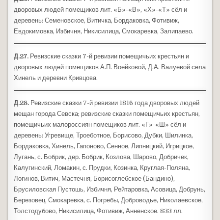
дворовых людей помещиков лит. «Б»-«В», «Х»-«Т» сёл и
деревень: Семеновское, Витичка, Бордаковка, Фотивиж,
Евдокимовка, Избичня, Никисилица, Смокаревка, Залипаево.
Д.27.
Ревизские сказки 7-й ревизии помещичьих крестьян и
дворовых людей помещиков А.П. Воейковой, Д.А. Валуевой села
Хинель и деревни Кривцова.
Д.28.
Ревизские сказки 7-й ревизии 1816 года дворовых людей
мещан города Севска; ревизские сказки помещичьих крестьян,
помещичьих малороссиян помещиков лит. «Г»-«Ш» сёл и
деревень: Угревище, Троеботное, Борисово, Дубки, Шилинка,
Бордаковка, Хинель, Гапоново, Сенное, Липницкий, Игрицкое,
Лугань, с. Бобрик, дер. Бобрик, Козлова, Шарово, Добричек,
Калугинский, Ломакин, с. Прудки, Козинка, Круглая-Поляна,
Логинов, Витич, Мастечня, Борисоглебское (Бандино),
Брусиловская Пустошь, Избичня, Рейтаровка, Асовица, Добрунь,
Березовец, Смокаревка, с. Погребы, Доброводье, Николаевское,
Толстодубово, Никисилица, Фотивиж, Анненское. 833 лл.