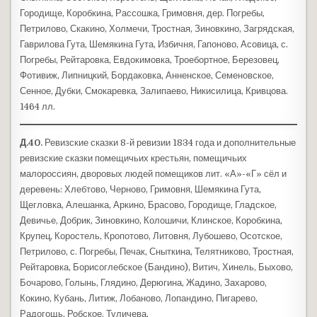
Городище, Коробкина, Рассошка, Гримовня, дер. Погребы,
Петрилово, Скакино, Холмечи, Тростная, Зиновкино, Загрядская,
Гаврилова Гута, Шемякина Гута, Избичня, Гапоново, Асовица, с.
Погребы, Рейтаровка, Евдокимовка, Троебортное, Березовец,
Фотивиж, Липницкий, Бордаковка, Анненское, Семеновское,
Сенное, Дубки, Смокаревка, Залипаево, Никисилица, Кривцова.
1464 лл.
Д.40.
Ревизские сказки 8-й ревизии 1834 года и дополнительные
ревизские сказки помещичьих крестьян, помещичьих
малороссиян, дворовых людей помещиков лит. «А»-«Г» сёл и
деревень: Хлебтово, Черново, Гримовня, Шемякина Гута,
Щегловка, Алешанка, Аркино, Брасово, Городище, Гладское,
Девичье, Добрик, Зиновкино, Колошичи, Клинское, Коробкина,
Крупец, Коростель, Кропотово, Литовня, Лубошево, Осотское,
Петрилово, с. Погребы, Печак, Сныткина, Телятниково, Тростная,
Рейтаровка, Борисоглебское (Бандино), Витич, Хинель, Быхово,
Бочарово, Голынь, Глядино, Дерюгина, Жадино, Захарово,
Кокино, Кубань, Литиж, Лобаново, Лопандино, Пигарево,
Радогощь, Робское, Туличева.