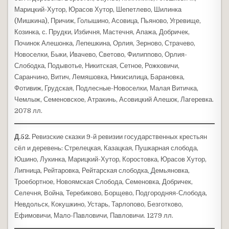
Марицкий-Хутор, Юрасов Хутор, Шепетлево, Шилинка
(Мишкина), Причиж, Голышино, Асовица, Пьяново, Угревище,
Козинка, с. Прудки, Избичня, Мастечня, Апажа, Добричек,
Починок Алешонка, Лепешкина, Орлия, Зерново, Страчево,
Новоселки, Быки, Ивачево, Светово, Филиппово, Орлия-
Слободка, Подывотье, Никитская, Сетное, Рожковичи,
Саранчино, Витич, Лемяшовка, Никисилица, Барановка,
Фотивиж, Грудская, Подлесные-Новоселки, Малая Витичка,
Чемлыж, Семеновское, Атракинь, Асовицкий Алешок, Лагеревка.
2078 лл.
Д.52.
Ревизские сказки 9-й ревизии государственных крестьян
сёл и деревень: Стрелецкая, Казацкая, Пушкарная слобода,
Юшино, Лукинка, Марицкий-Хутор, Коростовка, Юрасов Хутор,
Липница, Рейтаровка, Рейтарская слободка,
Демьяновка,
Троебортное, Новоямская Слобода, Семеновка, Добричек,
Селечня, Война, Теребиково, Борщево, Подгородняя-Слобода,
Невдольск, Кокушкино, Устарь, Тарлопово, Безготково,
Ефимовичи, Мало-Павловичи, Павловичи. 1279 лл.