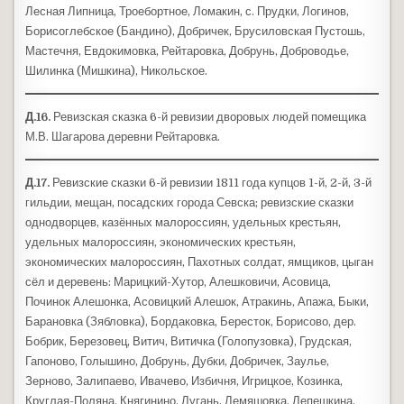
Лесная Липница, Троебортное, Ломакин, с. Прудки, Логинов,
Борисоглебское (Бандино), Добричек, Брусиловская Пустошь,
Мастечня, Евдокимовка, Рейтаровка, Добрунь, Доброводье,
Шилинка (Мишкина), Никольское.
Д.16.
Ревизская сказка 6-й ревизии дворовых людей помещика
М.В. Шагарова деревни Рейтаровка.
Д.17.
Ревизские сказки 6-й ревизии 1811 года купцов 1-й, 2-й, 3-й
гильдии, мещан, посадских города Севска; ревизские сказки
однодворцев, казённых малороссиян, удельных крестьян,
удельных малороссиян, экономических крестьян,
экономических малороссиян, Пахотных солдат, ямщиков, цыган
сёл и деревень: Марицкий-Хутор, Алешковичи, Асовица,
Починок Алешонка, Асовицкий Алешок, Атракинь, Апажа, Быки,
Барановка (Зябловка), Бордаковка, Бересток, Борисово, дер.
Бобрик, Березовец, Витич, Витичка (Голопузовка), Грудская,
Гапоново, Голышино, Добрунь, Дубки, Добричек, Заулье,
Зерново, Залипаево, Ивачево, Избичня, Игрицкое, Козинка,
Круглая-Поляна, Княгинино, Лугань, Лемяшовка, Лепешкина,