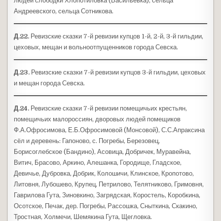
людей слободки Хлопотиловка (Васильевка), сельца
Андреевского, сельца Сотникова.
Д.22.
Ревизские сказки 7-й ревизии купцов 1-й, 2-й, 3-й гильдии,
цеховых, мещан и вольноотпущенников города Севска.
Д.23.
Ревизские сказки 7-й ревизии купцов 3-й гильдии, цеховых
и мещан города Севска.
Д.24.
Ревизские сказки 7-й ревизии помещичьих крестьян,
помещичьих малороссиян, дворовых людей помещиков
Ф.А.Офросимова, Е.Б.Офросимовой (Монсовой), С.С.Апраксина
сёл и деревень: Гапоново, с. Погребы, Березовец,
Борисоглебское (Бандино), Асовица, Добричек, Муравейна,
Витич, Брасово, Аркино, Алешанка, Городище, Гладское,
Девичье, Дубровка, Добрик, Колошичи, Клинское, Кропотово,
Литовня, Лубошево, Крупец, Петрилово, Телятниково, Гримовня,
Гаврилова Гута, Зиновкино, Загрядская, Коростель, Коробкина,
Осотское, Печак, дер. Погребы, Рассошка, Сныткина, Скакино,
Тростная, Холмечи, Шемякина Гута, Щегловка.