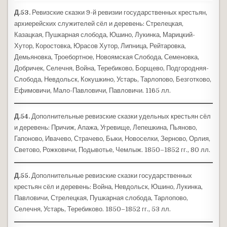
Д.53.
Ревизские сказки 9-й ревизии государственных крестьян,
архиерейских служителей сёл и деревень: Стрелецкая,
Казацкая, Пушкарная слобода, Юшино, Лукинка, Марицкий-
Хутор, Коростовка, Юрасов Хутор, Липница, Рейтаровка,
Демьяновка, Троебортное, Новоямская Слобода, Семеновка,
Добричек, Селечня, Война, Теребиково, Борщево, Подгородняя-
Слобода, Невдольск, Кокушкино, Устарь, Тарлопово, Безготково,
Ефимовичи, Мало-Павловичи, Павловичи. 1165 лл.
Д.54.
Дополнительные ревизские сказки удельных крестьян сёл
и деревень: Причиж, Апажа, Угревище, Лепешкина, Пьяново,
Гапоново, Ивачево, Страчево, Быки, Новоселки, Зерново, Орлия,
Светово, Рожковичи, Подывотье, Чемлыж. 1850–1852 гг., 80 лл.
Д.55.
Дополнительные ревизские сказки государственных
крестьян сёл и деревень: Война, Невдольск, Юшино, Лукинка,
Павловичи, Стрелецкая, Пушкарная слобода, Тарлопово,
Селечня, Устарь, Теребиково. 1850–1852 гг., 53 лл.