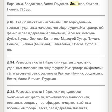
Ивач
Барановка, Бордаковка, Витич, Грудская,
ево, Круглая-
Поляна. 745 лл.
Д.33.
Ревизские сказки 7-й ревизии 1816 года удельных
крестьян, удельных малороссиян общего удела Императорской
фамилии сёл и деревень: Алешковичи, Бересток, Добрунь,
Дубок, Заулье, Зерново, Княгинино, Марицкий-Хутор, Причиж,
Сенное, Шилинка (Мишкина), Шепетлевка, Юрасов Хутор. 453
лл.
Д.34.
Ревизские сказки 7-й ревизии удельных крестьян,
удельных малороссиян общего удела Императорской фамилии
сёл и деревень: Быки, Барановка, Круглая-Поляна, Бордаковка,
Витич, Малая Витичка, Грудская.
Д.35.
Ревизские сказки 7-й ревизии однодворцев,
экономических крестьян, экономических малороссиян,
отставных солдат, унтер-офицеров, ямщиков, казённых
поселенцев города Севска, сёл и деревень: Казацкая,