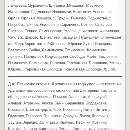
Лагеревка, Муравейна, Шилинка (Мишкина), Мастечня,
Никисилица, Подлесные-Новоселки, Никитское, Новоселки,
Орлия, Орлия-Слободка, с. Прудки, Пьяново, Подывотье, с.
Погребы, Причиж, Рожковичи, Саранчино, Сетное, Страчево,
Светово, Сенное, Семеновское, Угревище, Фотивиж, Филиппово,
Чемлыж, Шарово, Шепетлево, Казацкая, Пушкарная, Стрелецкая
слобода, Коростовка, Рейтаровка, Юрасов Хутор, Борщево,
Безготково, Война, Демьяновка, Ефимовичи, Кокушкино,
Лукинка, Невдольск, Подгородняя-Слобода, Мало-Павловичи,
Павловичи, Семеновка, Селечня, Теребиково, Тарлопово, Устарь,
Юшино, Староямская Слобода, Новоямская Слобода. 925 лл.
Д.18.
Ревизские сказки 6-й ревизии 1811 года удельных крестьян,
удельных малороссиян великой княгини Екатерины Павловны
сёл и деревень: Асовица, Починок Алешонка, Асовицкий
Алешок, Атракинь, Апажа, Быки, Барановка, Бордаковка,
Бересток, Бархов, дер. Бобрик, Березовец, Витич, Витичка,
Грудская, Гапоново, Голышино, Добрунь, Дубки, Добричек,
Заулье, Зерново, Залипаево, Ивачево, Избичня, Козинка,
Круглая-Поляна, Княгинино, Лугань, Лемяшовка, Лепешкина,