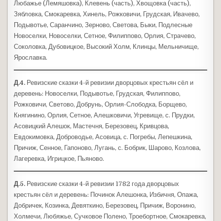
Любажье (Лемяшовка), Клевень (часть), Хвощовка (часть),
Зябловка, Смокаревка, Хинель, Рожковичи, Грудская, Ивачево,
Подывотье, Саранчино, Зерново, Светова, Быки, Подлесные
Новоселки, Новоселки, Сетное, Филиппово, Орлия, Страчево,
Соколовка, Дубовицкое, Высокий Холм, Клинцы, Мельничище,
Ярославка.
Д.4.
Ревизские сказки 4-й ревизии дворцовых крестьян сёл и
деревень: Новоселки, Подывотье, Грудская, Филиппово,
Рожковичи, Светово, Добрунь, Орлия-Слободка, Борщево,
Княгинино, Орлия, Сетное, Алешковичи, Угревище, с. Прудки,
Асовицкий Алешок, Мастечня, Березовец, Кривцова,
Евдокимовка, Доброводье, Асовица, с. Погребы, Лепешкина,
Причиж, Сенное, Гапоново, Лугань, с. Бобрик, Шарово, Козлова,
Лагеревка, Игрицкое, Пьяново.
Д.5.
Ревизские сказки 4-й ревизии 1782 года дворцовых
крестьян сёл и деревень: Починок Алешонка, Избичня, Опажа,
Добричек, Козинка, Девяткино, Березовец, Причиж, Воронино,
Холмечи, Любяжье, Сучковое Полено, Троебортное, Смокаревка,