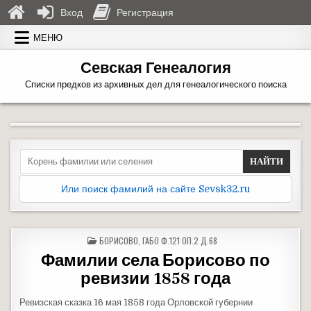
Вход
Регистрация
Перейти к содержимому
МЕНЮ
Севская Генеалогия
Списки предков из архивных дел для генеалогического поиска
Search for:
Или поиск фамилий на сайте Sevsk32.ru
ОПУБЛИКОВАНО В
БОРИСОВО
,
ГАБО Ф.121 ОП.2 Д.68
Фамилии села Борисово по
ревизии 1858 года
Ревизская сказка 16 мая 1858 года Орловской губернии