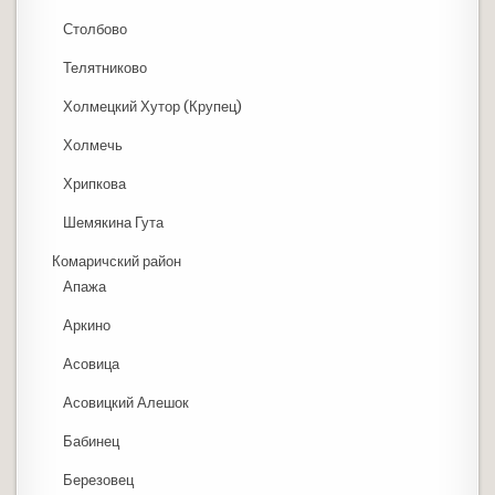
Столбово
Телятниково
Холмецкий Хутор (Крупец)
Холмечь
Хрипкова
Шемякина Гута
Комаричский район
Апажа
Аркино
Асовица
Асовицкий Алешок
Бабинец
Березовец