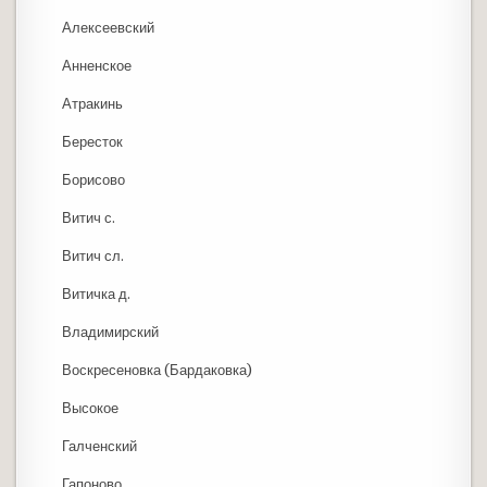
Алексеевский
Анненское
Атракинь
Бересток
Борисово
Витич с.
Витич сл.
Витичка д.
Владимирский
Воскресеновка (Бардаковка)
Высокое
Галченский
Гапоново