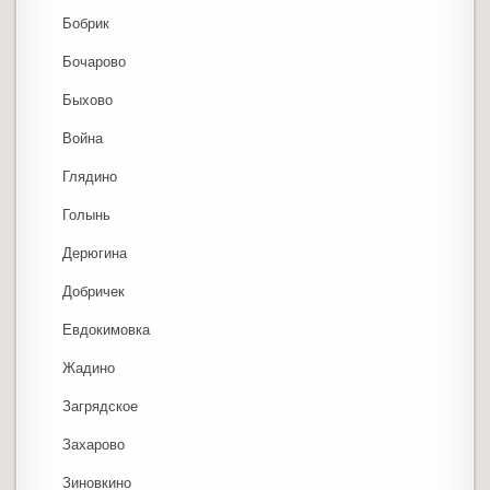
Бобрик
Бочарово
Быхово
Война
Глядино
Голынь
Дерюгина
Добричек
Евдокимовка
Жадино
Загрядское
Захарово
Зиновкино