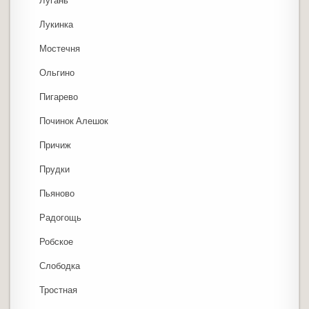
Лугань
Лукинка
Мостечня
Ольгино
Пигарево
Починок Алешок
Причиж
Прудки
Пьяново
Радогощь
Робское
Слободка
Тростная