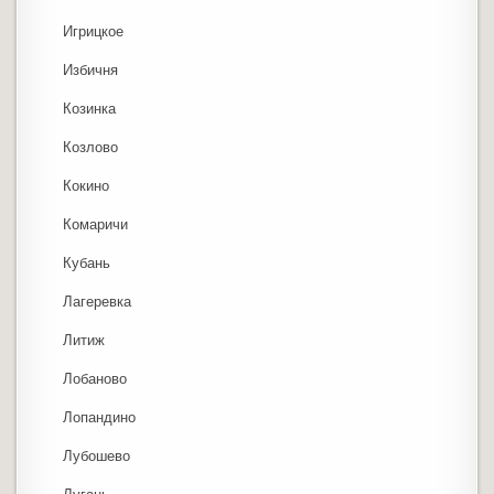
Игрицкое
Избичня
Козинка
Козлово
Кокино
Комаричи
Кубань
Лагеревка
Литиж
Лобаново
Лопандино
Лубошево