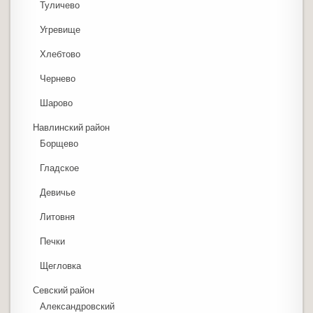
Туличево
Угревище
Хлебтово
Чернево
Шарово
Навлинский район
Борщево
Гладское
Девичье
Литовня
Печки
Щегловка
Севский район
Александровский