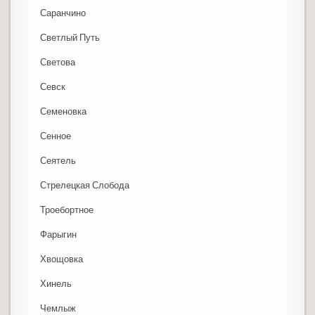
Саранчино
Светлый Путь
Светова
Севск
Семеновка
Сенное
Сеятель
Стрелецкая Слобода
Троебортное
Фарыгин
Хвощовка
Хинель
Чемлыж