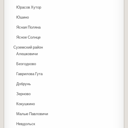
Юрасов Хутор
Юшино
Ясная Поляна
Ясное Солнце
Суземский район
Алешковичи
Безгодково
Гаврилова Гута
Добрунь
Зерново
Кокушкино
Малые Павловичи
Невдольск