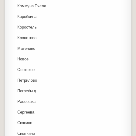
Коммуна Пчела
Коробкина
Коростель
Кропотово
Матенино
Новое
Осотское
Петрилово
Погребы д.
Рассошка
Сергеева
Скакино
Сныткино