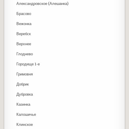
Александровское (Алешанка)
Брасово
Вежонка
Веребск
Верхнее
Глоднево
Городище 1-е
Гримовня
Добрик
Дубровка
Казинка
Калошичье
Клинское