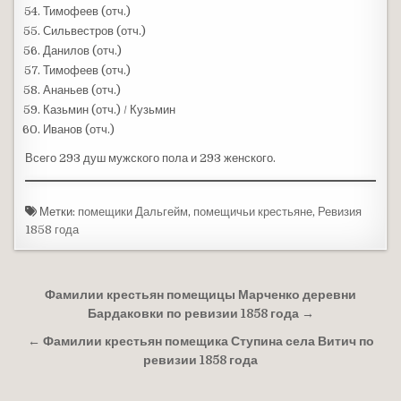
Тимофеев (отч.)
Сильвестров (отч.)
Данилов (отч.)
Тимофеев (отч.)
Ананьев (отч.)
Казьмин (отч.) / Кузьмин
Иванов (отч.)
Всего 293 душ мужского пола и 293 женского.
Метки:
помещики Дальгейм
,
помещичьи крестьяне
,
Ревизия
1858 года
Навигация по записям
Фамилии крестьян помещицы Марченко деревни
Бардаковки по ревизии 1858 года →
← Фамилии крестьян помещика Ступина села Витич по
ревизии 1858 года