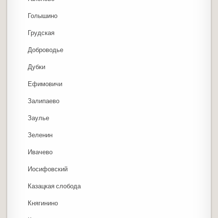
Голышино
Грудская
Доброводье
Дубки
Ефимовичи
Залипаево
Заулье
Зеленин
Ивачево
Иосифовский
Казацкая слобода
Княгинино