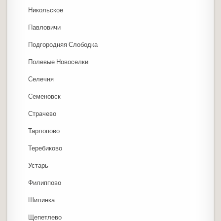
Никольское
Павловичи
Подгородняя Слободка
Полевые Новоселки
Селечня
Семеновск
Страчево
Тарлопово
Теребиково
Устарь
Филиппово
Шилинка
Щепетлево