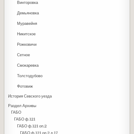
Винторовка
Демьяновка
Муравейня
Никитское
Рожковичи
Сетное
Смокаревка
Толстодубово
Фотовиж
История Севского уезда
Раздел Архивы
ГАБО
ГАБО ф.121
ГАБО ф.121 оп.2
ГАБО ф.121 оп.2 д.17