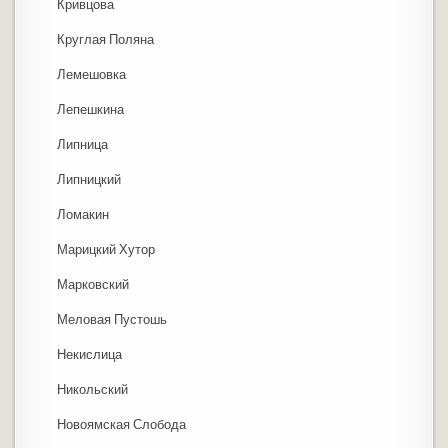
Кривцова
Круглая Поляна
Лемешовка
Лепешкина
Липница
Липницкий
Ломакин
Марицкий Хутор
Марковский
Меловая Пустошь
Некислица
Никольский
Новоямская Слобода