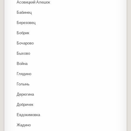
Асовицкий Алешок
Бабинец
Березовец
Бобрик
Бочарово
Быхово
Война
Глядино
Голынь
Дерюгина
Добричек
Евдокимовка
Жадино