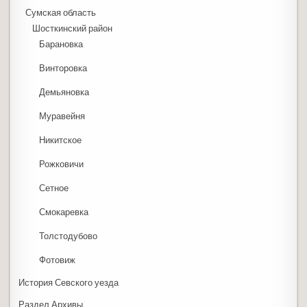
Сумская область
Шосткинский район
Барановка
Винторовка
Демьяновка
Муравейня
Никитское
Рожковичи
Сетное
Смокаревка
Толстодубово
Фотовиж
История Севского уезда
Раздел Архивы