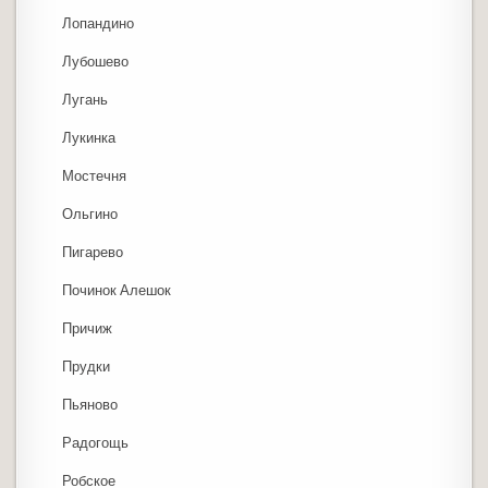
Лопандино
Лубошево
Лугань
Лукинка
Мостечня
Ольгино
Пигарево
Починок Алешок
Причиж
Прудки
Пьяново
Радогощь
Робское