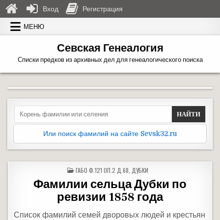
Вход
Регистрация
Перейти к содержимому
МЕНЮ
Севская Генеалогия
Списки предков из архивных дел для генеалогического поиска
Search for:
Или поиск фамилий на сайте Sevsk32.ru
ОПУБЛИКОВАНО В
ГАБО Ф.121 ОП.2 Д.68
,
ДУБКИ
Фамилии сельца Дубки по
ревизии 1858 года
Список фамилий семей дворовых людей и крестьян