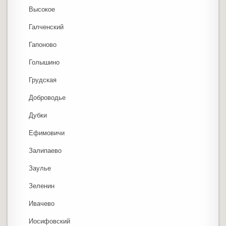
Высокое
Галченский
Гапоново
Голышино
Грудская
Доброводье
Дубки
Ефимовичи
Залипаево
Заулье
Зеленин
Ивачево
Иосифовский