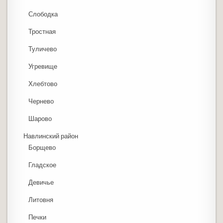
Слободка
Тростная
Туличево
Угревище
Хлебтово
Чернево
Шарово
Навлинский район
Борщево
Гладское
Девичье
Литовня
Печки