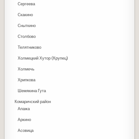
Сергеева
Скакино
Сныткино
Столбово
Телятниково
Холмецкий Хутор (Крупец)
Холмечь
Хрипкова
Шемякина Гута
Комаричский район
Апажа
Аркино
Асовица