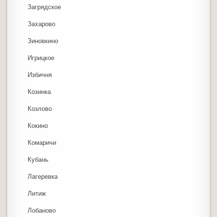
Загрядское
Захарово
Зиновкино
Игрицкое
Избичня
Козинка
Козлово
Кокино
Комаричи
Кубань
Лагеревка
Литиж
Лобаново