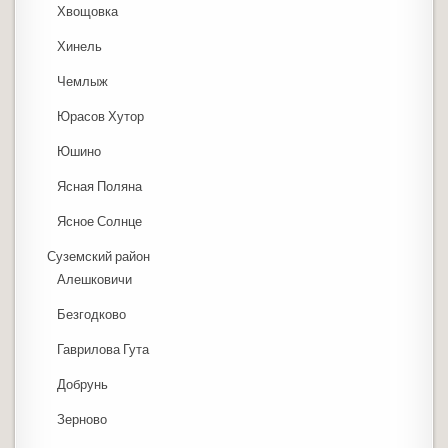
Хвощовка
Хинель
Чемлыж
Юрасов Хутор
Юшино
Ясная Поляна
Ясное Солнце
Суземский район
Алешковичи
Безгодково
Гаврилова Гута
Добрунь
Зерново