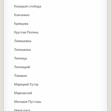
Казацкая слобода
Княгинино
Кривцова
Круглая Поляна
Лемешовка
Лепешкина
Липница
Липницкий
Ломакин
Марицкий Хутор
Марковский
Меловая Пустошь
Некислица