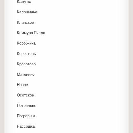
Казинка
Калошичье
Клинское
Коммуна Пчела
Коробкина
Коростель
Кропотово
Матенино
Новое
Осотское
Петрилово
Погребы д.
Рассошка