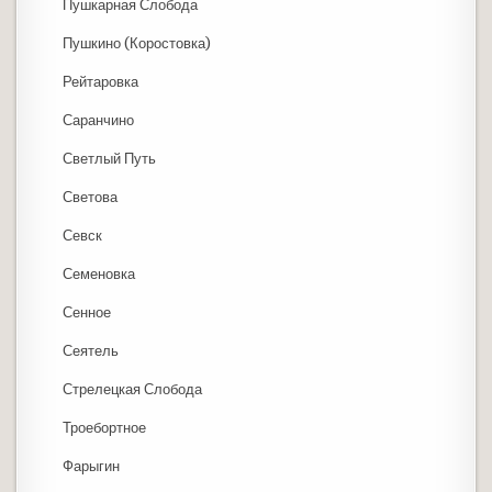
Пушкарная Слобода
Пушкино (Коростовка)
Рейтаровка
Саранчино
Светлый Путь
Светова
Севск
Семеновка
Сенное
Сеятель
Стрелецкая Слобода
Троебортное
Фарыгин