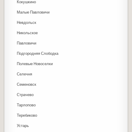
Кокушкино
Малые Павловичи
Невдольск
Никольское
Павловичи
Подгородняя Слободка
Полевые Новоселки
Селечня
Семеновск
Страчево
Тарлопово
Теребиково
Устарь