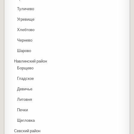
Туличево
Угревище
Хлебтово
Чернево
Шарово
Навлинский район
Борщево
Гладское
Девичье
Литовня
Печки
Щегловка
Севский район