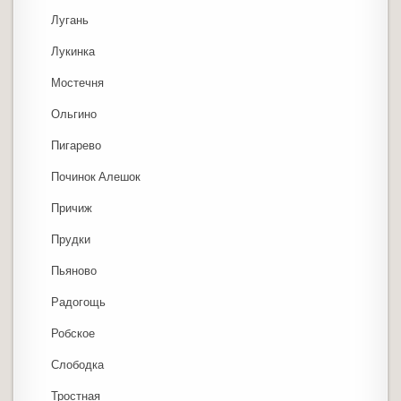
Лугань
Лукинка
Мостечня
Ольгино
Пигарево
Починок Алешок
Причиж
Прудки
Пьяново
Радогощь
Робское
Слободка
Тростная