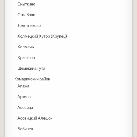
Сныткино
Столбово
Телятниково
Холмецкий Хутор (Крупец)
Холмечь
Хрипкова
Шемякина Гута
Комаричский район
Апажа
Аркино
Асовица
Асовицкий Алешок
Бабинец