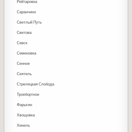
Рейтаровка
Саранчино
Светлый Путь
Светова
Севск
Семеновка
Сенное
Сеятель
Стрелецкая Слобода
Троебортное
Фарыгин
Хвощовка
Хинель