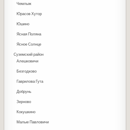
Чемлыж
Юрасов Хутор
Юшино
Ясная Поляна
Ясное Солнце
Суземский район
Алешковичи
Безгодково
Гаврилова Гута
Добрунь
Зерново
Кокушкино
Малые Павловичи