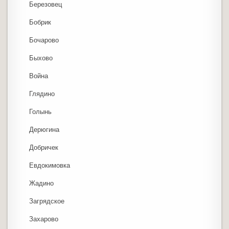
Березовец
Бобрик
Бочарово
Быхово
Война
Глядино
Голынь
Дерюгина
Добричек
Евдокимовка
Жадино
Загрядское
Захарово