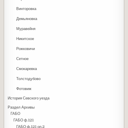
Винторовка
Демьяновка
Муравейня
Никитское
Рожковичи
Сетное
Смокаревка
Толстодубово
Фотовиж
История Севского уезда
Раздел Архивы
ГАБО
ГАБО ф.121
ГАБО ф.121 оп.2