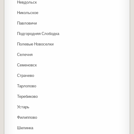
Невдольск
Никольское
Павловичи
Подгородняя Слободка
Полевые Новоселки
Селечня
Семеновск
Страчево
Тарлопово
Теребиково
Устарь
Филиппово
Шилинка