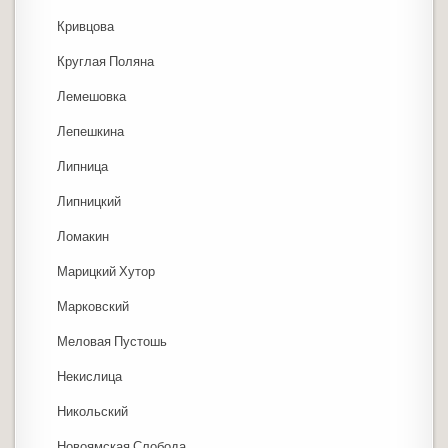
Кривцова
Круглая Поляна
Лемешовка
Лепешкина
Липница
Липницкий
Ломакин
Марицкий Хутор
Марковский
Меловая Пустошь
Некислица
Никольский
Новоямская Слобода