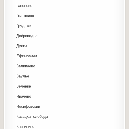
Гапоново
Голышино
Грудская
Доброводье
Дубки
Ефимовичи
Залипаево
Заулье
Зеленин
Ивачево
Иосифовский
Казацкая слобода
Княгинино