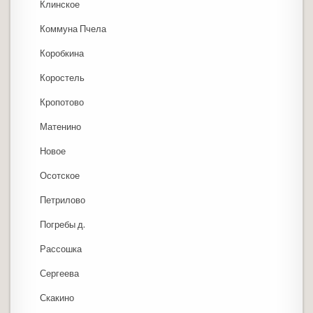
Клинское
Коммуна Пчела
Коробкина
Коростель
Кропотово
Матенино
Новое
Осотское
Петрилово
Погребы д.
Рассошка
Сергеева
Скакино