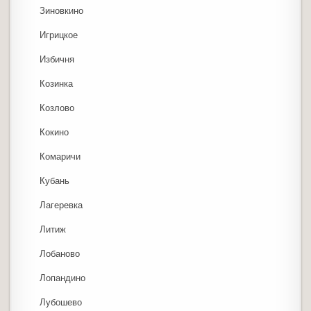
Зиновкино
Игрицкое
Избичня
Козинка
Козлово
Кокино
Комаричи
Кубань
Лагеревка
Литиж
Лобаново
Лопандино
Лубошево