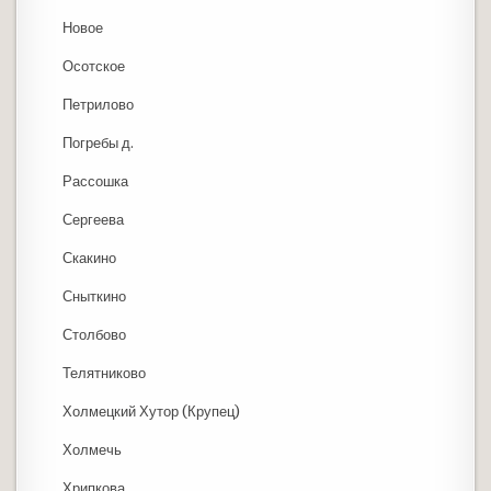
Новое
Осотское
Петрилово
Погребы д.
Рассошка
Сергеева
Скакино
Сныткино
Столбово
Телятниково
Холмецкий Хутор (Крупец)
Холмечь
Хрипкова