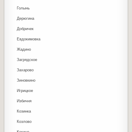
Голынь
Дерюгина
Добричек
Евдокимовка
Жадино
Загрядское
Захарово
Зиновкино
Игрицкое
Избичня
Козинка
Козлово
Кокино