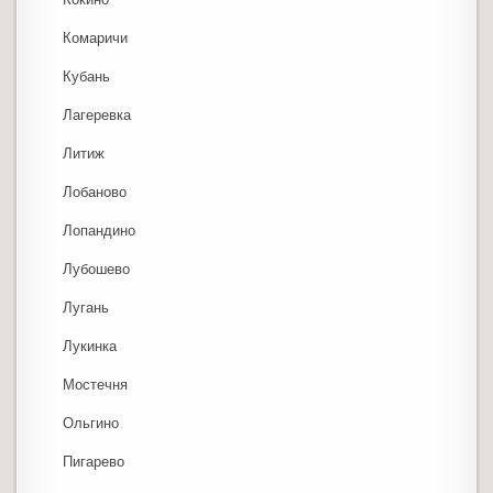
Комаричи
Кубань
Лагеревка
Литиж
Лобаново
Лопандино
Лубошево
Лугань
Лукинка
Мостечня
Ольгино
Пигарево