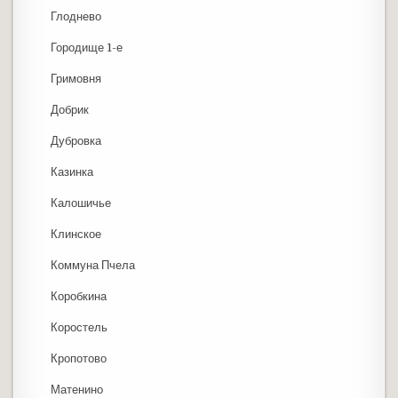
Глоднево
Городище 1-е
Гримовня
Добрик
Дубровка
Казинка
Калошичье
Клинское
Коммуна Пчела
Коробкина
Коростель
Кропотово
Матенино