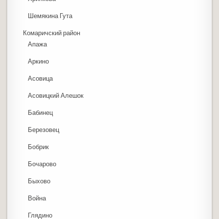
Шемякина Гута
Комаричский район
Апажа
Аркино
Асовица
Асовицкий Алешок
Бабинец
Березовец
Бобрик
Бочарово
Быхово
Война
Глядино