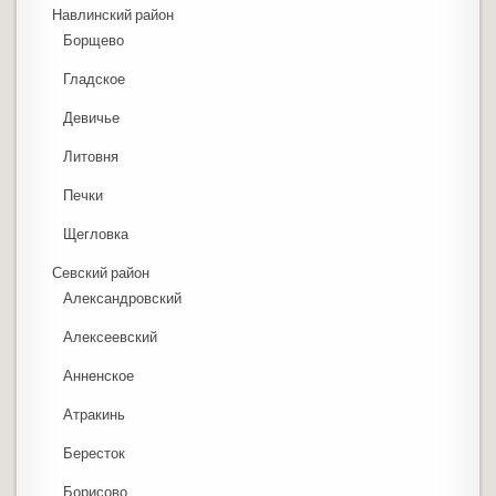
Навлинский район
Борщево
Гладское
Девичье
Литовня
Печки
Щегловка
Севский район
Александровский
Алексеевский
Анненское
Атракинь
Бересток
Борисово