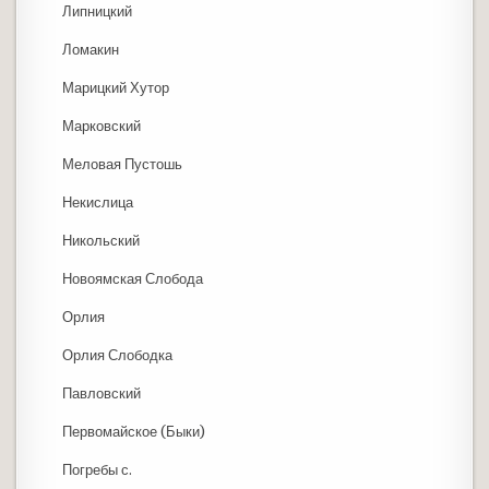
Липницкий
Ломакин
Марицкий Хутор
Марковский
Меловая Пустошь
Некислица
Никольский
Новоямская Слобода
Орлия
Орлия Слободка
Павловский
Первомайское (Быки)
Погребы с.