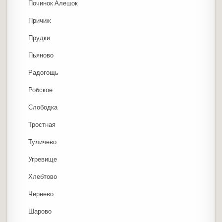
Починок Алешок
Причиж
Прудки
Пьяново
Радогощь
Робское
Слободка
Тростная
Туличево
Угревище
Хлебтово
Чернево
Шарово