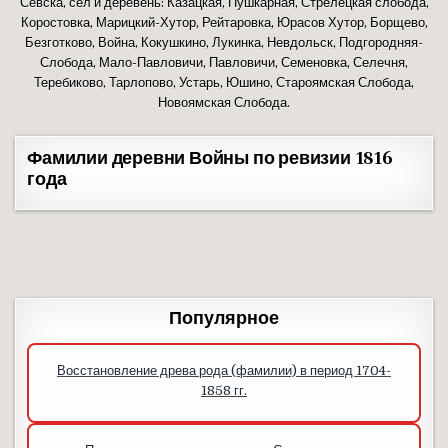
Севска, сёл и деревень: Казацкая, Пушкарная, Стрелецкая слобода,
Коростовка, Марицкий-Хутор, Рейтаровка, Юрасов Хутор, Борщево,
Безготково, Война, Кокушкино, Лукинка, Невдольск, Подгородняя-
Слобода, Мало-Павловичи, Павловичи, Семеновка, Селечня,
Теребиково, Тарлопово, Устарь, Юшино, Староямская Слобода,
Новоямская Слобода.
Фамилии деревни Войны по ревизии 1816
года
Популярное
Восстановление древа рода (фамилии) в период 1704-
1858 гг.