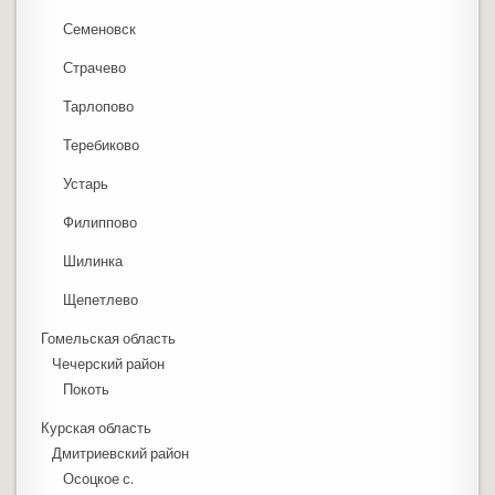
Семеновск
Страчево
Тарлопово
Теребиково
Устарь
Филиппово
Шилинка
Щепетлево
Гомельская область
Чечерский район
Покоть
Курская область
Дмитриевский район
Осоцкое с.