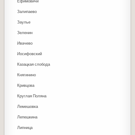
Ефимовичи
Залипаево
Заулье
Зеленин
Ивачево
Иосифовский
Казацкая слобода
Княгинино
Кривцова
Круглая Поляна
Лемешовка
Лепешкина
Липница