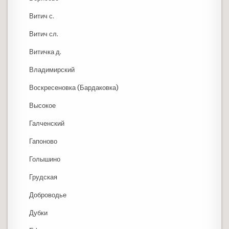
Витич с.
Витич сл.
Витичка д.
Владимирский
Воскресеновка (Бардаковка)
Высокое
Галченский
Гапоново
Голышино
Грудская
Доброводье
Дубки