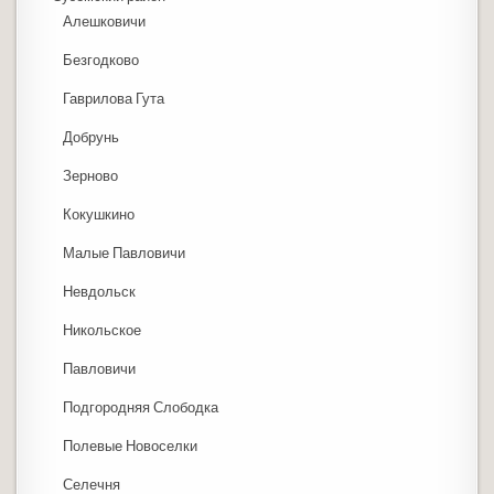
Алешковичи
Безгодково
Гаврилова Гута
Добрунь
Зерново
Кокушкино
Малые Павловичи
Невдольск
Никольское
Павловичи
Подгородняя Слободка
Полевые Новоселки
Селечня