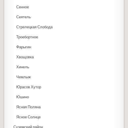
Сенное
Сеятель
Стрелецкая Слобода
Троебортное
Фарыгин
Хвощовка
Хинель
Чемлыж
Юрасов Хутор
Юшино
Ясная Поляна
Ясное Солнце
Суземский район