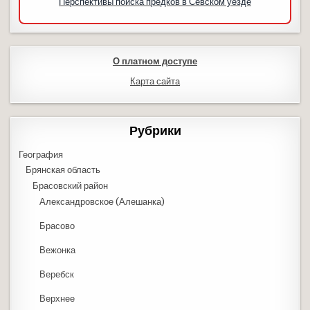
Перспективы поиска предков в Севском уезде
О платном доступе
Карта сайта
Рубрики
География
Брянская область
Брасовский район
Александровское (Алешанка)
Брасово
Вежонка
Веребск
Верхнее