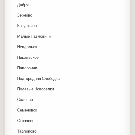
Добрунь
Зерново
Кокушкино
Малые Павловичи
Невдольск
Никольское
Павловичи
Подгородняя Слободка
Полевые Новоселки
Селечня
Семеновск
Страчево
Тарлопово