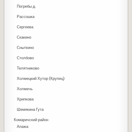
Погребы д.
Рассошка
Сергеева
Скакино
Сныткино
Столбово
Телятниково
Холмецкий Хутор (Крупец)
Холмечь
Хрипкова
Шемякина Гута
Комаричский район
Апажа