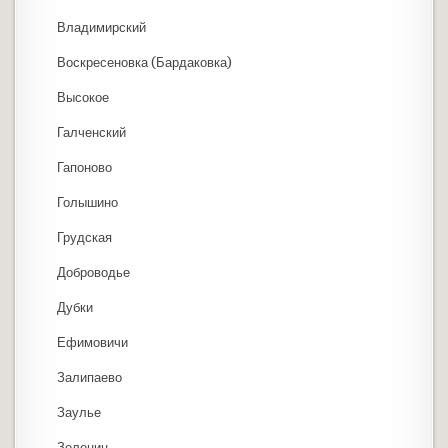
Владимирский
Воскресеновка (Бардаковка)
Высокое
Галченский
Гапоново
Голышино
Грудская
Доброводье
Дубки
Ефимовичи
Залипаево
Заулье
Зеленин