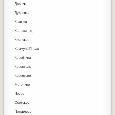
Добрик
Дубровка
Казинка
Калошичье
Клинское
Коммуна Пчела
Коробкина
Коростель
Кропотово
Матенино
Новое
Осотское
Петрилово