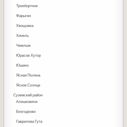
Троебортное
Фарыгин
Хвощовка
Хинель
Чемлыж
Юрасов Хутор
Юшино
Ясная Поляна
Ясное Солнце
Суземский район
Алешковичи
Безгодково
Гаврилова Гута