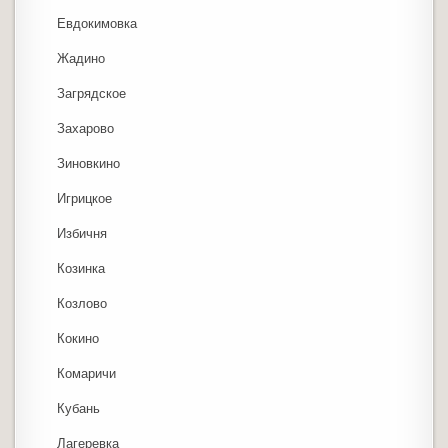
Евдокимовка
Жадино
Загрядское
Захарово
Зиновкино
Игрицкое
Избичня
Козинка
Козлово
Кокино
Комаричи
Кубань
Лагеревка