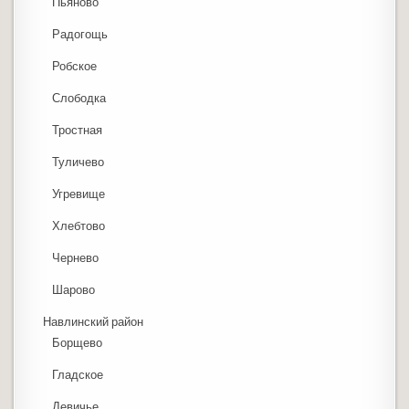
Пьяново
Радогощь
Робское
Слободка
Тростная
Туличево
Угревище
Хлебтово
Чернево
Шарово
Навлинский район
Борщево
Гладское
Девичье