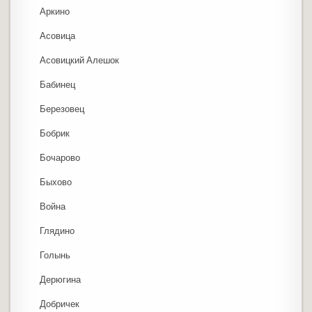
Аркино
Асовица
Асовицкий Алешок
Бабинец
Березовец
Бобрик
Бочарово
Быхово
Война
Глядино
Голынь
Дерюгина
Добричек