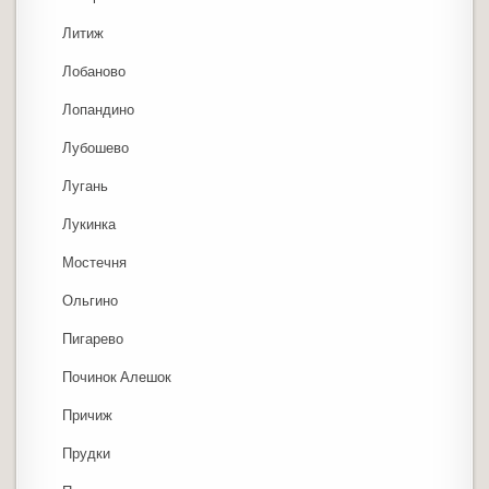
Литиж
Лобаново
Лопандино
Лубошево
Лугань
Лукинка
Мостечня
Ольгино
Пигарево
Починок Алешок
Причиж
Прудки