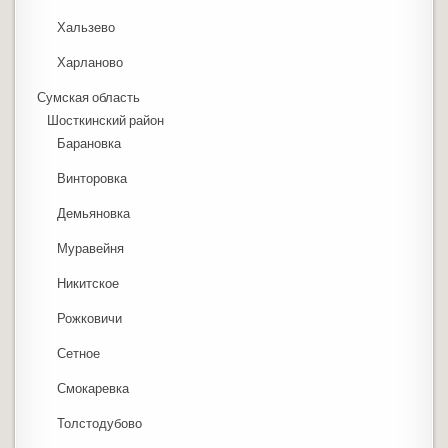
Хальзево
Харланово
Сумская область
Шосткинский район
Барановка
Винторовка
Демьяновка
Муравейня
Никитское
Рожковичи
Сетное
Смокаревка
Толстодубово