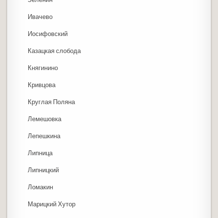
Ивачево
Иосифовский
Казацкая слобода
Княгинино
Кривцова
Круглая Поляна
Лемешовка
Лепешкина
Липница
Липницкий
Ломакин
Марицкий Хутор