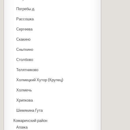
Погребы д.
Рассошка
Сергеева
Скакино
Сныткино
Столбово
Телятниково
Холмецкий Хутор (Крупец)
Холмечь
Хрипкова
Шемякина Гута
Комаричский район
Апажа