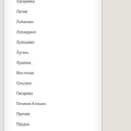
Лагеревка
Литиж
Лобаново
Лопандино
Лубошево
Лугань
Лукинка
Мостечня
Ольгино
Пигарево
Починок Алешок
Причиж
Прудки