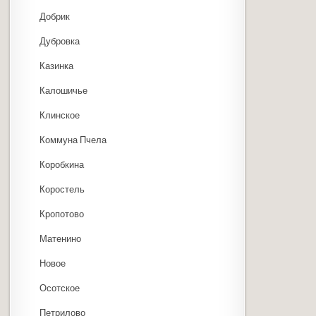
Добрик
Дубровка
Казинка
Калошичье
Клинское
Коммуна Пчела
Коробкина
Коростель
Кропотово
Матенино
Новое
Осотское
Петрилово