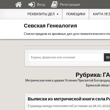
Вход
Регистрация
Перейти к содержимому
РЕКВИЗИТЫ ДЕЛ
ПОМЕЩИКИ
КАРТА УЕ
Севская Генеалогия
Списки предков из архивных дел для генеалогического по
Search for:
Рубрика:
ГА
Метрическая книга церкви Успения Пресвятой Богородиц
Брянской област
Выписки из метрической книги села Р
Страница иногда пополняетсяСостояние на 26.05.2022