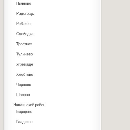
Пьяново
Радогощь
Робское
Слободка
Тростная
Туличево
Угревище
Хлебтово
Чернево
Шарово
Навлинский район
Борщево
Гладское