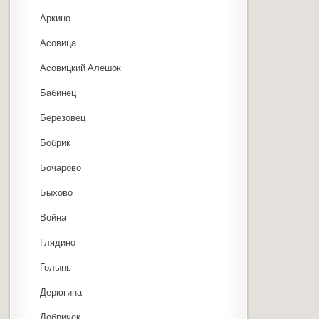
Аркино
Асовица
Асовицкий Алешок
Бабинец
Березовец
Бобрик
Бочарово
Быхово
Война
Глядино
Голынь
Дерюгина
Добричек