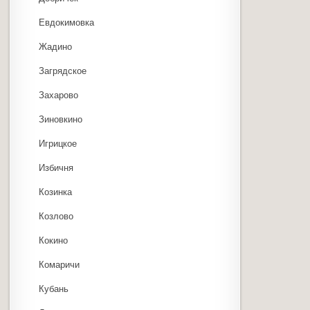
Евдокимовка
Жадино
Загрядское
Захарово
Зиновкино
Игрицкое
Избичня
Козинка
Козлово
Кокино
Комаричи
Кубань