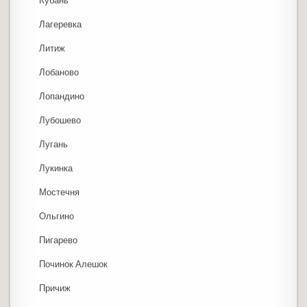
Кубань
Лагеревка
Литиж
Лобаново
Лопандино
Лубошево
Лугань
Лукинка
Мостечня
Ольгино
Пигарево
Починок Алешок
Причиж