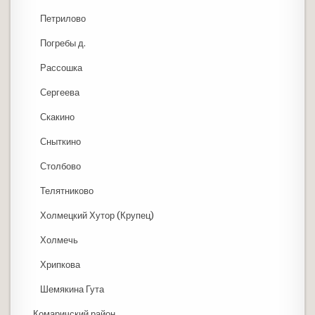
Петрилово
Погребы д.
Рассошка
Сергеева
Скакино
Сныткино
Столбово
Телятниково
Холмецкий Хутор (Крупец)
Холмечь
Хрипкова
Шемякина Гута
Комаричский район