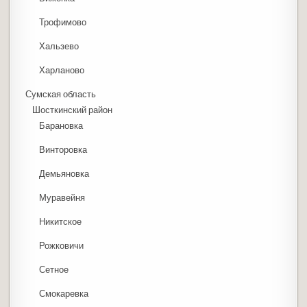
Трофимово
Хальзево
Харланово
Сумская область
Шосткинский район
Барановка
Винторовка
Демьяновка
Муравейня
Никитское
Рожковичи
Сетное
Смокаревка