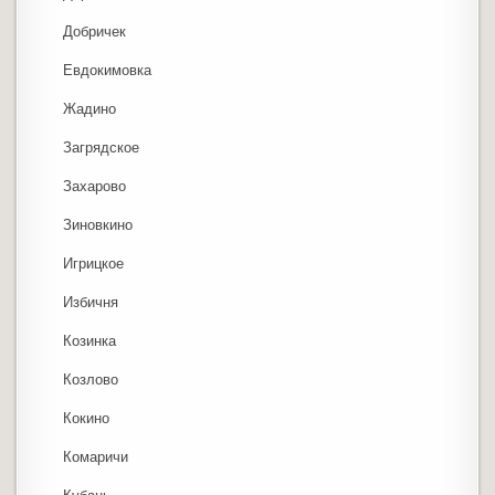
Добричек
Евдокимовка
Жадино
Загрядское
Захарово
Зиновкино
Игрицкое
Избичня
Козинка
Козлово
Кокино
Комаричи