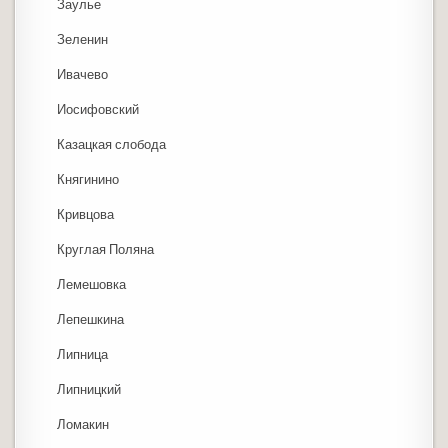
Заулье
Зеленин
Ивачево
Иосифовский
Казацкая слобода
Княгинино
Кривцова
Круглая Поляна
Лемешовка
Лепешкина
Липница
Липницкий
Ломакин