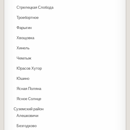
Стрелецкая Слобода
Троебортное
Фарыгин
Хвощовка
Хинель
Чемлыж
Юрасов Хутор
Юшино
Ясная Поляна
Ясное Солнце
Суземский район
Алешковичи
Безгодково