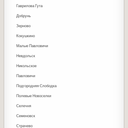
Гаврилова Гута
Добрунь
Зерново
Кокушкино
Малые Павловичи
Невдольск
Никольское
Павловичи
Подгородняя Слободка
Полевые Новоселки
Селечня
Семеновск
Страчево