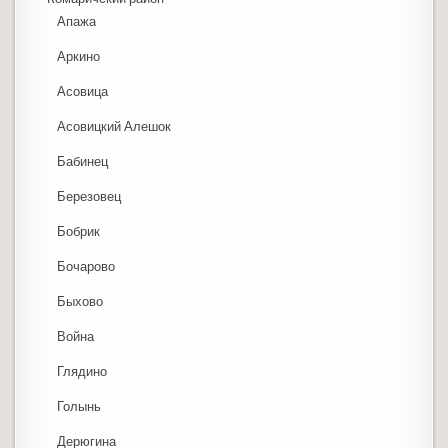
Апажа
Аркино
Асовица
Асовицкий Алешок
Бабинец
Березовец
Бобрик
Бочарово
Быхово
Война
Глядино
Голынь
Дерюгина