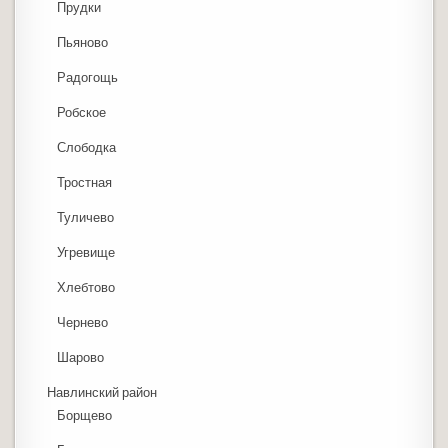
Прудки
Пьяново
Радогощь
Робское
Слободка
Тростная
Туличево
Угревище
Хлебтово
Чернево
Шарово
Навлинский район
Борщево