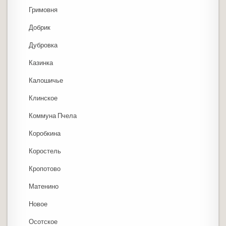
Гримовня
Добрик
Дубровка
Казинка
Калошичье
Клинское
Коммуна Пчела
Коробкина
Коростель
Кропотово
Матенино
Новое
Осотское