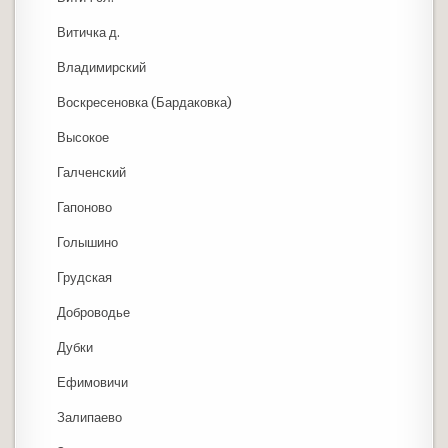
Витичка д.
Владимирский
Воскресеновка (Бардаковка)
Высокое
Галченский
Гапоново
Голышино
Грудская
Доброводье
Дубки
Ефимовичи
Залипаево