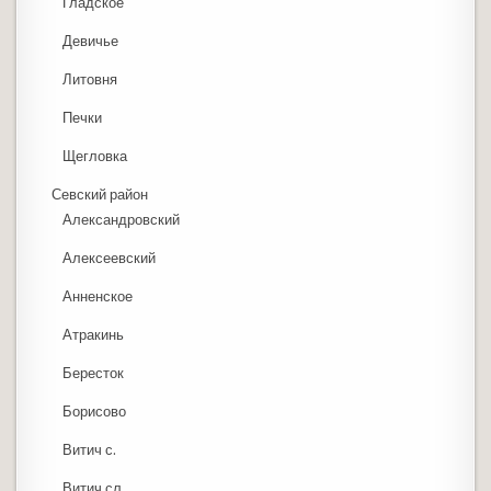
Гладское
Девичье
Литовня
Печки
Щегловка
Севский район
Александровский
Алексеевский
Анненское
Атракинь
Бересток
Борисово
Витич с.
Витич сл.