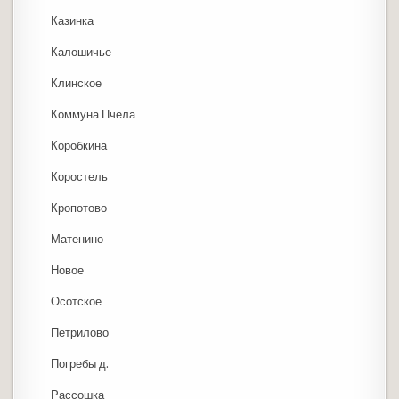
Казинка
Калошичье
Клинское
Коммуна Пчела
Коробкина
Коростель
Кропотово
Матенино
Новое
Осотское
Петрилово
Погребы д.
Рассошка