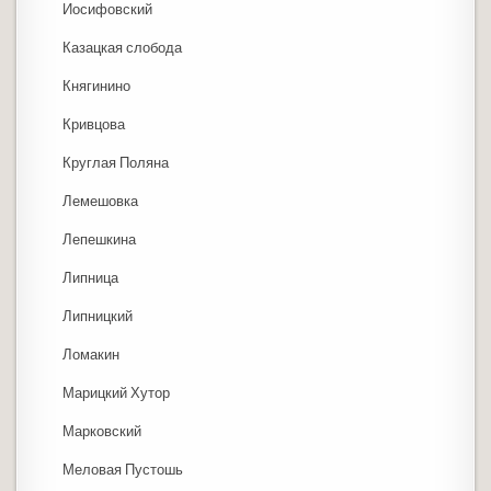
Иосифовский
Казацкая слобода
Княгинино
Кривцова
Круглая Поляна
Лемешовка
Лепешкина
Липница
Липницкий
Ломакин
Марицкий Хутор
Марковский
Меловая Пустошь