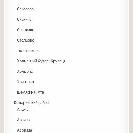
Сергеева
Скакино
Сныткино
Столбово
Телятниково
Холмецкий Хутор (Крупец)
Холмечь
Хрипкова
Шемякина Гута
Комаричский район
Апажа
Аркино
Асовица