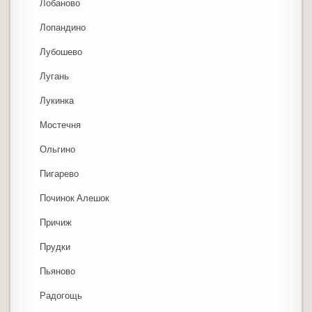
Лобаново
Лопандино
Лубошево
Лугань
Лукинка
Мостечня
Ольгино
Пигарево
Починок Алешок
Причиж
Прудки
Пьяново
Радогощь