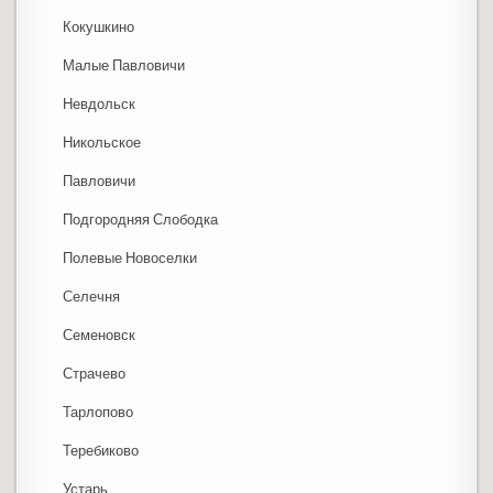
Кокушкино
Малые Павловичи
Невдольск
Никольское
Павловичи
Подгородняя Слободка
Полевые Новоселки
Селечня
Семеновск
Страчево
Тарлопово
Теребиково
Устарь