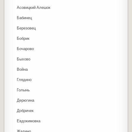
Асовицкий Алешок
Бабинец
Березовец
Бобрик
Бочарово
Быхово
Война
Глядино
Голынь
Дерюгина
Добричек
Евдокимовка
Жадино