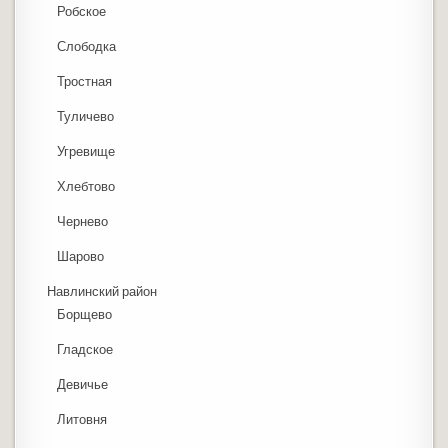
Робское
Слободка
Тростная
Туличево
Угревище
Хлебтово
Чернево
Шарово
Навлинский район
Борщево
Гладское
Девичье
Литовня