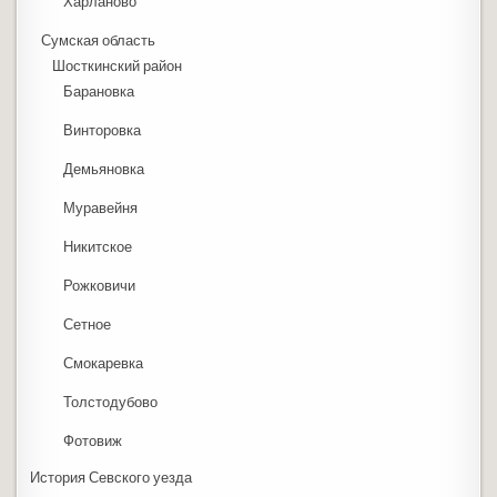
Харланово
Сумская область
Шосткинский район
Барановка
Винторовка
Демьяновка
Муравейня
Никитское
Рожковичи
Сетное
Смокаревка
Толстодубово
Фотовиж
История Севского уезда