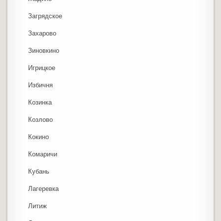
Загрядское
Захарово
Зиновкино
Игрицкое
Избичня
Козинка
Козлово
Кокино
Комаричи
Кубань
Лагеревка
Литиж