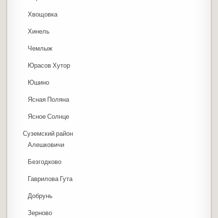
Хвощовка
Хинель
Чемлыж
Юрасов Хутор
Юшино
Ясная Поляна
Ясное Солнце
Суземский район
Алешковичи
Безгодково
Гаврилова Гута
Добрунь
Зерново