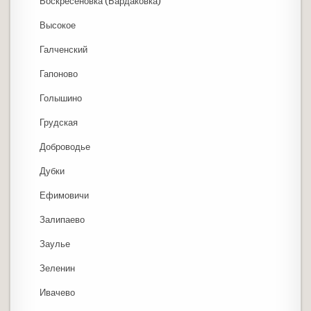
Воскресеновка (Бардаковка)
Высокое
Галченский
Гапоново
Голышино
Грудская
Доброводье
Дубки
Ефимовичи
Залипаево
Заулье
Зеленин
Ивачево