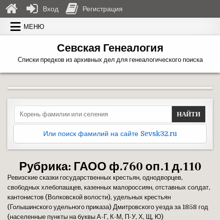
Вход
Регистрация
Перейти к содержимому
МЕНЮ
Севская Генеалогия
Списки предков из архивных дел для генеалогического поиска
Search for:
Или поиск фамилий на сайте Sevsk32.ru
Рубрика:
ГАОО ф.760 оп.1 д.110
Ревизские сказки государственных крестьян, однодворцев,
свободных хлебопашцев, казенных малороссиян, отставных солдат,
кантонистов (Волковской волости), удельных крестьян
(Голышинского удельного приказа) Дмитровского уезда за 1858 год
(населенные пункты на буквы А-Г, К-М, П-У, Х, Щ, Ю)