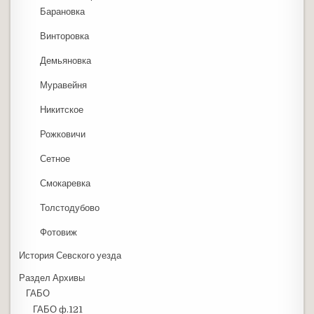
Барановка
Винторовка
Демьяновка
Муравейня
Никитское
Рожковичи
Сетное
Смокаревка
Толстодубово
Фотовиж
История Севского уезда
Раздел Архивы
ГАБО
ГАБО ф.121