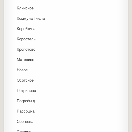
Клинское
Коммуна Пчела
Коробкина
Коростель
Кропотово
Матенино
Новое
Осотское
Петрилово
Погребы д.
Рассошка
Сергеева
Скакино