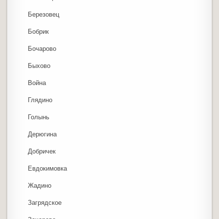
Березовец
Бобрик
Бочарово
Быхово
Война
Глядино
Голынь
Дерюгина
Добричек
Евдокимовка
Жадино
Загрядское