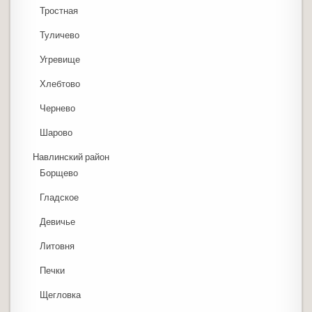
Тростная
Туличево
Угревище
Хлебтово
Чернево
Шарово
Навлинский район
Борщево
Гладское
Девичье
Литовня
Печки
Щегловка