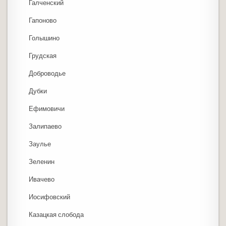
Галченский
Гапоново
Голышино
Грудская
Доброводье
Дубки
Ефимовичи
Залипаево
Заулье
Зеленин
Ивачево
Иосифовский
Казацкая слобода