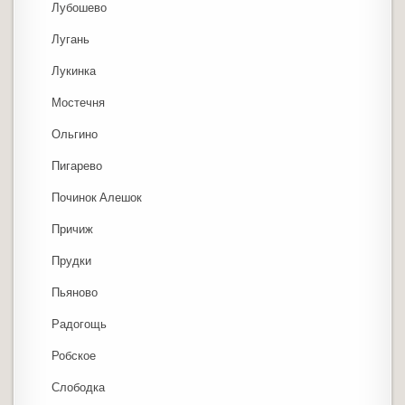
Лубошево
Лугань
Лукинка
Мостечня
Ольгино
Пигарево
Починок Алешок
Причиж
Прудки
Пьяново
Радогощь
Робское
Слободка