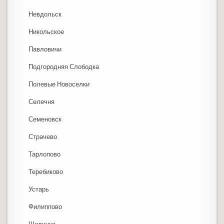
Невдольск
Никольское
Павловичи
Подгородняя Слободка
Полевые Новоселки
Селечня
Семеновск
Страчево
Тарлопово
Теребиково
Устарь
Филиппово