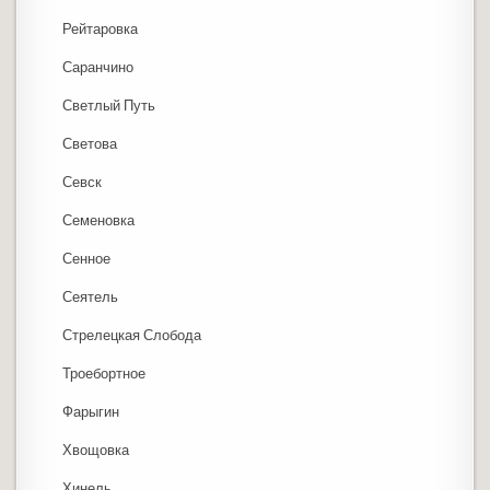
Рейтаровка
Саранчино
Светлый Путь
Светова
Севск
Семеновка
Сенное
Сеятель
Стрелецкая Слобода
Троебортное
Фарыгин
Хвощовка
Хинель