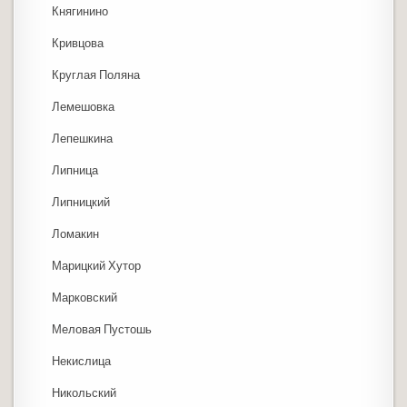
Княгинино
Кривцова
Круглая Поляна
Лемешовка
Лепешкина
Липница
Липницкий
Ломакин
Марицкий Хутор
Марковский
Меловая Пустошь
Некислица
Никольский