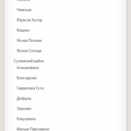
Чемлыж
Юрасов Хутор
Юшино
Ясная Поляна
Ясное Солнце
Суземский район
Алешковичи
Безгодково
Гаврилова Гута
Добрунь
Зерново
Кокушкино
Малые Павловичи