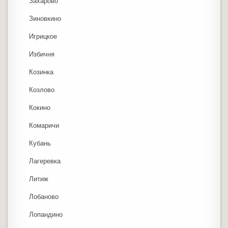
Захарово
Зиновкино
Игрицкое
Избичня
Козинка
Козлово
Кокино
Комаричи
Кубань
Лагеревка
Литиж
Лобаново
Лопандино