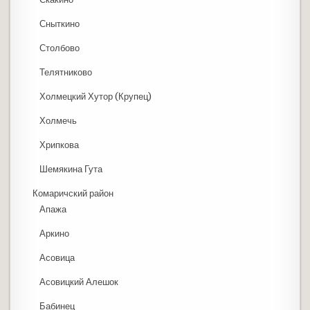
Сныткино
Столбово
Телятниково
Холмецкий Хутор (Крупец)
Холмечь
Хрипкова
Шемякина Гута
Комаричский район
Апажа
Аркино
Асовица
Асовицкий Алешок
Бабинец