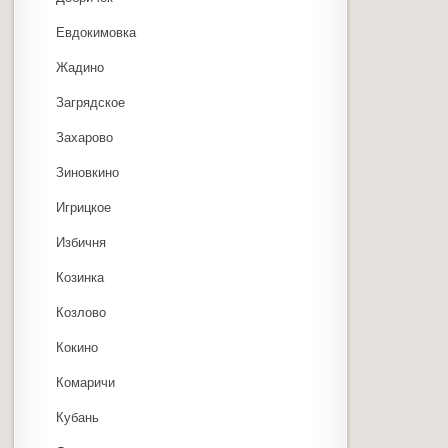
Евдокимовка
Жадино
Загрядское
Захарово
Зиновкино
Игрицкое
Избичня
Козинка
Козлово
Кокино
Комаричи
Кубань