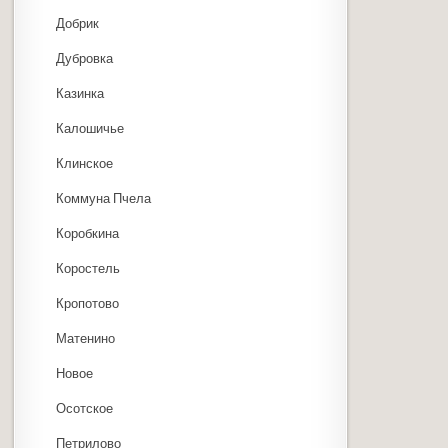
Добрик
Дубровка
Казинка
Калошичье
Клинское
Коммуна Пчела
Коробкина
Коростель
Кропотово
Матенино
Новое
Осотское
Петрилово