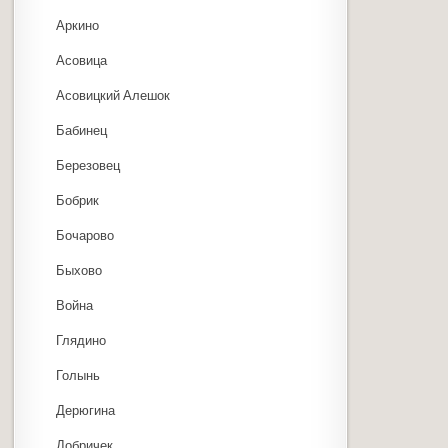
Аркино
Асовица
Асовицкий Алешок
Бабинец
Березовец
Бобрик
Бочарово
Быхово
Война
Глядино
Голынь
Дерюгина
Добричек