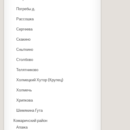
Погребы д.
Рассошка
Сергеева
Скакино
Сныткино
Столбово
Телятниково
Холмецкий Хутор (Крупец)
Холмечь
Хрипкова
Шемякина Гута
Комаричский район
Апажа