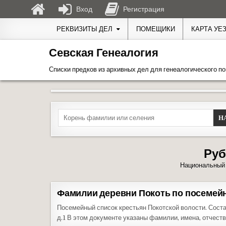
Вход
Регистрация
Перейти к содержимому
РЕКВИЗИТЫ ДЕЛ
ПОМЕЩИКИ
КАРТА УЕ
Севская Генеалогия
Списки предков из архивных дел для генеалогического по
Search for:
Руб
Национальный 
Фамилии деревни Покоть по посемейн
Посемейный список крестьян Покотской волости. Соста
д.1 В этом документе указаны фамилии, имена, отчест