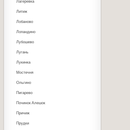
Лагеревка
Литиж
Лобаново
Лопандино
Лубошево
Лугань
Лукинка
Мостечня
Ольгино
Пигарево
Починок Алешок
Причиж
Прудки