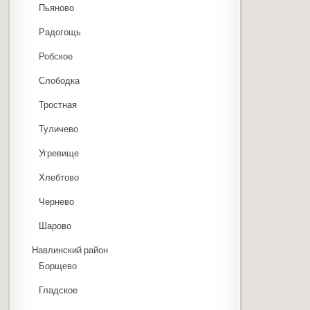
Пьяново
Радогощь
Робское
Слободка
Тростная
Туличево
Угревище
Хлебтово
Чернево
Шарово
Навлинский район
Борщево
Гладское