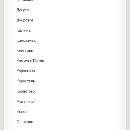
Добрик
Дубровка
Казинка
Калошичье
Клинское
Коммуна Пчела
Коробкина
Коростель
Кропотово
Матенино
Новое
Осотское