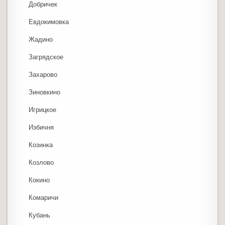
Добричек
Евдокимовка
Жадино
Загрядское
Захарово
Зиновкино
Игрицкое
Избичня
Козинка
Козлово
Кокино
Комаричи
Кубань