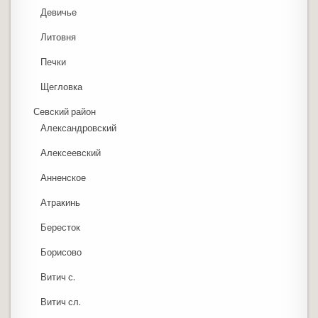
Девичье
Литовня
Печки
Щегловка
Севский район
Александровский
Алексеевский
Анненское
Атракинь
Бересток
Борисово
Витич с.
Витич сл.