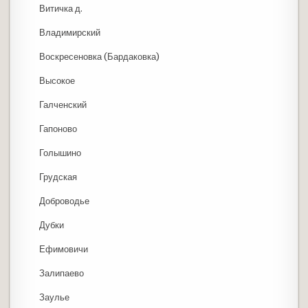
Витичка д.
Владимирский
Воскресеновка (Бардаковка)
Высокое
Галченский
Гапоново
Голышино
Грудская
Доброводье
Дубки
Ефимовичи
Залипаево
Заулье