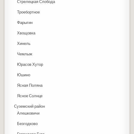
Стрелецкая Слобода
Троебортное
Фарыгин
Хвощовка
Хинель
Чемлыж
Юрасов Хутор
Юшино
Ясная Поляна
Ясное Солнце
Суземский район
Алешковичи
Безгодково