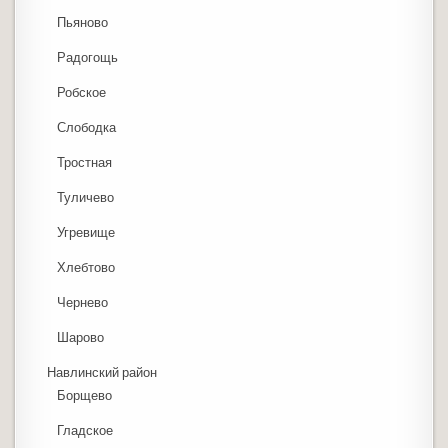
Пьяново
Радогощь
Робское
Слободка
Тростная
Туличево
Угревище
Хлебтово
Чернево
Шарово
Навлинский район
Борщево
Гладское