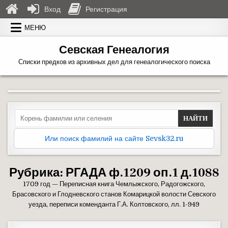
Вход
Регистрация
Перейти к содержимому
МЕНЮ
Севская Генеалогия
Списки предков из архивных дел для генеалогического поиска
Search for:
Или поиск фамилий на сайте Sevsk32.ru
Рубрика:
РГАДА ф.1209 оп.1 д.1088
1709 год — Переписная книга Чемлыжского, Радогожского,
Брасовского и Глодневского станов Комарицкой волости Севского
уезда, переписи коменданта Г.А. Колтовского, лл. 1-949