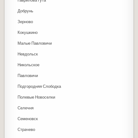
Гаврилова Гута
Добрунь
Зерново
Кокушкино
Малые Павловичи
Невдольск
Никольское
Павловичи
Подгородняя Слободка
Полевые Новоселки
Селечня
Семеновск
Страчево