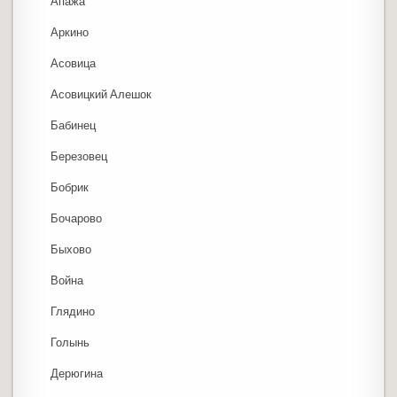
Апажа
Аркино
Асовица
Асовицкий Алешок
Бабинец
Березовец
Бобрик
Бочарово
Быхово
Война
Глядино
Голынь
Дерюгина