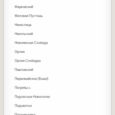
Марковский
Меловая Пустошь
Некислица
Никольский
Новоямская Слобода
Орлия
Орлия Слободка
Павловский
Первомайское (Быки)
Погребы с.
Подлесные Новоселки
Подывотье
Поздняшовка