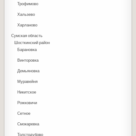
Трофимово
Хальзево
Харланово
Сумская область
Шосткинский район
Барановка
Винторовка
Демьяновка
Муравейня
Никитское
Рожковичи
Сетное
Смокаревка
Толстодубово