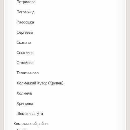
Петрилово
Погребы д.
Рассошка
Сергеева
Скакино
Сныткино
Столбово
Телятниково
Холмецкий Хутор (Крупец)
Холмечь
Хрипкова
Шемякина Гута
Комаричский район