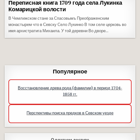
Переписная книга 1709 года села Лукинка
Комарицкой волости
В Чемлижском стане за Спасовымъ Преображенским
монастырем что в Севску Село Лукинко В том селе церковь во
имя архистратига Михаила. У той деревни Во дворе…
Популярное
Восстановление древа рода (фамилии) в период 1704-
1858 гг.
Перспективы поиска предков в Севском уезде
О платном доступе