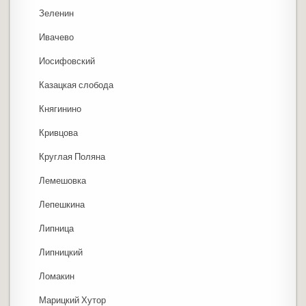
Зеленин
Ивачево
Иосифовский
Казацкая слобода
Княгинино
Кривцова
Круглая Поляна
Лемешовка
Лепешкина
Липница
Липницкий
Ломакин
Марицкий Хутор