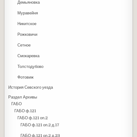
Демьяновка
Муравейня
Никитское
Рожковичи
Сетное
Смокаревка
Толстодубово
Фотовиж
История Севского уезда
Раздел Архивы
ГАБО
ГАБО ф.121
ГАБО ф.121 оп.2
ГАБО ф.121 оп.2 д.17
ГАБО ф.121 оп.2 д.23