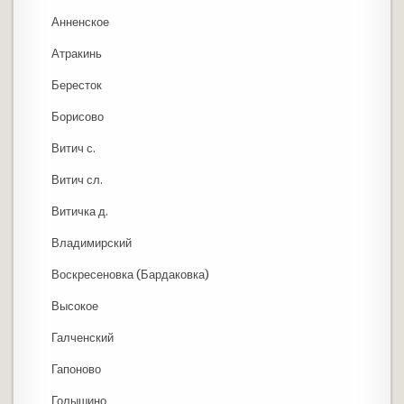
Анненское
Атракинь
Бересток
Борисово
Витич с.
Витич сл.
Витичка д.
Владимирский
Воскресеновка (Бардаковка)
Высокое
Галченский
Гапоново
Голышино