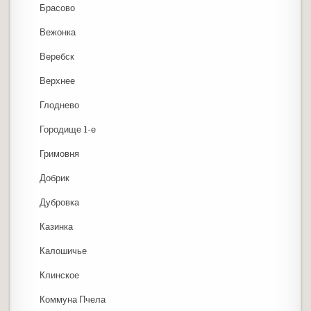
Брасово
Вежонка
Веребск
Верхнее
Глоднево
Городище 1-е
Гримовня
Добрик
Дубровка
Казинка
Калошичье
Клинское
Коммуна Пчела