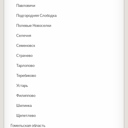
Павловичи
Подгородняя Слободка
Полевые Новоселки
Селечня
Семеновск
Страчево
Тарлопово
Теребиково
Устарь
Филиппово
Шилинка
Щепетлево
Гомельская область