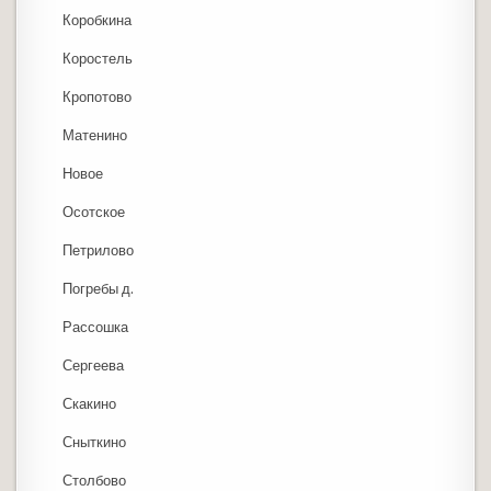
Коробкина
Коростель
Кропотово
Матенино
Новое
Осотское
Петрилово
Погребы д.
Рассошка
Сергеева
Скакино
Сныткино
Столбово