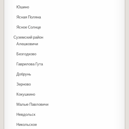
Юшино
Ясная Поляна
Ясное Солнце
Суземский район
Алешковичи
Безгодково
Гаврилова Гута
Добрунь
Зерново
Кокушкино
Малые Павловичи
Невдольск
Никольское