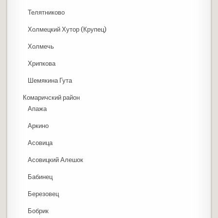
Телятниково
Холмецкий Хутор (Крупец)
Холмечь
Хрипкова
Шемякина Гута
Комаричский район
Апажа
Аркино
Асовица
Асовицкий Алешок
Бабинец
Березовец
Бобрик