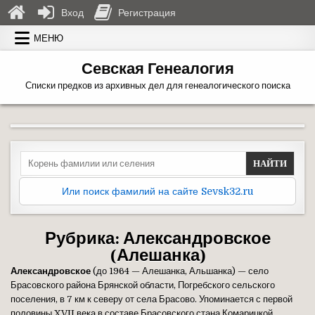
Вход
Регистрация
Перейти к содержимому
МЕНЮ
Севская Генеалогия
Списки предков из архивных дел для генеалогического поиска
Search for:
Или поиск фамилий на сайте Sevsk32.ru
Рубрика:
Александровское
(Алешанка)
Александровское
(до 1964 — Алешанка, Альшанка) — село
Брасовского района Брянской области, Погребского сельского
поселения, в 7 км к северу от села Брасово. Упоминается с первой
половины XVII века в составе Брасовского стана Комарицкой