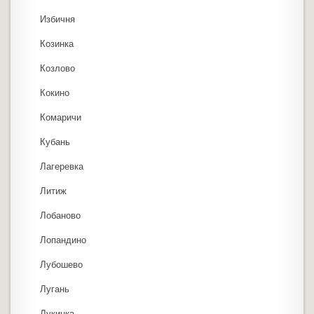
Избичня
Козинка
Козлово
Кокино
Комаричи
Кубань
Лагеревка
Литиж
Лобаново
Лопандино
Лубошево
Лугань
Лукинка