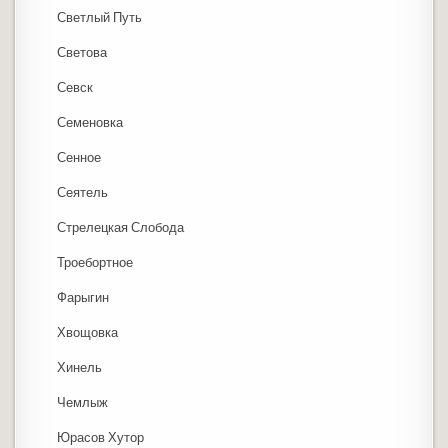
Светлый Путь
Светова
Севск
Семеновка
Сенное
Сеятель
Стрелецкая Слобода
Троебортное
Фарыгин
Хвощовка
Хинель
Чемлыж
Юрасов Хутор