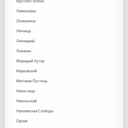
Круглая Поляна
Лемешовка
Лепешкина
Липница
Липницкий
Ломакин
Марицкий Хутор
Марковский
Меловая Пустошь
Некислица
Никольский
Новоямская Слобода
Орлия