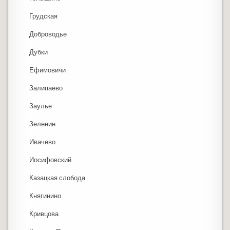
Грудская
Доброводье
Дубки
Ефимовичи
Залипаево
Заулье
Зеленин
Ивачево
Иосифовский
Казацкая слобода
Княгинино
Кривцова