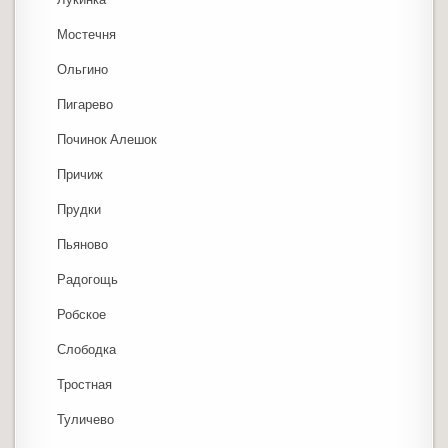
Мостечня
Ольгино
Пигарево
Починок Алешок
Причиж
Прудки
Пьяново
Радогощь
Робское
Слободка
Тростная
Туличево