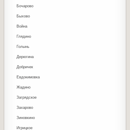
Бочарово
Быхово
Война
Глядино
Голынь
Дерюгина
Добричек
Евдокимовка
Жадино
Загрядское
Захарово
Зиновкино
Игрицкое