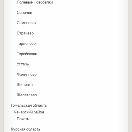
Полевые Новоселки
Селечня
Семеновск
Страчево
Тарлопово
Теребиково
Устарь
Филиппово
Шилинка
Щепетлево
Гомельская область
Чечерский район
Покоть
Курская область