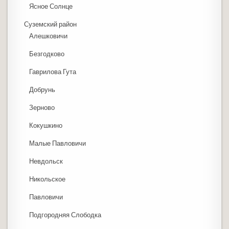
Ясное Солнце
Суземский район
Алешковичи
Безгодково
Гаврилова Гута
Добрунь
Зерново
Кокушкино
Малые Павловичи
Невдольск
Никольское
Павловичи
Подгородняя Слободка