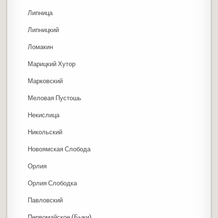
Липница
Липницкий
Ломакин
Марицкий Хутор
Марковский
Меловая Пустошь
Некислица
Никольский
Новоямская Слобода
Орлия
Орлия Слободка
Павловский
Первомайское (Быки)