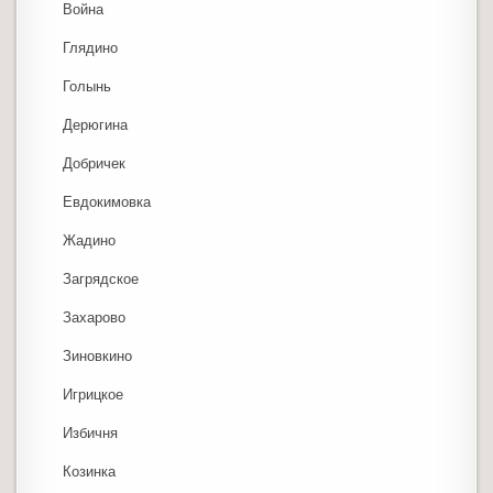
Война
Глядино
Голынь
Дерюгина
Добричек
Евдокимовка
Жадино
Загрядское
Захарово
Зиновкино
Игрицкое
Избичня
Козинка