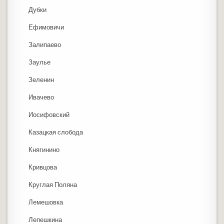
Дубки
Ефимовичи
Залипаево
Заулье
Зеленин
Ивачево
Иосифовский
Казацкая слобода
Княгинино
Кривцова
Круглая Поляна
Лемешовка
Лепешкина