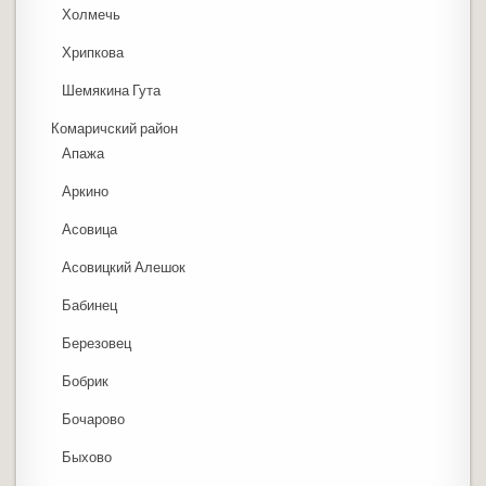
Холмечь
Хрипкова
Шемякина Гута
Комаричский район
Апажа
Аркино
Асовица
Асовицкий Алешок
Бабинец
Березовец
Бобрик
Бочарово
Быхово