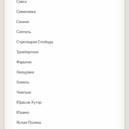
Севск
Семеновка
Сенное
Сеятель
Стрелецкая Слобода
Троебортное
Фарыгин
Хвощовка
Хинель
Чемлыж
Юрасов Хутор
Юшино
Ясная Поляна