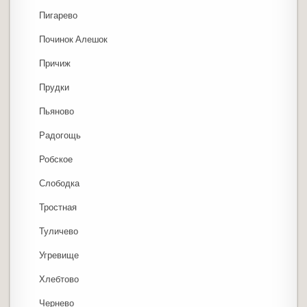
Пигарево
Починок Алешок
Причиж
Прудки
Пьяново
Радогощь
Робское
Слободка
Тростная
Туличево
Угревище
Хлебтово
Чернево