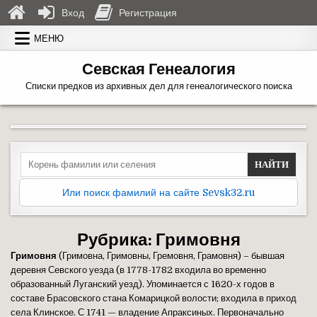
Вход
Регистрация
Перейти к содержимому
МЕНЮ
Севская Генеалогия
Списки предков из архивных дел для генеалогического поиска
Search for:
Или поиск фамилий на сайте Sevsk32.ru
Рубрика:
Гримовня
Гримовня
(Гримовна, Гримовны, Гремовня, Грамовня) – бывшая
деревня Севского уезда (в 1778-1782 входила во временно
образованный Луганский уезд). Упоминается с 1620-х годов в
составе Брасовского стана Комарицкой волости; входила в приход
села Клинское. С 1741 — владение Апраксиных. Первоначально