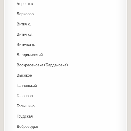
Бересток
Борисово
Витич с.
Витич сл.
Витичка д.
Владимирский
Воскресеновка (Бардаковка)
Высокое
Галченский
Гапоново
Голышино
Грудская
Доброводье