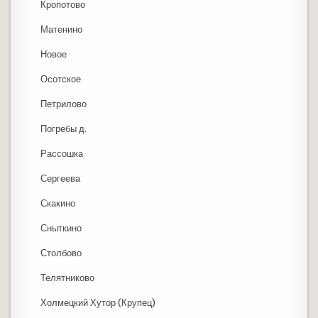
Кропотово
Матенино
Новое
Осотское
Петрилово
Погребы д.
Рассошка
Сергеева
Скакино
Сныткино
Столбово
Телятниково
Холмецкий Хутор (Крупец)