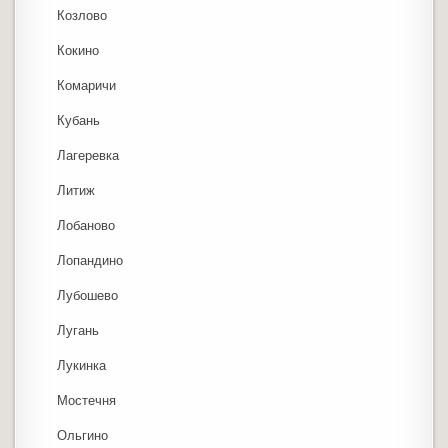
Козлово
Кокино
Комаричи
Кубань
Лагеревка
Литиж
Лобаново
Лопандино
Лубошево
Лугань
Лукинка
Мостечня
Ольгино