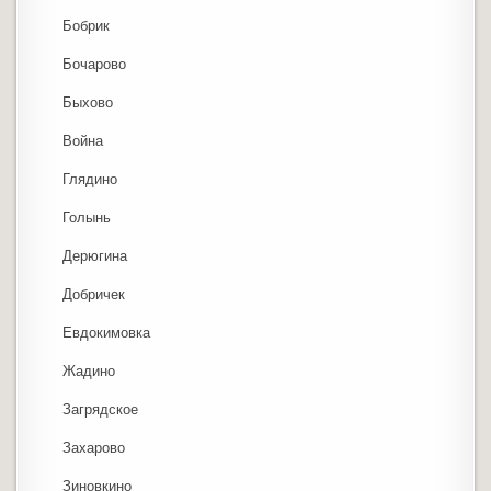
Бобрик
Бочарово
Быхово
Война
Глядино
Голынь
Дерюгина
Добричек
Евдокимовка
Жадино
Загрядское
Захарово
Зиновкино