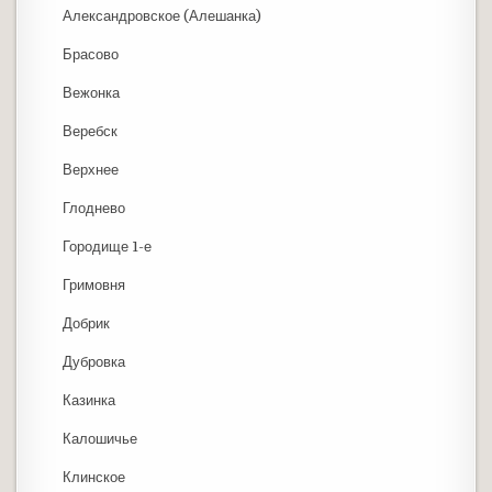
Александровское (Алешанка)
Брасово
Вежонка
Веребск
Верхнее
Глоднево
Городище 1-е
Гримовня
Добрик
Дубровка
Казинка
Калошичье
Клинское