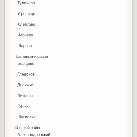
Туличево
Угревище
Хлебтово
Чернево
Шарово
Навлинский район
Борщево
Гладское
Девичье
Литовня
Печки
Щегловка
Севский район
Александровский