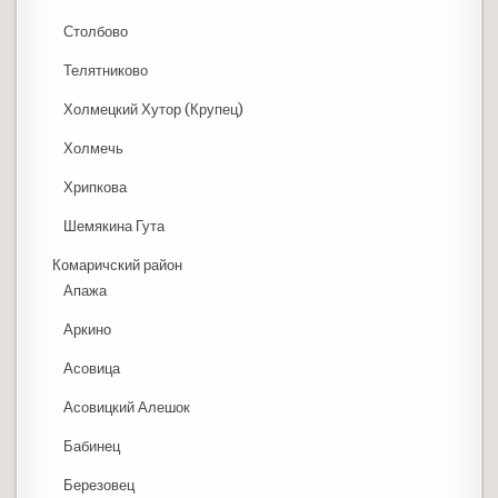
Столбово
Телятниково
Холмецкий Хутор (Крупец)
Холмечь
Хрипкова
Шемякина Гута
Комаричский район
Апажа
Аркино
Асовица
Асовицкий Алешок
Бабинец
Березовец