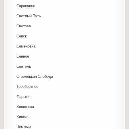
Саранчино
Светлый Путь
Светова
Севск
Семеновка
Сенное
Сеятель
Стрелецкая Слобода
Троебортное
Фарыгин
Хвощовка
Хинель
Чемлыж