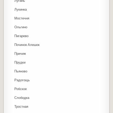
Лугань
Лукинка
Мостечня
Ольгино
Пигарево
Починок Алешок
Причиж
Прудки
Пьяново
Радогощь
Робское
Слободка
Тростная