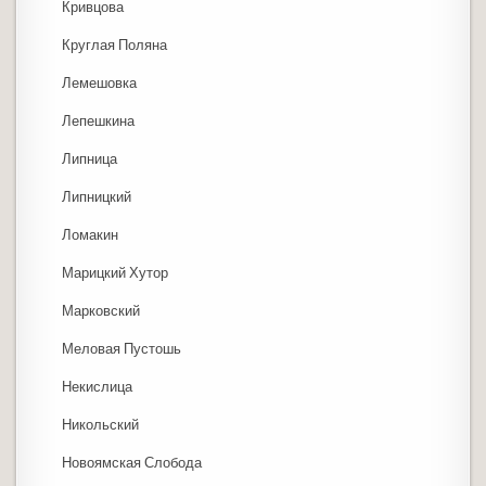
Кривцова
Круглая Поляна
Лемешовка
Лепешкина
Липница
Липницкий
Ломакин
Марицкий Хутор
Марковский
Меловая Пустошь
Некислица
Никольский
Новоямская Слобода