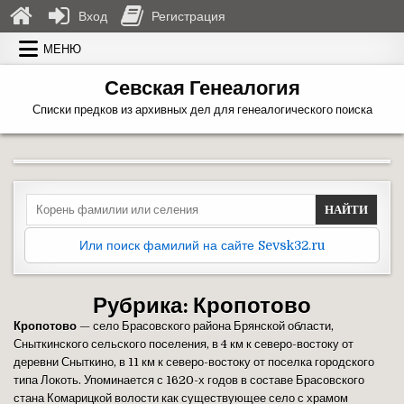
Вход
Регистрация
Перейти к содержимому
МЕНЮ
Севская Генеалогия
Списки предков из архивных дел для генеалогического поиска
Search for:
Или поиск фамилий на сайте Sevsk32.ru
Рубрика:
Кропотово
Кропотово
— село Брасовского района Брянской области,
Сныткинского сельского поселения, в 4 км к северо-востоку от
деревни Сныткино, в 11 км к северо-востоку от поселка городского
типа Локоть. Упоминается с 1620-х годов в составе Брасовского
стана Комарицкой волости как существующее село с храмом