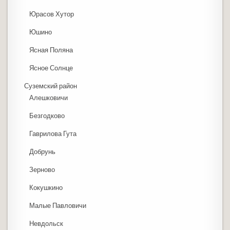
Юрасов Хутор
Юшино
Ясная Поляна
Ясное Солнце
Суземский район
Алешковичи
Безгодково
Гаврилова Гута
Добрунь
Зерново
Кокушкино
Малые Павловичи
Невдольск