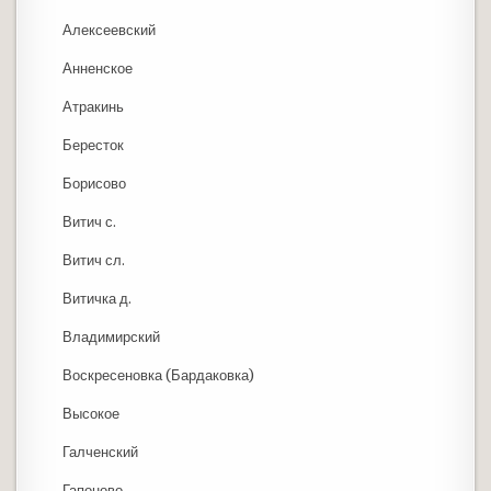
Алексеевский
Анненское
Атракинь
Бересток
Борисово
Витич с.
Витич сл.
Витичка д.
Владимирский
Воскресеновка (Бардаковка)
Высокое
Галченский
Гапоново