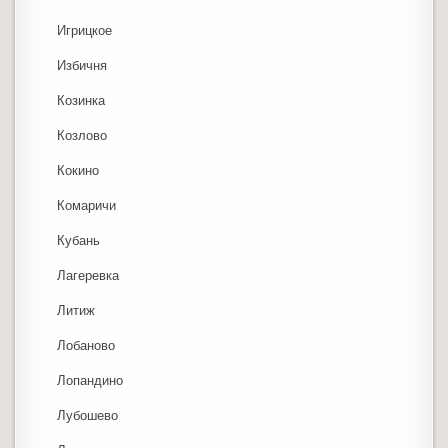
Игрицкое
Избичня
Козинка
Козлово
Кокино
Комаричи
Кубань
Лагеревка
Литиж
Лобаново
Лопандино
Лубошево