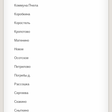
Коммуна Пчела
Коробкина
Коростель
Кропотово
Матенино
Новое
Осотское
Петрилово
Погребы д.
Рассошка
Сергеева
Скакино
Сныткино