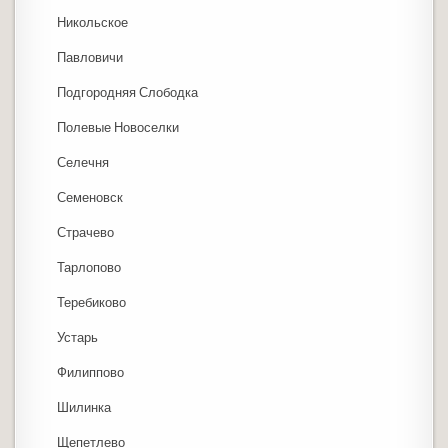
Никольское
Павловичи
Подгородняя Слободка
Полевые Новоселки
Селечня
Семеновск
Страчево
Тарлопово
Теребиково
Устарь
Филиппово
Шилинка
Щепетлево