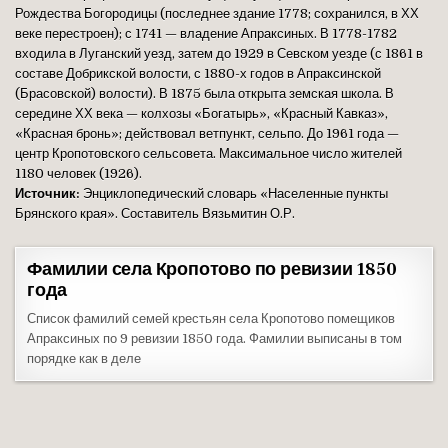
Рождества Богородицы (последнее здание 1778; сохранился, в ХХ
веке перестроен); с 1741 — владение Апраксиных. В 1778-1782
входила в Луганский уезд, затем до 1929 в Севском уезде (с 1861 в
составе Добрикской волости, с 1880-х годов в Апраксинской
(Брасовской) волости). В 1875 была открыта земская школа. В
середине ХХ века — колхозы «Богатырь», «Красный Кавказ»,
«Красная бронь»; действовал ветпункт, сельпо. До 1961 года —
центр Кропотовского сельсовета. Максимальное число жителей
1180 человек (1926).
Источник:
Энциклопедический словарь «Населенные пункты
Брянского края». Составитель Вязьмитин О.Р.
Фамилии села Кропотово по ревизии 1850
года
Список фамилий семей крестьян села Кропотово помещиков
Апраксиных по 9 ревизии 1850 года. Фамилии выписаны в том
порядке как в деле