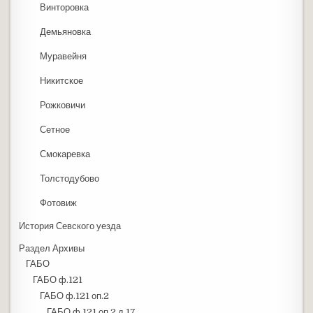
Винторовка
Демьяновка
Муравейня
Никитское
Рожковичи
Сетное
Смокаревка
Толстодубово
Фотовиж
История Севского уезда
Раздел Архивы
ГАБО
ГАБО ф.121
ГАБО ф.121 оп.2
ГАБО ф.121 оп.2 д.17