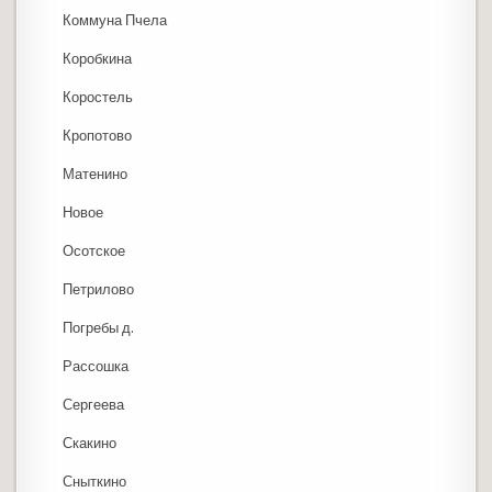
Коммуна Пчела
Коробкина
Коростель
Кропотово
Матенино
Новое
Осотское
Петрилово
Погребы д.
Рассошка
Сергеева
Скакино
Сныткино