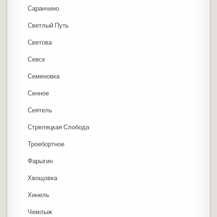
Саранчино
Светлый Путь
Светова
Севск
Семеновка
Сенное
Сеятель
Стрелецкая Слобода
Троебортное
Фарыгин
Хвощовка
Хинель
Чемлыж