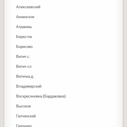
Алексеевский
Анненское
Атракинь
Бересток
Борисово
Витич с.
Витич сл.
Витичка д.
Владимирский
Воскресеновка (Бардаковка)
Высокое
Галченский
Гапоново