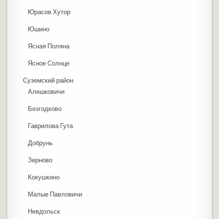
Юрасов Хутор
Юшино
Ясная Поляна
Ясное Солнце
Суземский район
Алешковичи
Безгодково
Гаврилова Гута
Добрунь
Зерново
Кокушкино
Малые Павловичи
Невдольск