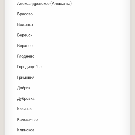
Александровское (Алешанка)
Брасово
Вежонка
Веребск
Верхнее
Глоднево
Городище 1-е
Гримовня
Добрик
Дубровка
Казинка
Калошичье
Клинское