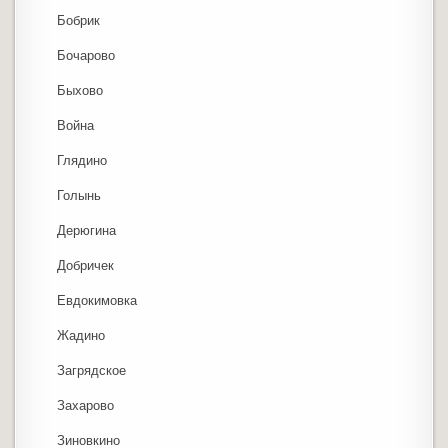
Бобрик
Бочарово
Быхово
Война
Глядино
Голынь
Дерюгина
Добричек
Евдокимовка
Жадино
Загрядское
Захарово
Зиновкино