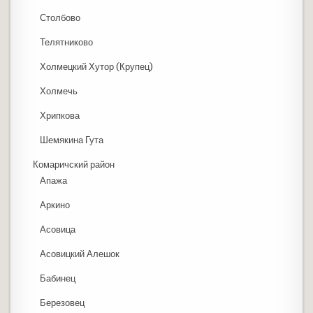
Столбово
Телятниково
Холмецкий Хутор (Крупец)
Холмечь
Хрипкова
Шемякина Гута
Комаричский район
Апажа
Аркино
Асовица
Асовицкий Алешок
Бабинец
Березовец