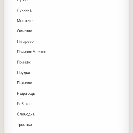
Лукинка
Мостечня
Ольгино
Пигарево
Починок Алешок
Причиж
Прудки
Пьяново
Радогощь
Робское
Слободка
Тростная