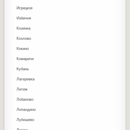
Игрицкое
Избичня
Козинка
Козлово
Кокино
Комаричи
Кубань
Лагеревка
Литиж
Лобаново
Лопандино
Лубошево
Лугань