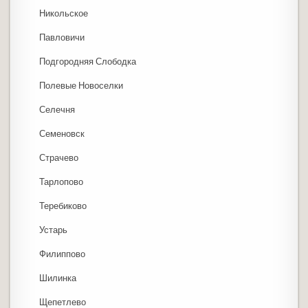
Никольское
Павловичи
Подгородняя Слободка
Полевые Новоселки
Селечня
Семеновск
Страчево
Тарлопово
Теребиково
Устарь
Филиппово
Шилинка
Щепетлево