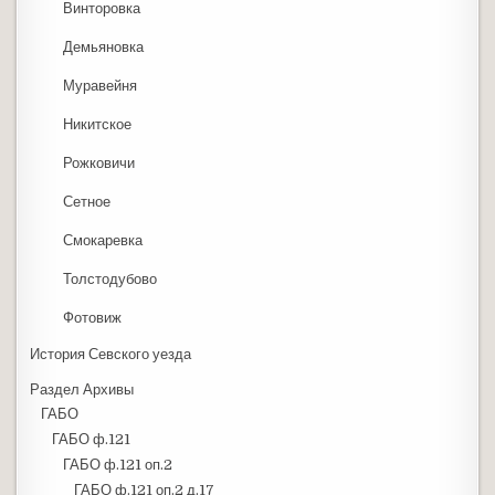
Винторовка
Демьяновка
Муравейня
Никитское
Рожковичи
Сетное
Смокаревка
Толстодубово
Фотовиж
История Севского уезда
Раздел Архивы
ГАБО
ГАБО ф.121
ГАБО ф.121 оп.2
ГАБО ф.121 оп.2 д.17