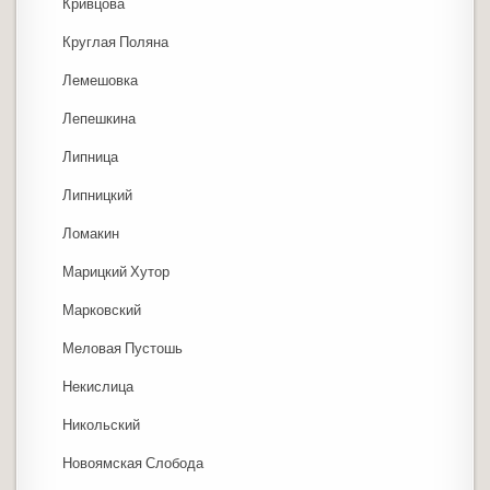
Кривцова
Круглая Поляна
Лемешовка
Лепешкина
Липница
Липницкий
Ломакин
Марицкий Хутор
Марковский
Меловая Пустошь
Некислица
Никольский
Новоямская Слобода