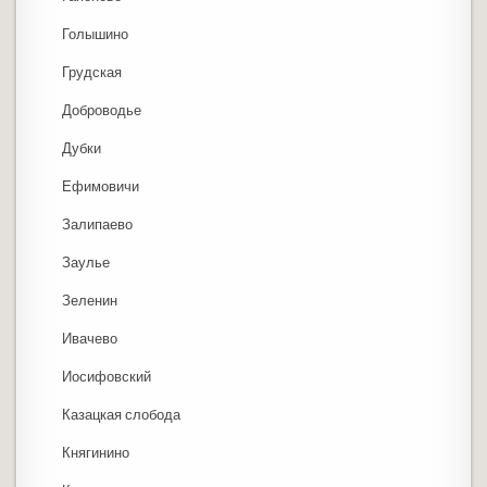
Голышино
Грудская
Доброводье
Дубки
Ефимовичи
Залипаево
Заулье
Зеленин
Ивачево
Иосифовский
Казацкая слобода
Княгинино