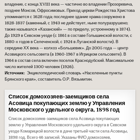
владение, с конца XVIII века — частично во владении Прозоревича,
позднее Монсов, Офросимовых. Приход церкви Рождества Христова
упоминается с 1628 года; последнее здание храма сооружено в
1828-1837 (каменный, с 1943 не действует, ныне полуразрушено;
также назывался «Казанский» — по приделу, устроенному в 1874).
До 1929 в Севском уезде (с 1861 в составе Голышинской волости, с
1880-х годов в Селеченской, с 1924 в Луганской волости). В
середине ХХ века — колхоз «Большевик». До 2005 года — центр
Асовицкого сельсовета (в 1960-1967 в Игрицком сельсовете). В
1964 в состав села включен поселок Краснодубский. Максимальное
число жителей 1300 человек (1926).
Источник:
Энциклопедический словарь «Населенные пункты
Брянского края», составитель О.Р. Вязьмитин.
Список домохозяев-заемщиков села
Асовица покупающих землю у Управления
Московского удельного округа, 1898 год
Список домохозяев-заемщиков села Асовица покупающих
землю у Управления Московского удельного округа в Севском
уезде Комарицкой волости в даче третьей части села Асовицы,
1898 год. Всего 46 записей. Указаны ФИО домохозяев,