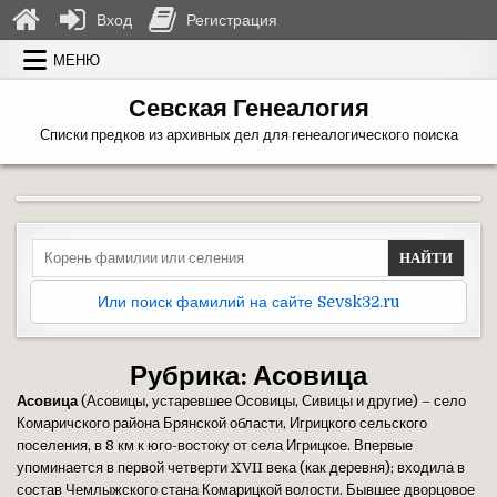
Вход
Регистрация
Перейти к содержимому
МЕНЮ
Севская Генеалогия
Списки предков из архивных дел для генеалогического поиска
Search for:
Или поиск фамилий на сайте Sevsk32.ru
Рубрика:
Асовица
Асовица
(Асовицы, устаревшее Осовицы, Сивицы и другие) – село
Комаричского района Брянской области, Игрицкого сельского
поселения, в 8 км к юго-востоку от села Игрицкое. Впервые
упоминается в первой четверти XVII века (как деревня); входила в
состав Чемлыжского стана Комарицкой волости. Бывшее дворцовое