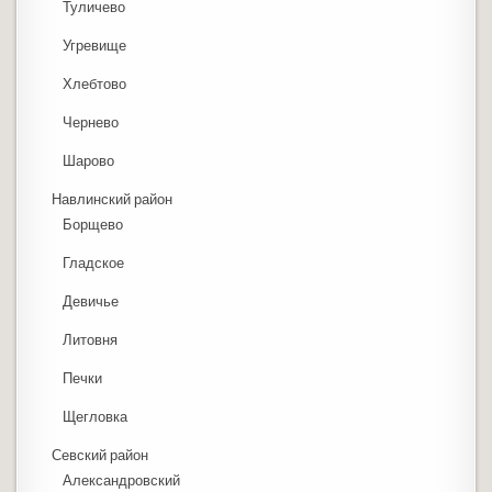
Туличево
Угревище
Хлебтово
Чернево
Шарово
Навлинский район
Борщево
Гладское
Девичье
Литовня
Печки
Щегловка
Севский район
Александровский