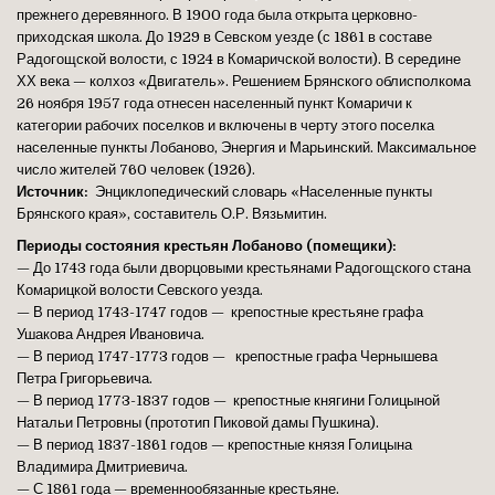
прежнего деревянного. В 1900 года была открыта церковно-
приходская школа. До 1929 в Севском уезде (с 1861 в составе
Радогощской волости, с 1924 в Комаричской волости). В середине
ХХ века — колхоз «Двигатель». Решением Брянского облисполкома
26 ноября 1957 года отнесен населенный пункт Комаричи к
категории рабочих поселков и включены в черту этого поселка
населенные пункты Лобаново, Энергия и Марьинский. Максимальное
число жителей 760 человек (1926).
Источник:
Энциклопедический словарь «Населенные пункты
Брянского края», составитель О.Р. Вязьмитин.
Периоды состояния крестьян Лобаново (помещики):
— До 1743 года были дворцовыми крестьянами Радогощского стана
Комарицкой волости Севского уезда.
— В период 1743-1747 годов — крепостные крестьяне графа
Ушакова Андрея Ивановича.
— В период 1747-1773 годов — крепостные графа Чернышева
Петра Григорьевича.
— В период 1773-1837 годов — крепостные княгини Голицыной
Натальи Петровны (прототип Пиковой дамы Пушкина).
— В период 1837-1861 годов — крепостные князя Голицына
Владимира Дмитриевича.
— С 1861 года — временнообязанные крестьяне.