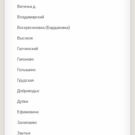
Витичка д.
Владимирский
Воскресеновка (Бардаковка)
Высокое
Галченский
Гапоново
Голышино
Грудская
Доброводье
Дубки
Ефимовичи
Залипаево
Заулье