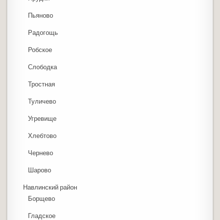
Пьяново
Радогощь
Робское
Слободка
Тростная
Туличево
Угревище
Хлебтово
Чернево
Шарово
Навлинский район
Борщево
Гладское