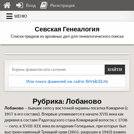
Вход
Регистрация
Перейти к содержимому
МЕНЮ
Севская Генеалогия
Списки предков из архивных дел для генеалогического поиска
Search for:
Или поиск фамилий на сайте Sevsk32.ru
Рубрика:
Лобаново
Лобаново
– бывшее село у восточной окраины поселка Комаричи (с
1957 в его составе). Впервые упоминается в начале XVII века как
деревня в составе Радогощского стана Комарицкой волости; с 1706
— село, в XVIII-XIX века во владении Голицыных, при которых был
выстроен каменный Троицкий храм (1805, разрушен в 1943) взамен