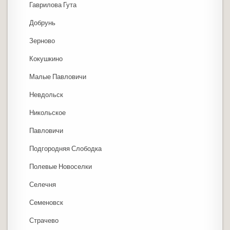
Гаврилова Гута
Добрунь
Зерново
Кокушкино
Малые Павловичи
Невдольск
Никольское
Павловичи
Подгородняя Слободка
Полевые Новоселки
Селечня
Семеновск
Страчево