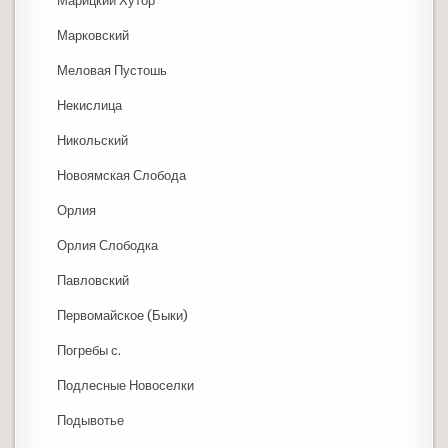
Марицкий Хутор
Марковский
Меловая Пустошь
Некислица
Никольский
Новоямская Слобода
Орлия
Орлия Слободка
Павловский
Первомайское (Быки)
Погребы с.
Подлесные Новоселки
Подывотье