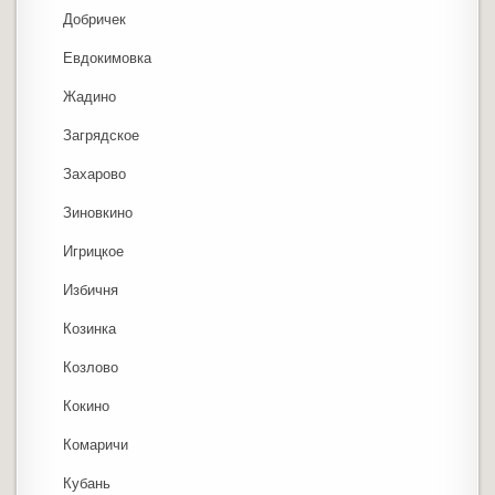
Добричек
Евдокимовка
Жадино
Загрядское
Захарово
Зиновкино
Игрицкое
Избичня
Козинка
Козлово
Кокино
Комаричи
Кубань