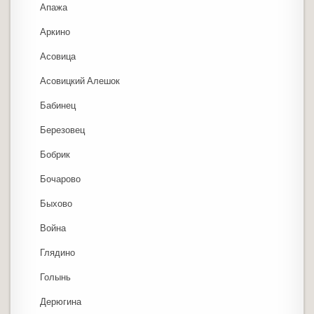
Апажа
Аркино
Асовица
Асовицкий Алешок
Бабинец
Березовец
Бобрик
Бочарово
Быхово
Война
Глядино
Голынь
Дерюгина