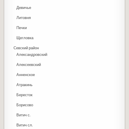
Девичье
Литовня
Печки
Щегловка
Севский район
Александровский
Алексеевский
Анненское
Атракинь
Бересток
Борисово
Витич с.
Витич сл.