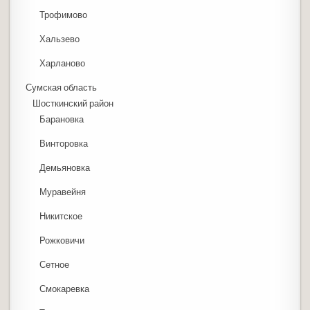
Трофимово
Хальзево
Харланово
Сумская область
Шосткинский район
Барановка
Винторовка
Демьяновка
Муравейня
Никитское
Рожковичи
Сетное
Смокаревка