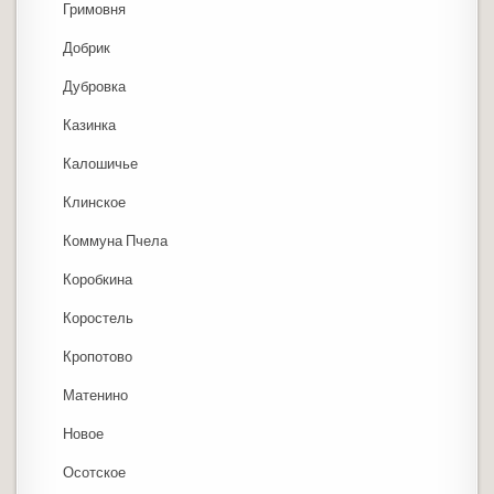
Гримовня
Добрик
Дубровка
Казинка
Калошичье
Клинское
Коммуна Пчела
Коробкина
Коростель
Кропотово
Матенино
Новое
Осотское