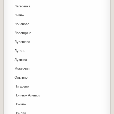
Лагеревка
Литиж
Лобаново
Лопандино
Лубошево
Лугань
Лукинка
Мостечня
Ольгино
Пигарево
Починок Алешок
Причиж
Прудки