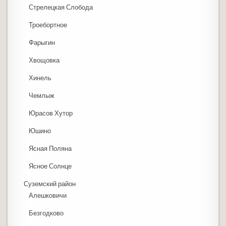
Стрелецкая Слобода
Троебортное
Фарыгин
Хвощовка
Хинель
Чемлыж
Юрасов Хутор
Юшино
Ясная Поляна
Ясное Солнце
Суземский район
Алешковичи
Безгодково