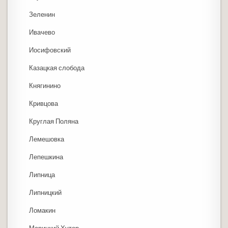
Зеленин
Ивачево
Иосифовский
Казацкая слобода
Княгинино
Кривцова
Круглая Поляна
Лемешовка
Лепешкина
Липница
Липницкий
Ломакин