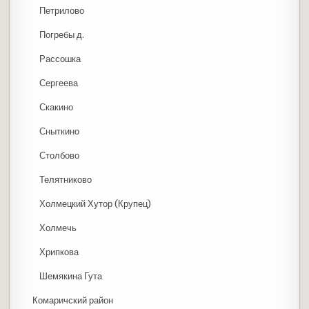
Петрилово
Погребы д.
Рассошка
Сергеева
Скакино
Сныткино
Столбово
Телятниково
Холмецкий Хутор (Крупец)
Холмечь
Хрипкова
Шемякина Гута
Комаричский район