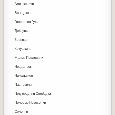
Алешковичи
Безгодково
Гаврилова Гута
Добрунь
Зерново
Кокушкино
Малые Павловичи
Невдольск
Никольское
Павловичи
Подгородняя Слободка
Полевые Новоселки
Селечня