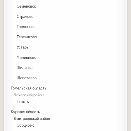
Семеновск
Страчево
Тарлопово
Теребиково
Устарь
Филиппово
Шилинка
Щепетлево
Гомельская область
Чечерский район
Покоть
Курская область
Дмитриевский район
Осоцкое с.