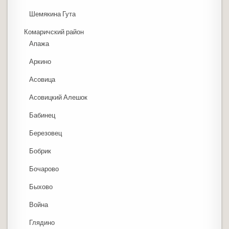
Шемякина Гута
Комаричский район
Апажа
Аркино
Асовица
Асовицкий Алешок
Бабинец
Березовец
Бобрик
Бочарово
Быхово
Война
Глядино