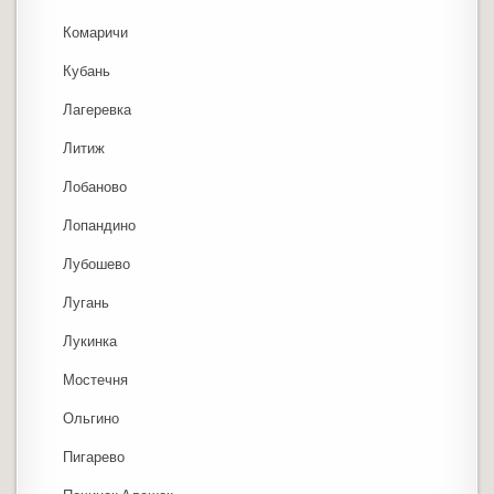
Комаричи
Кубань
Лагеревка
Литиж
Лобаново
Лопандино
Лубошево
Лугань
Лукинка
Мостечня
Ольгино
Пигарево