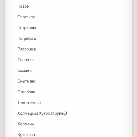
Новое
Осотское
Петрилово
Погребы д.
Рассошка
Сергеева
Скакино
Сныткино
Столбово
Телятниково
Холмецкий Хутор (Крупец)
Холмечь
Хрипкова