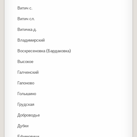
Витич с.
Витич сл.
Витичка д.
Владимирский
Воскресеновка (Бардаковка)
Высокое
Галченский
Гапоново
Голышино
Грудская
Доброводье
Дубки
Ефимовичи