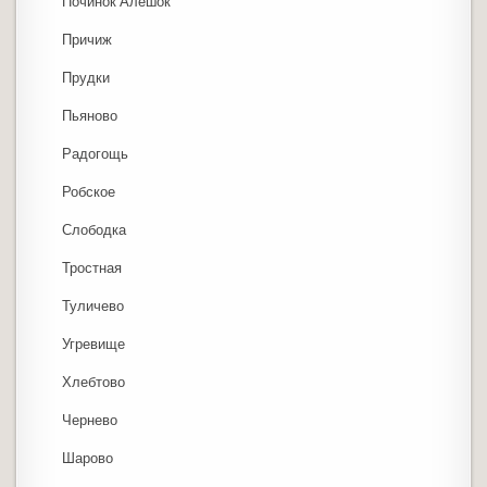
Починок Алешок
Причиж
Прудки
Пьяново
Радогощь
Робское
Слободка
Тростная
Туличево
Угревище
Хлебтово
Чернево
Шарово