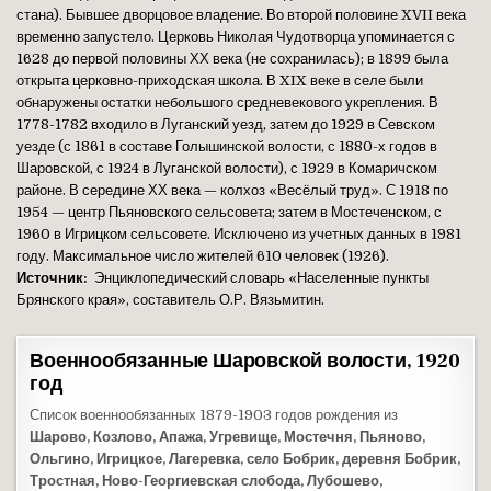
стана). Бывшее дворцовое владение. Во второй половине XVII века
временно запустело. Церковь Николая Чудотворца упоминается с
1628 до первой половины ХХ века (не сохранилась); в 1899 была
открыта церковно-приходская школа. В XIX веке в селе были
обнаружены остатки небольшого средневекового укрепления. В
1778-1782 входило в Луганский уезд, затем до 1929 в Севском
уезде (с 1861 в составе Голышинской волости, с 1880-х годов в
Шаровской, с 1924 в Луганской волости), с 1929 в Комаричском
районе. В середине ХХ века — колхоз «Весёлый труд». С 1918 по
1954 — центр Пьяновского сельсовета; затем в Мостеченском, с
1960 в Игрицком сельсовете. Исключено из учетных данных в 1981
году. Максимальное число жителей 610 человек (1926).
Источник:
Энциклопедический словарь «Населенные пункты
Брянского края», составитель О.Р. Вязьмитин.
Военнообязанные Шаровской волости, 1920
год
Список военнообязанных 1879-1903 годов рождения из
Шарово, Козлово, Апажа, Угревище, Мостечня, Пьяново,
Ольгино, Игрицкое, Лагеревка, село Бобрик, деревня Бобрик,
Тростная, Ново-Георгиевская слобода, Лубошево,