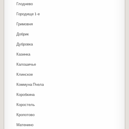
Глоднево
Городище 1-е
Гримовня
Добрик
Дубровка
Казинка
Калошичье
Клинское
Коммуна Пчела
Коробкина
Коростель
Кропотово
Матенино