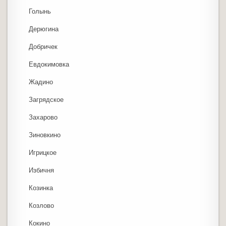
Голынь
Дерюгина
Добричек
Евдокимовка
Жадино
Загрядское
Захарово
Зиновкино
Игрицкое
Избичня
Козинка
Козлово
Кокино