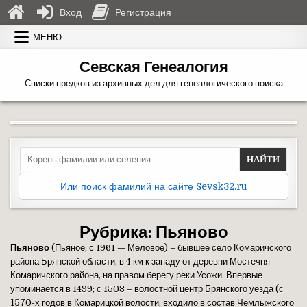
Вход
Регистрация
Перейти к содержимому
МЕНЮ
Севская Генеалогия
Списки предков из архивных дел для генеалогического поиска
Search for:
Или поиск фамилий на сайте Sevsk32.ru
Рубрика:
Пьяново
Пьяново
(Пьяное; с 1961 — Меловое) – бывшее село Комаричского
района Брянской области, в 4 км к западу от деревни Мостечня
Комаричского района, на правом берегу реки Усожи. Впервые
упоминается в 1499; с 1503 – волостной центр Брянского уезда (с
1570-х годов в Комарицкой волости, входило в состав Чемлыжского