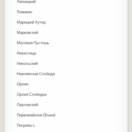
Липницкий
Ломакин
Марицкий Хутор
Марковский
Меловая Пустошь
Некислица
Никольский
Новоямская Слобода
Орлия
Орлия Слободка
Павловский
Первомайское (Быки)
Погребы с.