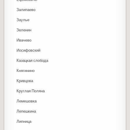
Залипаево
Заулье
Зеленин
Ивачево
Иосифовский
Казацкая слобода
Княгинино
Кривцова
Круглая Поляна
Лемешовка
Лепешкина
Липница