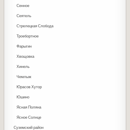
Сенное
Сеятель
Стрелецкая Слобода
Троебортное
Фарыгин
Хвощовка
Хинель
Чемлыж
Юрасов Хутор
Юшино
Ясная Поляна
Ясное Солнце
Суземский район