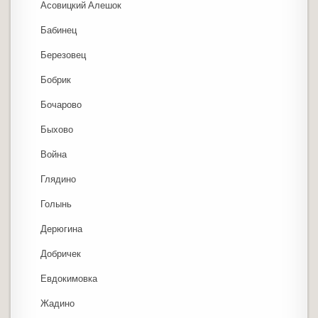
Асовицкий Алешок
Бабинец
Березовец
Бобрик
Бочарово
Быхово
Война
Глядино
Голынь
Дерюгина
Добричек
Евдокимовка
Жадино