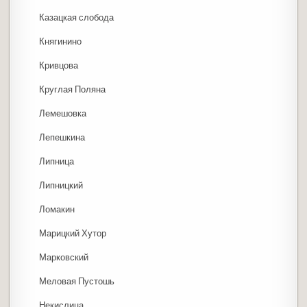
Казацкая слобода
Княгинино
Кривцова
Круглая Поляна
Лемешовка
Лепешкина
Липница
Липницкий
Ломакин
Марицкий Хутор
Марковский
Меловая Пустошь
Некислица