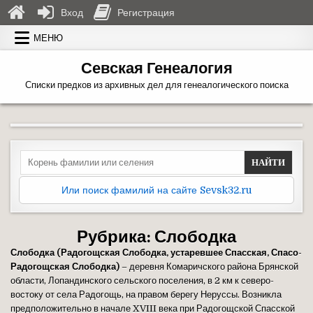
Вход
Регистрация
Перейти к содержимому
МЕНЮ
Севская Генеалогия
Списки предков из архивных дел для генеалогического поиска
Search for:
Или поиск фамилий на сайте Sevsk32.ru
Рубрика:
Слободка
Слободка (Радогощская Слободка, устаревшее Спасская, Спасо-
Радогощская Слободка)
– деревня Комаричского района Брянской
области, Лопандинского сельского поселения, в 2 км к северо-
востоку от села Радогощь, на правом берегу Неруссы. Возникла
предположительно в начале XVIII века при Радогощской Спасской