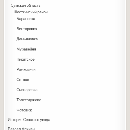
Сумская область
Шосткинский район
Барановка
Винторовка
Демьяновка
Муравейня
Никитское
Рожковичи
Сетное
Смокаревка
Толстодубово
Фотовиж
История Севского уезда
Раздел Архивы