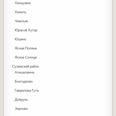
Хвощовка
Хинель
Чемлыж
Юрасов Хутор
Юшино
Ясная Поляна
Ясное Солнце
Суземский район
Алешковичи
Безгодково
Гаврилова Гута
Добрунь
Зерново