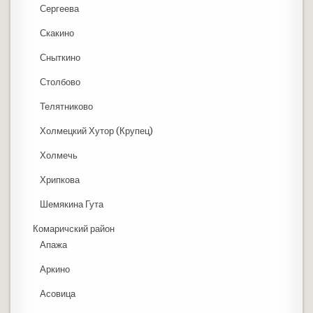
Сергеева
Скакино
Сныткино
Столбово
Телятниково
Холмецкий Хутор (Крупец)
Холмечь
Хрипкова
Шемякина Гута
Комаричский район
Апажа
Аркино
Асовица