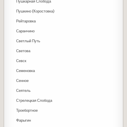
Пушкарная Слобода
Пушкино (Коростовка)
Рейтаровка
Саранчино
Светлый Путь
Светова
Севск
Семеновка
Сенное
Сеятель
Стрелецкая Слобода
Троебортное
Фарыгин