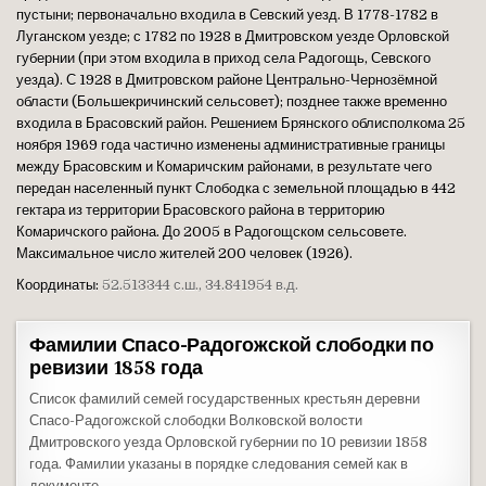
пустыни; первоначально входила в Севский уезд. В 1778-1782 в
Луганском уезде; с 1782 по 1928 в Дмитровском уезде Орловской
губернии (при этом входила в приход села Радогощь, Севского
уезда). С 1928 в Дмитровском районе Центрально-Чернозёмной
области (Большекричинский сельсовет); позднее также временно
входила в Брасовский район. Решением Брянского облисполкома 25
ноября 1969 года частично изменены административные границы
между Брасовским и Комаричским районами, в результате чего
передан населенный пункт Слободка с земельной площадью в 442
гектара из территории Брасовского района в территорию
Комаричского района. До 2005 в Радогощском сельсовете.
Максимальное число жителей 200 человек (1926).
Координаты:
52.513344 с.ш., 34.841954 в.д.
Фамилии Спасо-Радогожской слободки по
ревизии 1858 года
Список фамилий семей государственных крестьян деревни
Спасо-Радогожской слободки Волковской волости
Дмитровского уезда Орловской губернии по 10 ревизии 1858
года. Фамилии указаны в порядке следования семей как в
документе.