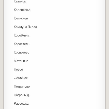
Казинка
Калошичье
Клинское
Коммуна Пчела
Коробкина
Коростель
Кропотово
Матенино
Новое
Осотское
Петрилово
Погребы д.
Рассошка