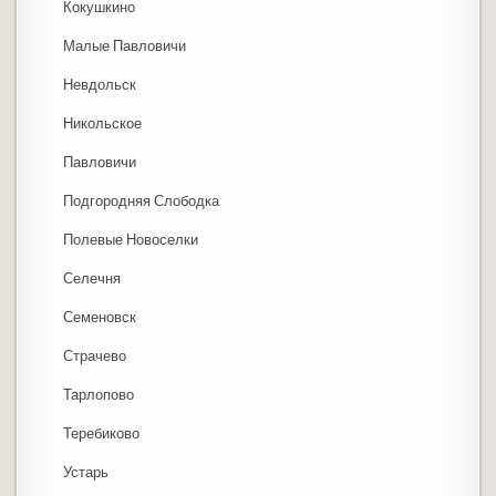
Кокушкино
Малые Павловичи
Невдольск
Никольское
Павловичи
Подгородняя Слободка
Полевые Новоселки
Селечня
Семеновск
Страчево
Тарлопово
Теребиково
Устарь