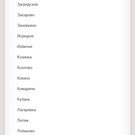
Загрядское
Захарово
Зиновкино
Игрицкое
Избичня
Козинка
Козлово
Кокино
Комаричи
Кубань
Лагеревка
Литиж
Лобаново