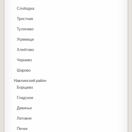
Слободка
Тростная
Туличево
Угревище
Хлебтово
Чернево
Шарово
Навлинский район
Борщево
Гладское
Девичье
Литовня
Печки