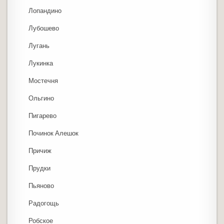
Лопандино
Лубошево
Лугань
Лукинка
Мостечня
Ольгино
Пигарево
Починок Алешок
Причиж
Прудки
Пьяново
Радогощь
Робское