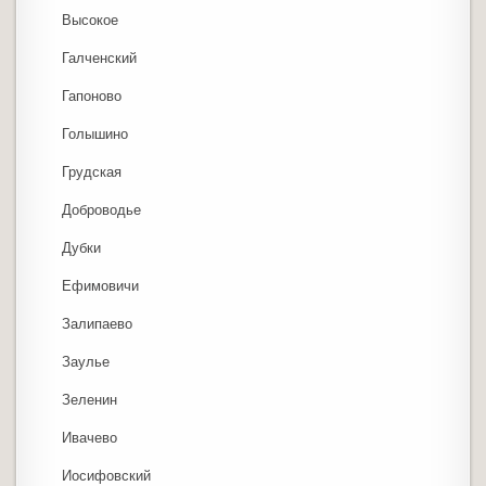
Высокое
Галченский
Гапоново
Голышино
Грудская
Доброводье
Дубки
Ефимовичи
Залипаево
Заулье
Зеленин
Ивачево
Иосифовский