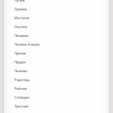
Лугань
Лукинка
Мостечня
Ольгино
Пигарево
Починок Алешок
Причиж
Прудки
Пьяново
Радогощь
Робское
Слободка
Тростная