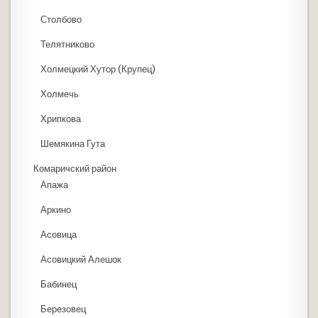
Столбово
Телятниково
Холмецкий Хутор (Крупец)
Холмечь
Хрипкова
Шемякина Гута
Комаричский район
Апажа
Аркино
Асовица
Асовицкий Алешок
Бабинец
Березовец