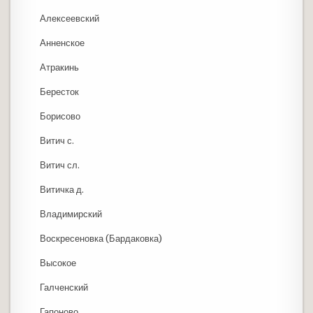
Алексеевский
Анненское
Атракинь
Бересток
Борисово
Витич с.
Витич сл.
Витичка д.
Владимирский
Воскресеновка (Бардаковка)
Высокое
Галченский
Гапоново