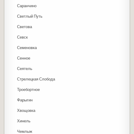
Саранчино
Светлый Путь
Светова
Севск
Семеновка
Сенное
Сеятель
Стрелецкая Слобода
Троебортное
Фарыгин
Хвощовка
Хинель
Чемлыж