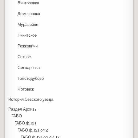
Винторовка
Демьяновка
Муравейня
Никитское
Рожковичи
Сетное
Смокаревка
Толстодубово
Фотовиж
История Севского уезда
Раздел Архивы
ГАБО
ГАБО ф.121
ГАБО ф.121 оп.2
ГАБО ф.121 оп.2 д.17