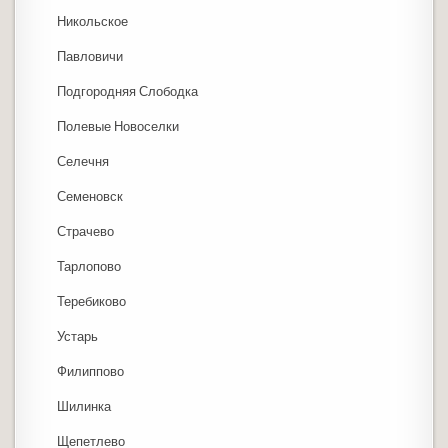
Никольское
Павловичи
Подгородняя Слободка
Полевые Новоселки
Селечня
Семеновск
Страчево
Тарлопово
Теребиково
Устарь
Филиппово
Шилинка
Щепетлево