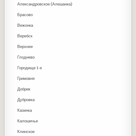
Александровское (Алешанка)
Брасово
Вежонка
Веребск
Верхнее
Глоднево
Городище 1-е
Гримовня
Добрик
Дубровка
Казинка
Калошичье
Клинское