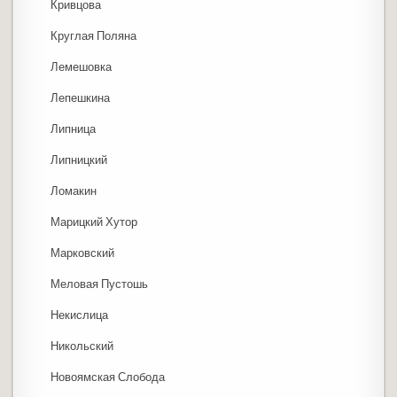
Кривцова
Круглая Поляна
Лемешовка
Лепешкина
Липница
Липницкий
Ломакин
Марицкий Хутор
Марковский
Меловая Пустошь
Некислица
Никольский
Новоямская Слобода