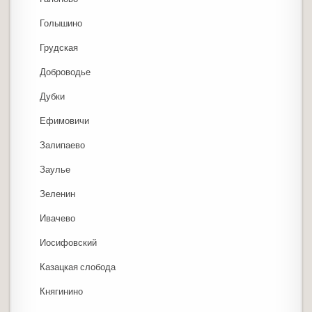
Голышино
Грудская
Доброводье
Дубки
Ефимовичи
Залипаево
Заулье
Зеленин
Ивачево
Иосифовский
Казацкая слобода
Княгинино