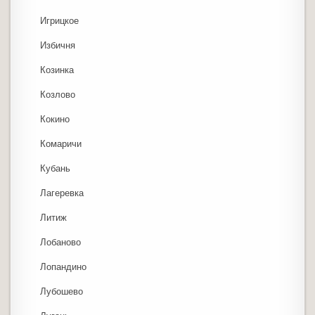
Игрицкое
Избичня
Козинка
Козлово
Кокино
Комаричи
Кубань
Лагеревка
Литиж
Лобаново
Лопандино
Лубошево