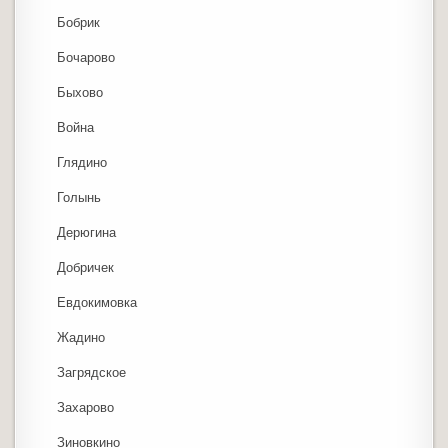
Бобрик
Бочарово
Быхово
Война
Глядино
Голынь
Дерюгина
Добричек
Евдокимовка
Жадино
Загрядское
Захарово
Зиновкино