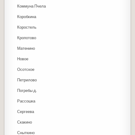
Коммуна Пчела
Коробкина
Коростель
Кропотово
Матенино
Новое
Осотское
Петрилово
Погребы д.
Рассошка
Сергеева
Скакино
Сныткино