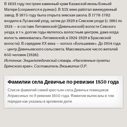
В 1833 году построен каменный храм Казанской иконы Божьей
Матери (сохранился в руинах). В XIX веке работал винокуренный
завод. В 1875 году была открыта земская школа. В 1778-1782
входило в Луганский уезд, затем до 1929 в Севском уезде (с 1861 по
1924 — в составе Литовенской (Девичьенской) волости Севского
уезда, в т.ч. долгие годы являлось волостным центром, даже когда
волость именовалась Литовенской; в 1924-1929 в Брасовской
волости). В середине ХХ века — колхоз «Большевик». До 1954 года
– центр Девичьевского сельсовета. Максимальное число жителей
650 человек (1926).
Источник: Энциклопедический словарь «Населенные пункты
Брянского края». Составитель Вязьмитин О.Р.
Фамилии села Девичье по ревизии 1850 года
Список фамилий семей крестьян села Девичье помещиков
Апраксиных по 9 ревизии 1850 года. Фамилии выписаны в том
порядке как указаны в архивном деле