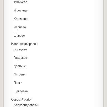
Туличево
Угревище
Хлебтово
Чернево
Шарово
Навлинский район
Борщево
Гладское
Девичье
Литовня
Печки
Щегловка
Севский район
Александровский