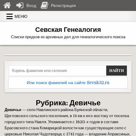
Вход
Регистрация
Перейти к содержимому
МЕНЮ
Севская Генеалогия
Списки предков из архивных дел для генеалогического поиска
Search for:
Или поиск фамилий на сайте Sevsk32.ru
Рубрика:
Девичье
Девичье
— село Навлинского района Брянской области,
Щегловского сельского поселения, в 14 км к юго-востоку от поселка
городского типа Навля. Упоминается с 1620-х годов в составе
Брасовского стана Комарицкой волости как существующее село с
церковью Николая Чудотворца; с 1741 года — владение Апраксиных.