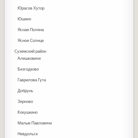
Юрасов Хутор
Юшино
Ясная Поляна
Ясное Солнце
Суземский район
Алешковичи
Безгодково
Гаврилова Гута
Добрунь
Зерново
Кокушкино
Малые Павловичи
Невдольск