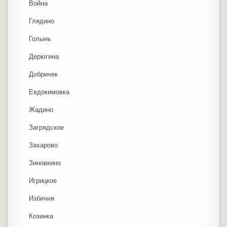
Война
Глядино
Голынь
Дерюгина
Добричек
Евдокимовка
Жадино
Загрядское
Захарово
Зиновкино
Игрицкое
Избичня
Козинка