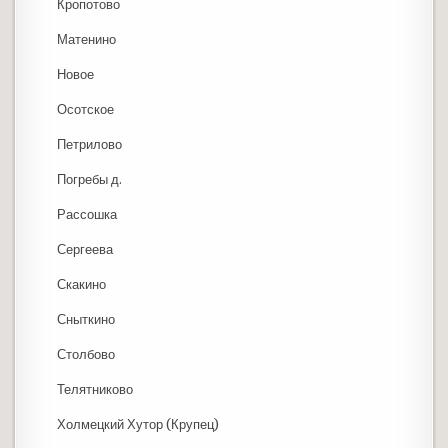
Кропотово
Матенино
Новое
Осотское
Петрилово
Погребы д.
Рассошка
Сергеева
Скакино
Сныткино
Столбово
Телятниково
Холмецкий Хутор (Крупец)