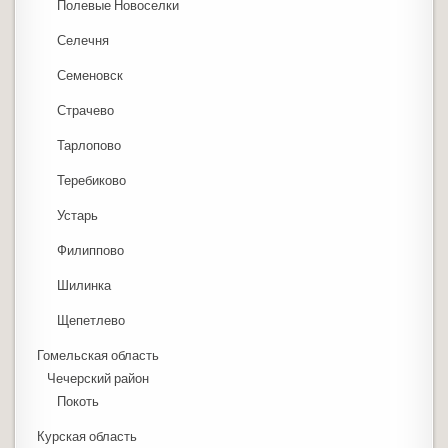
Полевые Новоселки
Селечня
Семеновск
Страчево
Тарлопово
Теребиково
Устарь
Филиппово
Шилинка
Щепетлево
Гомельская область
Чечерский район
Покоть
Курская область