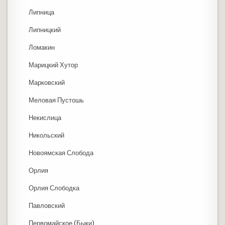
Липница
Липницкий
Ломакин
Марицкий Хутор
Марковский
Меловая Пустошь
Некислица
Никольский
Новоямская Слобода
Орлия
Орлия Слободка
Павловский
Первомайское (Быки)