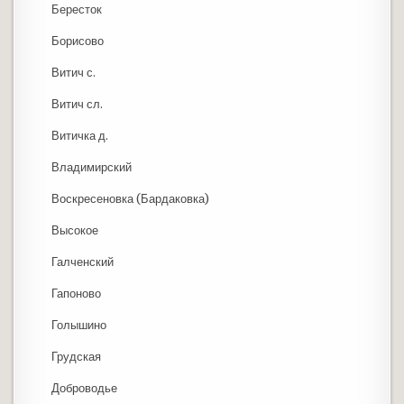
Бересток
Борисово
Витич с.
Витич сл.
Витичка д.
Владимирский
Воскресеновка (Бардаковка)
Высокое
Галченский
Гапоново
Голышино
Грудская
Доброводье