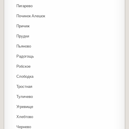
Пигарево
Починок Алешок
Причиж
Прудки
Пьяново
Радогощь
Робское
Слободка
Тростная
Туличево
Угревище
Хлебтово
Чернево