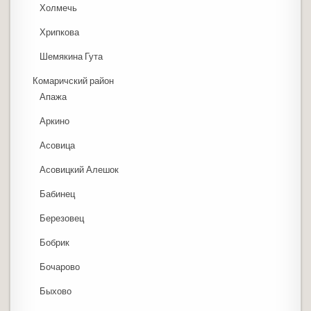
Холмечь
Хрипкова
Шемякина Гута
Комаричский район
Апажа
Аркино
Асовица
Асовицкий Алешок
Бабинец
Березовец
Бобрик
Бочарово
Быхово