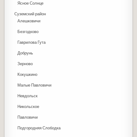
Ясное Солнце
Суземский район
Алешковичи
Безгодково
Гаврилова Гута
Добрунь
Зерново
Кокушкино
Малые Павловичи
Невдольск
Никольское
Павловичи
Подгородняя Слободка