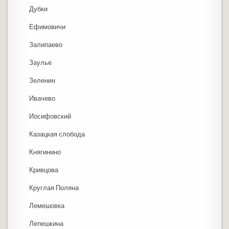
Дубки
Ефимовичи
Залипаево
Заулье
Зеленин
Ивачево
Иосифовский
Казацкая слобода
Княгинино
Кривцова
Круглая Поляна
Лемешовка
Лепешкина