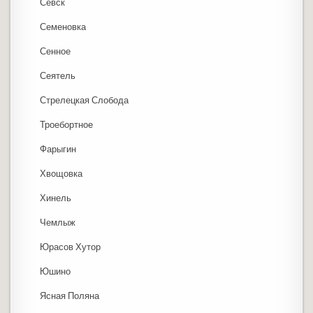
Севск
Семеновка
Сенное
Сеятель
Стрелецкая Слобода
Троебортное
Фарыгин
Хвощовка
Хинель
Чемлыж
Юрасов Хутор
Юшино
Ясная Поляна