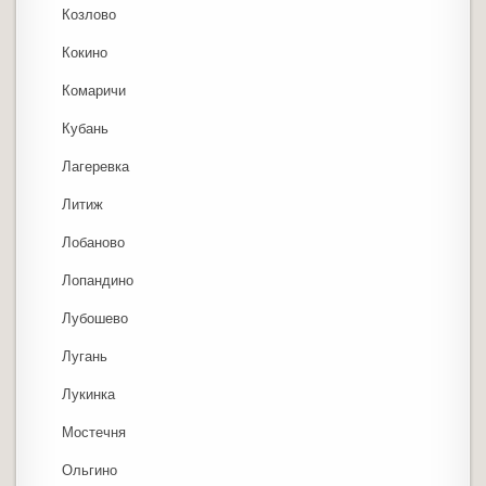
Козлово
Кокино
Комаричи
Кубань
Лагеревка
Литиж
Лобаново
Лопандино
Лубошево
Лугань
Лукинка
Мостечня
Ольгино