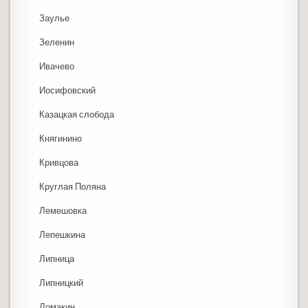
Заулье
Зеленин
Ивачево
Иосифовский
Казацкая слобода
Княгинино
Кривцова
Круглая Поляна
Лемешовка
Лепешкина
Липница
Липницкий
Ломакин