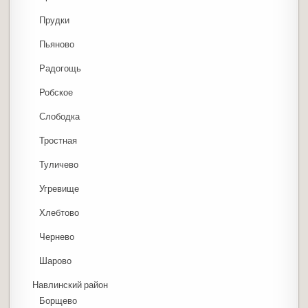
Прудки
Пьяново
Радогощь
Робское
Слободка
Тростная
Туличево
Угревище
Хлебтово
Чернево
Шарово
Навлинский район
Борщево