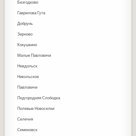
Безгодково
Гаврилова Гута
Добрунь
Зерново
Кокушкино
Малые Павловичи
Невдольск
Никольское
Павловичи
Подгородняя Слободка
Полевые Новоселки
Селечня
Семеновск