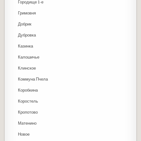
Городище 1-е
Гримовня
Добрик
Дубровка
Казинка
Калошичье
Клинское
Коммуна Пчела
Коробкина
Коростель
Кропотово
Матенино
Новое