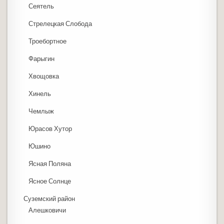
Сеятель
Стрелецкая Слобода
Троебортное
Фарыгин
Хвощовка
Хинель
Чемлыж
Юрасов Хутор
Юшино
Ясная Поляна
Ясное Солнце
Суземский район
Алешковичи