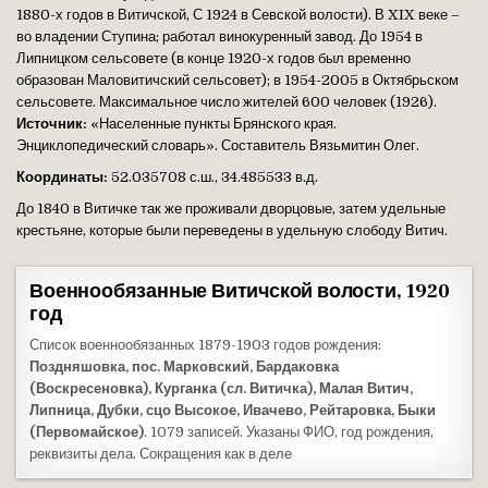
1880-х годов в Витичской, С 1924 в Севской волости). В XIX веке –
во владении Ступина; работал винокуренный завод. До 1954 в
Липницком сельсовете (в конце 1920-х годов был временно
образован Маловитичский сельсовет); в 1954-2005 в Октябрьском
сельсовете. Максимальное число жителей 600 человек (1926).
Источник:
«Населенные пункты Брянского края.
Энциклопедический словарь». Составитель Вязьмитин Олег.
Координаты:
52.035708 с.ш., 34.485533 в.д.
До 1840 в Витичке так же проживали дворцовые, затем удельные
крестьяне, которые были переведены в удельную слободу Витич.
Военнообязанные Витичской волости, 1920
год
Список военнообязанных 1879-1903 годов рождения:
Поздняшовка, пос. Марковский, Бардаковка
(Воскресеновка), Курганка (сл. Витичка), Малая Витич,
Липница, Дубки, сцо Высокое, Ивачево, Рейтаровка, Быки
(Первомайское)
. 1079 записей. Указаны ФИО, год рождения,
реквизиты дела. Сокращения как в деле