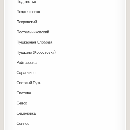
Подывотье
Поздняшовка
Покровский
Постельниковский
Пушкарная Слобода
Пушкино (Коростовка)
Рейтаровка
Саранчино
Светлый Путь
Светова
Севск
Семеновка
Сенное