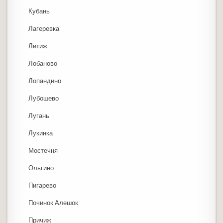
Кубань
Лагеревка
Литиж
Лобаново
Лопандино
Лубошево
Лугань
Лукинка
Мостечня
Ольгино
Пигарево
Починок Алешок
Причиж