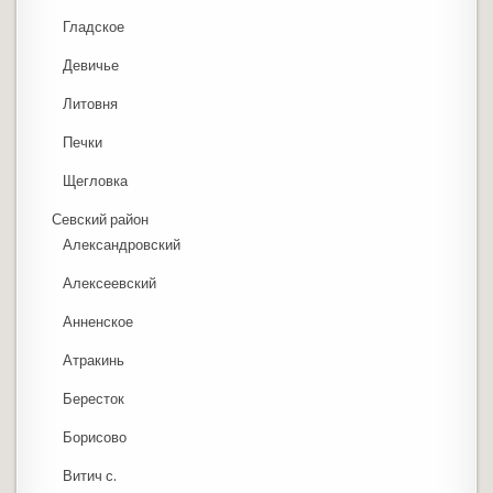
Гладское
Девичье
Литовня
Печки
Щегловка
Севский район
Александровский
Алексеевский
Анненское
Атракинь
Бересток
Борисово
Витич с.