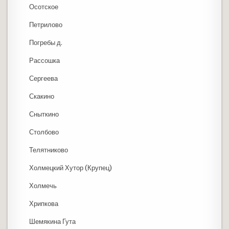
Осотское
Петрилово
Погребы д.
Рассошка
Сергеева
Скакино
Сныткино
Столбово
Телятниково
Холмецкий Хутор (Крупец)
Холмечь
Хрипкова
Шемякина Гута