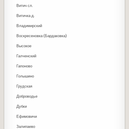
Витич сл.
Витичка д.
Владимирский
Воскресеновка (Бардаковка)
Высокое
Галченский
Гапоново
Голышино
Грудская
Доброводье
Дубки
Ефимовичи
Залипаево