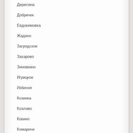
Дерюгина
Добричек
Евдокимовка
Жадино
Загрядское
Захарово
Зиновкино
Игрицкое
Избичня
Козинка
Козлово
Кокино
Комаричи