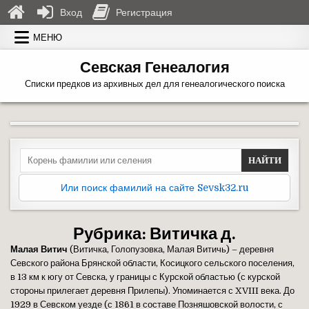
Вход
Регистрация
Перейти к содержимому
МЕНЮ
Севская Генеалогия
Списки предков из архивных дел для генеалогического поиска
Search for:
Или поиск фамилий на сайте Sevsk32.ru
Рубрика:
Витичка д.
Малая Витич
(Витичка, Голопузовка, Малая Витичь) – деревня
Севского района Брянской области, Косицкого сельского поселения,
в 13 км к югу от Севска, у границы с Курской областью (с курской
стороны прилегает деревня Прилепы). Упоминается с XVIII века. До
1929 в Севском уезде (с 1861 в составе Позняшовской волости, с