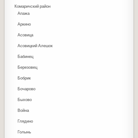
Комаричский район
Апажа
Аркино
Асовица
Асовицкий Алешок
Бабинец
Березовец
Бобрик
Бочарово
Быхово
Война
Глядино
Голынь