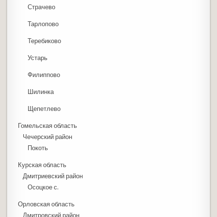
Страчево
Тарлопово
Теребиково
Устарь
Филиппово
Шилинка
Щепетлево
Гомельская область
Чечерский район
Покоть
Курская область
Дмитриевский район
Осоцкое с.
Орловская область
Дмитровский район