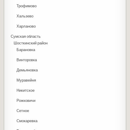
Трофимово
Хальзево
Харланово
Сумская область
Шосткинский район
Барановка
Винторовка
Демьяновка
Муравейня
Никитское
Рожковичи
Сетное
Смокаревка