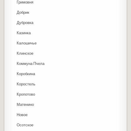
Гримовня
Добрик
Дубровка
Казинка
Калошичье
Клинское
Коммуна Пчела
Коробкина
Коростель
Кропотово
Матенино
Новое
Осотское