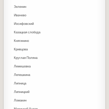
Зеленин
Ивачево
Иосифовский
Казацкая слобода
Княгинино
Кривцова
Круглая Поляна
Лемешовка
Лепешкина
Липница
Липницкий
Ломакин
Марицкий Хутор