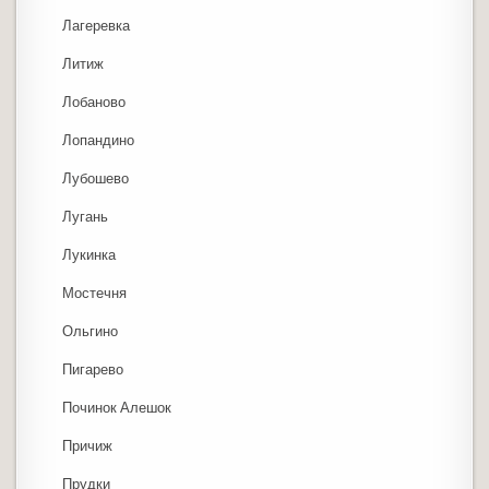
Лагеревка
Литиж
Лобаново
Лопандино
Лубошево
Лугань
Лукинка
Мостечня
Ольгино
Пигарево
Починок Алешок
Причиж
Прудки