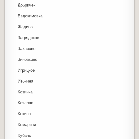
Добричек
Евдокимовка
Жадино
Загрядское
Захарово
Зиновкино
Игрицкое
Избичня
Козинка
Козлово
Кокино
Комаричи
Кубань