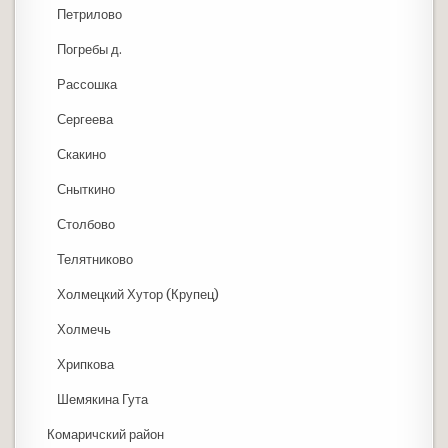
Петрилово
Погребы д.
Рассошка
Сергеева
Скакино
Сныткино
Столбово
Телятниково
Холмецкий Хутор (Крупец)
Холмечь
Хрипкова
Шемякина Гута
Комаричский район