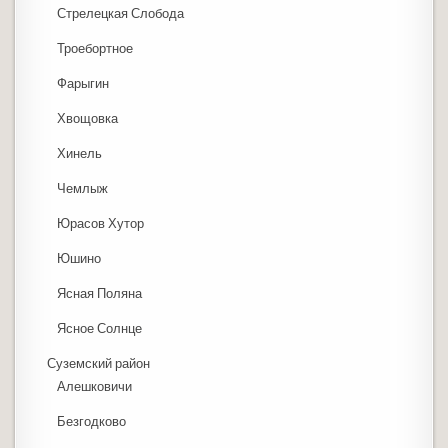
Стрелецкая Слобода
Троебортное
Фарыгин
Хвощовка
Хинель
Чемлыж
Юрасов Хутор
Юшино
Ясная Поляна
Ясное Солнце
Суземский район
Алешковичи
Безгодково