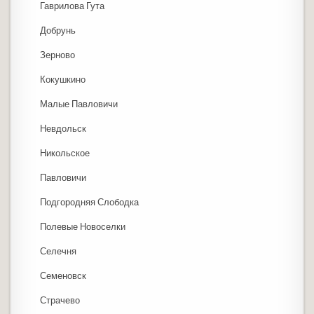
Гаврилова Гута
Добрунь
Зерново
Кокушкино
Малые Павловичи
Невдольск
Никольское
Павловичи
Подгородняя Слободка
Полевые Новоселки
Селечня
Семеновск
Страчево