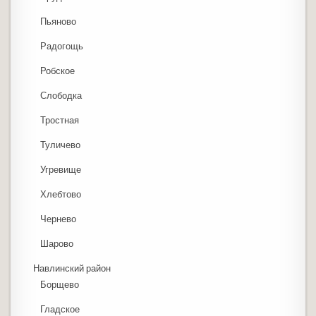
Пьяново
Радогощь
Робское
Слободка
Тростная
Туличево
Угревище
Хлебтово
Чернево
Шарово
Навлинский район
Борщево
Гладское