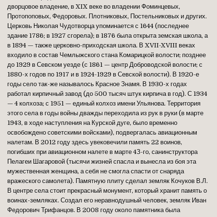
дворцовое владение, в XIX веке во владении Фоминцевых,
Протопоповых, Федоровых. Плотниковых, Постельниковых и других.
Церковь Николая Чудотворца упоминается с 1644 (последнее
здание 1786; в 1927 сгорела); в 1876 была открыта земская школа, а
в 1894 — также церковно-приходская школа. В XVII-XVIII веках
входило в состав Чемлыжского стана Комарицкой волости; позднее
до 1929 в Севском уезде (с 1861 — центр Доброводской волости; с
1880-х годов по 1917 и в 1924-1929 в Севской волости). В 1920-е
годы село так-же называлось Красное Знамя. В 1930-х годах
работал кирпичный завод (до 500 тысяч штук кирпича в год). С 1934
— 4 колхоза; с 1951 — единый колхоз имени Ульянова. Территория
этого села в годы войны дважды переходила из рук в руки (в марте
1943, в ходе наступления на Курской дуге, было временно
освобождено советскими войсками), подвергалась авиационным
налетам. В 2012 году здесь увековечили память 22 воинов,
погибших при авиационном налете в марте 4З-го, санинструктора
Пелагеи Шагаровой (тысячи жизней спасла и вынесла из боя эта
мужественная женщина, а себя не смогла спасти от снаряда
вражеского самолета). Памятную плиту сделал земляк Кочуков В.Л.
В центре села стоит прекрасный монумент, который хранит память о
воинах-земляках. Создал его неравнодушный человек, земляк Иван
Федорович Трифанцов. В 2008 году около памятника была