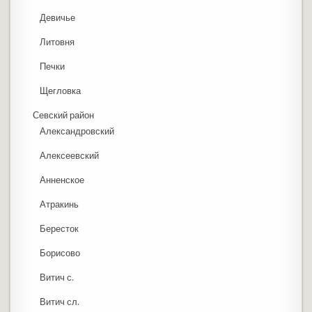
Девичье
Литовня
Печки
Щегловка
Севский район
Александровский
Алексеевский
Анненское
Атракинь
Бересток
Борисово
Витич с.
Витич сл.