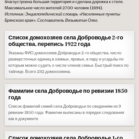
благоустроена большая территория и сделана дорожка к стеле.
Максимальное число жителей 2700 человек (1894).
Источник: Энциклопедический словарь «Населенные пункты
Брянского края». Составитель Вязьмитин Олег.
Список домохозяев села Доброводье 2-го
общества, перепись 1922 года
Указаны ФИО домохозяев Доброводья 2-го общества, число
разверсточных единиц в озимых, яровых, в пару и усадьбы по
которым можно судить о числе членов семьи. Быстрый поиск по
таблице. Всего 232 домохозяина.
Фамилии села Доброводье по ревизии 1850
года
Список фамилий семей села Доброводье по сведениям из 9
ревизии 1850 года. Фамилии выписаны в порядке следования
как в документе
Список домохозяев села Доброводье 1-го