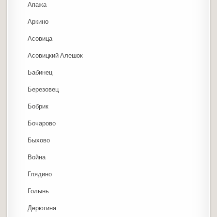
Апажа
Аркино
Асовица
Асовицкий Алешок
Бабинец
Березовец
Бобрик
Бочарово
Быхово
Война
Глядино
Голынь
Дерюгина