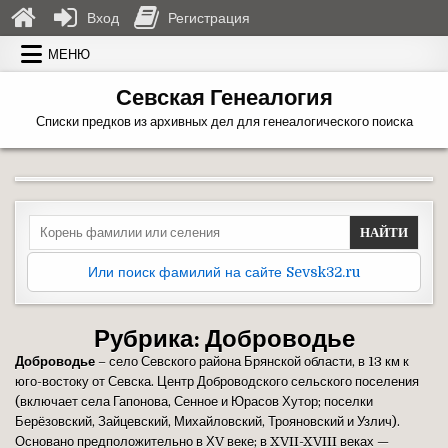
Вход
Регистрация
Перейти к содержимому
МЕНЮ
Севская Генеалогия
Списки предков из архивных дел для генеалогического поиска
Search for:
Или поиск фамилий на сайте Sevsk32.ru
Рубрика:
Доброводье
Доброводье
– село Севского района Брянской области, в 13 км к
юго-востоку от Севска. Центр Доброводского сельского поселения
(включает села Гапонова, Сенное и Юрасов Хутор; поселки
Берёзовский, Зайцевский, Михайловский, Трояновский и Узлич).
Основано предположительно в ХV веке; в XVII-XVIII веках —