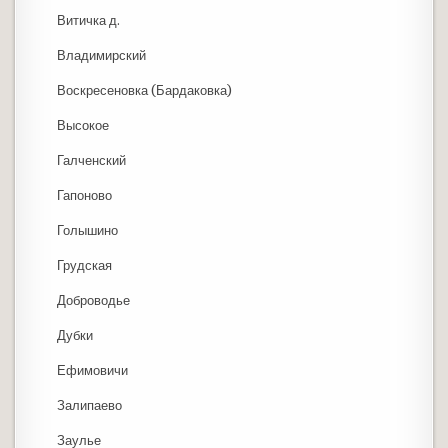
Витичка д.
Владимирский
Воскресеновка (Бардаковка)
Высокое
Галченский
Гапоново
Голышино
Грудская
Доброводье
Дубки
Ефимовичи
Залипаево
Заулье