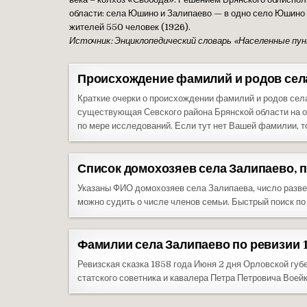
области: села Юшино и Залипаево — в одно село Юшино 
жителей 550 человек (1926).
Источник: Энциклопедический словарь «Населенные пу
Происхождение фамилий и родов сел
Краткие очерки о происхождении фамилий и родов села
существующая Севского района Брянской области на о
по мере исследований. Если тут нет Вашей фамилии, 
Список домохозяев села Залипаево, п
Указаны ФИО домохозяев села Залипаева, число развер
можно судить о числе членов семьи. Быстрый поиск по 
Фамилии села Залипаево по ревизии 1
Ревизская сказка 1858 года Июня 2 дня Орловской гу
статского советника и кавалера Петра Петровича Воей