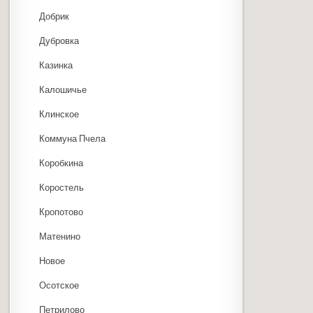
Добрик
Дубровка
Казинка
Калошичье
Клинское
Коммуна Пчела
Коробкина
Коростель
Кропотово
Матенино
Новое
Осотское
Петрилово