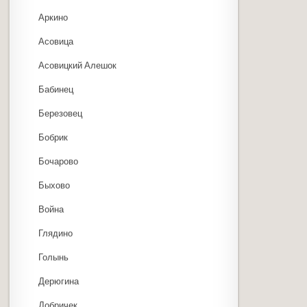
Аркино
Асовица
Асовицкий Алешок
Бабинец
Березовец
Бобрик
Бочарово
Быхово
Война
Глядино
Голынь
Дерюгина
Добричек