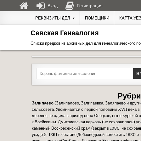
Вход
Регистрация
Перейти к содержимому
РЕКВИЗИТЫ ДЕЛ
ПОМЕЩИКИ
КАРТА УЕ
Севская Генеалогия
Списки предков из архивных дел для генеалогического по
Search for:
Рубри
Залипаево
(Залипалово, Залипаевка, Заляпаево и други
сельсовета. Упоминается с первой половины XVII века в
деревня, входила в приход села Осоцкое, ныне Курской о
к Воейковым. Дмитриевская церковь (не сохранилась) упо
каменный Воскресенский храм (закрыт в 1930, не сохран
уезде (с 1861 в составе Доброводской волости; с 1880-х 
века – колхоз «Свобода». Решением Брянского облиспол