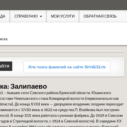
ЗДА
СПРАВОЧНО
МОИ УСЛУГИ
ОБРАТНАЯ СВЯЗЬ
иска
Или поиск фамилий на сайте Sevsk32.ru
ка:
Залипаево
е) – бывшее село Севского района Брянской области, Юшинского
 составе Чемлыжского стана Комарицкой волости (первоначально как
бласти). До конца XVIII века — дворцовое владение; позднее переходит
минается с XVIII века; в 1822 на средства П. Воейкова был построен
ился). В конце XIX века работала суконная фабрика. До 1929 в Севском
годов в Стрелецкой волости, с 1924 в Севской волости). В середине ХХ
кома 8 сентября 1964 года объединены населенные пункты Брянской