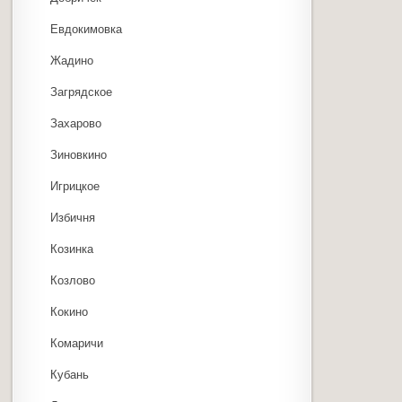
Евдокимовка
Жадино
Загрядское
Захарово
Зиновкино
Игрицкое
Избичня
Козинка
Козлово
Кокино
Комаричи
Кубань