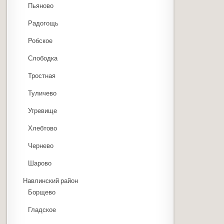
Пьяново
Радогощь
Робское
Слободка
Тростная
Туличево
Угревище
Хлебтово
Чернево
Шарово
Навлинский район
Борщево
Гладское