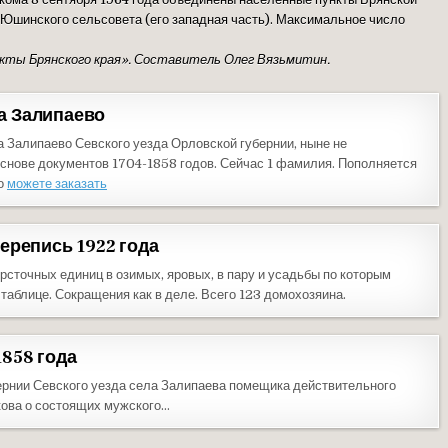
Юшинского сельсовета (его западная часть). Максимальное число
нкты Брянского края». Составитель Олег Вязьмитин.
а Залипаево
 Залипаево Севского уезда Орловской губернии, ныне не
снове документов 1704-1858 годов. Сейчас 1 фамилия. Пополняется
то
можете заказать
ерепись 1922 года
сточных единиц в озимых, яровых, в пару и усадьбы по которым
таблице. Сокращения как в деле. Всего 123 домохозяина.
858 года
бернии Севского уезда села Залипаева помещика действительного
кова о состоящих мужского…