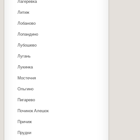
Лагеревка
Литиж
Лобаново
Лопандино
Лубошево
Лугань
Лукинка
Мостечня
Ольгино
Пигарево
Починок Алешок
Причиж
Прудки