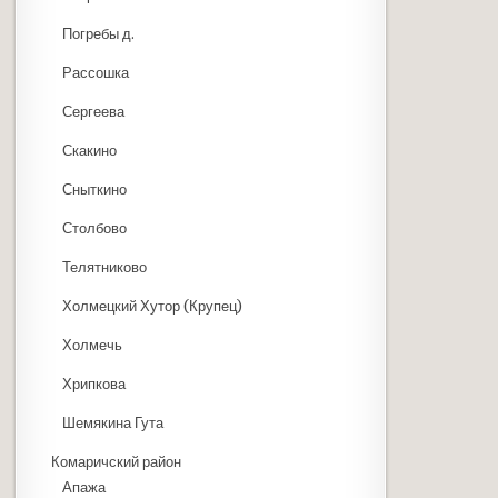
Погребы д.
Рассошка
Сергеева
Скакино
Сныткино
Столбово
Телятниково
Холмецкий Хутор (Крупец)
Холмечь
Хрипкова
Шемякина Гута
Комаричский район
Апажа