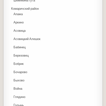
Шемякина Гута
Комаричский район
Апажа
Аркино
Асовица
Асовицкий Алешок
Бабинец
Березовец
Бобрик
Бочарово
Быхово
Война
Глядино
Голынь