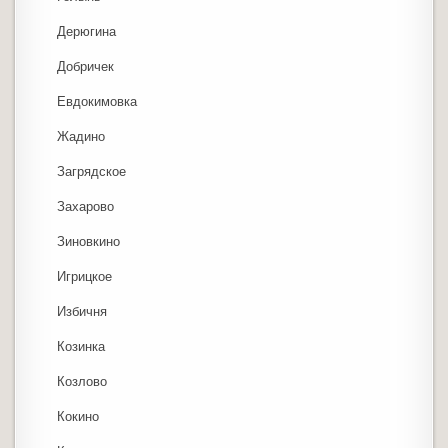
Дерюгина
Добричек
Евдокимовка
Жадино
Загрядское
Захарово
Зиновкино
Игрицкое
Избичня
Козинка
Козлово
Кокино