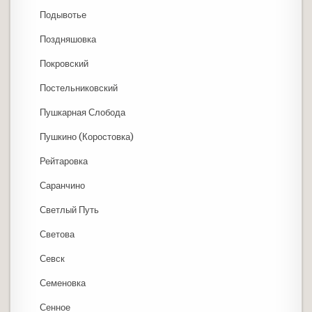
Подывотье
Поздняшовка
Покровский
Постельниковский
Пушкарная Слобода
Пушкино (Коростовка)
Рейтаровка
Саранчино
Светлый Путь
Светова
Севск
Семеновка
Сенное