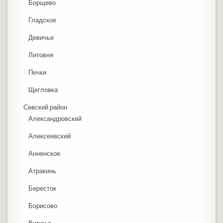
Борщево
Гладское
Девичье
Литовня
Печки
Щегловка
Севский район
Александровский
Алексеевский
Анненское
Атракинь
Бересток
Борисово