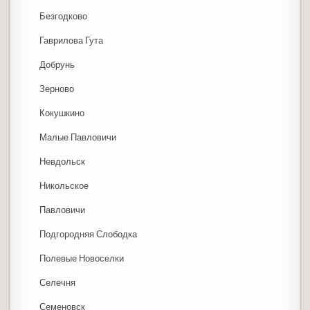
Безгодково
Гаврилова Гута
Добрунь
Зерново
Кокушкино
Малые Павловичи
Невдольск
Никольское
Павловичи
Подгородняя Слободка
Полевые Новоселки
Селечня
Семеновск