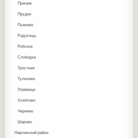
Причиж
Прудки
Пьяново
Радогощь
Робское
Слободка
Тростная
Туличево
Угревище
Хлебтово
Чернево
Шарово
Навлинский район