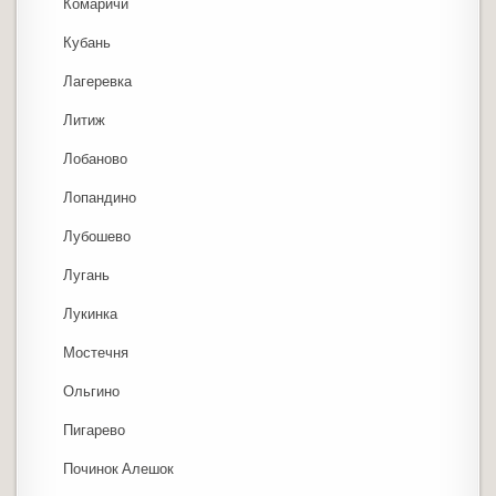
Комаричи
Кубань
Лагеревка
Литиж
Лобаново
Лопандино
Лубошево
Лугань
Лукинка
Мостечня
Ольгино
Пигарево
Починок Алешок