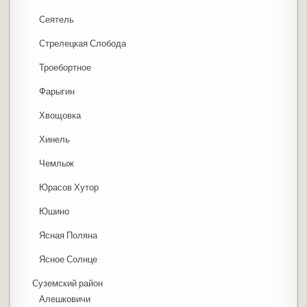
Сеятель
Стрелецкая Слобода
Троебортное
Фарыгин
Хвощовка
Хинель
Чемлыж
Юрасов Хутор
Юшино
Ясная Поляна
Ясное Солнце
Суземский район
Алешковичи