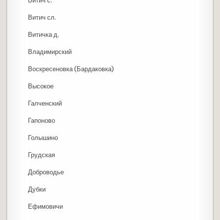
Витич с.
Витич сл.
Витичка д.
Владимирский
Воскресеновка (Бардаковка)
Высокое
Галченский
Гапоново
Голышино
Грудская
Доброводье
Дубки
Ефимовичи