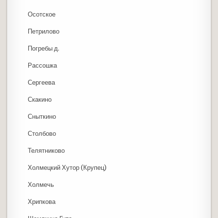
Осотское
Петрилово
Погребы д.
Рассошка
Сергеева
Скакино
Сныткино
Столбово
Телятниково
Холмецкий Хутор (Крупец)
Холмечь
Хрипкова