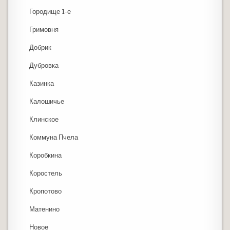
Городище 1-е
Гримовня
Добрик
Дубровка
Казинка
Калошичье
Клинское
Коммуна Пчела
Коробкина
Коростель
Кропотово
Матенино
Новое