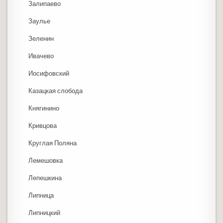
Залипаево
Заулье
Зеленин
Ивачево
Иосифовский
Казацкая слобода
Княгинино
Кривцова
Круглая Поляна
Лемешовка
Лепешкина
Липница
Липницкий