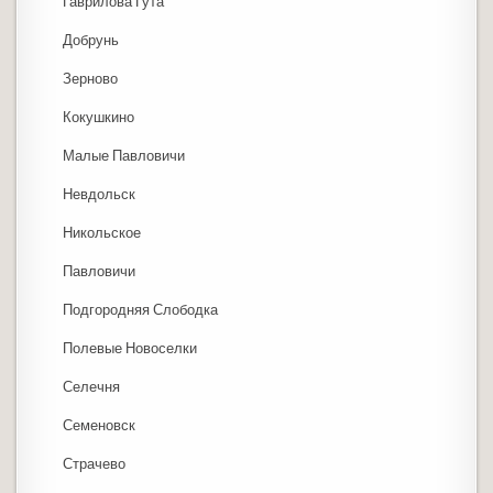
Гаврилова Гута
Добрунь
Зерново
Кокушкино
Малые Павловичи
Невдольск
Никольское
Павловичи
Подгородняя Слободка
Полевые Новоселки
Селечня
Семеновск
Страчево