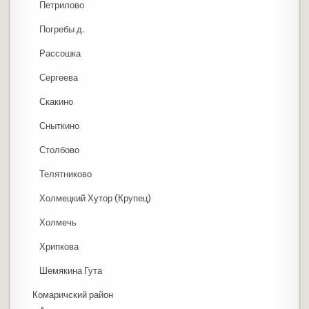
Петрилово
Погребы д.
Рассошка
Сергеева
Скакино
Сныткино
Столбово
Телятниково
Холмецкий Хутор (Крупец)
Холмечь
Хрипкова
Шемякина Гута
Комаричский район