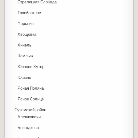
Стрелецкая Слобода
Троебортное
Фарыгин
Хвощовка
Хинель
Чемлыж
Юрасов Хутор
Юшино
Ясная Поляна
Ясное Солнце
Суземский район
Алешковичи
Безгодково