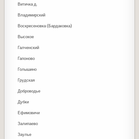
Витичка д.
Владимирский
Воскресеновка (Бардаковка)
Высокое
Галченский
Гапоново
Голышино
Грудская
Доброводье
Дубки
Ефимовичи
Залипаево
Заулье