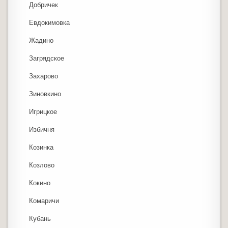
Добричек
Евдокимовка
Жадино
Загрядское
Захарово
Зиновкино
Игрицкое
Избичня
Козинка
Козлово
Кокино
Комаричи
Кубань