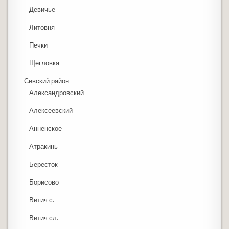
Девичье
Литовня
Печки
Щегловка
Севский район
Александровский
Алексеевский
Анненское
Атракинь
Бересток
Борисово
Витич с.
Витич сл.