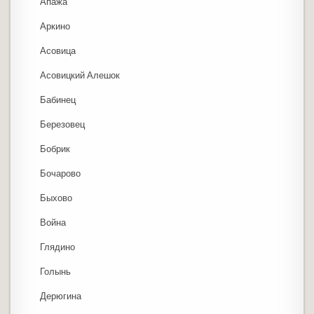
Апажа
Аркино
Асовица
Асовицкий Алешок
Бабинец
Березовец
Бобрик
Бочарово
Быхово
Война
Глядино
Голынь
Дерюгина