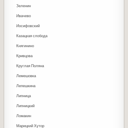
Зеленин
Ивачево
Иосифовский
Казацкая слобода
Княгинино
Кривцова
Круглая Поляна
Лемешовка
Лепешкина
Липница
Липницкий
Ломакин
Марицкий Хутор