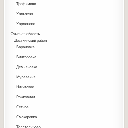
Трофимово
Хальзево
Харланово
Сумская область
Шосткинский район
Барановка
Винторовка
Демьяновка
Муравейня
Никитское
Рожковичи
Сетное
Смокаревка
Толстодубово