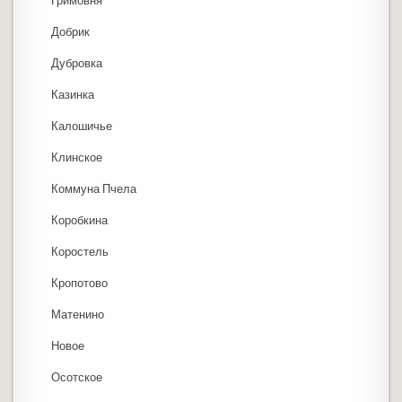
Гримовня
Добрик
Дубровка
Казинка
Калошичье
Клинское
Коммуна Пчела
Коробкина
Коростель
Кропотово
Матенино
Новое
Осотское