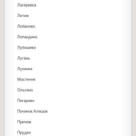
Лагеревка
Литиж
Лобаново
Лопандино
Лубошево
Лугань
Лукинка
Мостечня
Ольгино
Пигарево
Починок Алешок
Причиж
Прудки