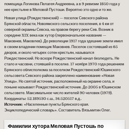
помещица Логинова Пелагея Андреевна, а в 9 ревизии 1850 года у
нее крестьяне в Меловой Пустоши. Вероятно это одно и то же.
Новая улица (Рождественский) — поселок Севского района
Брянской области, Новоямского сельского поселения, в 4 км от
северной окраины Севска, на правом берегу реки Сев. Возник в
середине XIX века как хутор (первоначальное название —
Маковнев, Маковлев). До революции 1917 года здешние земли имел
в своем владении помещик Маковнев. Поселок состоявший из 65
дворов, и около четырех сотен крестьян, назывался
Рождественский. Но вскоре Рождественский начал безлюдеть. Не
стало и часовни, стоявшей в поселке. 17 ноября 1970 года решением
Брянского облисполкома за поселком Рождественский Юшинского
сельсовета Севского района закреплено наименование «Новая
Улица». Но святой источник, расположенный на окраине села, и
поныне называют Рождественский источник. До 2005 в Юшинском
сельсовете. Максимальное число жителей 90 человек (1979).
Координаты: 52.189530 с.ш., 34.520517 в.д..
Источник:
«Населенные пункты Брянского края.
Энциклопедический словарь». Составитель Вязьмитин Олег.
Фамилии хутора Меловая Пустошь по