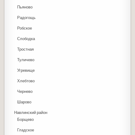
Пьяново
Радогощь
Робское
Слободка
Тростная
Туличево
Угревище
Хлебтово
Чернево
Шарово
Навлинский район
Борщево
Гладское