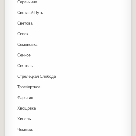
Саранчино
Светлый Путь
Светова
Севск
Семеновка
Сенное
Сеятель
Стрелецкая Слобода
Троебортное
Фарыгин
Хвощовка
Хинель
Чемлыж