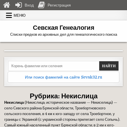
Вход
Регистрация
Перейти к содержимому
МЕНЮ
Севская Генеалогия
Списки предков из архивных дел для генеалогического поиска
Search for:
Или поиск фамилий на сайте Sevsk32.ru
Рубрика:
Некислица
Некислица
(Никислица; историческое название — Некиселица) —
село Севского района Брянской области, Троебортновского
сельского поселения, в 4 км к юго-западу от села Троебортное, у
границы с Украиной (с украинской стороны прилегает село Сопычь).
Самый южный населенный пункт Брянской области; в 2 км к юго-