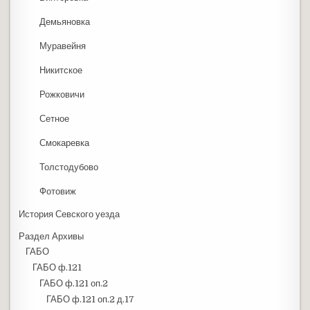
Демьяновка
Муравейня
Никитское
Рожковичи
Сетное
Смокаревка
Толстодубово
Фотовиж
История Севского уезда
Раздел Архивы
ГАБО
ГАБО ф.121
ГАБО ф.121 оп.2
ГАБО ф.121 оп.2 д.17