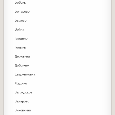
Бобрик
Бочарово
Быхово
Война
Глядино
Голынь
Дерюгина
Добричек
Евдокимовка
Жадино
Загрядское
Захарово
Зиновкино