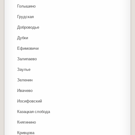
Голышино
Грудская
Доброводье
Дубки
Ефимовичи
Залипаево
Заулье
Зеленин
Ивачево
Иосифовский
Казацкая слобода
Княгинино
Кривцова