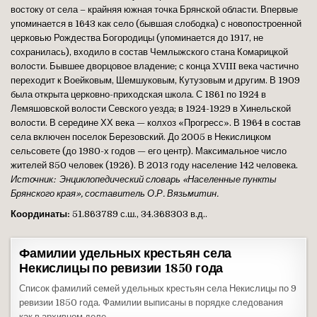
востоку от села – крайняя южная точка Брянской области. Впервые
упоминается в 1643 как село (бывшая слободка) с новопостроенной
церковью Рождества Богородицы (упоминается до 1917, не
сохранилась), входило в состав Чемлыжского стана Комарицкой
волости. Бывшее дворцовое владение; с конца XVIII века частично
переходит к Воейковым, Шемшуковым, Кутузовым и другим. В 1909
была открыта церковно-приходская школа. С 1861 по 1924 в
Лемяшовской волости Севского уезда; в 1924-1929 в Хинельской
волости. В середине ХХ века — колхоз «Прогресс». В 1964 в состав
села включен поселок Березовский. До 2005 в Некислицком
сельсовете (до 1980-х годов — его центр). Максимальное число
жителей 850 человек (1926). В 2013 году население 142 человека.
Источник: Энциклопедический словарь «Населенные пункты
Брянского края», составитель О.Р. Вязьмитин.
Координаты:
51.863789 с.ш., 34.368303 в.д..
Фамилии удельных крестьян села
Некислицы по ревизии 1850 года
Список фамилий семей удельных крестьян села Некислицы по 9
ревизии 1850 года. Фамилии выписаны в порядке следования
как в архивном деле