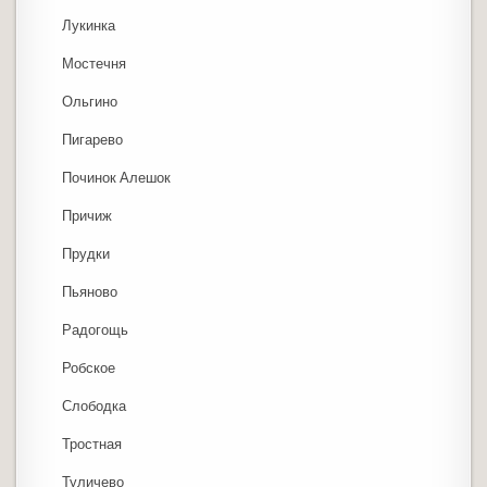
Лукинка
Мостечня
Ольгино
Пигарево
Починок Алешок
Причиж
Прудки
Пьяново
Радогощь
Робское
Слободка
Тростная
Туличево