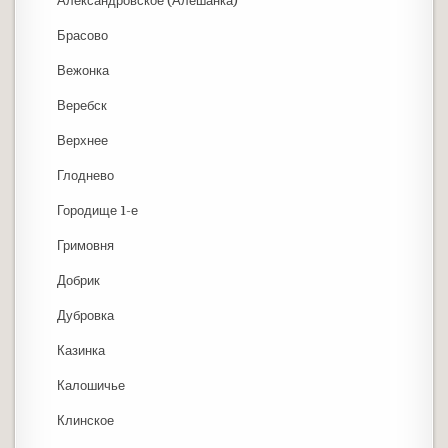
Александровское (Алешанка)
Брасово
Вежонка
Веребск
Верхнее
Глоднево
Городище 1-е
Гримовня
Добрик
Дубровка
Казинка
Калошичье
Клинское