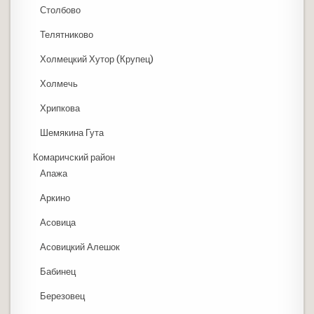
Столбово
Телятниково
Холмецкий Хутор (Крупец)
Холмечь
Хрипкова
Шемякина Гута
Комаричский район
Апажа
Аркино
Асовица
Асовицкий Алешок
Бабинец
Березовец