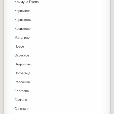
Коммуна Пчела
Коробкина
Коростель
Кропотово
Матенино
Новое
Осотское
Петрилово
Погребы д.
Рассошка
Сергеева
Скакино
Сныткино