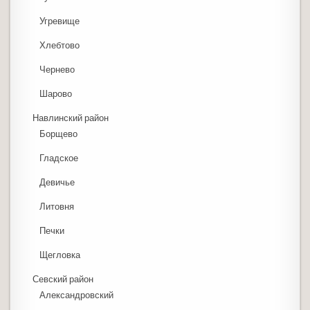
Угревище
Хлебтово
Чернево
Шарово
Навлинский район
Борщево
Гладское
Девичье
Литовня
Печки
Щегловка
Севский район
Александровский