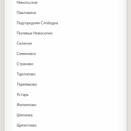
Никольское
Павловичи
Подгородняя Слободка
Полевые Новоселки
Селечня
Семеновск
Страчево
Тарлопово
Теребиково
Устарь
Филиппово
Шилинка
Щепетлево