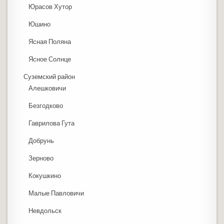
Юрасов Хутор
Юшино
Ясная Поляна
Ясное Солнце
Суземский район
Алешковичи
Безгодково
Гаврилова Гута
Добрунь
Зерново
Кокушкино
Малые Павловичи
Невдольск