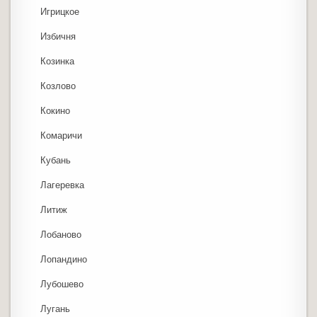
Игрицкое
Избичня
Козинка
Козлово
Кокино
Комаричи
Кубань
Лагеревка
Литиж
Лобаново
Лопандино
Лубошево
Лугань