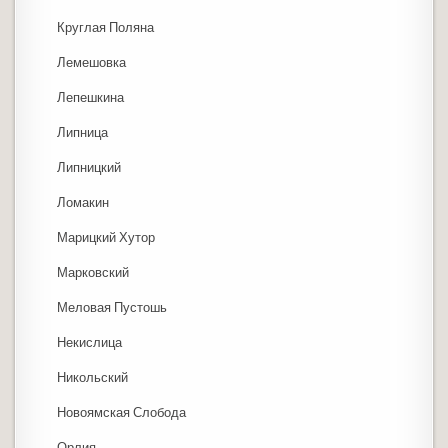
Круглая Поляна
Лемешовка
Лепешкина
Липница
Липницкий
Ломакин
Марицкий Хутор
Марковский
Меловая Пустошь
Некислица
Никольский
Новоямская Слобода
Орлия