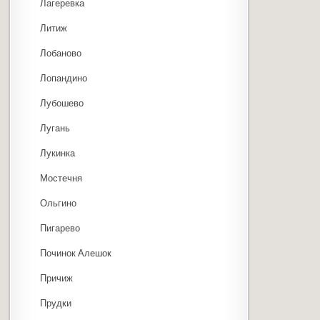
Лагеревка
Литиж
Лобаново
Лопандино
Лубошево
Лугань
Лукинка
Мостечня
Ольгино
Пигарево
Починок Алешок
Причиж
Прудки