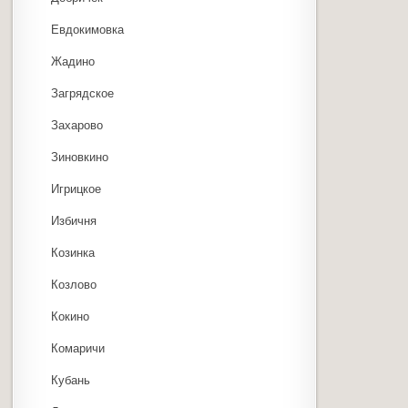
Евдокимовка
Жадино
Загрядское
Захарово
Зиновкино
Игрицкое
Избичня
Козинка
Козлово
Кокино
Комаричи
Кубань