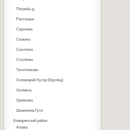
Погребы д.
Рассошка
Сергеева
Скакино
Сныткино
Столбово
Телятниково
Холмецкий Хутор (Крупец)
Холмечь
Хрипкова
Шемякина Гута
Комаричский район
Апажа