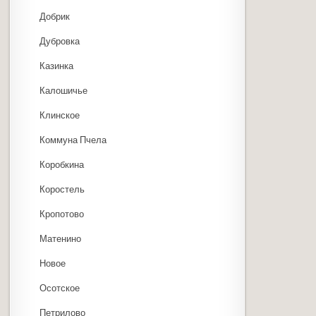
Добрик
Дубровка
Казинка
Калошичье
Клинское
Коммуна Пчела
Коробкина
Коростель
Кропотово
Матенино
Новое
Осотское
Петрилово