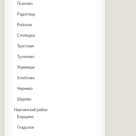
Пьяново
Радогощь
Робское
Слободка
Тростная
Туличево
Угревище
Хлебтово
Чернево
Шарово
Навлинский район
Борщево
Гладское