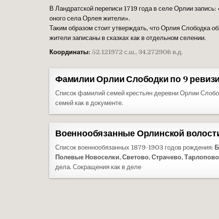
В Ландратской переписи 1719 года в селе Орлии запись:
оного села Орлея жители».
Таким образом стоит утверждать, что Орлия Слободка обр
жители записаны в сказках как в отдельном селении.
Координаты:
52.121972 с.ш., 34.272906 в.д.
Фамилии Орлии Слободки по 9 ревизи
Список фамилий семей крестьян деревни Орлии Слобод
семей как в документе.
Военнообязанные Орлинской волости,
Список военнообязанных 1879-1903 годов рождения:
Б
Полевые Новоселки, Светово, Страчево, Тарлопов
дела. Сокращения как в деле