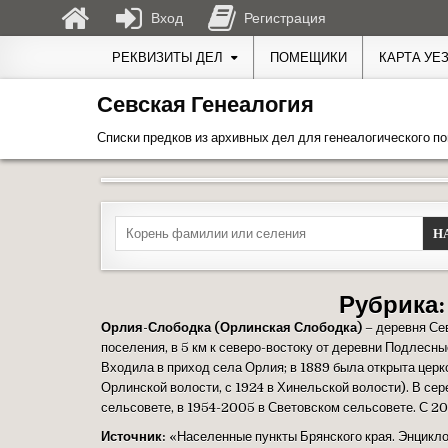
Вход
Регистрация
Перейти к содержимому
РЕКВИЗИТЫ ДЕЛ
ПОМЕЩИКИ
КАРТА УЕ
Севская Генеалогия
Списки предков из архивных дел для генеалогического по
Search for:
Рубрика
Орлия-Слободка (Орлинская Слободка)
– деревня Се
поселения, в 5 км к северо-востоку от деревни Подлесн
Входила в приход села Орлия; в 1889 была открыта церк
Орлинской волости, с 1924 в Хинельской волости). В се
сельсовете, в 1954-2005 в Световском сельсовете. С 2
Источник:
«Населенные пункты Брянского края. Энцикло