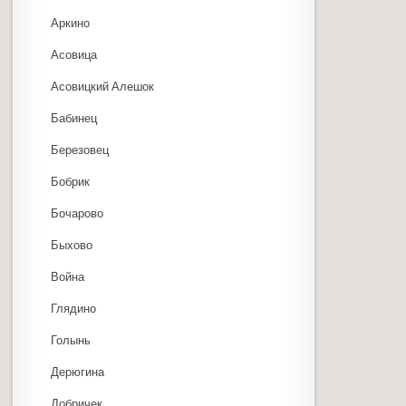
Аркино
Асовица
Асовицкий Алешок
Бабинец
Березовец
Бобрик
Бочарово
Быхово
Война
Глядино
Голынь
Дерюгина
Добричек