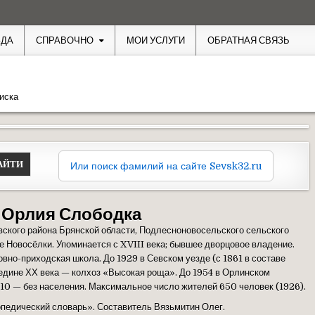
ЗДА
СПРАВОЧНО
МОИ УСЛУГИ
ОБРАТНАЯ СВЯЗЬ
иска
Или поиск фамилий на сайте Sevsk32.ru
:
Орлия Слободка
вского района Брянской области, Подлесноновосельского сельского
ые Новосёлки. Упоминается с XVIII века; бывшее дворцовое владение.
овно-приходская школа. До 1929 в Севском уезде (с 1861 в составе
редине ХХ века — колхоз «Высокая роща». До 1954 в Орлинском
010 — без населения. Максимальное число жителей 650 человек (1926).
педический словарь». Составитель Вязьмитин Олег.