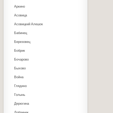
Аркино
Асовица
Асовицкий Алешок
Бабинец
Березовец
Бобрик
Бочарово
Быхово
Война
Глядино
Голынь
Дерюгина
Добричек