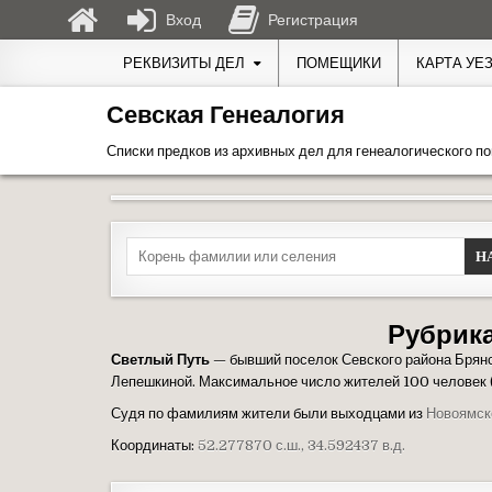
Вход
Регистрация
Перейти к содержимому
РЕКВИЗИТЫ ДЕЛ
ПОМЕЩИКИ
КАРТА УЕ
Севская Генеалогия
Списки предков из архивных дел для генеалогического по
Search for:
Рубрик
Светлый Путь
— бывший поселок Севского района Брянск
Лепешкиной. Максимальное число жителей 100 человек 
Судя по фамилиям жители были выходцами из
Новоямск
Координаты:
52.277870 с.ш., 34.592437 в.д.