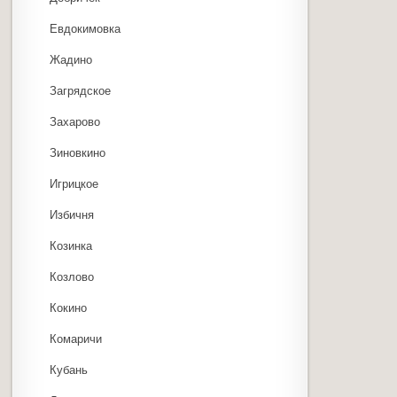
Евдокимовка
Жадино
Загрядское
Захарово
Зиновкино
Игрицкое
Избичня
Козинка
Козлово
Кокино
Комаричи
Кубань