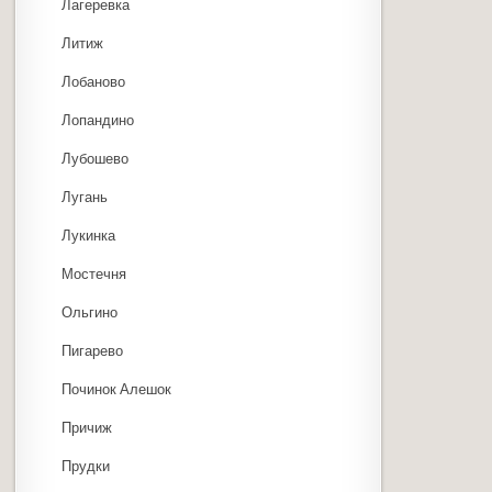
Лагеревка
Литиж
Лобаново
Лопандино
Лубошево
Лугань
Лукинка
Мостечня
Ольгино
Пигарево
Починок Алешок
Причиж
Прудки