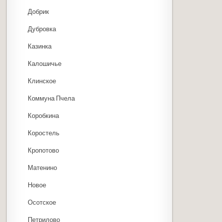
Добрик
Дубровка
Казинка
Калошичье
Клинское
Коммуна Пчела
Коробкина
Коростель
Кропотово
Матенино
Новое
Осотское
Петрилово