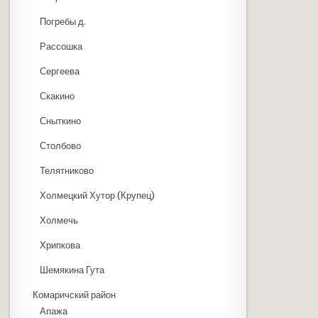
Погребы д.
Рассошка
Сергеева
Скакино
Сныткино
Столбово
Телятниково
Холмецкий Хутор (Крупец)
Холмечь
Хрипкова
Шемякина Гута
Комаричский район
Апажа