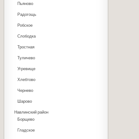
Пьяново
Радогощь
Робское
Слободка
Тростная
Туличево
Угревище
Хлебтово
Чернево
Шарово
Навлинский район
Борщево
Гладское