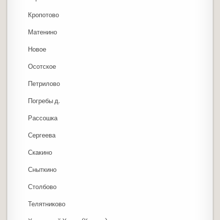
Кропотово
Матенино
Новое
Осотское
Петрилово
Погребы д.
Рассошка
Сергеева
Скакино
Сныткино
Столбово
Телятниково