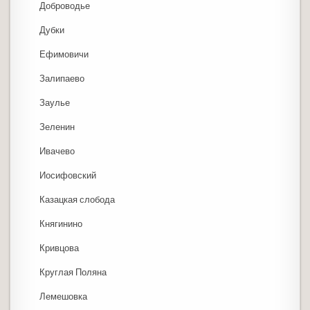
Доброводье
Дубки
Ефимовичи
Залипаево
Заулье
Зеленин
Ивачево
Иосифовский
Казацкая слобода
Княгинино
Кривцова
Круглая Поляна
Лемешовка