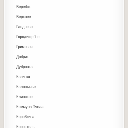
Веребск
Верхнее
Глоднево
Городище 1-е
Гримовня
Добрик
Дубровка
Казинка
Калошичье
Клинское
Коммуна Пчела
Коробкина
Коростель