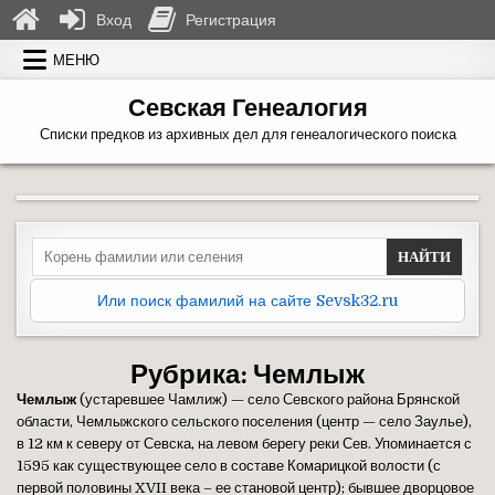
Вход
Регистрация
Перейти к содержимому
МЕНЮ
Севская Генеалогия
Списки предков из архивных дел для генеалогического поиска
Search for:
Или поиск фамилий на сайте Sevsk32.ru
Рубрика:
Чемлыж
Чемлыж
(устаревшее Чамлиж) — село Севского района Брянской
области, Чемлыжского сельского поселения (центр — село Заулье),
в 12 км к северу от Севска, на левом берегу реки Сев. Упоминается с
1595 как существующее село в составе Комарицкой волости (с
первой половины XVII века – ее становой центр); бывшее дворцовое