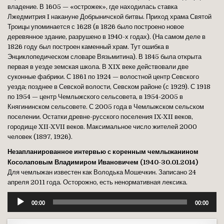
владение. В 1605 — «острожек», где находилась ставка
Лжедмитрия I накануне Добрыничской битвы. Приход храма Святой
Троицы упоминается с 1628 (в 1826 было построено новое
деревянное здание, разрушено в 1940-х годах). (На самом деле в
1826 году был построен каменный храм. Тут ошибка в
Энциклопедическом словаре Вязьмитина). В 1845 была открыта
первая в уезде земская школа. В XIX веке действовали две
суконные фабрики. С 1861 по 1924 — волостной центр Севского
уезда; позднее в Севской волости, Севском районе (с 1929). С 1918
по 1954 — центр Чемлыжского сельсовета, в 1954-2005 в
Княгининском сельсовете. С 2005 года в Чемлыжском сельском
поселении. Остатки древне-русского поселения IX-XII веков,
городище XII-XVII веков. Максимальное число жителей 2000
человек (1897, 1926).
Незапланированное интервью с коренным чемлыжанином
Косолаповым Владимиром Ивановичем (1940-30.01.2014)
Для чемлыжан известен как Володька Мошечкин. Записано 24
апреля 2011 года. Осторожно, есть ненормативная лексика.
Аудиоплеер
00:00
00:00