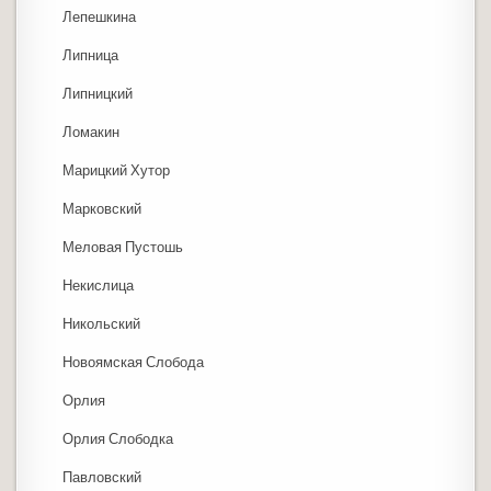
Лепешкина
Липница
Липницкий
Ломакин
Марицкий Хутор
Марковский
Меловая Пустошь
Некислица
Никольский
Новоямская Слобода
Орлия
Орлия Слободка
Павловский