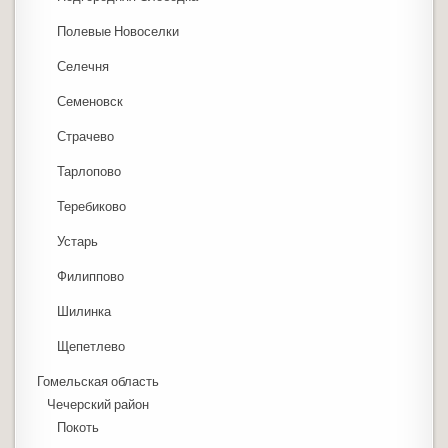
Полевые Новоселки
Селечня
Семеновск
Страчево
Тарлопово
Теребиково
Устарь
Филиппово
Шилинка
Щепетлево
Гомельская область
Чечерский район
Покоть