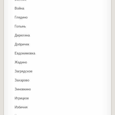
Война
Глядино
Голынь
Дерюгина
Добричек
Евдокимовка
Жадино
Загрядское
Захарово
Зиновкино
Игрицкое
Избичня