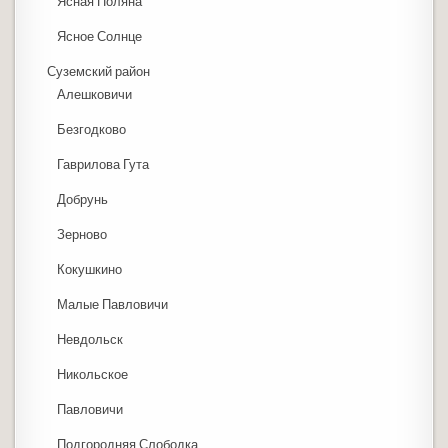
Ясная Поляна
Ясное Солнце
Суземский район
Алешковичи
Безгодково
Гаврилова Гута
Добрунь
Зерново
Кокушкино
Малые Павловичи
Невдольск
Никольское
Павловичи
Подгородняя Слободка