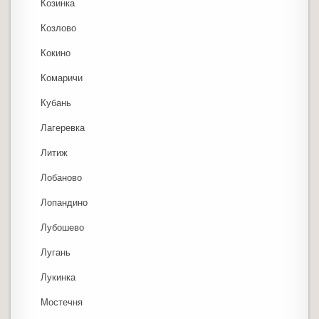
Козинка
Козлово
Кокино
Комаричи
Кубань
Лагеревка
Литиж
Лобаново
Лопандино
Лубошево
Лугань
Лукинка
Мостечня