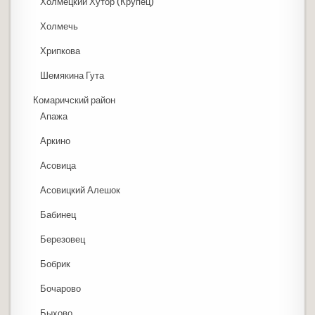
Холмецкий Хутор (Крупец)
Холмечь
Хрипкова
Шемякина Гута
Комаричский район
Апажа
Аркино
Асовица
Асовицкий Алешок
Бабинец
Березовец
Бобрик
Бочарово
Быхово