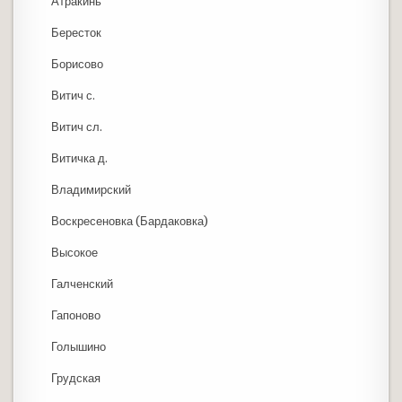
Атракинь
Бересток
Борисово
Витич с.
Витич сл.
Витичка д.
Владимирский
Воскресеновка (Бардаковка)
Высокое
Галченский
Гапоново
Голышино
Грудская