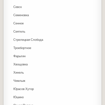
Севск
Семеновка
Сенное
Сеятель
Стрелецкая Слобода
Троебортное
Фарыгин
Хвощовка
Хинель
Чемлыж
Юрасов Хутор
Юшино