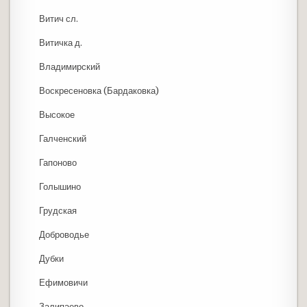
Витич сл.
Витичка д.
Владимирский
Воскресеновка (Бардаковка)
Высокое
Галченский
Гапоново
Голышино
Грудская
Доброводье
Дубки
Ефимовичи
Залипаево