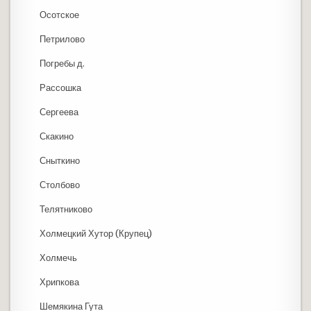
Осотское
Петрилово
Погребы д.
Рассошка
Сергеева
Скакино
Сныткино
Столбово
Телятниково
Холмецкий Хутор (Крупец)
Холмечь
Хрипкова
Шемякина Гута