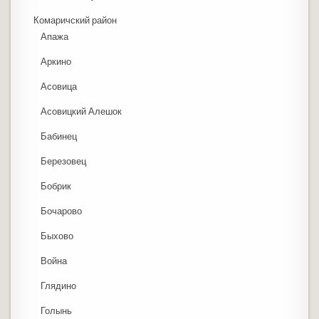
Комаричский район
Апажа
Аркино
Асовица
Асовицкий Алешок
Бабинец
Березовец
Бобрик
Бочарово
Быхово
Война
Глядино
Голынь