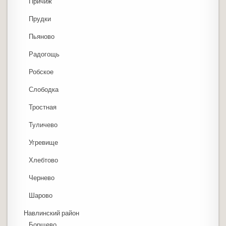
Причиж
Прудки
Пьяново
Радогощь
Робское
Слободка
Тростная
Туличево
Угревище
Хлебтово
Чернево
Шарово
Навлинский район
Борщево