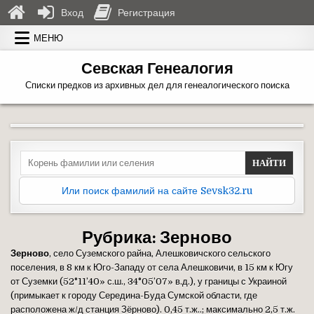
Вход
Регистрация
Перейти к содержимому
МЕНЮ
Севская Генеалогия
Списки предков из архивных дел для генеалогического поиска
Search for:
Или поиск фамилий на сайте Sevsk32.ru
Рубрика:
Зерново
Зерново
, село Суземского райна, Алешковичского сельского
поселения, в 8 км к Юго-Западу от села Алешковичи, в 15 км к Югу
от Суземки (52°11’40» с.ш., 34°05’07» в.д.), у границы с Украиной
(примыкает к городу Середина-Буда Сумской области, где
расположена ж/д станция Зёрново). 0,45 т.ж..; максимально 2,5 т.ж.