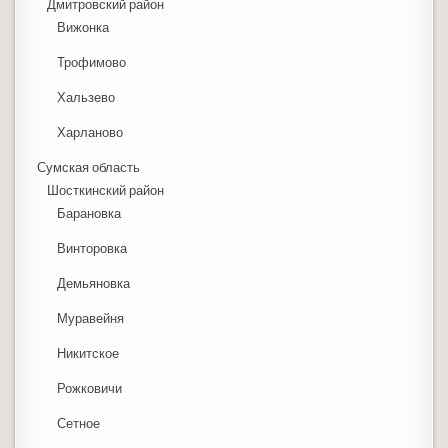
Дмитровский район
Вижонка
Трофимово
Хальзево
Харланово
Сумская область
Шосткинский район
Барановка
Винторовка
Демьяновка
Муравейня
Никитское
Рожковичи
Сетное