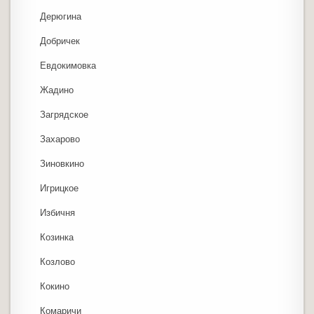
Дерюгина
Добричек
Евдокимовка
Жадино
Загрядское
Захарово
Зиновкино
Игрицкое
Избичня
Козинка
Козлово
Кокино
Комаричи