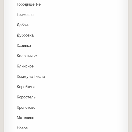
Городище 1-е
Гримовня
Добрик
Дубровка
Казинка
Калошичье
Клинское
Коммуна Пчела
Коробкина
Коростель
Кропотово
Матенино
Новое