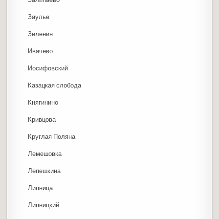
Заулье
Зеленин
Ивачево
Иосифовский
Казацкая слобода
Княгинино
Кривцова
Круглая Поляна
Лемешовка
Лепешкина
Липница
Липницкий