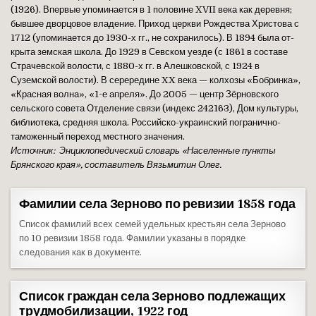
(1926). Впервые упоминается в 1 половине XVII века как деревня;
бывшее дворцовое вла­дение. Приход церкви Рождества Христова с
1712 (упоминается до 1930-х гг., не сохранилось). В 1894 была от­
крыта земская школа. До 1929 в Севском уезде (с 1861 в составе
Страчевской волости, с 1880-х гг. в Алешковской, с 1924 в
Суземской волости). В серередине XX века — колхозы «Бобринка»,
«Красная волна», «1-е апреля». До 2005 — центр Зёрновского
сельского совета Отделение связи (индекс 242163), Дом культуры,
библиотека, сред­няя школа. Российско-украинский погранично-
таможенный переход местного значения.
Источник: Энциклопедический словарь «Населенные пункты
Брянского края», составитель Вязьмитин Олег.
Фамилии села Зерново по ревизии 1858 года
Список фамилий всех семей удельных крестьян села Зерново
по 10 ревизии 1858 года. Фамилии указаны в порядке
следования как в документе.
Список граждан села Зерново подлежащих
трудмобилизации, 1922 год