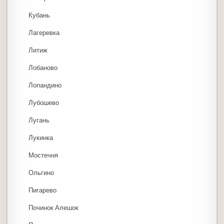
Кубань
Лагеревка
Литиж
Лобаново
Лопандино
Лубошево
Лугань
Лукинка
Мостечня
Ольгино
Пигарево
Починок Алешок