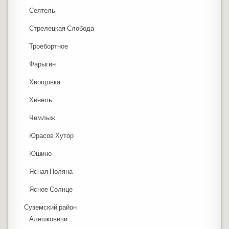
Сеятель
Стрелецкая Слобода
Троебортное
Фарыгин
Хвощовка
Хинель
Чемлыж
Юрасов Хутор
Юшино
Ясная Поляна
Ясное Солнце
Суземский район
Алешковичи