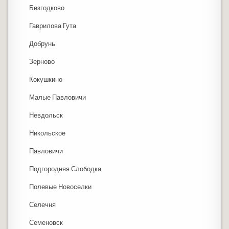
Безгодково
Гаврилова Гута
Добрунь
Зерново
Кокушкино
Малые Павловичи
Невдольск
Никольское
Павловичи
Подгородняя Слободка
Полевые Новоселки
Селечня
Семеновск