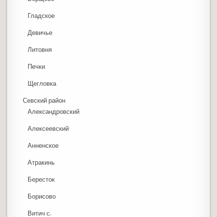
Гладское
Девичье
Литовня
Печки
Щегловка
Севский район
Александровский
Алексеевский
Анненское
Атракинь
Бересток
Борисово
Витич с.