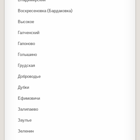
Воскресеновка (Бардаковка)
Высокое
Галченский
Гапоново
Голышино
Грудская
Доброводье
Дубки
Ефимовичи
Залипаево
Заулье
Зеленин