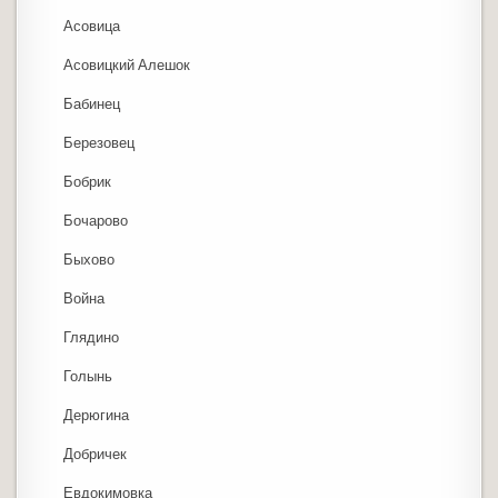
Асовица
Асовицкий Алешок
Бабинец
Березовец
Бобрик
Бочарово
Быхово
Война
Глядино
Голынь
Дерюгина
Добричек
Евдокимовка