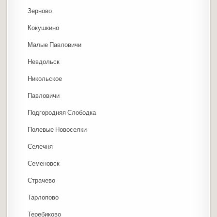
Зерново
Кокушкино
Малые Павловичи
Невдольск
Никольское
Павловичи
Подгородняя Слободка
Полевые Новоселки
Селечня
Семеновск
Страчево
Тарлопово
Теребиково