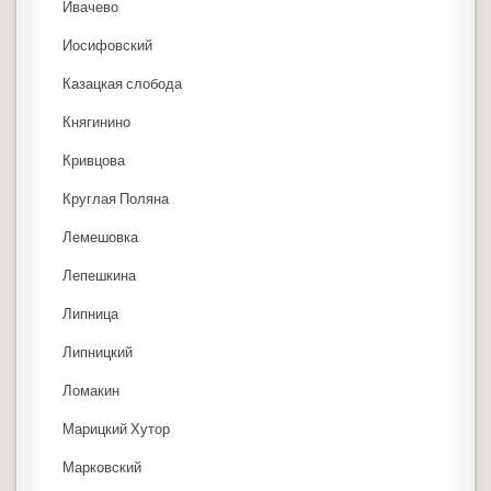
Ивачево
Иосифовский
Казацкая слобода
Княгинино
Кривцова
Круглая Поляна
Лемешовка
Лепешкина
Липница
Липницкий
Ломакин
Марицкий Хутор
Марковский