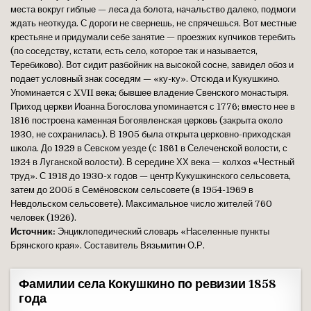
места вокруг гиблые — леса да болота, начальство далеко, подмоги
ждать неоткуда. С дороги не свернешь, не спрячешься. Вот местные
крестьяне и придумали себе занятие — проезжих купчиков теребить
(по соседству, кстати, есть село, которое так и называется,
Теребиково). Вот сидит разбойник на высокой сосне, завидел обоз и
подает условный знак соседям — «ку-ку». Отсюда и Кукушкино.
Упоминается с XVII века; бывшее владение Свенского монастыря.
Приход церкви Иоанна Богослова упоминается с 1776; вместо нее в
1816 построена каменная Богоявленская церковь (закрыта около
1930, не сохранилась). В 1905 была открыта церковно-приходская
школа. До 1929 в Севском уезде (с 1861 в Селеченской волости, с
1924 в Луганской волости). В середине ХХ века — колхоз «Честный
труд». С 1918 до 1930-х годов — центр Кукушкинского сельсовета,
затем до 2005 в Семёновском сельсовете (в 1954-1969 в
Невдольском сельсовете). Максимальное число жителей 760
человек (1926).
Источник:
Энциклопедический словарь «Населенные пункты
Брянского края». Составитель Вязьмитин О.Р.
Фамилии села Кокушкино по ревизии 1858
года