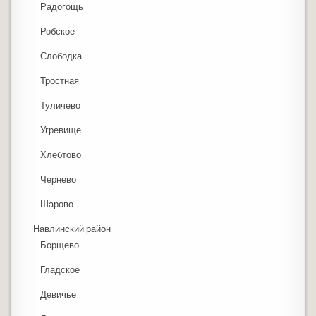
Радогощь
Робское
Слободка
Тростная
Туличево
Угревище
Хлебтово
Чернево
Шарово
Навлинский район
Борщево
Гладское
Девичье