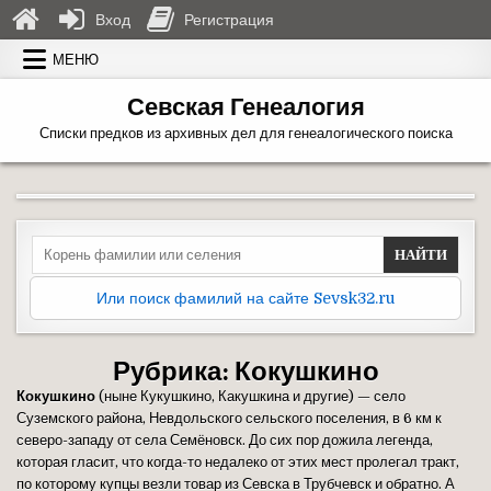
Вход
Регистрация
Перейти к содержимому
МЕНЮ
Севская Генеалогия
Списки предков из архивных дел для генеалогического поиска
Search for:
Или поиск фамилий на сайте Sevsk32.ru
Рубрика:
Кокушкино
Кокушкино
(ныне Кукушкино, Какушкина и другие) — село
Суземского района, Невдольского сельского поселения, в 6 км к
северо-западу от села Семёновск. До сих пор дожила легенда,
которая гласит, что когда-то недалеко от этих мест пролегал тракт,
по которому купцы везли товар из Севска в Трубчевск и обратно. А