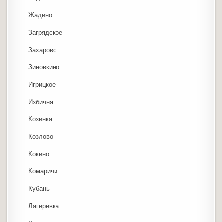
Жадино
Загрядское
Захарово
Зиновкино
Игрицкое
Избичня
Козинка
Козлово
Кокино
Комаричи
Кубань
Лагеревка