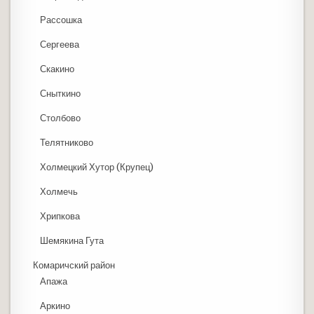
Рассошка
Сергеева
Скакино
Сныткино
Столбово
Телятниково
Холмецкий Хутор (Крупец)
Холмечь
Хрипкова
Шемякина Гута
Комаричский район
Апажа
Аркино