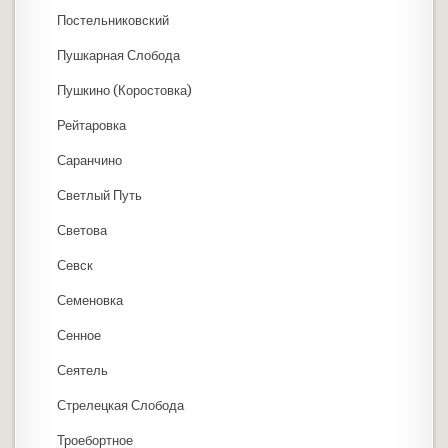
Постельниковский
Пушкарная Слобода
Пушкино (Коростовка)
Рейтаровка
Саранчино
Светлый Путь
Светова
Севск
Семеновка
Сенное
Сеятель
Стрелецкая Слобода
Троебортное