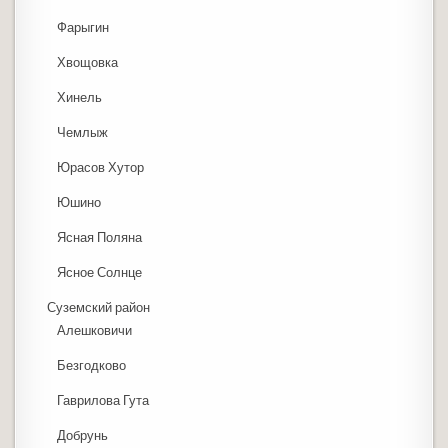
Фарыгин
Хвощовка
Хинель
Чемлыж
Юрасов Хутор
Юшино
Ясная Поляна
Ясное Солнце
Суземский район
Алешковичи
Безгодково
Гаврилова Гута
Добрунь