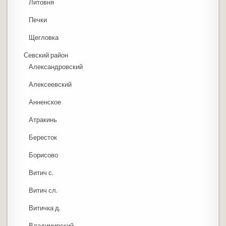
Литовня
Печки
Щегловка
Севский район
Александровский
Алексеевский
Анненское
Атракинь
Бересток
Борисово
Витич с.
Витич сл.
Витичка д.
Владимирский