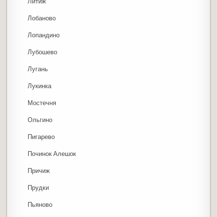
Литиж
Лобаново
Лопандино
Лубошево
Лугань
Лукинка
Мостечня
Ольгино
Пигарево
Починок Алешок
Причиж
Прудки
Пьяново