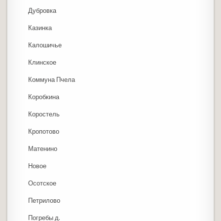
Дубровка
Казинка
Калошичье
Клинское
Коммуна Пчела
Коробкина
Коростель
Кропотово
Матенино
Новое
Осотское
Петрилово
Погребы д.