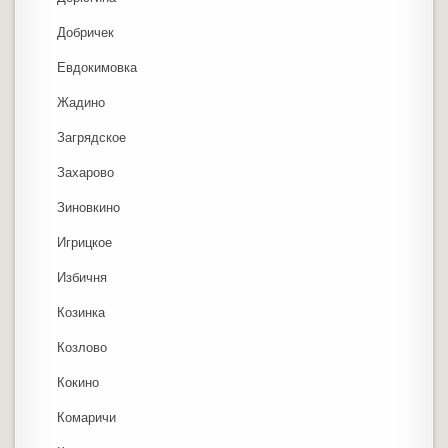
Добричек
Евдокимовка
Жадино
Загрядское
Захарово
Зиновкино
Игрицкое
Избичня
Козинка
Козлово
Кокино
Комаричи