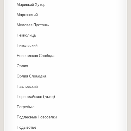
Марицкий Хутор
Марковский
Меловая Пустошь
Некислица
Никольский
Новоямская Слобода
Орлия
Орлия Слободка
Павловский
Первомайское (Быки)
Погребы с.
Подлесные Новоселки
Подывотье