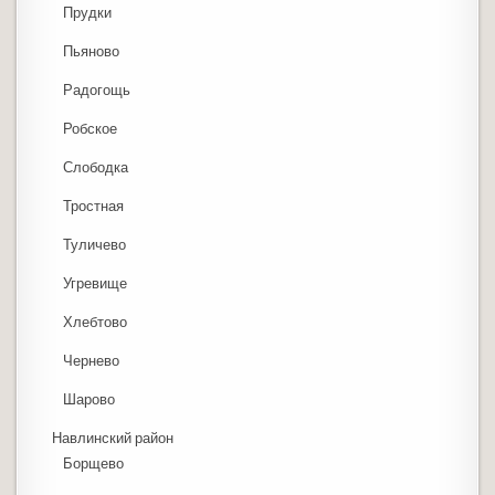
Прудки
Пьяново
Радогощь
Робское
Слободка
Тростная
Туличево
Угревище
Хлебтово
Чернево
Шарово
Навлинский район
Борщево