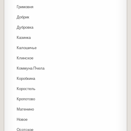
Гримовня
Добрик
Дубровка
Казинка
Калошичье
Клинское
Коммуна Пчела
Коробкина
Коростель
Кропотово
Матенино
Новое
Осотское