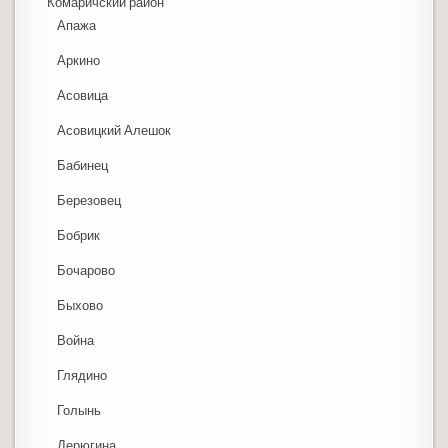
Комаричский район
Апажа
Аркино
Асовица
Асовицкий Алешок
Бабинец
Березовец
Бобрик
Бочарово
Быхово
Война
Глядино
Голынь
Дерюгина