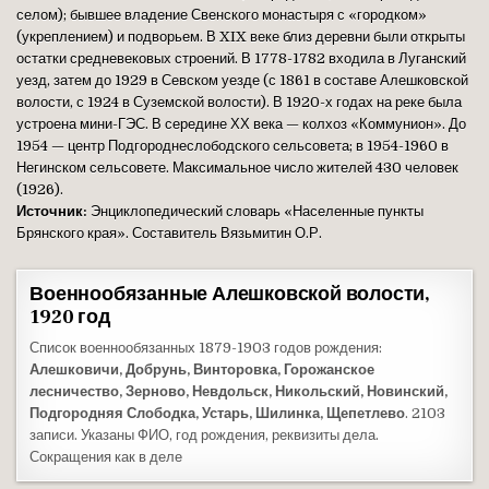
селом); бывшее владение Свенского монастыря с «городком»
(укреплением) и подворьем. В XIX веке близ деревни были открыты
остатки средневековых строений. В 1778-1782 входила в Луганский
уезд, затем до 1929 в Севском уезде (с 1861 в составе Алешковской
волости, с 1924 в Суземской волости). В 1920-х годах на реке была
устроена мини-ГЭС. В середине ХХ века — колхоз «Коммунион». До
1954 — центр Подгороднеслободского сельсовета; в 1954-1960 в
Негинском сельсовете. Максимальное число жителей 430 человек
(1926).
Источник:
Энциклопедический словарь «Населенные пункты
Брянского края». Составитель Вязьмитин О.Р.
Военнообязанные Алешковской волости,
1920 год
Список военнообязанных 1879-1903 годов рождения:
Алешковичи, Добрунь, Винторовка, Горожанское
лесничество, Зерново, Невдольск, Никольский, Новинский,
Подгородняя Слободка, Устарь, Шилинка, Щепетлево
. 2103
записи. Указаны ФИО, год рождения, реквизиты дела.
Сокращения как в деле