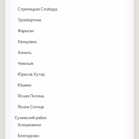
Стрелецкая Слобода
Троебортное
Фарыгин
Хвощовка
Хинель
Чемлыж
Юрасов Хутор
Юшино
Ясная Поляна
Ясное Солнце
Суземский район
Алешковичи
Безгодково