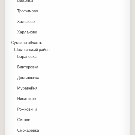
Вижонка
Трофимово
Хальзево
Харланово
Сумская область
Шосткинский район
Барановка
Винторовка
Демьяновка
Муравейня
Никитское
Рожковичи
Сетное
Смокаревка