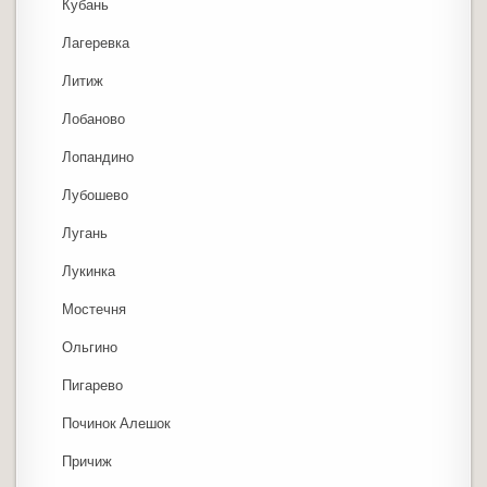
Кубань
Лагеревка
Литиж
Лобаново
Лопандино
Лубошево
Лугань
Лукинка
Мостечня
Ольгино
Пигарево
Починок Алешок
Причиж