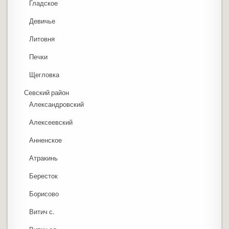
Гладское
Девичье
Литовня
Печки
Щегловка
Севский район
Александровский
Алексеевский
Анненское
Атракинь
Бересток
Борисово
Витич с.