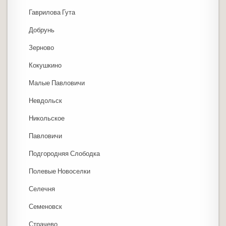
Гаврилова Гута
Добрунь
Зерново
Кокушкино
Малые Павловичи
Невдольск
Никольское
Павловичи
Подгородняя Слободка
Полевые Новоселки
Селечня
Семеновск
Страчево