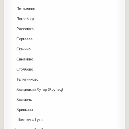
Петрилово
Погребы д.
Рассошка
Сергеева
Скакино
Сныткино
Столбово
Телятниково
Холмецкий Хутор (Крупец)
Холмечь
Хрипкова
Шемякина Гута