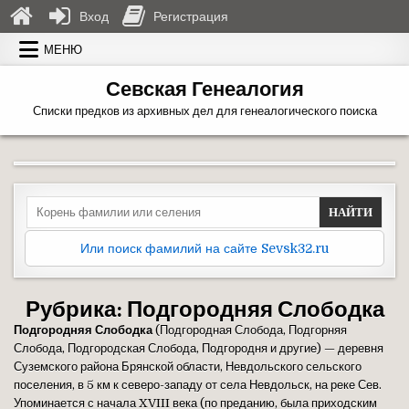
Вход
Регистрация
Перейти к содержимому
МЕНЮ
Севская Генеалогия
Списки предков из архивных дел для генеалогического поиска
Search for:
Или поиск фамилий на сайте Sevsk32.ru
Рубрика:
Подгородняя Слободка
Подгородняя Слободка
(Подгородная Слобода, Подгорняя
Слобода, Подгородская Слобода, Подгородня и другие) — деревня
Суземского района Брянской области, Невдольского сельского
поселения, в 5 км к северо-западу от села Невдольск, на реке Сев.
Упоминается с начала XVIII века (по преданию, была приходским