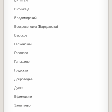
Витич сл.
Витичка д.
Владимирский
Воскресеновка (Бардаковка)
Высокое
Галченский
Гапоново
Голышино
Грудская
Доброводье
Дубки
Ефимовичи
Залипаево