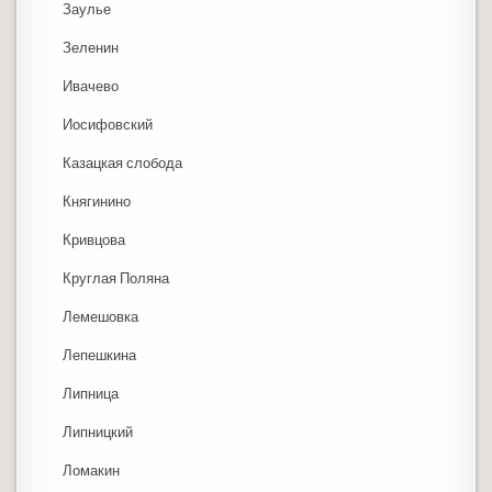
Заулье
Зеленин
Ивачево
Иосифовский
Казацкая слобода
Княгинино
Кривцова
Круглая Поляна
Лемешовка
Лепешкина
Липница
Липницкий
Ломакин