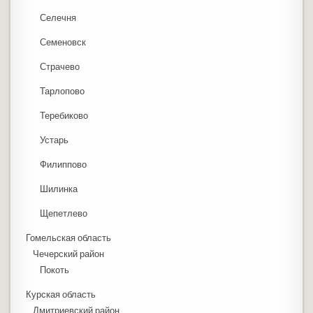
Селечня
Семеновск
Страчево
Тарлопово
Теребиково
Устарь
Филиппово
Шилинка
Щепетлево
Гомельская область
Чечерский район
Покоть
Курская область
Дмитриевский район