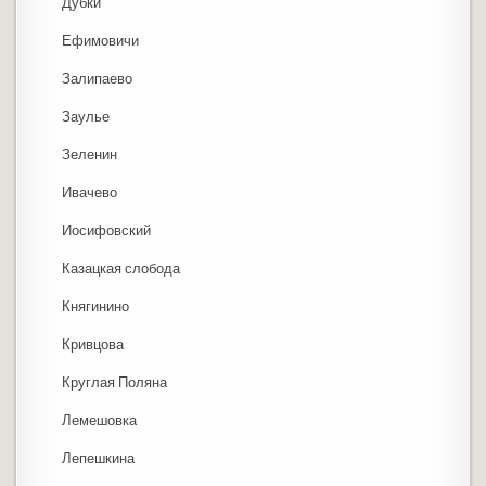
Дубки
Ефимовичи
Залипаево
Заулье
Зеленин
Ивачево
Иосифовский
Казацкая слобода
Княгинино
Кривцова
Круглая Поляна
Лемешовка
Лепешкина