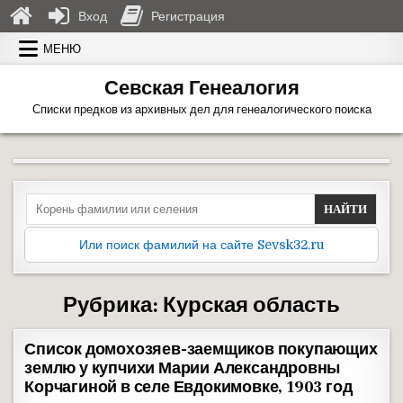
Вход
Регистрация
Перейти к содержимому
МЕНЮ
Севская Генеалогия
Списки предков из архивных дел для генеалогического поиска
Search for:
Или поиск фамилий на сайте Sevsk32.ru
Рубрика:
Курская область
Список домохозяев-заемщиков покупающих
землю у купчихи Марии Александровны
Корчагиной в селе Евдокимовке, 1903 год