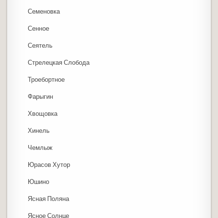
Семеновка
Сенное
Сеятель
Стрелецкая Слобода
Троебортное
Фарыгин
Хвощовка
Хинель
Чемлыж
Юрасов Хутор
Юшино
Ясная Поляна
Ясное Солнце