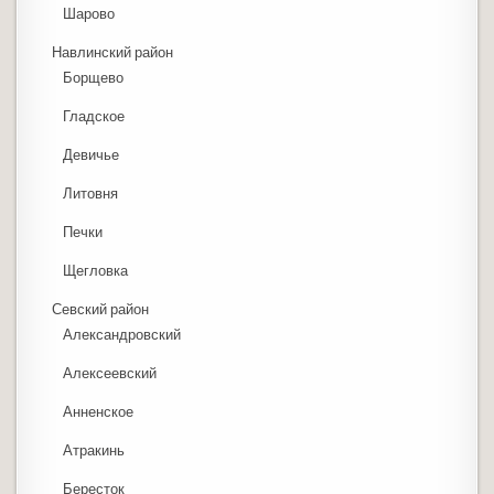
Шарово
Навлинский район
Борщево
Гладское
Девичье
Литовня
Печки
Щегловка
Севский район
Александровский
Алексеевский
Анненское
Атракинь
Бересток