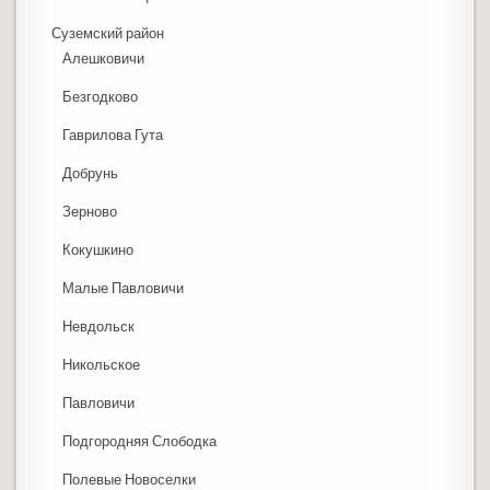
Суземский район
Алешковичи
Безгодково
Гаврилова Гута
Добрунь
Зерново
Кокушкино
Малые Павловичи
Невдольск
Никольское
Павловичи
Подгородняя Слободка
Полевые Новоселки