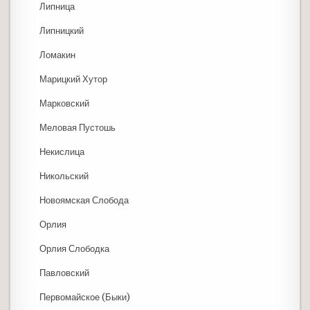
Липница
Липницкий
Ломакин
Марицкий Хутор
Марковский
Меловая Пустошь
Некислица
Никольский
Новоямская Слобода
Орлия
Орлия Слободка
Павловский
Первомайское (Быки)