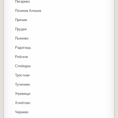
Пигарево
Починок Алешок
Причиж
Прудки
Пьяново
Радогощь
Робское
Слободка
Тростная
Туличево
Угревище
Хлебтово
Чернево