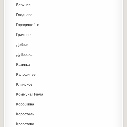
Верхнее
Глоднево
Городище 1-е
Гримовня
Добрик
Дубровка
Казинка
Калошичье
Клинское
Коммуна Пчела
Коробкина
Коростель
Кропотово