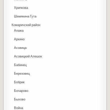
Хрипкова
Шемякина Гута
Комаричский район
Апажа
Аркино
Асовица
Асовицкий Алешок
Бабинец
Березовец
Бобрик
Бочарово
Быхово
Война