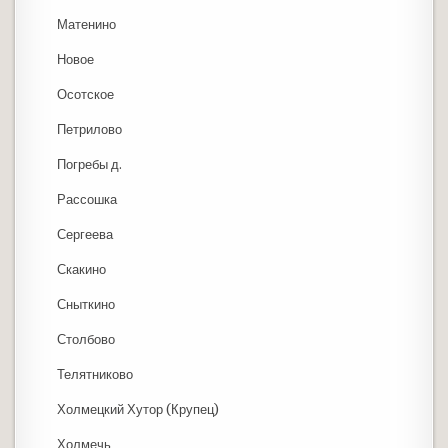
Матенино
Новое
Осотское
Петрилово
Погребы д.
Рассошка
Сергеева
Скакино
Сныткино
Столбово
Телятниково
Холмецкий Хутор (Крупец)
Холмечь