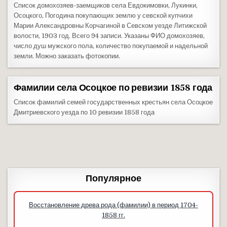
Список домохозяев-заемщиков села Евдокимовки, Лукинки,
Осоцкого, Погодина покупающих землю у севской купчихи
Марии Александровны Корчагиной в Севском уезде Литижской
волости, 1903 год. Всего 94 записи. Указаны ФИО домохозяев,
число душ мужского пола, количество покупаемой и надельной
земли. Можно заказать фотокопии.
Фамилии села Осоцкое по ревизии 1858 года
Список фамилий семей государственных крестьян села Осоцкое
Дмитриевского уезда по 10 ревизии 1858 года
Популярное
Восстановление древа рода (фамилии) в период 1704-
1858 гг.