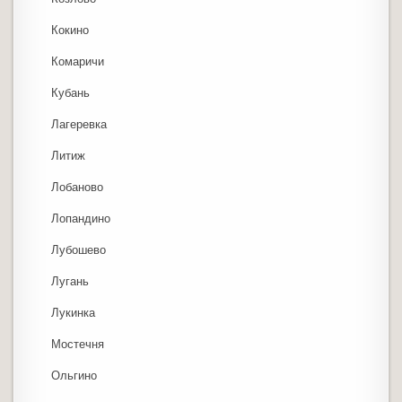
Кокино
Комаричи
Кубань
Лагеревка
Литиж
Лобаново
Лопандино
Лубошево
Лугань
Лукинка
Мостечня
Ольгино