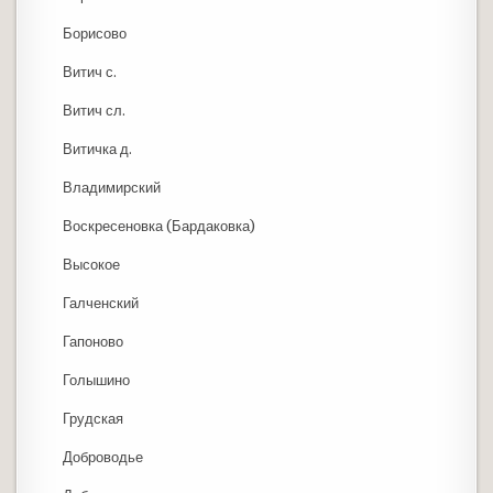
Борисово
Витич с.
Витич сл.
Витичка д.
Владимирский
Воскресеновка (Бардаковка)
Высокое
Галченский
Гапоново
Голышино
Грудская
Доброводье