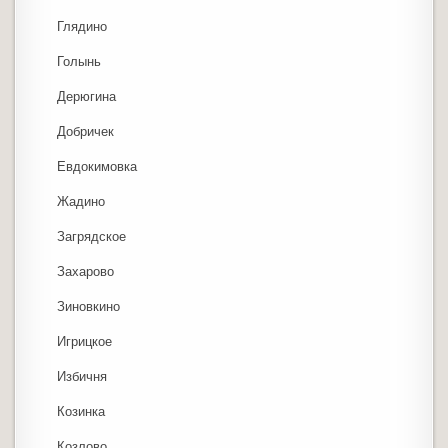
Глядино
Голынь
Дерюгина
Добричек
Евдокимовка
Жадино
Загрядское
Захарово
Зиновкино
Игрицкое
Избичня
Козинка
Козлово