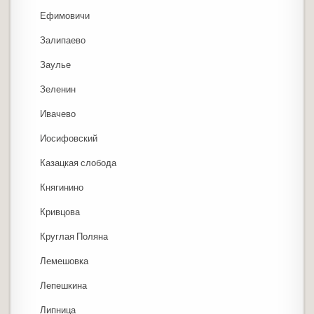
Ефимовичи
Залипаево
Заулье
Зеленин
Ивачево
Иосифовский
Казацкая слобода
Княгинино
Кривцова
Круглая Поляна
Лемешовка
Лепешкина
Липница