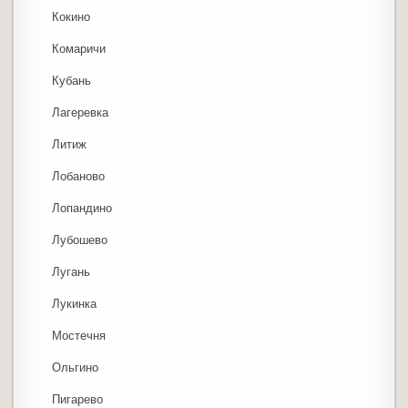
Кокино
Комаричи
Кубань
Лагеревка
Литиж
Лобаново
Лопандино
Лубошево
Лугань
Лукинка
Мостечня
Ольгино
Пигарево