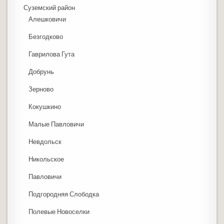
Суземский район
Алешковичи
Безгодково
Гаврилова Гута
Добрунь
Зерново
Кокушкино
Малые Павловичи
Невдольск
Никольское
Павловичи
Подгородняя Слободка
Полевые Новоселки