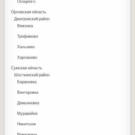
Осоцкое с.
Орловская область
Дмитровский район
Вижонка
Трофимово
Хальзево
Харланово
Сумская область
Шосткинский район
Барановка
Винторовка
Демьяновка
Муравейня
Никитское
Рожковичи