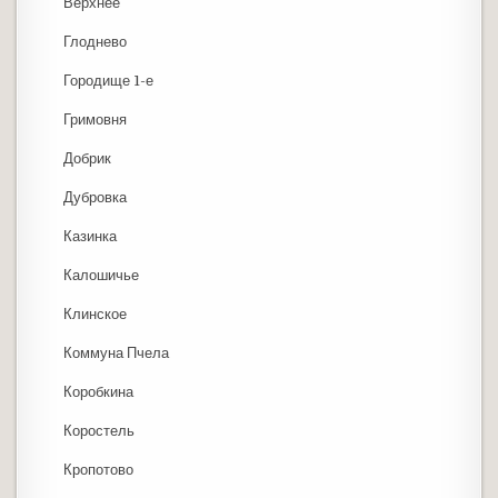
Верхнее
Глоднево
Городище 1-е
Гримовня
Добрик
Дубровка
Казинка
Калошичье
Клинское
Коммуна Пчела
Коробкина
Коростель
Кропотово