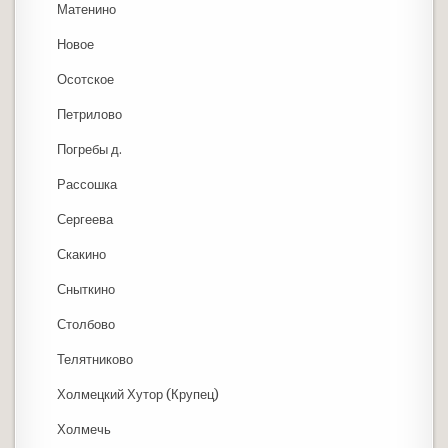
Матенино
Новое
Осотское
Петрилово
Погребы д.
Рассошка
Сергеева
Скакино
Сныткино
Столбово
Телятниково
Холмецкий Хутор (Крупец)
Холмечь