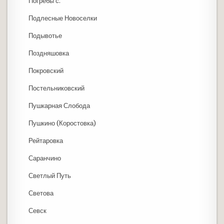
Погребы с.
Подлесные Новоселки
Подывотье
Поздняшовка
Покровский
Постельниковский
Пушкарная Слобода
Пушкино (Коростовка)
Рейтаровка
Саранчино
Светлый Путь
Светова
Севск