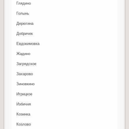
Глядино
Голынь
Дерюгина
Добричек
Евдокимовка
Жадино
Загрядское
Захарово
Зиновкино
Игрицкое
Избичня
Козинка
Козлово