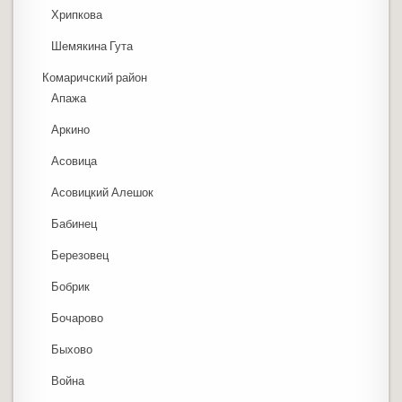
Хрипкова
Шемякина Гута
Комаричский район
Апажа
Аркино
Асовица
Асовицкий Алешок
Бабинец
Березовец
Бобрик
Бочарово
Быхово
Война