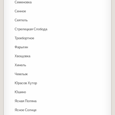
Семеновка
Сенное
Сеятель
Стрелецкая Слобода
Троебортное
Фарыгин
Хвощовка
Хинель
Чемлыж
Юрасов Хутор
Юшино
Ясная Поляна
Ясное Солнце