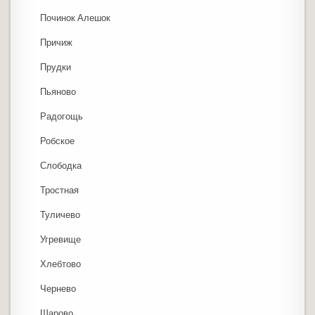
Починок Алешок
Причиж
Прудки
Пьяново
Радогощь
Робское
Слободка
Тростная
Туличево
Угревище
Хлебтово
Чернево
Шарово