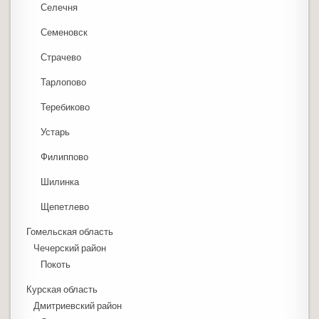
Селечня
Семеновск
Страчево
Тарлопово
Теребиково
Устарь
Филиппово
Шилинка
Щепетлево
Гомельская область
Чечерский район
Покоть
Курская область
Дмитриевский район