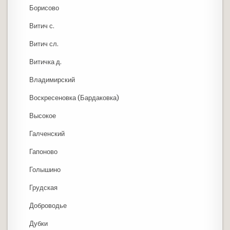
Борисово
Витич с.
Витич сл.
Витичка д.
Владимирский
Воскресеновка (Бардаковка)
Высокое
Галченский
Гапоново
Голышино
Грудская
Доброводье
Дубки