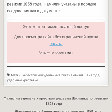
ревизии 1858 года. Фамилии указаны в порядке
следования как в документе
Этот контент имеет платный доступ
Для просмотра сайта без ограничений нужна
оплата
Займет не более 1 мин.
Метки:
Берестовский удельный Приказ
,
Ревизия 1858 года
,
удельные крестьяне
Навигация по записям
Фамилии удельных крестьян деревни Шилинка по ревизии
1858 года →
← Фамилии села Алешковичи по ревизии 1858 года