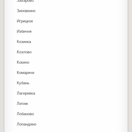
Захарово
Зиновкино
Игрицкое
Избичня
Козинка
Козлово
Кокино
Комаричи
Кубань
Лагеревка
Литиж
Лобаново
Лопандино