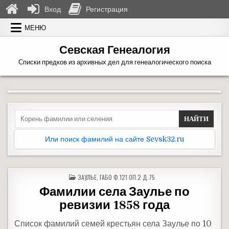
Вход
Регистрация
Перейти к содержимому
МЕНЮ
Севская Генеалогия
Списки предков из архивных дел для генеалогического поиска
Search for:
Или поиск фамилий на сайте Sevsk32.ru
ОПУБЛИКОВАНО В
ЗАУЛЬЕ
,
ГАБО Ф.121 ОП.2 Д.75
Фамилии села Заулье по
ревизии 1858 года
Список фамилий семей крестьян села Заулье по 10