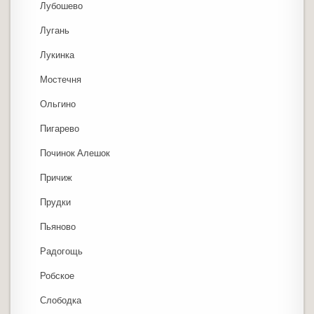
Лубошево
Лугань
Лукинка
Мостечня
Ольгино
Пигарево
Починок Алешок
Причиж
Прудки
Пьяново
Радогощь
Робское
Слободка