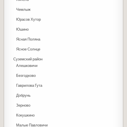
Чемлыж
Юрасов Хутор
Юшино
Ясная Поляна
Ясное Солнце
Суземский район
Алешковичи
Безгодково
Гаврилова Гута
Добрунь
Зерново
Кокушкино
Малые Павловичи