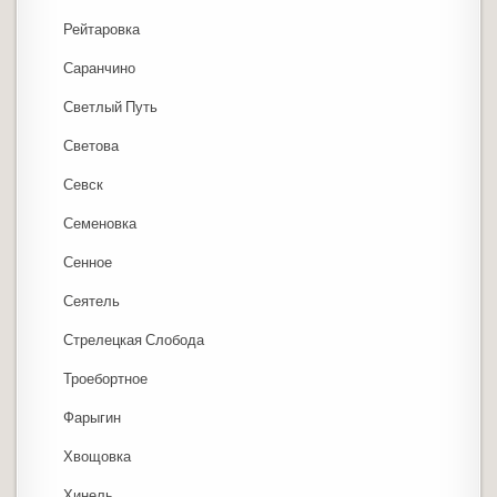
Рейтаровка
Саранчино
Светлый Путь
Светова
Севск
Семеновка
Сенное
Сеятель
Стрелецкая Слобода
Троебортное
Фарыгин
Хвощовка
Хинель