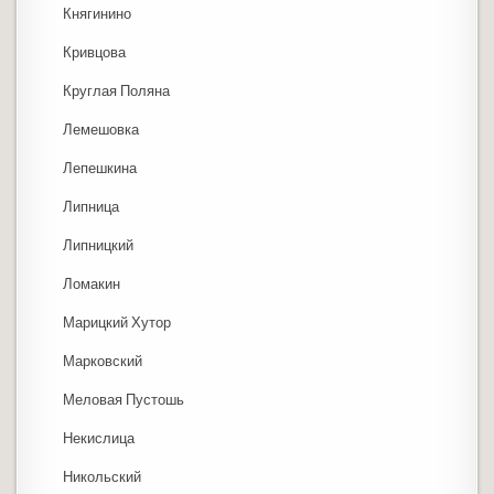
Княгинино
Кривцова
Круглая Поляна
Лемешовка
Лепешкина
Липница
Липницкий
Ломакин
Марицкий Хутор
Марковский
Меловая Пустошь
Некислица
Никольский