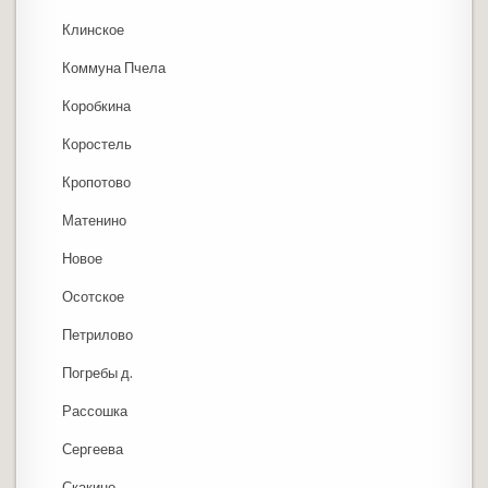
Клинское
Коммуна Пчела
Коробкина
Коростель
Кропотово
Матенино
Новое
Осотское
Петрилово
Погребы д.
Рассошка
Сергеева
Скакино