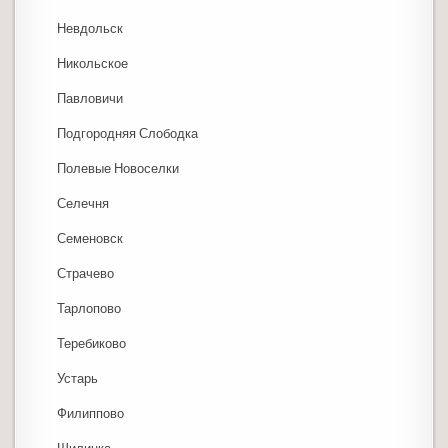
Невдольск
Никольское
Павловичи
Подгородняя Слободка
Полевые Новоселки
Селечня
Семеновск
Страчево
Тарлопово
Теребиково
Устарь
Филиппово