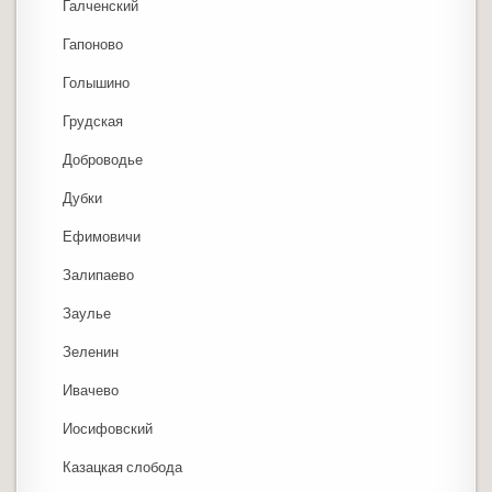
Галченский
Гапоново
Голышино
Грудская
Доброводье
Дубки
Ефимовичи
Залипаево
Заулье
Зеленин
Ивачево
Иосифовский
Казацкая слобода