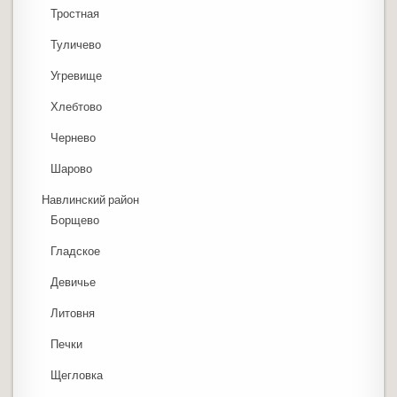
Тростная
Туличево
Угревище
Хлебтово
Чернево
Шарово
Навлинский район
Борщево
Гладское
Девичье
Литовня
Печки
Щегловка