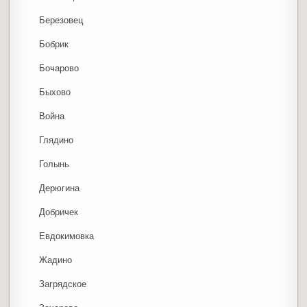
Березовец
Бобрик
Бочарово
Быхово
Война
Глядино
Голынь
Дерюгина
Добричек
Евдокимовка
Жадино
Загрядское