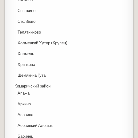
Сныткино
Столбово
Телятниково
Холмецкий Хутор (Крупец)
Холмечь
Хрипкова
Шемякина Гута
Комаричский район
Апажа
Аркино
Асовица
Асовицкий Алешок
Бабинец