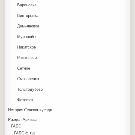
Барановка
Винторовка
Демьяновка
Муравейня
Никитское
Рожковичи
Сетное
Смокаревка
Толстодубово
Фотовиж
История Севского уезда
Раздел Архивы
ГАБО
ГАБО ф.121