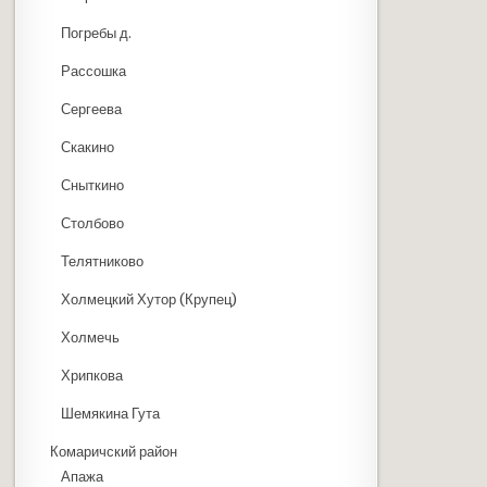
Погребы д.
Рассошка
Сергеева
Скакино
Сныткино
Столбово
Телятниково
Холмецкий Хутор (Крупец)
Холмечь
Хрипкова
Шемякина Гута
Комаричский район
Апажа