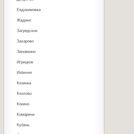
Евдокимовка
Жадино
Загрядское
Захарово
Зиновкино
Игрицкое
Избичня
Козинка
Козлово
Кокино
Комаричи
Кубань