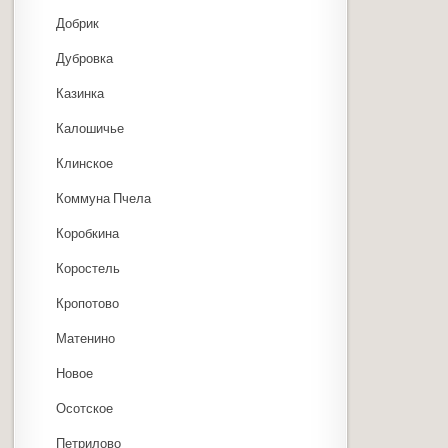
Добрик
Дубровка
Казинка
Калошичье
Клинское
Коммуна Пчела
Коробкина
Коростель
Кропотово
Матенино
Новое
Осотское
Петрилово