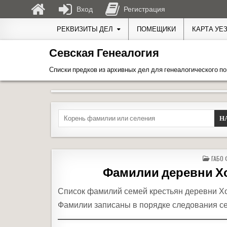
Вход
Регистрация
Перейти к содержимому
РЕКВИЗИТЫ ДЕЛ
ПОМЕЩИКИ
КАРТА УЕ
Севская Генеалогия
Списки предков из архивных дел для генеалогического по
Search for:
ОПУБЛ
ГАБО 
Фамилии деревни Хо
Список фамилий семей крестьян деревни Хо
Фамилии записаны в порядке следования се