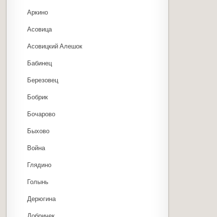
Аркино
Асовица
Асовицкий Алешок
Бабинец
Березовец
Бобрик
Бочарово
Быхово
Война
Глядино
Голынь
Дерюгина
Добричек