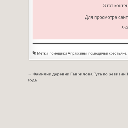
Этот конте
Для просмотра сайт
Зай
Метки:
помещики Апраксины
,
помещичьи крестьяне
,
Навигация по записям
← Фамилии деревни Гаврилова Гута по ревизии 
года