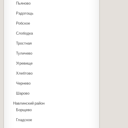
Пьяново
Радогощь
Робское
Слободка
Тростная
Туличево
Угревище
Хлебтово
Чернево
Шарово
Навлинский район
Борщево
Гладское