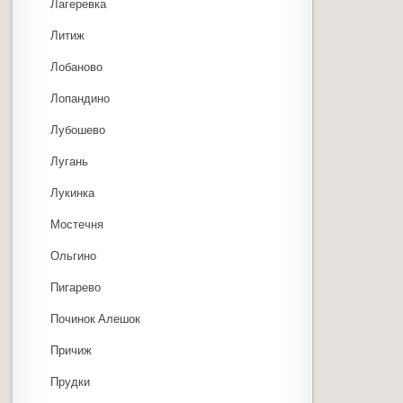
Лагеревка
Литиж
Лобаново
Лопандино
Лубошево
Лугань
Лукинка
Мостечня
Ольгино
Пигарево
Починок Алешок
Причиж
Прудки