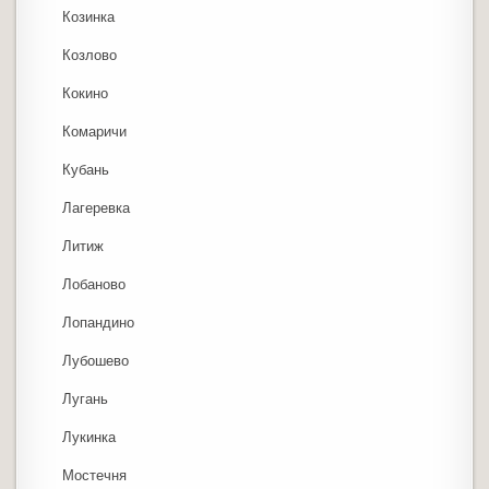
Козинка
Козлово
Кокино
Комаричи
Кубань
Лагеревка
Литиж
Лобаново
Лопандино
Лубошево
Лугань
Лукинка
Мостечня