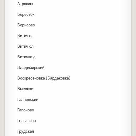
Атракинь
Бересток
Борисово
Витич с.
Витич сл.
Витичка д.
Владимирский
Воскресеновка (Бардаковка)
Высокое
Галченский
Гапоново
Голышино
Грудская