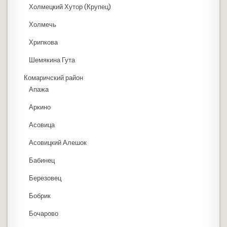
Холмецкий Хутор (Крупец)
Холмечь
Хрипкова
Шемякина Гута
Комаричский район
Апажа
Аркино
Асовица
Асовицкий Алешок
Бабинец
Березовец
Бобрик
Бочарово