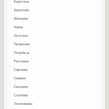
Коростель
Кропотово
Матенино
Новое
Осотское
Петрилово
Погребы д.
Рассошка
Сергеева
Скакино
Сныткино
Столбово
Телятниково