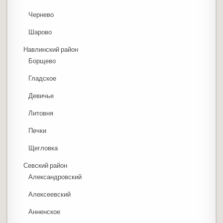
Чернево
Шарово
Навлинский район
Борщево
Гладское
Девичье
Литовня
Печки
Щегловка
Севский район
Александровский
Алексеевский
Анненское