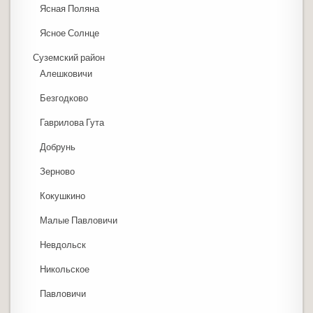
Ясная Поляна
Ясное Солнце
Суземский район
Алешковичи
Безгодково
Гаврилова Гута
Добрунь
Зерново
Кокушкино
Малые Павловичи
Невдольск
Никольское
Павловичи