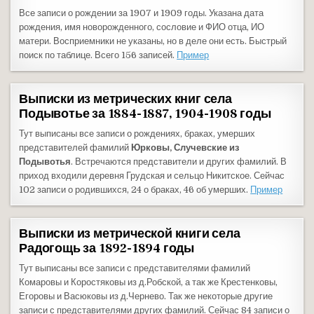
Все записи о рождении за 1907 и 1909 годы. Указана дата
рождения, имя новорожденного, сословие и ФИО отца, ИО
матери. Восприемники не указаны, но в деле они есть. Быстрый
поиск по таблице. Всего 156 записей.
Пример
Выписки из метрических книг села
Подывотье за 1884-1887, 1904-1908 годы
Тут выписаны все записи о рождениях, браках, умерших
представителей фамилий
Юрковы, Случевские из
Подывотья
. Встречаются представители и других фамилий. В
приход входили деревня Грудская и сельцо Никитское. Сейчас
102 записи о родившихся, 24 о браках, 46 об умерших.
Пример
Выписки из метрической книги села
Радогощь за 1892-1894 годы
Тут выписаны все записи с представителями фамилий
Комаровы и Коростяковы из д.Робской, а так же Крестенковы,
Егоровы и Васюковы из д.Чернево. Так же некоторые другие
записи с представителями других фамилий. Сейчас 84 записи о