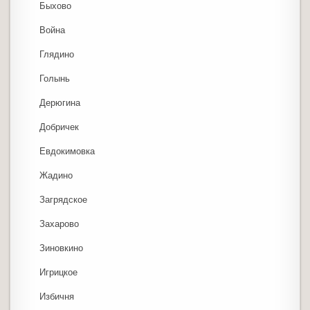
Быхово
Война
Глядино
Голынь
Дерюгина
Добричек
Евдокимовка
Жадино
Загрядское
Захарово
Зиновкино
Игрицкое
Избичня