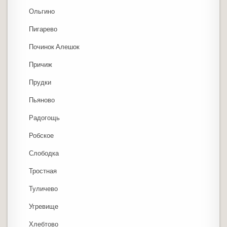
Ольгино
Пигарево
Починок Алешок
Причиж
Прудки
Пьяново
Радогощь
Робское
Слободка
Тростная
Туличево
Угревище
Хлебтово