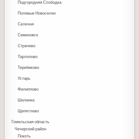
Подгородняя Слободка
Полевые Новоселки
Селечня
Семеновск
Страчево
Тарлопово
Теребиково
Устарь
Филиппово
Шилинка
Щепетлево
Гомельская область
Чечерский район
Покоть