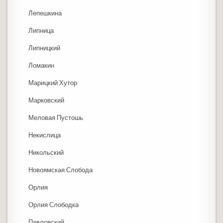
Лепешкина
Липница
Липницкий
Ломакин
Марицкий Хутор
Марковский
Меловая Пустошь
Некислица
Никольский
Новоямская Слобода
Орлия
Орлия Слободка
Павловский