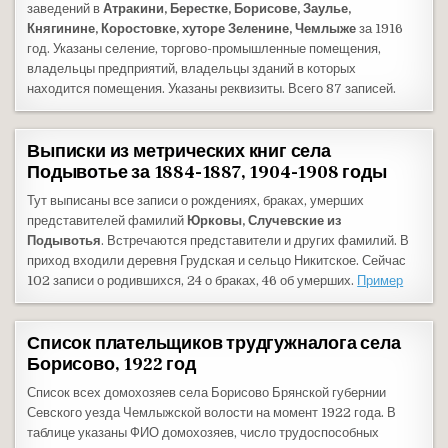
заведений в
Атракини, Берестке, Борисове, Заулье,
Княгинине, Коростовке, хуторе Зеленине, Чемлыже
за 1916
год. Указаны селение, торгово-промышленные помещения,
владельцы предприятий, владельцы зданий в которых
находится помещения. Указаны реквизиты. Всего 87 записей.
Выписки из метрических книг села
Подывотье за 1884-1887, 1904-1908 годы
Тут выписаны все записи о рождениях, браках, умерших
представителей фамилий
Юрковы, Случевские из
Подывотья
. Встречаются представители и других фамилий. В
приход входили деревня Грудская и сельцо Никитское. Сейчас
102 записи о родившихся, 24 о браках, 46 об умерших.
Пример
Список плательщиков трудгужналога села
Борисово, 1922 год
Список всех домохозяев села Борисово Брянской губернии
Севского уезда Чемлыжской волости на момент 1922 года. В
таблице указаны ФИО домохозяев, число трудоспособных