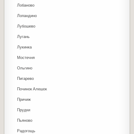
Лобаново
Лопандино
Лубошево
Лугань
Лукинка
Мостечня
Ольгино
Пигарево
Починок Алешок
Причиж
Прудки
Пьяново
Радогощь