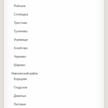
Робское
Слободка
Тростная
Туличево
Угревище
Хлебтово
Чернево
Шарово
Навлинский район
Борщево
Гладское
Девичье
Литовня