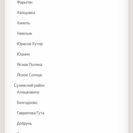
Фарыгин
Хвощовка
Хинель
Чемлыж
Юрасов Хутор
Юшино
Ясная Поляна
Ясное Солнце
Суземский район
Алешковичи
Безгодково
Гаврилова Гута
Добрунь