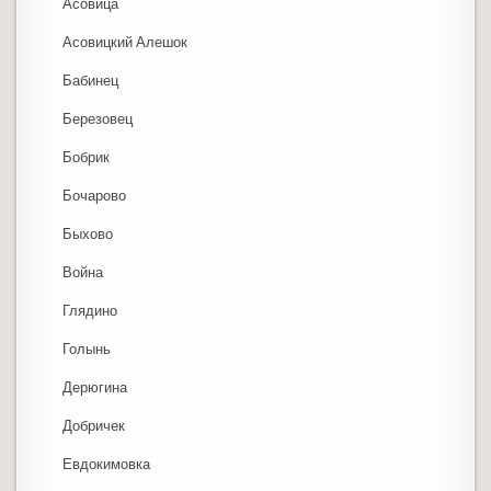
Асовица
Асовицкий Алешок
Бабинец
Березовец
Бобрик
Бочарово
Быхово
Война
Глядино
Голынь
Дерюгина
Добричек
Евдокимовка