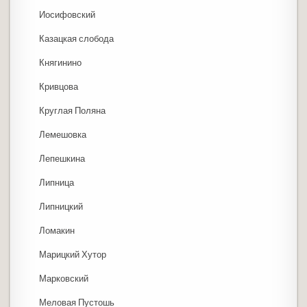
Иосифовский
Казацкая слобода
Княгинино
Кривцова
Круглая Поляна
Лемешовка
Лепешкина
Липница
Липницкий
Ломакин
Марицкий Хутор
Марковский
Меловая Пустошь