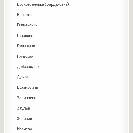
Воскресеновка (Бардаковка)
Высокое
Галченский
Гапоново
Голышино
Грудская
Доброводье
Дубки
Ефимовичи
Залипаево
Заулье
Зеленин
Ивачево