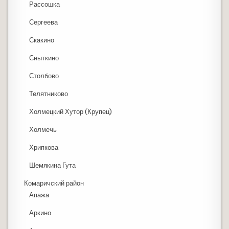
Рассошка
Сергеева
Скакино
Сныткино
Столбово
Телятниково
Холмецкий Хутор (Крупец)
Холмечь
Хрипкова
Шемякина Гута
Комаричский район
Апажа
Аркино