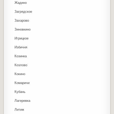
Жадино
Загрядское
Захарово
Зиновкино
Игрицкое
Избичня
Козинка
Козлово
Кокино
Комаричи
Кубань
Лагеревка
Литиж