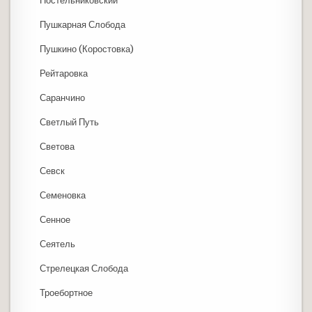
Постельниковский
Пушкарная Слобода
Пушкино (Коростовка)
Рейтаровка
Саранчино
Светлый Путь
Светова
Севск
Семеновка
Сенное
Сеятель
Стрелецкая Слобода
Троебортное