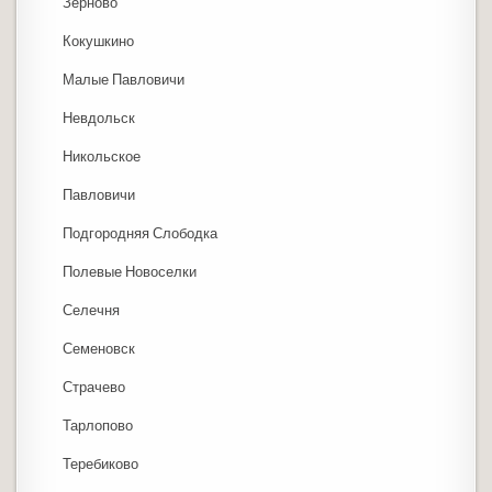
Зерново
Кокушкино
Малые Павловичи
Невдольск
Никольское
Павловичи
Подгородняя Слободка
Полевые Новоселки
Селечня
Семеновск
Страчево
Тарлопово
Теребиково