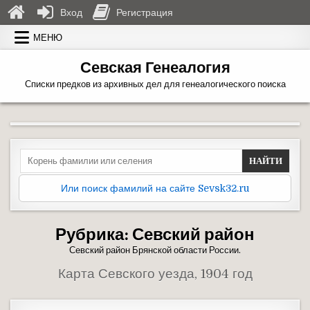
Вход
Регистрация
Перейти к содержимому
МЕНЮ
Севская Генеалогия
Списки предков из архивных дел для генеалогического поиска
Search for:
Или поиск фамилий на сайте Sevsk32.ru
Рубрика:
Севский район
Севский район Брянской области России.
Карта Севского уезда, 1904 год