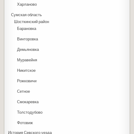
Харланово
Сумская область
Шосткинский район
Барановка
Винторовка
Демьяновка
Муравейня
Никитское
Рожковичи
Сетное
Смокаревка
Толстодубово
Фотовиж
История Севского уезда