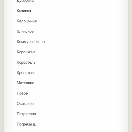
Дубровка
Казинка
Калошичье
Клинское
Коммуна Пчела
Коробкина
Коростель
Кропотово
Матенино
Новое
Осотское
Петрилово
Погребы д.